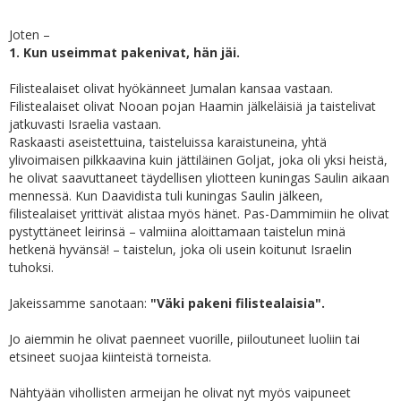
Joten –
1. Kun useimmat pakenivat, hän jäi.
Filistealaiset olivat hyökänneet Jumalan kansaa vastaan.
Filistealaiset olivat Nooan pojan Haamin jälkeläisiä ja taistelivat
jatkuvasti Israelia vastaan.
Raskaasti aseistettuina, taisteluissa karaistuneina, yhtä
ylivoimaisen pilkkaavina kuin jättiläinen Goljat, joka oli yksi heistä,
he olivat saavuttaneet täydellisen yliotteen kuningas Saulin aikaan
mennessä. Kun Daavidista tuli kuningas Saulin jälkeen,
filistealaiset yrittivät alistaa myös hänet. Pas-Dammimiin he olivat
pystyttäneet leirinsä – valmiina aloittamaan taistelun minä
hetkenä hyvänsä! – taistelun, joka oli usein koitunut Israelin
tuhoksi.
Jakeissamme sanotaan:
"Väki pakeni filistealaisia".
Jo aiemmin he olivat paenneet vuorille, piiloutuneet luoliin tai
etsineet suojaa kiinteistä torneista.
Nähtyään vihollisten armeijan he olivat nyt myös vaipuneet