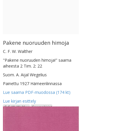
Pakene nuoruuden himoja
C. F. W. Walther
"Pakene nuoruuden himoja!" saarna
aiheesta 2 Tim. 2: 22
Suom. A. Aijal Wegelius
Painettu 1927 Hämeenlinnassa
Lue saarna PDF-muodossa (174 kt)
C. F. W. Walther
Saarnakirjat