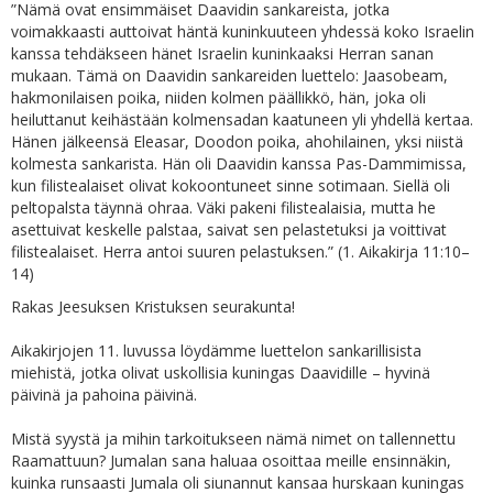
”Nämä ovat ensimmäiset Daavidin sankareista, jotka
voimakkaasti auttoivat häntä kuninkuuteen yhdessä koko Israelin
kanssa tehdäkseen hänet Israelin kuninkaaksi Herran sanan
mukaan. Tämä on Daavidin sankareiden luettelo: Jaasobeam,
hakmonilaisen poika, niiden kolmen päällikkö, hän, joka oli
heiluttanut keihästään kolmensadan kaatuneen yli yhdellä kertaa.
Hänen jälkeensä Eleasar, Doodon poika, ahohilainen, yksi niistä
kolmesta sankarista. Hän oli Daavidin kanssa Pas-Dammimissa,
kun filistealaiset olivat kokoontuneet sinne sotimaan. Siellä oli
peltopalsta täynnä ohraa. Väki pakeni filistealaisia, mutta he
asettuivat keskelle palstaa, saivat sen pelastetuksi ja voittivat
filistealaiset. Herra antoi suuren pelastuksen.” (1. Aikakirja 11:10–
14)
Rakas Jeesuksen Kristuksen seurakunta!
Aikakirjojen 11. luvussa löydämme luettelon sankarillisista
miehistä, jotka olivat uskollisia kuningas Daavidille – hyvinä
päivinä ja pahoina päivinä.
Mistä syystä ja mihin tarkoitukseen nämä nimet on tallennettu
Raamattuun? Jumalan sana haluaa osoittaa meille ensinnäkin,
kuinka runsaasti Jumala oli siunannut kansaa hurskaan kuningas