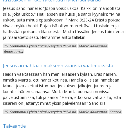
Jeesus sanoi hänelle: "Jospa voisit uskoa. Kaikki on mahdollista
sille, joka uskoo." Heti lapsen isä huusi ja sanoi kyynelin: "Minä
uskon, auta minua epäuskossani." Mark. 9:23-24 Erästä poikaa
riivasi mykkä henki. Pojan isä oli ymmärrettävästi tuskainen ja
hädissään poikansa tilanteesta. Mutta tässäkin Jeesus toimi ensin
ja määrätietoisesti. Herramme antoi tällekin
15. Sunnuntai Pyhän Kolmiykseyden Päivästä
Marko Kailasmaa
Rippisaarna
Jeesus armahtaa omakseen vääristä vaatimuksista
Heidän vaeltaessaan hän meni erääseen kylään. Eräs nainen,
nimeltä Martta, otti hänet kotiinsa. Hänellä oli sisar, nimeltään
Maria, joka asettui istumaan Jeesuksen jalkojen juureen ja
kuunteli hänen sanaansa. Mutta Martta puuhasi monissa
palvelustoimissa, tuli ja sanoi: "Herra, etkö sinä välitä siitä, että
sisareni on jättänyt minut yksin palvelemaan? Sano siis
15. Sunnuntai Pyhän Kolmiykseyden Päivästä
Marko Kailasmaa
Saarna
Taivaantie