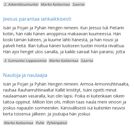
2. Adventtisunnuntai
Marko Kailasmaa
Saarna
Jeesus parantaa iankaikkisesti
Isän ja Pojan ja Pyhän Hengen nimeen. Kun Jeesus tuli Pietarin
kotiin, hän näki hänen anoppinsa makaavan kuumeessa. Hän
koski tämän käteen, ja kuume lähti hänestä, ja hän nousi ja
palveli heitä. Illan tultua hänen luokseen tuotiin monta riivattua.
Hän ajoi henget ulos sanalla, ja kaikki sairaat hän paransi, jotta
3. Sunnuntai Loppiaisesta
Marko Kailasmaa
Saarna
Nauloja ja naulaajia
Isän ja Pojan ja Pyhän Hengen nimeen. Armoa Armonruhtinaalta,
rauhaa Rauhanruhtinaalta! Kalliit kristityt, Isäni opetti minut
naulaamaan vasaralla, kun olin lapsi. Poika ei kuitenkaan oikein
taitoa oppinut. Milloin löin ohi, milloin taas naula meni vinoon ja
joskus napautin sormeenikin. Kärsivällisesti isä kuitenkin neuvoi
kerta toisensa jälkeen. Ja joutuipa hän joskus
Marko Kailasmaa
Puhe
Pyhäinpäivä