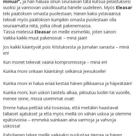
minua!",
ja hän haluaa sinun seuraavan tätä kutsua pelastuksesi
vuoksi ja vannovan uskollisuutta hänelle uudelleen. Myös
Eleasar
teki päätöksen omasta puolestaan; Hänen kaksi ystäväänsä
tekivät myös päätöksen kumpikin omasta puolestaan olla
seuraamatta niitä, jotka olivat pakenemassa.
Tässä mielessä
Eleasar
on meille esimerkki, joten sanon:
Vaikka kaikki muut pakenisivat – minä jään!
Jos kaikki kääntyvät pois Kristuksesta ja Jumalan sanasta – minä
en!
Kun monet tekevät vääriä kompromisseja – minä en!
Kuinka moni onkaan kääntänyt selkänsä Jeesukselle!
Kuinka moni ei halua enää kestää hänen pilkkaansa ja häpeätään!
Kuinka moni, kun uskon taistelu alkaa, piiloutuu luoliin tai vuorille,
menee sinne, missä useimmat ovat!
Emme halua peittää sitä tosiasiaa, että meitäkin haastavat
tällaiset ajatukset ja että myös meillä on vähän uskoa ja olemme
epätoivoisia – emmekä suinkaan aina varmoja ja vahvoja
uskossa!
Paholainen tekee meille vaikeaksi puolustaa Herraa ja hänen