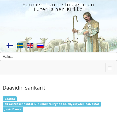
Suomen Tunnustuksellinen
Luterilainen Kirkko
Daavidin sankarit
Saarna
Kirkastussunnuntai (7. sunnuntai Pyhän Kolmiykseyden päivästä)
Janis Dimza