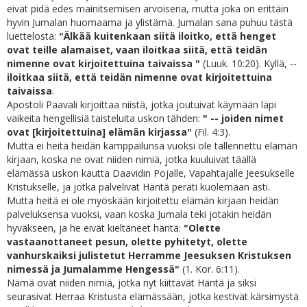
eivät pidä edes mainitsemisen arvoisena, mutta joka on erittäin
hyvin Jumalan huomaama ja ylistämä. Jumalan sana puhuu tästä
luettelosta:
"Älkää kuitenkaan siitä iloitko, että henget
ovat teille alamaiset, vaan iloitkaa siitä, että teidän
nimenne ovat kirjoitettuina taivaissa "
(Luuk. 10:20). Kyllä, --
iloitkaa siitä, että teidän nimenne ovat kirjoitettuina
taivaissa
.
Apostoli Paavali kirjoittaa niistä, jotka joutuivat käymään läpi
vaikeita hengellisiä taisteluita uskon tähden:
" -- joiden nimet
ovat [kirjoitettuina] elämän kirjassa"
(Fil. 4:3).
Mutta ei heitä heidän kamppailunsa vuoksi ole tallennettu elämän
kirjaan, koska ne ovat niiden nimiä, jotka kuuluivat täällä
elämässä uskon kautta Daavidin Pojalle, Vapahtajalle Jeesukselle
Kristukselle, ja jotka palvelivat Häntä peräti kuolemaan asti.
Mutta heitä ei ole myöskään kirjoitettu elämän kirjaan heidän
palveluksensa vuoksi, vaan koska Jumala teki jotakin heidän
hyväkseen, ja he eivät kieltäneet häntä:
"Olette
vastaanottaneet pesun, olette pyhitetyt, olette
vanhurskaiksi julistetut Herramme Jeesuksen Kristuksen
nimessä ja Jumalamme Hengessä"
(1. Kor. 6:11).
Nämä ovat niiden nimiä, jotka nyt kiittävät Häntä ja siksi
seurasivat Herraa Kristusta elämässään, jotka kestivät kärsimystä