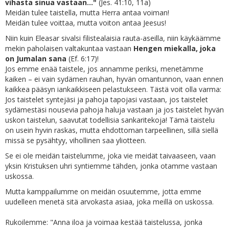
vihasta sinua vastaan..."
(Jes. 41:10, 11a)
Meidän tulee taistella, mutta Herra antaa voiman!
Meidän tulee voittaa, mutta voiton antaa Jeesus!
Niin kuin Eleasar sivalsi filistealaisia rauta-aseilla, niin käykäämme
mekin paholaisen valtakuntaa vastaan
Hengen miekalla, joka
on Jumalan sana
(Ef. 6:17)!
Jos emme enää taistele, jos annamme periksi, menetämme
kaiken – ei vain sydämen rauhan, hyvän omantunnon, vaan ennen
kaikkea pääsyn iankaikkiseen pelastukseen. Tästä voit olla varma:
Jos taistelet syntejäsi ja pahoja tapojasi vastaan, jos taistelet
sydämestäsi nousevia pahoja haluja vastaan ja jos taistelet hyvän
uskon taistelun, saavutat todellisia sankaritekoja! Tämä taistelu
on usein hyvin raskas, mutta ehdottoman tarpeellinen, sillä siellä
missä se pysähtyy, vihollinen saa yliotteen.
Se ei ole meidän taistelumme, joka vie meidät taivaaseen, vaan
yksin Kristuksen uhri syntiemme tähden, jonka otamme vastaan
uskossa.
Mutta kamppailumme on meidän osuutemme, jotta emme
uudelleen menetä sitä arvokasta asiaa, joka meillä on uskossa.
Rukoilemme: "Anna iloa ja voimaa kestää taistelussa, jonka