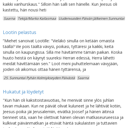
kaikki vanhurskaus." Silloin hän salli sen hänelle. Kun Jeesus oli
kastettu, hän nousi heti
Saarna
Tekijä/Marko Kailasmaa
Uudenvuoden Päivän Jälkeinen Sunnuntai
Lootin pelastus
”Miehet sanoivat Lootille: "Vieläkö sinulla on ketään omaista
täällä? Vie pois täältä vävysi, poikasi, tyttäresi ja kaikki, keitä
sinulla on kaupungissa. Sillä me hävitämme tämän paikan. Koska
huuto heistä on käynyt suureksi Herran edessä, Herra lähetti
meidät hävittämään sen." Loot meni puhuttelemaan vävyjään,
joiden oli aikomus ottaa hänen tyttärensä, ja
25. Sunnuntai Pyhän Kolmiykseyden Päivästä
Saarna
Hukatut ja löydetyt
"Kun hän oli kaksitoistavuotias, he menivät sinne ylös juhlan
tavan mukaan. Kun ne päivät olivat kuluneet ja he lähtivät kotiin,
Jeesus-poika jäi Jerusalemiin, eivätkä Joosef ja hänen äitinsä
tienneet sitä, vaan he olettivat hänen olevan matkaseurueessa ja
kulkivat päivänmatkan ja etsivät häntä sukulaisten ja tuttavien