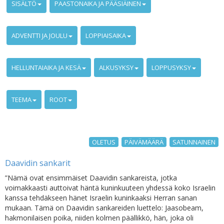
SISÄLTÖ
PAASTONAIKA JA PÄÄSIÄINEN
ADVENTTI JA JOULU
LOPPIAISAIKA
HELLUNTAIAIKA JA KESÄ
ALKUSYKSY
LOPPUSYKSY
TEEMA
ROOT
OLETUS
PÄIVÄMÄÄRÄ
SATUNNAINEN
Daavidin sankarit
”Nämä ovat ensimmäiset Daavidin sankareista, jotka
voimakkaasti auttoivat häntä kuninkuuteen yhdessä koko Israelin
kanssa tehdäkseen hänet Israelin kuninkaaksi Herran sanan
mukaan. Tämä on Daavidin sankareiden luettelo: Jaasobeam,
hakmonilaisen poika, niiden kolmen päällikkö, hän, joka oli