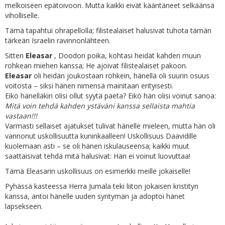
melkoiseen epätoivoon. Mutta kaikki eivät kääntäneet selkäänsä
viholliselle.
Tämä tapahtui ohrapellolla; filistealaiset halusivat tuhota tämän
tärkeän Israelin ravinnonlähteen.
Sitten
Eleasar
, Doodon poika, kohtasi heidät kahden muun
rohkean miehen kanssa; He ajoivat filistealaiset pakoon.
Eleasar
oli heidän joukostaan rohkein, hänellä oli suurin osuus
voitosta – siksi hänen nimensä mainitaan erityisesti.
Eikö hänelläkin olisi ollut syytä paeta? Eikö hän olisi voinut sanoa:
Mitä voin tehdä kahden ystäväni kanssa sellaista mahtia
vastaan!!!
Varmasti sellaiset ajatukset tulivat hänelle mieleen, mutta hän oli
vannonut uskollisuutta kuninkaalleen! Uskollisuus Daavidille
kuolemaan asti – se oli hänen iskulauseensa; kaikki muut
saattaisivat tehdä mitä halusivat: Hän ei voinut luovuttaa!
Tämä Eleasarin uskollisuus on esimerkki meille jokaiselle!
Pyhässä kasteessa Herra Jumala teki liiton jokaisen kristityn
kanssa, antoi hänelle uuden syntymän ja adoptoi hänet
lapsekseen.