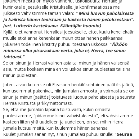
Jokainen meistä on myös vannonut uskollisuutta Herralle ja
kuninkaalle Jeesukselle Kristukselle. Ja konfirmaatiossa me
julkisesti vahvistimme tämän valan:
" Minä luovun paholaisesta
ja kaikista hänen teoistaan ja kaikesta hänen petoksestaan".
(vrt. Lutherin kastekaava. Kääntäjän huomio)
Kyllä, olet vannonut Herrallesi Jeesukselle, ettet kuulu kenellekään
muulle etkä anna kenenkään muun ottaa hänen paikkaansa!
Jokainen todellinen kristitty puhuu itsestään uskossa: "
Älköön
minussa olko pisaraakaan verta, joka ei, Herra, tee sinun
tahtoasi."
Se on sinun ja Herrasi välinen asia tai minun ja hänen välisensä
asia, mutta koskaan minä en voi uskoa sinun puolestasi tai sinä
minun puolestani.
Joten, aivan kuten se oli Eleasarin henkilökohtainen päätös jäädä,
kun useimmat pakenivat, niin Jumalan armosta ja voimasta se on
sinun ja minun [päätös] toistuvasti luopua paholaisesta ja seurata
Herraa Kristusta järkkymättömästi.
Se, että me Jumalan lapsina toistuvasti, kukin omasta
puolestamme, "pidämme kiinni vahvistuksesta", eli vahvistamme
kasteen liiton yhä uudelleen ja uudelleen, on se, mihin Herra
Jumala kutsuu meitä, kun kuulemme hänen sanansa.
Kuulet Jumalan sanan nyt, sinun Jumalasi puhuu sinulle:
"Seuraa