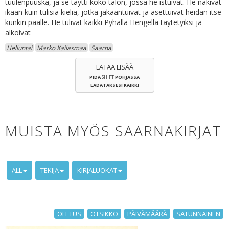
tuulenpuuska, ja se täytti koko talon, jossa he istuivat. He näkivät
ikään kuin tulisia kieliä, jotka jakaantuivat ja asettuivat heidän itse
kunkin päälle. He tulivat kaikki Pyhällä Hengellä täytetyiksi ja
alkoivat
Helluntai
Marko Kailasmaa
Saarna
LATAA LISÄÄ
PIDÄ
SHIFT
POHJASSA
LADATAKSESI KAIKKI
MUISTA MYÖS SAARNAKIRJAT
ALL
TEKIJÄ
KIRJALUOKAT
OLETUS
OTSIKKO
PÄIVÄMÄÄRÄ
SATUNNAINEN