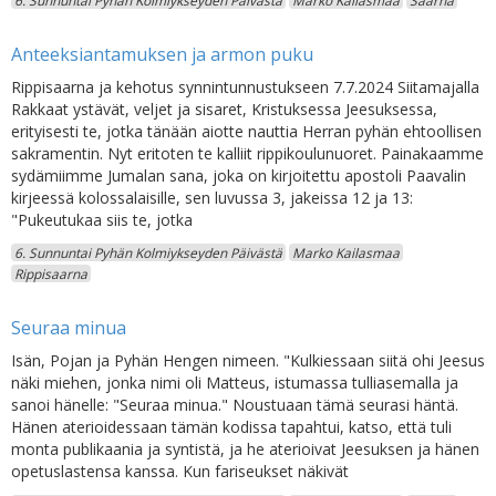
6. Sunnuntai Pyhän Kolmiykseyden Päivästä
Marko Kailasmaa
Saarna
Anteeksiantamuksen ja armon puku
Rippisaarna ja kehotus synnintunnustukseen 7.7.2024 Siitamajalla
Rakkaat ystävät, veljet ja sisaret, Kristuksessa Jeesuksessa,
erityisesti te, jotka tänään aiotte nauttia Herran pyhän ehtoollisen
sakramentin. Nyt eritoten te kalliit rippikoulunuoret. Painakaamme
sydämiimme Jumalan sana, joka on kirjoitettu apostoli Paavalin
kirjeessä kolossalaisille, sen luvussa 3, jakeissa 12 ja 13:
"Pukeutukaa siis te, jotka
6. Sunnuntai Pyhän Kolmiykseyden Päivästä
Marko Kailasmaa
Rippisaarna
Seuraa minua
Isän, Pojan ja Pyhän Hengen nimeen. "Kulkiessaan siitä ohi Jeesus
näki miehen, jonka nimi oli Matteus, istumassa tulliasemalla ja
sanoi hänelle: "Seuraa minua." Noustuaan tämä seurasi häntä.
Hänen aterioidessaan tämän kodissa tapahtui, katso, että tuli
monta publikaania ja syntistä, ja he aterioivat Jeesuksen ja hänen
opetuslastensa kanssa. Kun fariseukset näkivät