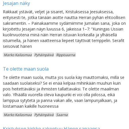
Jesajan näky
Rakkaat ystävät, veljet ja sisaret, Kristuksessa Jeesuksessa,
erityisesti te, jotka tänään aiotte nauttia Herran pyhän ehtoollisen
sakramentin. – Painakaamme sydämiimme Jumalan sana, joka on
kirjoitettu Jesajan näyn luvussa 6, jakeissa 1–7: ”Kuningas Ussian
kuolinvuotena minä näin Herran istuvan korkealla ja ylhäisellä
istuimella, ja hänen vaatteensa liepeet täyttivät temppelin. Serafit
seisoivat hänen
Marko Kailasmaa
Pyhäinpäivä
Rippisaarna
Te olette maan suola
Te olette maan suola, mutta jos suola käy mauttomaksi, millä se
saadaan suolaiseksi? Se ei enää kelpaa mihinkään muuhun kuin
pois heitettäväksi ja ihmisten tallattavaksi. Te olette maailman
valo. Ylhäällä vuorella oleva kaupunki ei voi olla piilossa, eikä
lamppua sytytetä ja panna vakan alle, vaan lampunjalkaan, ja
loistamaan kaikille huoneessa
Marko Kailasmaa
Pyhäinpäivä
Saarna
Kristuksen kirkko rakentuu Hänen sanaansa