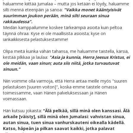
haluamme kiittää Jumalaa – mutta jos ketään ei löydy, haluamme
silti mennä eteenpäin ja sanoa:
"Vaikka monet kääntyisivät
suurimman joukon perään, minä silti seuraan sinua
rakkaudessa".
Meidän kamppailumme koskee tärkeämpiä asioita kuin peltoa
täynnä ohraa: Kyse ei ole maallisista asioista; kyse on
iankaikkisesta pelastuksestamme!
Olipa meitä kuinka vähän tahansa, me haluamme taistella, kärsiä,
kestää pilkkaa ja laulaa:
"Asia ja kunnia, Herra Jeesus Kristus, ei
ole meidän, vaan sinun; auta siis niitä, jotka turvautuvat
sinuun."
Niin voimme olla varmoja, että Herra antaa meille myös "suuren
pelastuksen [suuren voiton]", koska emme taistele omassa
toimessamme, vaan Hänen palveluksessaan ja Hänen
voimassaan.
Hän kutsuu jokaista:
"Älä pelkää, sillä minä olen kanssasi. Älä
arkaile [väisty], sillä minä olen Jumalasi: vahvistan sinua,
autan sinua, tuen sinua vanhurskauteni oikealla kädellä.
Katso, häpeän ja pilkan saavat kaikki, jotka palavat