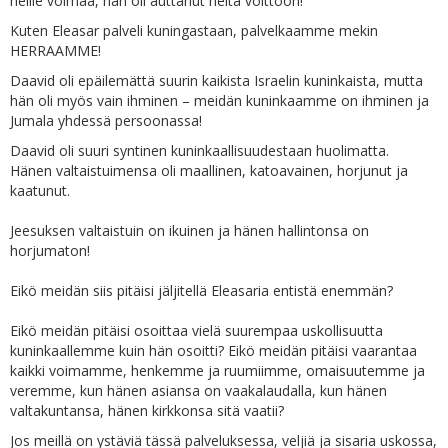
heille voimaa, hän oli auttanut heitä voittoon!
Kuten Eleasar palveli kuningastaan, palvelkaamme mekin
HERRAAMME!
Daavid oli epäilemättä suurin kaikista Israelin kuninkaista, mutta
hän oli myös vain ihminen – meidän kuninkaamme on ihminen ja
Jumala yhdessä persoonassa!
Daavid oli suuri syntinen kuninkaallisuudestaan huolimatta.
Hänen valtaistuimensa oli maallinen, katoavainen, horjunut ja
kaatunut.
Jeesuksen valtaistuin on ikuinen ja hänen hallintonsa on
horjumaton!
Eikö meidän siis pitäisi jäljitellä Eleasaria entistä enemmän?
Eikö meidän pitäisi osoittaa vielä suurempaa uskollisuutta
kuninkaallemme kuin hän osoitti? Eikö meidän pitäisi vaarantaa
kaikki voimamme, henkemme ja ruumiimme, omaisuutemme ja
veremme, kun hänen asiansa on vaakalaudalla, kun hänen
valtakuntansa, hänen kirkkonsa sitä vaatii?
Jos meillä on ystäviä tässä palveluksessa, veljiä ja sisaria uskossa,