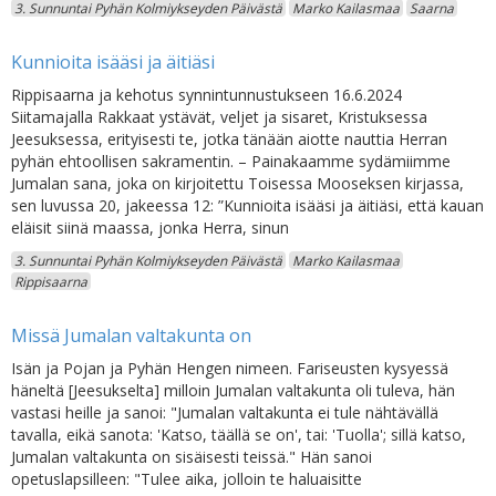
3. Sunnuntai Pyhän Kolmiykseyden Päivästä
Marko Kailasmaa
Saarna
Kunnioita isääsi ja äitiäsi
Rippisaarna ja kehotus synnintunnustukseen 16.6.2024
Siitamajalla Rakkaat ystävät, veljet ja sisaret, Kristuksessa
Jeesuksessa, erityisesti te, jotka tänään aiotte nauttia Herran
pyhän ehtoollisen sakramentin. – Painakaamme sydämiimme
Jumalan sana, joka on kirjoitettu Toisessa Mooseksen kirjassa,
sen luvussa 20, jakeessa 12: ”Kunnioita isääsi ja äitiäsi, että kauan
eläisit siinä maassa, jonka Herra, sinun
3. Sunnuntai Pyhän Kolmiykseyden Päivästä
Marko Kailasmaa
Rippisaarna
Missä Jumalan valtakunta on
Isän ja Pojan ja Pyhän Hengen nimeen. Fariseusten kysyessä
häneltä [Jeesukselta] milloin Jumalan valtakunta oli tuleva, hän
vastasi heille ja sanoi: "Jumalan valtakunta ei tule nähtävällä
tavalla, eikä sanota: 'Katso, täällä se on', tai: 'Tuolla'; sillä katso,
Jumalan valtakunta on sisäisesti teissä." Hän sanoi
opetuslapsilleen: "Tulee aika, jolloin te haluaisitte