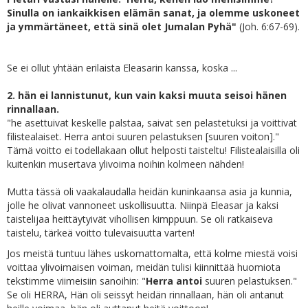
Sinulla on iankaikkisen elämän sanat, ja olemme uskoneet
ja ymmärtäneet, että sinä olet Jumalan Pyhä"
(Joh. 6:67-69).
Se ei ollut yhtään erilaista Eleasarin kanssa, koska ...
2. hän ei lannistunut, kun vain kaksi muuta seisoi hänen
rinnallaan.
"he asettuivat keskelle palstaa, saivat sen pelastetuksi ja voittivat
filistealaiset. Herra antoi suuren pelastuksen [suuren voiton]."
Tämä voitto ei todellakaan ollut helposti taisteltu! Filistealaisilla oli
kuitenkin musertava ylivoima noihin kolmeen nähden!
Mutta tässä oli vaakalaudalla heidän kuninkaansa asia ja kunnia,
jolle he olivat vannoneet uskollisuutta. Niinpä Eleasar ja kaksi
taistelijaa heittäytyivät vihollisen kimppuun. Se oli ratkaiseva
taistelu, tärkeä voitto tulevaisuutta varten!
Jos meistä tuntuu lähes uskomattomalta, että kolme miestä voisi
voittaa ylivoimaisen voiman, meidän tulisi kiinnittää huomiota
tekstimme viimeisiin sanoihin: "
Herra antoi
suuren pelastuksen."
Se oli HERRA, Hän oli seissyt heidän rinnallaan, hän oli antanut