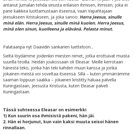
antanut Jumalan tehdä sinusta erilaisen ihmisen, ihmisen, joka ei
pane kaikkea luottamustaan itseensä, vaan Vapahtajaan
Jeesukseen Kristukseen, ja joka sanoo:
Herra Jeesus, sinulle
minä elän. Herra Jeesus, sinulle minä kuolen. Herra Jeesus,
minä olen sinun, kuolleena ja elävänä. Pelasta minut.
Palataanpa nyt Daavidin sankarien luetteloon...
Sieltä löydämme joidenkin miesten nimet, jotka erottuivat muista
suurilla teoilla. Heidän joukossaan oli Eleasar. Meille kerrotaan
hänestä teko, jonka hän teki kahden muun kanssa ja jonka
jokainen meistä voi soveltaa itseensä. Sillä – kuten ymmärrämme
saarnan loppuun saakka – jokainen kristitty haluaa palvella
Kuningastaan, Jeesusta Kristusta, kuten Eleasar palveli
Kuningastaan.
Tässä suhteessa Eleasar on esimerkki
1) Kun suurin osa ihmisistä pakeni, hän jäi.
2. Hän ei horjunut, kun vain kaksi muuta seisoi hänen
rinnallaan.