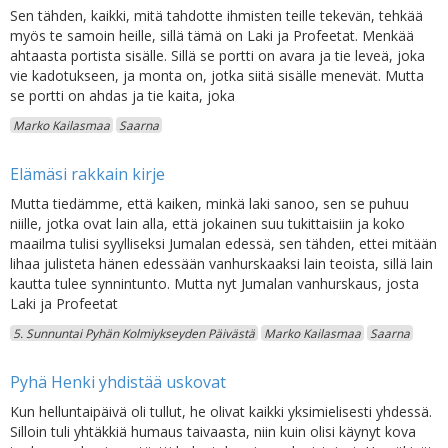
Sen tähden, kaikki, mitä tahdotte ihmisten teille tekevän, tehkää
myös te samoin heille, sillä tämä on Laki ja Profeetat. Menkää
ahtaasta portista sisälle. Sillä se portti on avara ja tie leveä, joka
vie kadotukseen, ja monta on, jotka siitä sisälle menevät. Mutta
se portti on ahdas ja tie kaita, joka
Marko Kailasmaa
Saarna
Elämäsi rakkain kirje
Mutta tiedämme, että kaiken, minkä laki sanoo, sen se puhuu
niille, jotka ovat lain alla, että jokainen suu tukittaisiin ja koko
maailma tulisi syylliseksi Jumalan edessä, sen tähden, ettei mitään
lihaa julisteta hänen edessään vanhurskaaksi lain teoista, sillä lain
kautta tulee synnintunto. Mutta nyt Jumalan vanhurskaus, josta
Laki ja Profeetat
5. Sunnuntai Pyhän Kolmiykseyden Päivästä
Marko Kailasmaa
Saarna
Pyhä Henki yhdistää uskovat
Kun helluntaipäivä oli tullut, he olivat kaikki yksimielisesti yhdessä.
Silloin tuli yhtäkkiä humaus taivaasta, niin kuin olisi käynyt kova