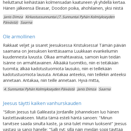
heiluttanut keihästään kolmensadan kaatuneen yli yhdellä kertaa.
Hänen jälkeensä Eleasar, Doodon poika, ahohilainen, yksi niistä
Janis Dimza
Kirkastussunnuntai (7. Sunnuntai Pyhän Kolmiykseyden
Päivästä)
Saarna
Ole armollinen
Rakkaat veljet ja sisaret Jeesuksessa Kristuksessa! Tämän päivän
saarnana on Jeesuksen kenttäsaarna Luukkaan evankeliumin
kuudennesta luvusta. Olkaa armahtavaisia, samoin kuin teidän
Isänne on armahtavainen. Älkääkä tuomitko, niin ei teitäkään
tuomita; älkää kadotustuomiota lausuko, niin ei teillekään
kadotustuomiota lausuta. Antakaa anteeksi, niin teillekin anteeksi
annetaan. Antakaa, niin teille annetaan. Hyvä mitta,
4. Sunnuntai Pyhän Kolmiykseyden Päivästä
Janis Dimza
Saarna
Jeesus täytti kaiken vanhurskauden
"Silloin Jeesus tuli Galileasta Jordanille Johanneksen luo hänen
kastettavakseen. Mutta tämä esteli häntä sanoen: "Minun
tarvitsee saada sinulta kaste, ja sinä tulet minun luokseni!" Jeesus
vastasi ja sanoi hänelle: "Salli nyt; sillä näin meidän sopii täyttää