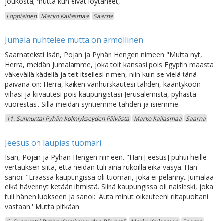
joukosta; mutta kun eivät löytäneet,
Loppiainen
Marko Kailasmaa
Saarna
Jumala nuhtelee mutta on armollinen
Saarnateksti Isän, Pojan ja Pyhän Hengen nimeen "Mutta nyt,
Herra, meidän Jumalamme, joka toit kansasi pois Egyptin maasta
väkevällä kädellä ja teit itsellesi nimen, niin kuin se vielä tänä
päivänä on: Herra, kaiken vanhurskautesi tähden, kääntyköön
vihasi ja kiivautesi pois kaupungistasi Jerusalemista, pyhästä
vuorestasi. Sillä meidän syntiemme tähden ja isiemme
11. Sunnuntai Pyhän Kolmiykseyden Päivästä
Marko Kailasmaa
Saarna
Jeesus on laupias tuomari
Isän, Pojan ja Pyhän Hengen nimeen. "Hän [Jeesus] puhui heille
vertauksen siitä, että heidän tuli aina rukoilla eikä väsyä. Hän
sanoi: "Eräässä kaupungissa oli tuomari, joka ei pelännyt Jumalaa
eikä hävennyt ketään ihmistä. Siinä kaupungissa oli naisleski, joka
tuli hänen luokseen ja sanoi: 'Auta minut oikeuteeni riitapuoltani
vastaan.' Mutta pitkään