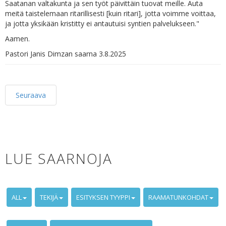
Saatanan valtakunta ja sen työt päivittäin tuovat meille. Auta
meitä taistelemaan ritarillisesti [kuin ritari], jotta voimme voittaa,
ja jotta yksikään kristitty ei antautuisi syntien palvelukseen."
Aamen.
Pastori Janis Dimzan saarna 3.8.2025
Seuraava
LUE SAARNOJA
ALL
TEKIJÄ
ESITYKSEN TYYPPI
RAAMATUNKOHDAT