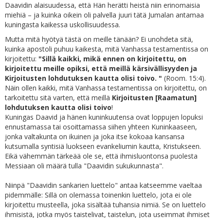
Daavidin alaisuudessa, että Hän herätti heistä niin erinomaisia
miehiä – ja kuinka oikein oli palvella juuri tätä Jumalan antamaa
kuningasta kaikessa uskollisuudessa.
Mutta mitä hyötyä tästä on meille tänään? Ei unohdeta sitä,
kuinka apostoli puhuu kaikesta, mitä Vanhassa testamentissa on
kirjoitettu:
"Sillä kaikki, mikä ennen on kirjoitettu, on
kirjoitettu meille opiksi, että meillä kärsivällisyyden ja
Kirjoitusten lohdutuksen kautta olisi toivo. "
(Room. 15:4).
Näin ollen kaikki, mitä Vanhassa testamentissa on kirjoitettu, on
tarkoitettu sitä varten, että meillä
Kirjoitusten [Raamatun]
lohdutuksen kautta olisi toivo
!
Kuningas Daavid ja hänen kuninkuutensa ovat loppujen lopuksi
ennustamassa tai osoittamassa siihen yhteen Kuninkaaseen,
jonka valtakunta on ikuinen ja joka itse kokoaa kansansa
kutsumalla syntisiä luokseen evankeliumin kautta, Kristukseen.
Eikä vähemmän tärkeää ole se, että ihmisluontonsa puolesta
Messiaan oli määrä tulla "Daavidin sukukunnasta".
Niinpä "Daavidin sankarien luettelo" antaa katseemme vaeltaa
pidemmälle: Sillä on olemassa toinenkin luettelo, jota ei ole
kirjoitettu musteella, joka sisältää tuhansia nimiä. Se on luettelo
ihmisistä, jotka myös taistelivat, taistelun, jota useimmat ihmiset