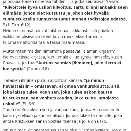
ja pilkkaa Hänen nimensä tähden – ja jotka seurasivat Sanaa:
"Kilvoittele hyvä uskon kilvoitus, tartu kiinni iankaikkiseen
elämään, johon olet kutsuttu ja johon olet hyvällä
tunnustuksella tunnustautunut monen todistajan edessä,
"
(1. Tim. 6:12).
Heidän nimensä tulevat loistamaan kirkkaasti sinä päivänä –
vaikka he olisivatkin olleet kovin merkityksettömiä ja
huomaamattomia täällä tässä maailmassa.
Mutta miten meidän nimemme pääsevät "elämän kirjaan"?
Ne ovat tässä kirjassa, kun Jumala ei lue syntiä ihmiselle, kuten
Paavali kirjoittaa:
"Autuas se mies [ihminen], jolle Herra ei
lue syntiä"
(Room. 4:8).
Tällainen ihminen puhuu apostolin kanssa:
"ja minun
havaittaisiin – omistavan, ei omaa vanhurskautta, sitä,
joka laista tulee, vaan sen, joka tulee uskon kautta
Kristukseen, sen vanhurskauden, joka tulee Jumalasta
uskolle"
(Fil. 3:9).
Tämä on Kristuksen veri ja vanhurskaus, jonka Hän osti meille
kärsimyksellään ja kuolemallaan; Jumala lukee tämän sille, joka
antaa Kristuksen sanan voittaa itsensä ja jolla on usko.
Sinun nimesi kirjoitetaan siis sen vuoksi "Elämän kirjaan", jos olet