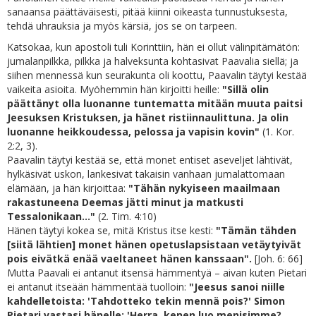
sanaansa päättäväisesti, pitää kiinni oikeasta tunnustuksesta,
tehdä uhrauksia ja myös kärsiä, jos se on tarpeen.
Katsokaa, kun apostoli tuli Korinttiin, hän ei ollut välinpitämätön:
jumalanpilkka, pilkka ja halveksunta kohtasivat Paavalia siellä; ja
siihen mennessä kun seurakunta oli koottu, Paavalin täytyi kestää
vaikeita asioita. Myöhemmin hän kirjoitti heille:
"Sillä olin
päättänyt olla luonanne tuntematta mitään muuta paitsi
Jeesuksen Kristuksen, ja hänet ristiinnaulittuna. Ja olin
luonanne heikkoudessa, pelossa ja vapisin kovin"
(1. Kor.
2:2, 3).
Paavalin täytyi kestää se, että monet entiset aseveljet lähtivät,
hylkäsivät uskon, lankesivat takaisin vanhaan jumalattomaan
elämään, ja hän kirjoittaa:
"Tähän nykyiseen maailmaan
rakastuneena Deemas jätti minut ja matkusti
Tessalonikaan..."
(2. Tim. 4:10)
Hänen täytyi kokea se, mitä Kristus itse kesti:
"Tämän tähden
[siitä lähtien] monet hänen opetuslapsistaan vetäytyivät
pois eivätkä enää vaeltaneet hänen kanssaan".
[Joh. 6: 66]
Mutta Paavali ei antanut itsensä hämmentyä – aivan kuten Pietari
ei antanut itseään hämmentää tuolloin:
"Jeesus sanoi niille
kahdelletoista: 'Tahdotteko tekin mennä pois?' Simon
Pietari vastasi hänelle: 'Herra, kenen luo menisimme?