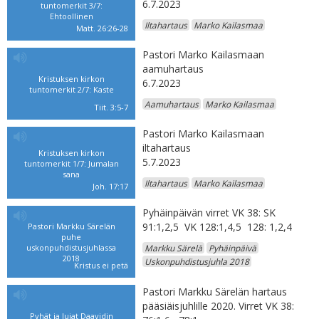
6.7.2023
tuntomerkit 3/7:
Ehtoollinen
Iltahartaus
Marko Kailasmaa
Matt. 26:26-28
Pastori Marko Kailasmaan
aamuhartaus
Kristuksen kirkon
6.7.2023
tuntomerkit 2/7: Kaste
Aamuhartaus
Marko Kailasmaa
Tiit. 3:5-7
Pastori Marko Kailasmaan
iltahartaus
Kristuksen kirkon
5.7.2023
tuntomerkit 1/7: Jumalan
sana
Iltahartaus
Marko Kailasmaa
Joh. 17:17
Pyhäinpäivän virret VK 38: SK
91:1,2,5 VK 128:1,4,5 128: 1,2,4
Pastori Markku Särelän
puhe
uskonpuhdistusjuhlassa
Markku Särelä
Pyhäinpäivä
2018
Uskonpuhdistusjuhla 2018
Kristus ei petä
Pastori Markku Särelän hartaus
pääsiäisjuhlille 2020. Virret VK 38:
Pyhät ja lujat Daavidin