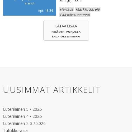
76:1,6, 78:1
armot
Hartaus
Markku Särelä
Apt. 13:34
Pääsiäissunnuntai
LATAA LISÄÄ
PIDÄ
SHIFT
POHJASSA
LADATAKSESI KAIKKI
UUSIMMAT ARTIKKELIT
Luterilainen 5 / 2026
Luterilainen 4 / 2026
Luterilainen 2-3 / 2026
Tulitikkurasia