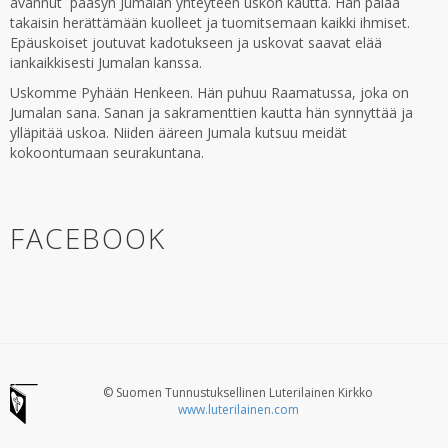
avannut pääsyn Jumalan yhteyteen uskon kautta. Hän palaa
takaisin herättämään kuolleet ja tuomitsemaan kaikki ihmiset.
Epäuskoiset joutuvat kadotukseen ja uskovat saavat elää
iankaikkisesti Jumalan kanssa.
Uskomme Pyhään Henkeen. Hän puhuu Raamatussa, joka on
Jumalan sana. Sanan ja sakramenttien kautta hän synnyttää ja
ylläpitää uskoa. Niiden ääreen Jumala kutsuu meidät
kokoontumaan seurakuntana.
FACEBOOK
© Suomen Tunnustuksellinen Luterilainen Kirkko
www.luterilainen.com