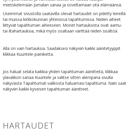
mietiskelemään Jumalan sanaa ja soveltamaan sitä elämäänsä.
Useimmat sivustolla saatavilla olevat hartaudet on pidetty leireillä
tai muissa kirkkokunnan yhteisissä tapahtumissa. Niiden aiheet
liittyvät tapahtuman aiheeseen. Monet hartauksista ovat aamu-
tai iltahartauksia, mikä myös osaltaan värittää niiden sisältöä.
Alla on vain hartauksia. Saadaksesi näkyviin kaikki äänitetyyppit
klikkaa Kuuntele-painiketta.
Jos haluat selata kaikkia yhden tapahtuman äänitteitä, klikkaa
ylävalikon sanaa Kuuntele ja valitse sitten alempana sivulla
näkyvästä Tapahtumat-valikosta haluamasi tapahtuma. Näin saat
näkyviin kaikki kyseisen tapahtuman äänitteet.
HARTAUDET