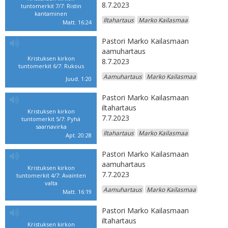
8.7.2023
tuntomerkit 7/7: Ristin
kantaminen
Iltahartaus
Marko Kailasmaa
Matt. 16:24
Pastori Marko Kailasmaan
aamuhartaus
Kristuksen kirkon
8.7.2023
tuntomerkit 6/7: Rukous
Aamuhartaus
Marko Kailasmaa
Juud. 1:20
Pastori Marko Kailasmaan
iltahartaus
Kristuksen kirkon
7.7.2023
tuntomerkit 5/7: Pyhä
saarnavirka
Iltahartaus
Marko Kailasmaa
Apt. 20:28
Pastori Marko Kailasmaan
aamuhartaus
Kristuksen kirkon
7.7.2023
tuntomerkit 4/7: Avainten
valta
Aamuhartaus
Marko Kailasmaa
Matt. 16:19
Pastori Marko Kailasmaan
iltahartaus
Kristuksen kirkon