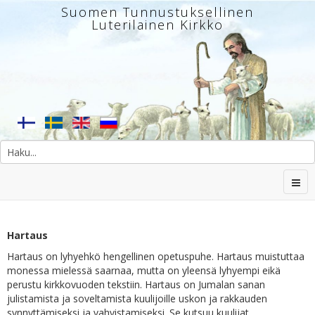
Suomen Tunnustuksellinen
Luterilainen Kirkko
 haluat selata kaikkia yhden tapahtuman äänitteitä, klik
Hartaus
Hartaus on lyhyehkö hengellinen opetuspuhe. Hartaus muistuttaa
monessa mielessä saarnaa, mutta on yleensä lyhyempi eikä
perustu kirkkovuoden tekstiin. Hartaus on Jumalan sanan
julistamista ja soveltamista kuulijoille uskon ja rakkauden
synnyttämiseksi ja vahvistamiseksi. Se kutsuu kuulijat