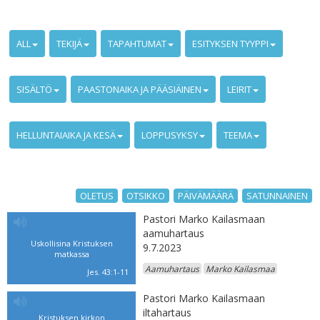
ALL
TEKIJÄ
TAPAHTUMAT
ESITYKSEN TYYPPI
SISÄLTÖ
PAASTONAIKA JA PÄÄSIÄINEN
LEIRIT
HELLUNTAIAIKA JA KESÄ
LOPPUSYKSY
TEEMA
OLETUS
OTSIKKO
PÄIVÄMÄÄRÄ
SATUNNAINEN
Pastori Marko Kailasmaan
aamuhartaus
Uskollisina Kristuksen
9.7.2023
matkassa
Aamuhartaus
Marko Kailasmaa
Jes. 43:1-11
Pastori Marko Kailasmaan
iltahartaus
Kristuksen kirkon