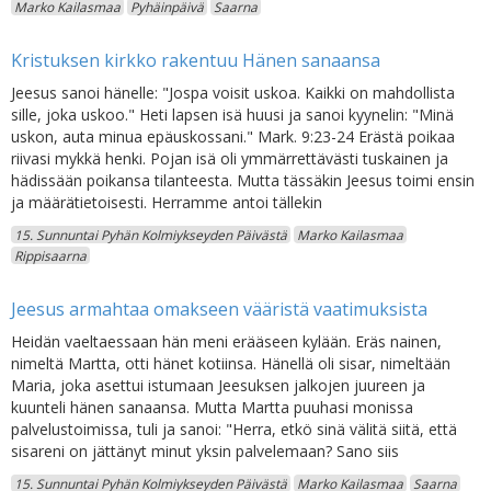
Marko Kailasmaa
Pyhäinpäivä
Saarna
Kristuksen kirkko rakentuu Hänen sanaansa
Jeesus sanoi hänelle: "Jospa voisit uskoa. Kaikki on mahdollista
sille, joka uskoo." Heti lapsen isä huusi ja sanoi kyynelin: "Minä
uskon, auta minua epäuskossani." Mark. 9:23-24 Erästä poikaa
riivasi mykkä henki. Pojan isä oli ymmärrettävästi tuskainen ja
hädissään poikansa tilanteesta. Mutta tässäkin Jeesus toimi ensin
ja määrätietoisesti. Herramme antoi tällekin
15. Sunnuntai Pyhän Kolmiykseyden Päivästä
Marko Kailasmaa
Rippisaarna
Jeesus armahtaa omakseen vääristä vaatimuksista
Heidän vaeltaessaan hän meni erääseen kylään. Eräs nainen,
nimeltä Martta, otti hänet kotiinsa. Hänellä oli sisar, nimeltään
Maria, joka asettui istumaan Jeesuksen jalkojen juureen ja
kuunteli hänen sanaansa. Mutta Martta puuhasi monissa
palvelustoimissa, tuli ja sanoi: "Herra, etkö sinä välitä siitä, että
sisareni on jättänyt minut yksin palvelemaan? Sano siis
15. Sunnuntai Pyhän Kolmiykseyden Päivästä
Marko Kailasmaa
Saarna