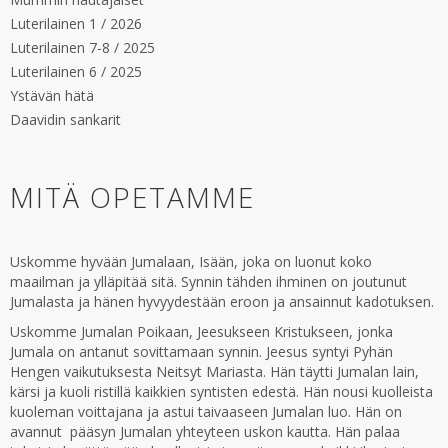
Luterilainen 1 / 2026
Luterilainen 7-8 / 2025
Luterilainen 6 / 2025
Ystävän hätä
Daavidin sankarit
MITÄ OPETAMME
Uskomme hyvään Jumalaan, Isään, joka on luonut koko
maailman ja ylläpitää sitä. Synnin tähden ihminen on joutunut
Jumalasta ja hänen hyvyydestään eroon ja ansainnut kadotuksen.
Uskomme Jumalan Poikaan, Jeesukseen Kristukseen, jonka
Jumala on antanut sovittamaan synnin. Jeesus syntyi Pyhän
Hengen vaikutuksesta Neitsyt Mariasta. Hän täytti Jumalan lain,
kärsi ja kuoli ristillä kaikkien syntisten edestä. Hän nousi kuolleista
kuoleman voittajana ja astui taivaaseen Jumalan luo. Hän on
avannut pääsyn Jumalan yhteyteen uskon kautta. Hän palaa