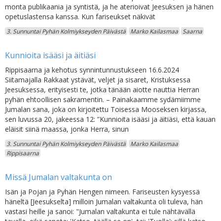
monta publikaania ja syntistä, ja he aterioivat Jeesuksen ja hänen
opetuslastensa kanssa. Kun fariseukset näkivät
3. Sunnuntai Pyhän Kolmiykseyden Päivästä
Marko Kailasmaa
Saarna
Kunnioita isääsi ja äitiäsi
Rippisaarna ja kehotus synnintunnustukseen 16.6.2024
Siitamajalla Rakkaat ystävät, veljet ja sisaret, Kristuksessa
Jeesuksessa, erityisesti te, jotka tänään aiotte nauttia Herran
pyhän ehtoollisen sakramentin. – Painakaamme sydämiimme
Jumalan sana, joka on kirjoitettu Toisessa Mooseksen kirjassa,
sen luvussa 20, jakeessa 12: ”Kunnioita isääsi ja äitiäsi, että kauan
eläisit siinä maassa, jonka Herra, sinun
3. Sunnuntai Pyhän Kolmiykseyden Päivästä
Marko Kailasmaa
Rippisaarna
Missä Jumalan valtakunta on
Isän ja Pojan ja Pyhän Hengen nimeen. Fariseusten kysyessä
häneltä [Jeesukselta] milloin Jumalan valtakunta oli tuleva, hän
vastasi heille ja sanoi: "Jumalan valtakunta ei tule nähtävällä