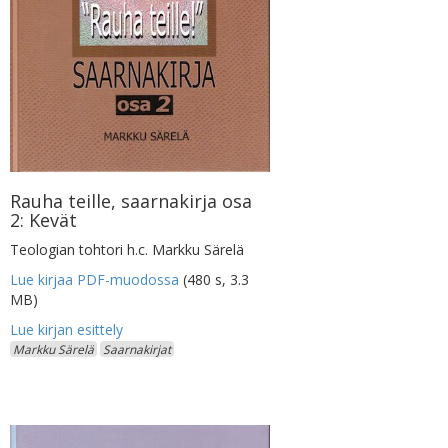
Rauha teille, saarnakirja osa
2: Kevät
Teologian tohtori h.c. Markku Särelä
Lue kirjaa PDF-muodossa
(480 s, 3.3
MB)
Markku Särelä
Saarnakirjat