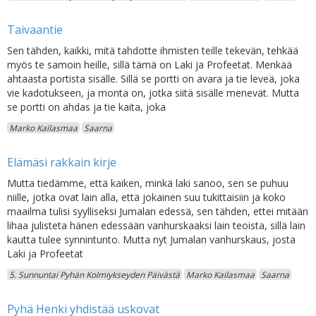
Taivaantie
Sen tähden, kaikki, mitä tahdotte ihmisten teille tekevän, tehkää
myös te samoin heille, sillä tämä on Laki ja Profeetat. Menkää
ahtaasta portista sisälle. Sillä se portti on avara ja tie leveä, joka
vie kadotukseen, ja monta on, jotka siitä sisälle menevät. Mutta
se portti on ahdas ja tie kaita, joka
Marko Kailasmaa
Saarna
Elämäsi rakkain kirje
Mutta tiedämme, että kaiken, minkä laki sanoo, sen se puhuu
niille, jotka ovat lain alla, että jokainen suu tukittaisiin ja koko
maailma tulisi syylliseksi Jumalan edessä, sen tähden, ettei mitään
lihaa julisteta hänen edessään vanhurskaaksi lain teoista, sillä lain
kautta tulee synnintunto. Mutta nyt Jumalan vanhurskaus, josta
Laki ja Profeetat
5. Sunnuntai Pyhän Kolmiykseyden Päivästä
Marko Kailasmaa
Saarna
Pyhä Henki yhdistää uskovat