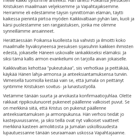
meille kaikki syntimme anteeksi. Hän lähetti Poikansa Jeesuksen
Kristuksen maailmaan veljeksemme ja Vapahtajaksemme.
Herramme eli edestämme täysin synnittömän elämän, täytti
kaikessa pienintä piirtoa myöden Kaikkivaltiaan pyhän lain, kuoli ja
kärsi puolestamme sen rangaistuksen, jonka me olimme
synneillämme ansainneet.
Herättäessään Poikansa kuolleista Isä vahvisti ja ilmoitti koko
maailmalle hyväksyneensä Jeesuksen sijaisuhrin kaikkien ihmisten
edestä, jokaiselle Häneen uskovalle iankaikkiseksi elämäksi. Ja
siksi tämä kallis armon evankeliumi on tarjolla aivan jokaiselle.
Kaikkivaltias kehottaa ”pukeutukaa”, siis verhotkaa ja peittäkää,
käykää Hänen lahja-armonsa ja anteeksiantamuksensa turviin.
Viimeisellä tuomiolla kestää vain se, että Jumala on peittänyt
syntimme Kristuksen sovitus- ja lunastustyöllä.
Vietämme tänään suurta ja arvokasta konfirmaatiojuhlaa. Olette
rakkaat rippikoulunuoret pukeneet päällenne valkoiset puvut. Se
on merkkinä siitä, että Kristus on pukenut päällenne
anteeksiantamuksen ja armonpukunsa. Hän verhosi teidät jo
kastepuvuissanne, ja siksi teillä ovat nyt valkoiset vaatteet
merkkinä kasteen armoliitosta ja Jumalan uskollisuudesta
lupautuessanne tänään seuraamaan uskossa Vapahtajaanne.