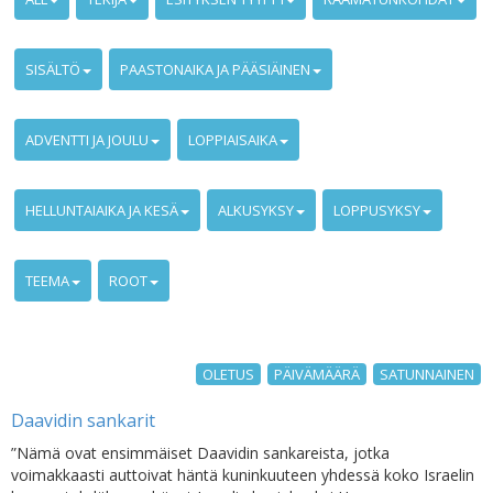
SISÄLTÖ
PAASTONAIKA JA PÄÄSIÄINEN
ADVENTTI JA JOULU
LOPPIAISAIKA
HELLUNTAIAIKA JA KESÄ
ALKUSYKSY
LOPPUSYKSY
TEEMA
ROOT
OLETUS
PÄIVÄMÄÄRÄ
SATUNNAINEN
Daavidin sankarit
”Nämä ovat ensimmäiset Daavidin sankareista, jotka
voimakkaasti auttoivat häntä kuninkuuteen yhdessä koko Israelin