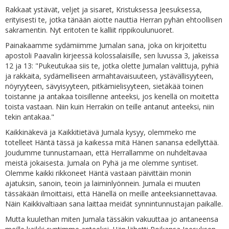
Rakkaat ystävät, veljet ja sisaret, Kristuksessa Jeesuksessa,
erityisesti te, jotka tänään aiotte nauttia Herran pyhän ehtoollisen
sakramentin. Nyt eritoten te kalliit rippikoulunuoret.
Painakaamme sydämiimme Jumalan sana, joka on kirjoitettu
apostoli Paavalin kirjeessä kolossalaisille, sen luvussa 3, jakeissa
12 ja 13: "Pukeutukaa siis te, jotka olette Jumalan valittuja, pyhiä
ja rakkaita, sydämelliseen armahtavaisuuteen, ystävällisyyteen,
nöyryyteen, sävyisyyteen, pitkämielisyyteen, sietäkää toinen
toistanne ja antakaa toisillenne anteeksi, jos kenellä on moitetta
toista vastaan. Niin kuin Herrakin on teille antanut anteeksi, niin
tekin antakaa."
Kaikkinäkevä ja Kaikkitietävä Jumala kysyy, olemmeko me
totelleet Häntä tässä ja kaikessa mitä Hänen sanansa edellyttää.
Joudumme tunnustamaan, että Herrallamme on nuhdeltavaa
meistä jokaisesta. Jumala on Pyhä ja me olemme syntiset.
Olemme kaikki rikkoneet Häntä vastaan päivittäin monin
ajatuksin, sanoin, teoin ja laiminlyönnein. Jumala ei muuten
tässäkään ilmoittaisi, että Hänellä on meille anteeksiannettavaa.
Näin Kaikkivaltiaan sana laittaa meidät synnintunnustajan paikalle.
Mutta kuulethan miten Jumala tässäkin vakuuttaa jo antaneensa