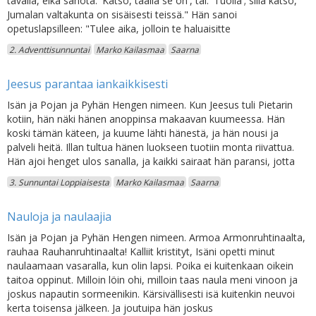
tavalla, eikä sanota: 'Katso, täällä se on', tai: 'Tuolla'; sillä katso,
Jumalan valtakunta on sisäisesti teissä." Hän sanoi
opetuslapsilleen: "Tulee aika, jolloin te haluaisitte
2. Adventtisunnuntai
Marko Kailasmaa
Saarna
Jeesus parantaa iankaikkisesti
Isän ja Pojan ja Pyhän Hengen nimeen. Kun Jeesus tuli Pietarin
kotiin, hän näki hänen anoppinsa makaavan kuumeessa. Hän
koski tämän käteen, ja kuume lähti hänestä, ja hän nousi ja
palveli heitä. Illan tultua hänen luokseen tuotiin monta riivattua.
Hän ajoi henget ulos sanalla, ja kaikki sairaat hän paransi, jotta
3. Sunnuntai Loppiaisesta
Marko Kailasmaa
Saarna
Nauloja ja naulaajia
Isän ja Pojan ja Pyhän Hengen nimeen. Armoa Armonruhtinaalta,
rauhaa Rauhanruhtinaalta! Kalliit kristityt, Isäni opetti minut
naulaamaan vasaralla, kun olin lapsi. Poika ei kuitenkaan oikein
taitoa oppinut. Milloin löin ohi, milloin taas naula meni vinoon ja
joskus napautin sormeenikin. Kärsivällisesti isä kuitenkin neuvoi
kerta toisensa jälkeen. Ja joutuipa hän joskus