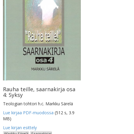
Rauha teille, saarnakirja osa
4: Syksy
Teologian tohtori h.c. Markku Särelä
Lue kirjaa PDF-muodossa
(512 s, 3.9
MB)
Markku Särelä
Saarnakirjat