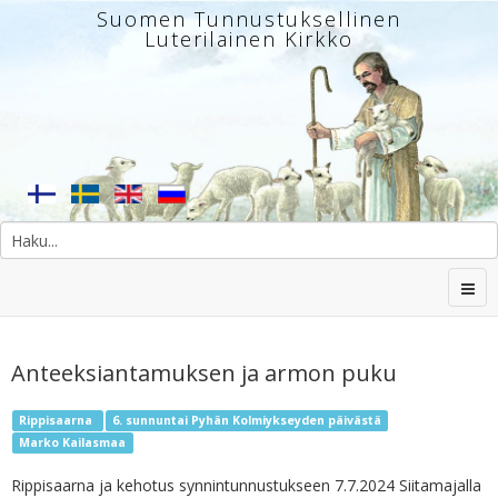
Suomen Tunnustuksellinen
Luterilainen Kirkko
Anteeksiantamuksen ja armon puku
Rippisaarna
6. sunnuntai Pyhän Kolmiykseyden päivästä
Marko Kailasmaa
Rippisaarna ja kehotus synnintunnustukseen 7.7.2024 Siitamajalla