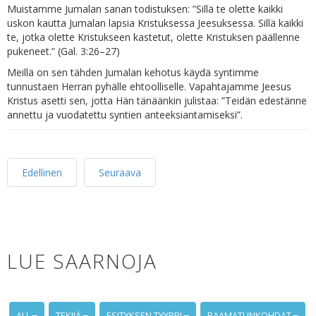
Muistamme Jumalan sanan todistuksen: ”Sillä te olette kaikki
uskon kautta Jumalan lapsia Kristuksessa Jeesuksessa. Sillä kaikki
te, jotka olette Kristukseen kastetut, olette Kristuksen päällenne
pukeneet.” (Gal. 3:26–27)
Meillä on sen tähden Jumalan kehotus käydä syntimme
tunnustaen Herran pyhälle ehtoolliselle. Vapahtajamme Jeesus
Kristus asetti sen, jotta Hän tänäänkin julistaa: ”Teidän edestänne
annettu ja vuodatettu syntien anteeksiantamiseksi”.
Edellinen
Seuraava
LUE SAARNOJA
ALL
TEKIJÄ
ESITYKSEN TYYPPI
RAAMATUNKOHDAT