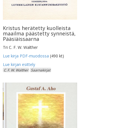
Kristus herätetty kuolleista
maailma päästetty synneistä,
Pääsiäissaarna
Tri C. F. W. Walther
Lue kirja PDF-muodossa
(490 kt)
C. F. W. Walther
Saarnakirjat