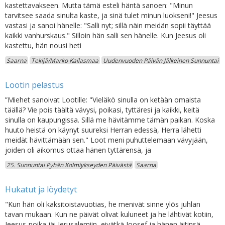
kastettavakseen. Mutta tämä esteli häntä sanoen: "Minun
tarvitsee saada sinulta kaste, ja sinä tulet minun luokseni!" Jeesus
vastasi ja sanoi hänelle: "Salli nyt; sillä näin meidän sopii täyttää
kaikki vanhurskaus." Silloin hän salli sen hänelle. Kun Jeesus oli
kastettu, hän nousi heti
Saarna
Tekijä/Marko Kailasmaa
Uudenvuoden Päivän Jälkeinen Sunnuntai
Lootin pelastus
”Miehet sanoivat Lootille: "Vieläkö sinulla on ketään omaista
täällä? Vie pois täältä vävysi, poikasi, tyttäresi ja kaikki, keitä
sinulla on kaupungissa. Sillä me hävitämme tämän paikan. Koska
huuto heistä on käynyt suureksi Herran edessä, Herra lähetti
meidät hävittämään sen." Loot meni puhuttelemaan vävyjään,
joiden oli aikomus ottaa hänen tyttärensä, ja
25. Sunnuntai Pyhän Kolmiykseyden Päivästä
Saarna
Hukatut ja löydetyt
"Kun hän oli kaksitoistavuotias, he menivät sinne ylös juhlan
tavan mukaan. Kun ne päivät olivat kuluneet ja he lähtivät kotiin,
Jeesus-poika jäi Jerusalemiin, eivätkä Joosef ja hänen äitinsä