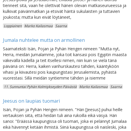
tienneet sitä, vaan he olettivat hänen olevan matkaseurueessa ja
kulkivat päivänmatkan ja etsivät häntä sukulaisten ja tuttavien
joukosta; mutta kun eivät löytäneet,
Loppiainen
Marko Kailasmaa
Saarna
Jumala nuhtelee mutta on armollinen
Saarnateksti Isän, Pojan ja Pyhän Hengen nimeen "Mutta nyt,
Herra, meidän Jumalamme, joka toit kansasi pois Egyptin maasta
väkevällä kädellä ja teit itsellesi nimen, niin kuin se vielä tänä
päivänä on: Herra, kaiken vanhurskautesi tähden, kääntyköön
vihasi ja kiivautesi pois kaupungistasi Jerusalemista, pyhästä
vuorestasi. Sillä meidän syntiemme tähden ja isiemme
11. Sunnuntai Pyhän Kolmiykseyden Päivästä
Marko Kailasmaa
Saarna
Jeesus on laupias tuomari
Isän, Pojan ja Pyhän Hengen nimeen. "Hän [Jeesus] puhui heille
vertauksen siitä, että heidän tuli aina rukoilla eikä väsyä. Hän
sanoi: "Eräässä kaupungissa oli tuomari, joka ei pelännyt Jumalaa
eikä hävennyt ketään ihmistä. Siinä kaupungissa oli naisleski, joka