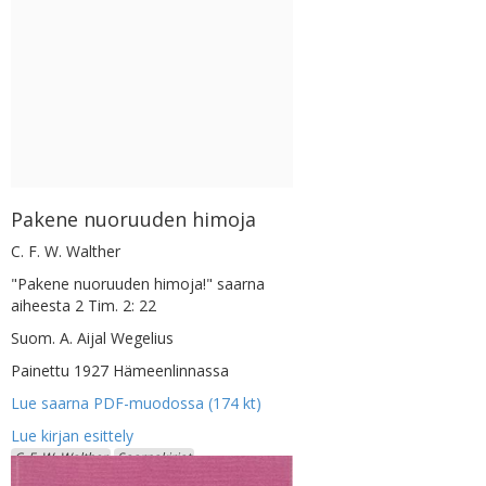
Pakene nuoruuden himoja
C. F. W. Walther
"Pakene nuoruuden himoja!" saarna
aiheesta 2 Tim. 2: 22
Suom. A. Aijal Wegelius
Painettu 1927 Hämeenlinnassa
Lue saarna PDF-muodossa (174 kt)
C. F. W. Walther
Saarnakirjat