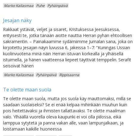
Marko Kailasmaa
Puhe
Pyhäinpäivä
Jesajan näky
Rakkaat ystävät, veljet ja sisaret, Kristuksessa Jeesuksessa,
erityisesti te, jotka tänään aiotte nauttia Herran pyhän ehtoollisen
sakramentin. – Painakaamme sydämiimme Jumalan sana, joka on
kirjoitettu Jesajan näyn luvussa 6, jakeissa 1–7: ”Kuningas Ussian
kuolinvuotena minä näin Herran istuvan korkealla ja ylhäisellä
istuimella, ja hänen vaatteensa liepeet täyttivät temppelin. Serafit
seisoivat hänen
Marko Kailasmaa
Pyhäinpäivä
Rippisaarna
Te olette maan suola
Te olette maan suola, mutta jos suola käy mauttomaksi, millä se
saadaan suolaiseksi? Se ei enää kelpaa mihinkään muuhun kuin
pois heitettäväksi ja ihmisten tallattavaksi. Te olette maailman
valo. Ylhäällä vuorella oleva kaupunki ei voi olla piilossa, eikä
lamppua sytytetä ja panna vakan alle, vaan lampunjalkaan, ja
loistamaan kaikille huoneessa