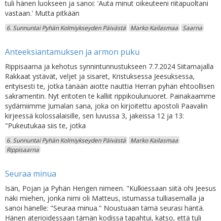
tuli hänen luokseen ja sanoi: 'Auta minut oikeuteeni riitapuoltani
vastaan.' Mutta pitkään
6. Sunnuntai Pyhän Kolmiykseyden Päivästä
Marko Kailasmaa
Saarna
Anteeksiantamuksen ja armon puku
Rippisaarna ja kehotus synnintunnustukseen 7.7.2024 Siitamajalla
Rakkaat ystävät, veljet ja sisaret, Kristuksessa Jeesuksessa,
erityisesti te, jotka tänään aiotte nauttia Herran pyhän ehtoollisen
sakramentin. Nyt eritoten te kalliit rippikoulunuoret. Painakaamme
sydämiimme Jumalan sana, joka on kirjoitettu apostoli Paavalin
kirjeessä kolossalaisille, sen luvussa 3, jakeissa 12 ja 13:
"Pukeutukaa siis te, jotka
6. Sunnuntai Pyhän Kolmiykseyden Päivästä
Marko Kailasmaa
Rippisaarna
Seuraa minua
Isän, Pojan ja Pyhän Hengen nimeen. "Kulkiessaan siitä ohi Jeesus
näki miehen, jonka nimi oli Matteus, istumassa tulliasemalla ja
sanoi hänelle: "Seuraa minua." Noustuaan tämä seurasi häntä.
Hänen aterioidessaan tämän kodissa tapahtui, katso, että tuli