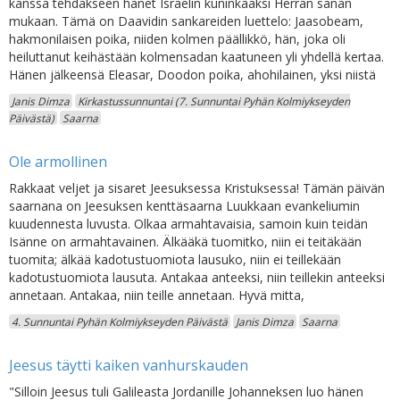
kanssa tehdäkseen hänet Israelin kuninkaaksi Herran sanan
mukaan. Tämä on Daavidin sankareiden luettelo: Jaasobeam,
hakmonilaisen poika, niiden kolmen päällikkö, hän, joka oli
heiluttanut keihästään kolmensadan kaatuneen yli yhdellä kertaa.
Hänen jälkeensä Eleasar, Doodon poika, ahohilainen, yksi niistä
Janis Dimza
Kirkastussunnuntai (7. Sunnuntai Pyhän Kolmiykseyden
Päivästä)
Saarna
Ole armollinen
Rakkaat veljet ja sisaret Jeesuksessa Kristuksessa! Tämän päivän
saarnana on Jeesuksen kenttäsaarna Luukkaan evankeliumin
kuudennesta luvusta. Olkaa armahtavaisia, samoin kuin teidän
Isänne on armahtavainen. Älkääkä tuomitko, niin ei teitäkään
tuomita; älkää kadotustuomiota lausuko, niin ei teillekään
kadotustuomiota lausuta. Antakaa anteeksi, niin teillekin anteeksi
annetaan. Antakaa, niin teille annetaan. Hyvä mitta,
4. Sunnuntai Pyhän Kolmiykseyden Päivästä
Janis Dimza
Saarna
Jeesus täytti kaiken vanhurskauden
"Silloin Jeesus tuli Galileasta Jordanille Johanneksen luo hänen