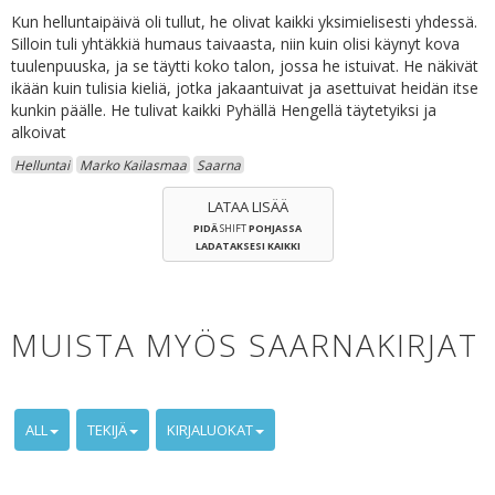
Kun helluntaipäivä oli tullut, he olivat kaikki yksimielisesti yhdessä.
Silloin tuli yhtäkkiä humaus taivaasta, niin kuin olisi käynyt kova
tuulenpuuska, ja se täytti koko talon, jossa he istuivat. He näkivät
ikään kuin tulisia kieliä, jotka jakaantuivat ja asettuivat heidän itse
kunkin päälle. He tulivat kaikki Pyhällä Hengellä täytetyiksi ja
alkoivat
Helluntai
Marko Kailasmaa
Saarna
LATAA LISÄÄ
PIDÄ
SHIFT
POHJASSA
LADATAKSESI KAIKKI
MUISTA MYÖS SAARNAKIRJAT
ALL
TEKIJÄ
KIRJALUOKAT