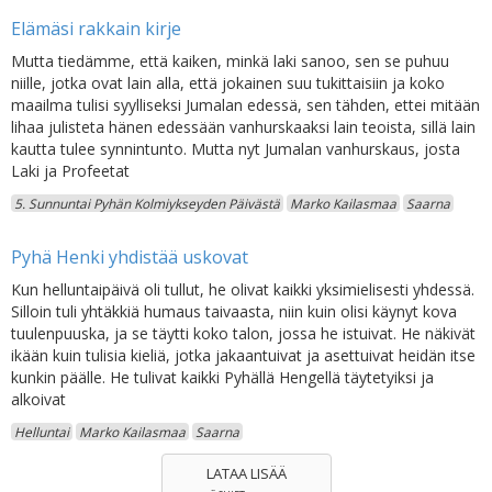
Elämäsi rakkain kirje
Mutta tiedämme, että kaiken, minkä laki sanoo, sen se puhuu
niille, jotka ovat lain alla, että jokainen suu tukittaisiin ja koko
maailma tulisi syylliseksi Jumalan edessä, sen tähden, ettei mitään
lihaa julisteta hänen edessään vanhurskaaksi lain teoista, sillä lain
kautta tulee synnintunto. Mutta nyt Jumalan vanhurskaus, josta
Laki ja Profeetat
5. Sunnuntai Pyhän Kolmiykseyden Päivästä
Marko Kailasmaa
Saarna
Pyhä Henki yhdistää uskovat
Kun helluntaipäivä oli tullut, he olivat kaikki yksimielisesti yhdessä.
Silloin tuli yhtäkkiä humaus taivaasta, niin kuin olisi käynyt kova
tuulenpuuska, ja se täytti koko talon, jossa he istuivat. He näkivät
ikään kuin tulisia kieliä, jotka jakaantuivat ja asettuivat heidän itse
kunkin päälle. He tulivat kaikki Pyhällä Hengellä täytetyiksi ja
alkoivat
Helluntai
Marko Kailasmaa
Saarna
LATAA LISÄÄ