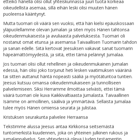
etteikö hänellä olisi ollut yhteiskunnassa juuri tuota korkeaa
oikeudellista asemaa, sillä eihän leski olisi muuten hänen
puoleensa kääntynyt.
Mutta tuomari oli väärä sen vuoksi, että hän kielsi epäuskossaan
yläpuolellamme olevan Jumalan ja siten myös Hänen tahtonsa
oikeudenmukaisesta ja avuliaasta palveluksesta. Tuomari oli
nostanut omat etunsa ja asemansa Taivaallisen Tuomarin tahdon
ja sanan edelle. Siitä kertovat Jeesuksen vakavat sanat tuomarin
häpeämättömyydestä, ja siitä, ettei tämä pelännyt Jumalaa.
Jos tuomari olisi ollut rehellinen ja oikeudenmukainen Jumalan
edessä, hän olisi joko torjunut heti lesken vaatimuksen vääränä
tai sitten auttanut häntä nopeasti sääliä ja myötätuntoa tuntien.
Jeesus kutsuu omansa oikeudenmukaiseen ja tunnolliseen
palvelemiseen. Siksi Herramme ilmoittaa selvästi, ettei tämä
väärä tuomari ole kuva Kaikkivaltiaasta Jumalasta. Taivaallinen
Isämme on armollinen, säälivä ja ymmärtävä. Sellaista Jumalaa
tulee myös Hänen omiensa seurata ja julistaa.
Kristuksen seurakunta palvelee Herraansa
Tekstimme alussa Jeesus antaa Kirkkonsa seitsemästä
tuntomerkistä kuudennen, joka on yhteinen julkinen rukous ja
jumalanpalvelus. Sen yhteydessä oleva Uuden testamentin