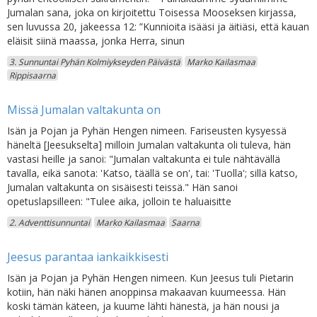
Jumalan sana, joka on kirjoitettu Toisessa Mooseksen kirjassa,
sen luvussa 20, jakeessa 12: ”Kunnioita isääsi ja äitiäsi, että kauan
eläisit siinä maassa, jonka Herra, sinun
3. Sunnuntai Pyhän Kolmiykseyden Päivästä
Marko Kailasmaa
Rippisaarna
Missä Jumalan valtakunta on
Isän ja Pojan ja Pyhän Hengen nimeen. Fariseusten kysyessä
häneltä [Jeesukselta] milloin Jumalan valtakunta oli tuleva, hän
vastasi heille ja sanoi: "Jumalan valtakunta ei tule nähtävällä
tavalla, eikä sanota: 'Katso, täällä se on', tai: 'Tuolla'; sillä katso,
Jumalan valtakunta on sisäisesti teissä." Hän sanoi
opetuslapsilleen: "Tulee aika, jolloin te haluaisitte
2. Adventtisunnuntai
Marko Kailasmaa
Saarna
Jeesus parantaa iankaikkisesti
Isän ja Pojan ja Pyhän Hengen nimeen. Kun Jeesus tuli Pietarin
kotiin, hän näki hänen anoppinsa makaavan kuumeessa. Hän
koski tämän käteen, ja kuume lähti hänestä, ja hän nousi ja