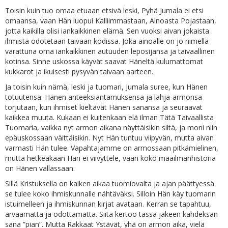
Toisin kuin tuo omaa etuaan etsivä leski, Pyhä Jumala ei etsi
omaansa, vaan Hän luopui Kalliimmastaan, Ainoasta Pojastaan,
jotta kaikilla olisi iankaikkinen elämä. Sen vuoksi aivan jokaista
ihmistä odotetaan taivaan kodissa. Joka ainoalle on jo nimellä
varattuna oma iankaikkinen autuuden leposijansa ja taivaallinen
kotinsa. Sinne uskossa käyvät saavat Häneltä kulumattomat
kukkarot ja ikuisesti pysyvän taivaan aarteen.
Ja toisin kuin nämä, leski ja tuomari, Jumala suree, kun Hänen
totuutensa: Hänen anteeksiantamuksensa ja lahja-armonsa
torjutaan, kun ihmiset kieltävät Hänen sanansa ja seuraavat
kaikkea muuta. Kukaan ei kuitenkaan elä ilman Tätä Taivaallista
Tuomaria, vaikka nyt armon aikana näyttäisikin siltä, ja moni niin
epäuskossaan väittäisikin. Nyt Hän tuntuu viipyvän, mutta aivan
varmasti Hän tulee. Vapahtajamme on armossaan pitkämielinen,
mutta hetkeäkään Hän ei viivyttele, vaan koko maailmanhistoria
on Hänen vallassaan.
Sillä Kristuksella on kaiken aikaa tuomiovalta ja ajan päättyessä
se tulee koko ihmiskunnalle nähtäväksi. Silloin Hän käy tuomarin
istuimelleen ja ihmiskunnan kirjat avataan. Kerran se tapahtuu,
arvaamatta ja odottamatta. Siitä kertoo tässä jakeen kahdeksan
sana ”pian”. Mutta Rakkaat Ystävät, yhä on armon aika, vielä