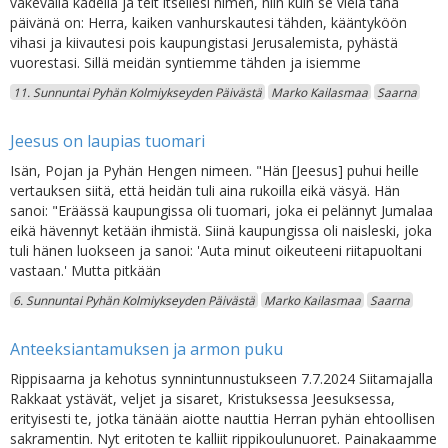
väkevällä kädellä ja teit itsellesi nimen, niin kuin se vielä tänä
päivänä on: Herra, kaiken vanhurskautesi tähden, kääntyköön
vihasi ja kiivautesi pois kaupungistasi Jerusalemista, pyhästä
vuorestasi. Sillä meidän syntiemme tähden ja isiemme
11. Sunnuntai Pyhän Kolmiykseyden Päivästä
Marko Kailasmaa
Saarna
Jeesus on laupias tuomari
Isän, Pojan ja Pyhän Hengen nimeen. "Hän [Jeesus] puhui heille
vertauksen siitä, että heidän tuli aina rukoilla eikä väsyä. Hän
sanoi: "Eräässä kaupungissa oli tuomari, joka ei pelännyt Jumalaa
eikä hävennyt ketään ihmistä. Siinä kaupungissa oli naisleski, joka
tuli hänen luokseen ja sanoi: 'Auta minut oikeuteeni riitapuoltani
vastaan.' Mutta pitkään
6. Sunnuntai Pyhän Kolmiykseyden Päivästä
Marko Kailasmaa
Saarna
Anteeksiantamuksen ja armon puku
Rippisaarna ja kehotus synnintunnustukseen 7.7.2024 Siitamajalla
Rakkaat ystävät, veljet ja sisaret, Kristuksessa Jeesuksessa,
erityisesti te, jotka tänään aiotte nauttia Herran pyhän ehtoollisen
sakramentin. Nyt eritoten te kalliit rippikoulunuoret. Painakaamme