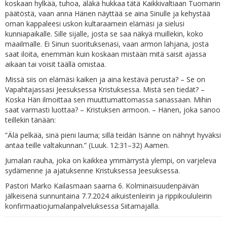
koskaan hylkää, tuhoa, äläkä hukkaa tätä Kaikkivaltiaan Tuomarin
päätöstä, vaan anna Hänen näyttää se aina Sinulle ja kehystää
oman kappaleesi uskon kultaraamein elämäsi ja sielusi
kunniapaikalle. Sille sijalle, josta se saa näkyä muillekin, koko
maailmalle. Ei Sinun suorituksenasi, vaan armon lahjana, josta
saat iloita, enemmän kuin koskaan mistään mitä saisit ajassa
aikaan tai voisit täällä omistaa.
Missä siis on elämäsi kaiken ja aina kestävä perusta? – Se on
Vapahtajassasi Jeesuksessa Kristuksessa. Mistä sen tiedät? –
Koska Hän ilmoittaa sen muuttumattomassa sanassaan. Mihin
saat varmasti luottaa? – Kristuksen armoon. – Hänen, joka sanoo
teillekin tänään:
”Älä pelkää, sinä pieni lauma; sillä teidän Isänne on nähnyt hyväksi
antaa teille valtakunnan.” (Luuk. 12:31–32) Aamen.
Jumalan rauha, joka on kaikkea ymmärrystä ylempi, on varjeleva
sydämenne ja ajatuksenne Kristuksessa Jeesuksessa.
Pastori Marko Kailasmaan saarna 6. Kolminaisuudenpäivän
jälkeisenä sunnuntaina 7.7.2024 aikuistenleirin ja rippikoululeirin
konfirmaatiojumalanpalveluksessa Siitamajalla.