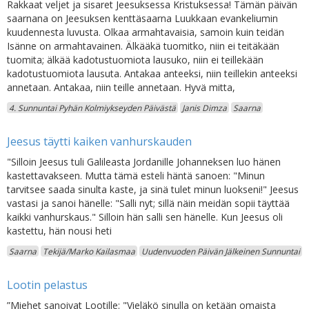
Rakkaat veljet ja sisaret Jeesuksessa Kristuksessa! Tämän päivän
saarnana on Jeesuksen kenttäsaarna Luukkaan evankeliumin
kuudennesta luvusta. Olkaa armahtavaisia, samoin kuin teidän
Isänne on armahtavainen. Älkääkä tuomitko, niin ei teitäkään
tuomita; älkää kadotustuomiota lausuko, niin ei teillekään
kadotustuomiota lausuta. Antakaa anteeksi, niin teillekin anteeksi
annetaan. Antakaa, niin teille annetaan. Hyvä mitta,
4. Sunnuntai Pyhän Kolmiykseyden Päivästä
Janis Dimza
Saarna
Jeesus täytti kaiken vanhurskauden
"Silloin Jeesus tuli Galileasta Jordanille Johanneksen luo hänen
kastettavakseen. Mutta tämä esteli häntä sanoen: "Minun
tarvitsee saada sinulta kaste, ja sinä tulet minun luokseni!" Jeesus
vastasi ja sanoi hänelle: "Salli nyt; sillä näin meidän sopii täyttää
kaikki vanhurskaus." Silloin hän salli sen hänelle. Kun Jeesus oli
kastettu, hän nousi heti
Saarna
Tekijä/Marko Kailasmaa
Uudenvuoden Päivän Jälkeinen Sunnuntai
Lootin pelastus
”Miehet sanoivat Lootille: "Vieläkö sinulla on ketään omaista