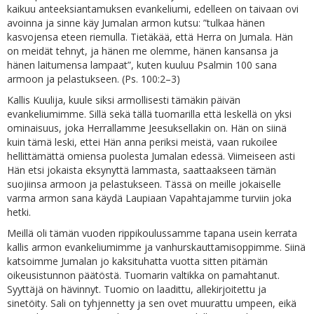
kaikuu anteeksiantamuksen evankeliumi, edelleen on taivaan ovi
avoinna ja sinne käy Jumalan armon kutsu: ”tulkaa hänen
kasvojensa eteen riemulla. Tietäkää, että Herra on Jumala. Hän
on meidät tehnyt, ja hänen me olemme, hänen kansansa ja
hänen laitumensa lampaat”, kuten kuuluu Psalmin 100 sana
armoon ja pelastukseen. (Ps. 100:2–3)
Kallis Kuulija, kuule siksi armollisesti tämäkin päivän
evankeliumimme. Sillä sekä tällä tuomarilla että leskellä on yksi
ominaisuus, joka Herrallamme Jeesuksellakin on. Hän on siinä
kuin tämä leski, ettei Hän anna periksi meistä, vaan rukoilee
hellittämättä omiensa puolesta Jumalan edessä. Viimeiseen asti
Hän etsi jokaista eksynyttä lammasta, saattaakseen tämän
suojiinsa armoon ja pelastukseen. Tässä on meille jokaiselle
varma armon sana käydä Laupiaan Vapahtajamme turviin joka
hetki.
Meillä oli tämän vuoden rippikoulussamme tapana usein kerrata
kallis armon evankeliumimme ja vanhurskauttamisoppimme. Siinä
katsoimme Jumalan jo kaksituhatta vuotta sitten pitämän
oikeusistunnon päätöstä. Tuomarin valtikka on pamahtanut.
Syyttäjä on hävinnyt. Tuomio on laadittu, allekirjoitettu ja
sinetöity. Sali on tyhjennetty ja sen ovet muurattu umpeen, eikä