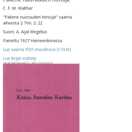
C. F. W. Walther
"Pakene nuoruuden himoja!" saarna
aiheesta 2 Tim. 2: 22
Suom. A. Aijal Wegelius
Painettu 1927 Hämeenlinnassa
Lue saarna PDF-muodossa (174 kt)
C. F. W. Walther
Saarnakirjat