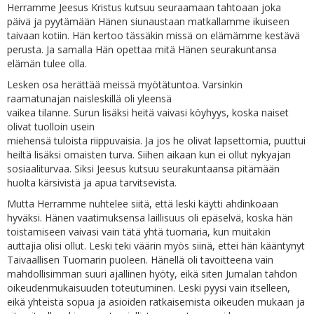
Herramme Jeesus Kristus kutsuu seuraamaan tahtoaan joka
päivä ja pyytämään Hänen siunaustaan matkallamme ikuiseen
taivaan kotiin. Hän kertoo tässäkin missä on elämämme kestävä
perusta. Ja samalla Hän opettaa mitä Hänen seurakuntansa
elämän tulee olla.
Lesken osa herättää meissä myötätuntoa. Varsinkin
raamatunajan naisleskillä oli yleensä
vaikea tilanne. Surun lisäksi heitä vaivasi köyhyys, koska naiset
olivat tuolloin usein
miehensä tuloista riippuvaisia. Ja jos he olivat lapsettomia, puuttui
heiltä lisäksi omaisten turva. Siihen aikaan kun ei ollut nykyajan
sosiaaliturvaa. Siksi Jeesus kutsuu seurakuntaansa pitämään
huolta kärsivistä ja apua tarvitsevista.
Mutta Herramme nuhtelee siitä, että leski käytti ahdinkoaan
hyväksi. Hänen vaatimuksensa laillisuus oli epäselvä, koska hän
toistamiseen vaivasi vain tätä yhtä tuomaria, kun muitakin
auttajia olisi ollut. Leski teki väärin myös siinä, ettei hän kääntynyt
Taivaallisen Tuomarin puoleen. Hänellä oli tavoitteena vain
mahdollisimman suuri ajallinen hyöty, eikä siten Jumalan tahdon
oikeudenmukaisuuden toteutuminen. Leski pyysi vain itselleen,
eikä yhteistä sopua ja asioiden ratkaisemista oikeuden mukaan ja