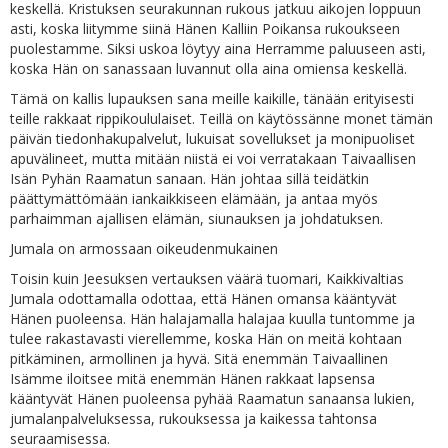
keskellä. Kristuksen seurakunnan rukous jatkuu aikojen loppuun
asti, koska liitymme siinä Hänen Kalliin Poikansa rukoukseen
puolestamme. Siksi uskoa löytyy aina Herramme paluuseen asti,
koska Hän on sanassaan luvannut olla aina omiensa keskellä.
Tämä on kallis lupauksen sana meille kaikille, tänään erityisesti
teille rakkaat rippikoululaiset. Teillä on käytössänne monet tämän
päivän tiedonhakupalvelut, lukuisat sovellukset ja monipuoliset
apuvälineet, mutta mitään niistä ei voi verratakaan Taivaallisen
Isän Pyhän Raamatun sanaan. Hän johtaa sillä teidätkin
päättymättömään iankaikkiseen elämään, ja antaa myös
parhaimman ajallisen elämän, siunauksen ja johdatuksen.
Jumala on armossaan oikeudenmukainen
Toisin kuin Jeesuksen vertauksen väärä tuomari, Kaikkivaltias
Jumala odottamalla odottaa, että Hänen omansa kääntyvät
Hänen puoleensa. Hän halajamalla halajaa kuulla tuntomme ja
tulee rakastavasti vierellemme, koska Hän on meitä kohtaan
pitkäminen, armollinen ja hyvä. Sitä enemmän Taivaallinen
Isämme iloitsee mitä enemmän Hänen rakkaat lapsensa
kääntyvät Hänen puoleensa pyhää Raamatun sanaansa lukien,
jumalanpalveluksessa, rukouksessa ja kaikessa tahtonsa
seuraamisessa.