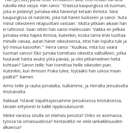
rukoilla eikä väsyä. Hän sanoi: "Eräässä kaupungissa oli tuomari,
joka ei pelännyt Jumalaa eikä hävennyt ketään ihmistä. Siinä
kaupungissa oli naisleski, joka tuli hänen luokseen ja sanoi: 'Auta
minut oikeuteeni riitapuoltani vastaan.' Mutta pitkään aikaan hän
ei tahtonut. Vaan sitten hän sanoi mielessään: 'Vaikka en pelkää
Jumalaa enkä häpeä ihmisiä, kuitenkin, koska tämä leski tuottaa
minulle vaivaa, autan hänet oikeuteensa, ettei hän lopulta tule ja
lyö minua kasvoihin.'" Herra sanoi: "Kuulkaa, mitä tuo väärä
tuomari sanoo! Eikö Jumala toimittaisi oikeutta valituilleen, jotka
huutavat häntä avuksi yötä päivää, ja olisi pitkämielinen heitä
kohtaan? Sanon teille: hän toimittaa heille oikeuden pian.
Kuitenkin, kun Ihmisen Poika tulee, löytääkö hän uskoa maan
päältä?" Aamen.
Armo teille ja rauha Jumalalta, Isältämme, ja Herralta Jeesukselta
Kristukselta.
Rakkaat Ystävät Vapahtajassamme Jeesuksessa Kristuksessa,
tänään erityisesti te kalliit rippikoulunuoret.
Minkä varassa sinulla on elämäsi perusta? Onko se asemassa,
työssä tai omaisuudessa? Kestävätkö ne vielä iankaikkisuuden
alkaessa?