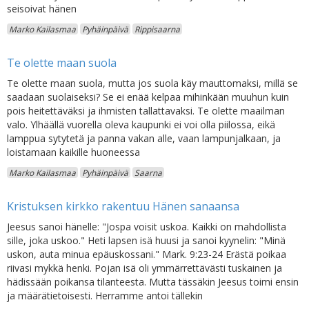
seisoivat hänen
Marko Kailasmaa
Pyhäinpäivä
Rippisaarna
Te olette maan suola
Te olette maan suola, mutta jos suola käy mauttomaksi, millä se
saadaan suolaiseksi? Se ei enää kelpaa mihinkään muuhun kuin
pois heitettäväksi ja ihmisten tallattavaksi. Te olette maailman
valo. Ylhäällä vuorella oleva kaupunki ei voi olla piilossa, eikä
lamppua sytytetä ja panna vakan alle, vaan lampunjalkaan, ja
loistamaan kaikille huoneessa
Marko Kailasmaa
Pyhäinpäivä
Saarna
Kristuksen kirkko rakentuu Hänen sanaansa
Jeesus sanoi hänelle: "Jospa voisit uskoa. Kaikki on mahdollista
sille, joka uskoo." Heti lapsen isä huusi ja sanoi kyynelin: "Minä
uskon, auta minua epäuskossani." Mark. 9:23-24 Erästä poikaa
riivasi mykkä henki. Pojan isä oli ymmärrettävästi tuskainen ja
hädissään poikansa tilanteesta. Mutta tässäkin Jeesus toimi ensin
ja määrätietoisesti. Herramme antoi tällekin