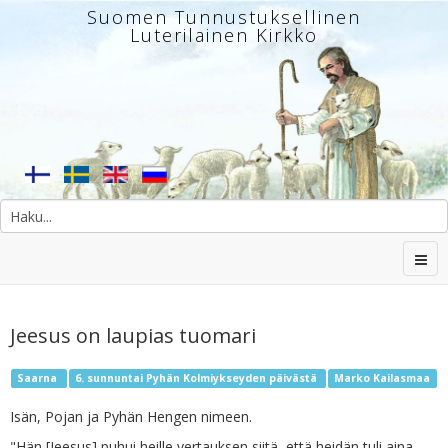
Suomen Tunnustuksellinen
Luterilainen Kirkko
Jeesus on laupias tuomari
Saarna
6. sunnuntai Pyhän Kolmiykseyden päivästä
Marko Kailasmaa
Isän, Pojan ja Pyhän Hengen nimeen.
"Hän [Jeesus] puhui heille vertauksen siitä, että heidän tuli aina