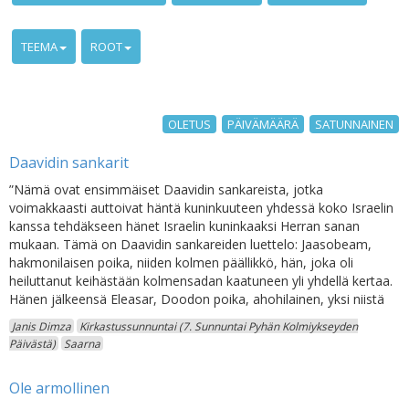
TEEMA
ROOT
OLETUS
PÄIVÄMÄÄRÄ
SATUNNAINEN
Daavidin sankarit
”Nämä ovat ensimmäiset Daavidin sankareista, jotka
voimakkaasti auttoivat häntä kuninkuuteen yhdessä koko Israelin
kanssa tehdäkseen hänet Israelin kuninkaaksi Herran sanan
mukaan. Tämä on Daavidin sankareiden luettelo: Jaasobeam,
hakmonilaisen poika, niiden kolmen päällikkö, hän, joka oli
heiluttanut keihästään kolmensadan kaatuneen yli yhdellä kertaa.
Hänen jälkeensä Eleasar, Doodon poika, ahohilainen, yksi niistä
Janis Dimza
Kirkastussunnuntai (7. Sunnuntai Pyhän Kolmiykseyden
Päivästä)
Saarna
Ole armollinen