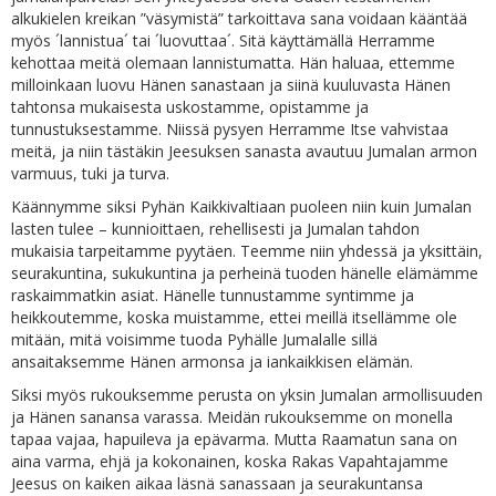
alkukielen kreikan ”väsymistä” tarkoittava sana voidaan kääntää
myös ´lannistua´ tai ´luovuttaa´. Sitä käyttämällä Herramme
kehottaa meitä olemaan lannistumatta. Hän haluaa, ettemme
milloinkaan luovu Hänen sanastaan ja siinä kuuluvasta Hänen
tahtonsa mukaisesta uskostamme, opistamme ja
tunnustuksestamme. Niissä pysyen Herramme Itse vahvistaa
meitä, ja niin tästäkin Jeesuksen sanasta avautuu Jumalan armon
varmuus, tuki ja turva.
Käännymme siksi Pyhän Kaikkivaltiaan puoleen niin kuin Jumalan
lasten tulee – kunnioittaen, rehellisesti ja Jumalan tahdon
mukaisia tarpeitamme pyytäen. Teemme niin yhdessä ja yksittäin,
seurakuntina, sukukuntina ja perheinä tuoden hänelle elämämme
raskaimmatkin asiat. Hänelle tunnustamme syntimme ja
heikkoutemme, koska muistamme, ettei meillä itsellämme ole
mitään, mitä voisimme tuoda Pyhälle Jumalalle sillä
ansaitaksemme Hänen armonsa ja iankaikkisen elämän.
Siksi myös rukouksemme perusta on yksin Jumalan armollisuuden
ja Hänen sanansa varassa. Meidän rukouksemme on monella
tapaa vajaa, hapuileva ja epävarma. Mutta Raamatun sana on
aina varma, ehjä ja kokonainen, koska Rakas Vapahtajamme
Jeesus on kaiken aikaa läsnä sanassaan ja seurakuntansa