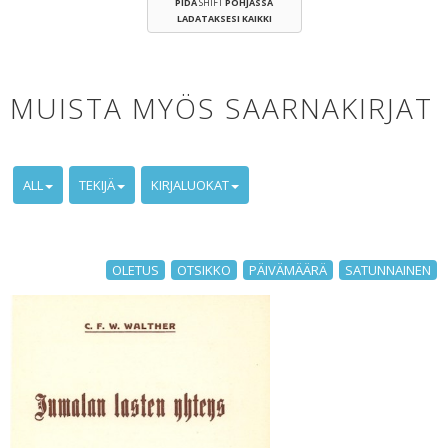
PIDÄ
SHIFT
POHJASSA
LADATAKSESI KAIKKI
MUISTA MYÖS SAARNAKIRJAT
ALL
TEKIJÄ
KIRJALUOKAT
OLETUS
OTSIKKO
PÄIVÄMÄÄRÄ
SATUNNAINEN