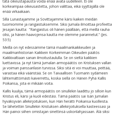
tätä oikeustapausta voida enää avata uudelleen. Ei ole
korkeampaa oikeusastetta, johon valittaa, eikä syyttäjällä ole
enää virkaakaan.
Sillä Lunastajamme ja Sovittajamme kärsi kaiken meidän
tuomiomme ja rangaistuksemme. Siksi Jumala ilmoittaa profeetta
Jesajan kautta: ”Rangaistus oli hänen päällään, että meillä rauha
olisi, ja hänen haavojensa kautta me olemme parannetut.” (Jes.
53:5)
Meillä on nyt edessämme tämä maailmankaikkeuden ja
maailmanhistorian Kaikkein Korkeimman Oikeuden päätös
Kaikkivaltiaan sanan ilmoitustaululla. Se on sieltä kaikkien
luettavissa. Ja nyt tämä Jumalan armopäätös on Kristuksen vallan
ja voiman panssarilasin turvissa. Siksi sitä ei voi muuttaa, peittää,
varastaa eikä vääristää. Se on Taivaallisen Tuomarin sydämeen
lähtemättömästi kaiverrettu, koska siellä on Hänen Pyhä Kallis
Poikansa, jota ei mikään voita.
Kallis kuulija, tämä armopäätös on sinullekin laadittu jo silloin kun
Kristus eli, kärsi ja kuoli edestäsi. Tämä päätös sai Isän Jumalan
hyväksyvän allekirjoituksen, kun Hän herätti Poikansa kuolleista.
Se lähetettiin Sinullekin Kristuksen allekirjoituksella kasteessasi ja
Hän painoi siihen omistajan sinettinsä uskonlahjassaan. Älä siksi