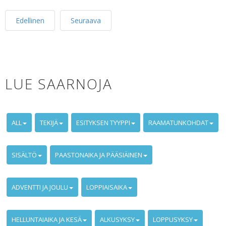
Edellinen
Seuraava
LUE SAARNOJA
ALL
TEKIJÄ
ESITYKSEN TYYPPI
RAAMATUNKOHDAT
SISÄLTÖ
PAASTONAIKA JA PÄÄSIÄINEN
ADVENTTI JA JOULU
LOPPIAISAIKA
HELLUNTAIAIKA JA KESÄ
ALKUSYKSY
LOPPUSYKSY