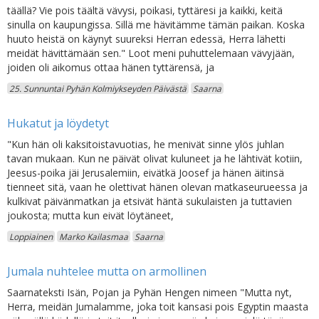
täällä? Vie pois täältä vävysi, poikasi, tyttäresi ja kaikki, keitä
sinulla on kaupungissa. Sillä me hävitämme tämän paikan. Koska
huuto heistä on käynyt suureksi Herran edessä, Herra lähetti
meidät hävittämään sen." Loot meni puhuttelemaan vävyjään,
joiden oli aikomus ottaa hänen tyttärensä, ja
25. Sunnuntai Pyhän Kolmiykseyden Päivästä
Saarna
Hukatut ja löydetyt
"Kun hän oli kaksitoistavuotias, he menivät sinne ylös juhlan
tavan mukaan. Kun ne päivät olivat kuluneet ja he lähtivät kotiin,
Jeesus-poika jäi Jerusalemiin, eivätkä Joosef ja hänen äitinsä
tienneet sitä, vaan he olettivat hänen olevan matkaseurueessa ja
kulkivat päivänmatkan ja etsivät häntä sukulaisten ja tuttavien
joukosta; mutta kun eivät löytäneet,
Loppiainen
Marko Kailasmaa
Saarna
Jumala nuhtelee mutta on armollinen
Saarnateksti Isän, Pojan ja Pyhän Hengen nimeen "Mutta nyt,
Herra, meidän Jumalamme, joka toit kansasi pois Egyptin maasta