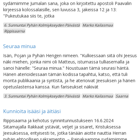
sydämiimme Jumalan sana, joka on kirjoitettu apostoli Paavalin
kirjeessä kolossalaisille, sen luvussa 3, jakeissa 12 ja 13:
"Pukeutukaa siis te, jotka
6. Sunnuntai Pyhän Kolmiykseyden Päivästä
Marko Kailasmaa
Rippisaarna
Seuraa minua
Isän, Pojan ja Pyhän Hengen nimeen. "Kulkiessaan siitä ohi Jeesus
näki miehen, jonka nimi oli Matteus, istumassa tulliasemalla ja
sanoi hänelle: "Seuraa minua." Noustuaan tämä seurasi häntä.
Hänen aterioidessaan tämän kodissa tapahtui, katso, että tuli
monta publikaania ja syntistä, ja he aterioivat Jeesuksen ja hänen
opetuslastensa kanssa. Kun fariseukset näkivät
3. Sunnuntai Pyhän Kolmiykseyden Päivästä
Marko Kailasmaa
Saarna
Kunnioita isääsi ja äitiäsi
Rippisaarna ja kehotus synnintunnustukseen 16.6.2024
Siitamajalla Rakkaat ystävät, veljet ja sisaret, Kristuksessa
Jeesuksessa, erityisesti te, jotka tänään aiotte nauttia Herran
pyhän ehtoollisen sakramentin. – Painakaamme sydämiimme