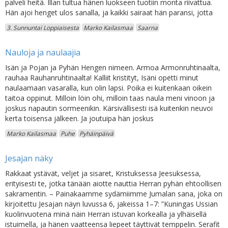
palveli heitä. Illan tultua hänen luokseen tuotiin monta riivattua.
Hän ajoi henget ulos sanalla, ja kaikki sairaat hän paransi, jotta
3. Sunnuntai Loppiaisesta
Marko Kailasmaa
Saarna
Nauloja ja naulaajia
Isän ja Pojan ja Pyhän Hengen nimeen. Armoa Armonruhtinaalta,
rauhaa Rauhanruhtinaalta! Kalliit kristityt, Isäni opetti minut
naulaamaan vasaralla, kun olin lapsi. Poika ei kuitenkaan oikein
taitoa oppinut. Milloin löin ohi, milloin taas naula meni vinoon ja
joskus napautin sormeenikin. Kärsivällisesti isä kuitenkin neuvoi
kerta toisensa jälkeen. Ja joutuipa hän joskus
Marko Kailasmaa
Puhe
Pyhäinpäivä
Jesajan näky
Rakkaat ystävät, veljet ja sisaret, Kristuksessa Jeesuksessa,
erityisesti te, jotka tänään aiotte nauttia Herran pyhän ehtoollisen
sakramentin. – Painakaamme sydämiimme Jumalan sana, joka on
kirjoitettu Jesajan näyn luvussa 6, jakeissa 1–7: ”Kuningas Ussian
kuolinvuotena minä näin Herran istuvan korkealla ja ylhäisellä
istuimella, ja hänen vaatteensa liepeet täyttivät temppelin. Serafit