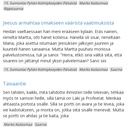
15. Sunnuntai Pyhän Kolmiykseyden Päivästä
Marko Kailasmaa
Rippisaarna
Jeesus armahtaa omakseen vääristä vaatimuksista
Heidän vaeltaessaan hän meni erääseen kylään. Eräs nainen,
nimeltä Martta, otti hänet kotiinsa. Hänellä oli sisar, nimeltään
Maria, joka asettui istumaan Jeesuksen jalkojen juureen ja
kuunteli hänen sanaansa. Mutta Martta puuhasi monissa
palvelustoimissa, tuli ja sanoi: "Herra, etkö sinä välitä siitä, että
sisareni on jättänyt minut yksin palvelemaan? Sano siis
15. Sunnuntai Pyhän Kolmiykseyden Päivästä
Marko Kailasmaa
Saarna
Taivaantie
Sen tähden, kaikki, mitä tahdotte ihmisten teille tekevän, tehkää
myös te samoin heille, sillä tämä on Laki ja Profeetat. Menkää
ahtaasta portista sisälle. Sillä se portti on avara ja tie leveä, joka
vie kadotukseen, ja monta on, jotka siitä sisälle menevät. Mutta
se portti on ahdas ja tie kaita, joka
Marko Kailasmaa
Saarna