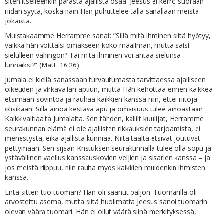
siten itselleenkin parasta ajallista osaa. Jeesus ei kerro suoraan
riidan syytä, koska näin Hän puhuttelee tällä sanallaan meistä
jokaista.
Muistakaamme Herramme sanat: ”Sillä mitä ihminen siitä hyötyy,
vaikka hän voittaisi omakseen koko maailman, mutta saisi
sielulleen vahingon? Tai mitä ihminen voi antaa sielunsa
lunnaiksi?” (Matt. 16:26)
Jumala ei kiellä sanassaan turvautumasta tarvittaessa ajalliseen
oikeuden ja virkavallan apuun, mutta Hän kehottaa ennen kaikkea
etsimään sovintoa ja rauhaa kaikkien kanssa niin, ettei riitoja
olisikaan. Sillä ainoa kestävä apu ja omaisuus tulee ainoastaan
Kaikkivaltiaalta Jumalalta. Sen tähden, kalliit kuulijat, Herramme
seurakunnan elämä ei ole ajallisten rikkauksien tarjoamista, ei
menestystä, eikä ajallista kunniaa. Niitä täältä etsivät joutuvat
pettymään. Sen sijaan Kristuksen seurakunnalla tulee olla sopu ja
ystävällinen vaellus kanssauskovien veljien ja sisarien kanssa – ja
jos meistä riippuu, niin rauha myös kaikkien muidenkin ihmisten
kanssa.
Entä sitten tuo tuomari? Hän oli saanut paljon. Tuomarilla oli
arvostettu asema, mutta siitä huolimatta Jeesus sanoi tuomarin
olevan väärä tuomari. Hän ei ollut väärä siinä merkityksessä,