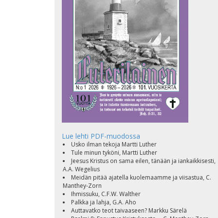
Lue lehti PDF-muodossa
Usko ilman tekoja Martti Luther
Tule minun tyköni, Martti Luther
Jeesus Kristus on sama eilen, tänään ja iankaikkisesti,
A.A. Wegelius
Meidän pitää ajatella kuolemaamme ja viisastua, C.
Manthey-Zorn
Ihmissuku, C.F.W. Walther
Palkka ja lahja, G.A. Aho
Auttavatko teot taivaaseen? Markku Särelä