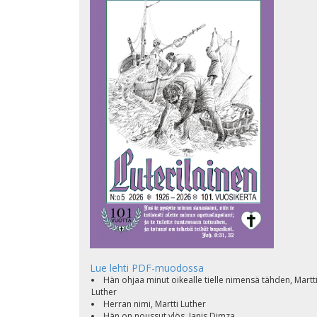
Lue lehti PDF-muodossa
Hän ohjaa minut oikealle tielle nimensä tähden, Martt
Luther
Herran nimi, Martti Luther
Hän on noussut ylös, Janis Dimza