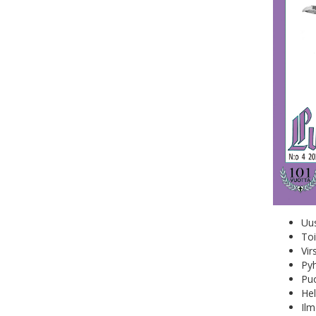
Uus
Toi
Vir
Py
Puo
Hel
Ilm