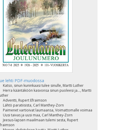
ue lehti PDF-muodossa
Katso, sinun kuninkaasi tulee sinulle, Martti Luther
Herra kääntäköön kasvonsa sinun puoleesi ja..., Martti
uther
Adventti, Rupert Efraimson
Lähtö paratiisista, Carl Manthey-Zorn
Paimenet vartioivat laumaansa, Voimattomalle voimaa
Uusi taivas ja uusi maa, Carl Manthey-Zorn
Jeesus-lapsen maailmaan tulemi sesta, Rupert
fraimson
Monen ahdistuksen kautta, Martti Luther