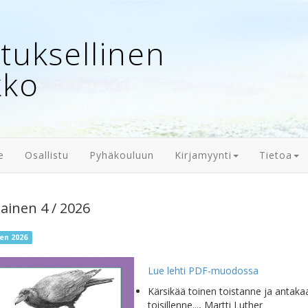
uksellinen
kko
e
Osallistu
Pyhäkouluun
Kirjamyynti
Tietoa
lainen 4 / 2026
nen 2026
Lue lehti PDF-muodossa
Kärsikää toinen toistanne ja antaka
toisillenne..., Martti Luther