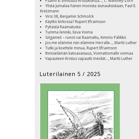
Psalmi 8: Ennustus Kristuksesta..., C. Manthey-Zorn
Ylistä Jumalaa hänen monista siunauksistaan, Paul E.
Kretzmann
Virsi 38, Benjamin Schmolck
Käytkö kirkossa? Rupert Efraimson
Pyhästä Raamatusta
Tumma leninki, Eeva Voima
Gilgameš – runot vai Raamattu, Kimmo Pälikkö
Jos me elämme niin elämme Herralle..., Martti Luther
Tutki ja koettele minua, Rupert Efraimson
Ihmiselämän katoavaisuus, Voimattomalle voimaa
Vapauteen Kristus vapautti meidät..., Martti Luther
Minä olen tie ja totuus ja elämä..., Martti Luther
Tehtäviä, ilmoituksia ja toimintatiedot
Luterilainen 5 / 2025
Kansi, Majakka, Kimmo Pälikkö
Luterilainen 2026