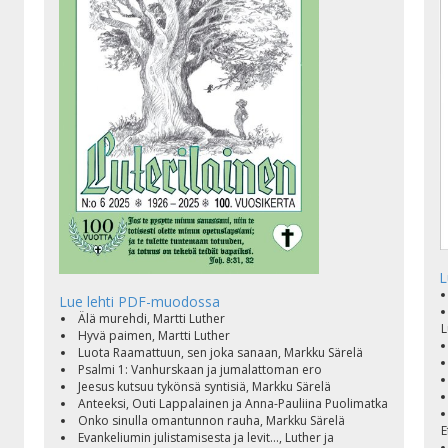
L
Lue lehti PDF-muodossa
Älä murehdi, Martti Luther
L
Hyvä paimen, Martti Luther
Luota Raamattuun, sen joka sanaan, Markku Särelä
Psalmi 1: Vanhurskaan ja jumalattoman ero
Jeesus kutsuu tykönsä syntisiä, Markku Särelä
Anteeksi, Outi Lappalainen ja Anna-Pauliina Puolimatka
Onko sinulla omantunnon rauha, Markku Särelä
E
Evankeliumin julistamisesta ja levit..., Luther ja