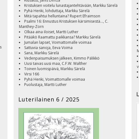
Kiusattu, Janis Dimza
Kristuksen voitelu lunastajantehtävään, Markku Särelä
Pyhä Henki, lohduttaja, Markku Särelä
Mitä tapahtui helluntaina? Rupert Efraimson
Psalmi 16: Ennustus Kristuksen kärsimisestä..., C.
Manthey-Zorn
Olkaa aina iloiset, Martti Luther
Pitääkö Raamattu paikkansa? Markku Särelä
Jumalan lapset, Voimattomalle voimaa
s
Sattuvia sanoja, Eeva Voima
M
Sana, Markku Särelä
Vedenpaisumuksen jälkeen, Kimmo Pälikkö
Uusi taivas uusi maa, C.F.W. Walther
v
Toinen luomispäivä, Markku Särelä
Virsi 166
Pyhä Henki, Voimattomalle voimaa
Puolustaja, Martti Luther
Helluntai, Rupert Efraimson
Ilmoitukset ja toimintatiedot
P
Luterilainen 6 / 2025
Kansi, Korpit ruokkivat Eliaa, Kimmo Pälikkö
L
Luterilainen 2026