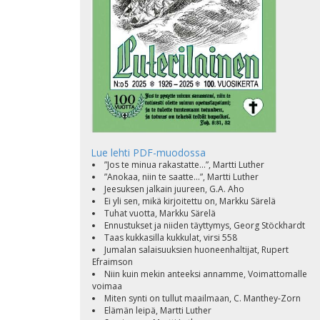
Lue lehti PDF-muodossa
”Jos te minua rakastatte...”, Martti Luther
”Anokaa, niin te saatte...”, Martti Luther
Jeesuksen jalkain juureen, G.A. Aho
Ei yli sen, mikä kirjoitettu on, Markku Särelä
Tuhat vuotta, Markku Särelä
Ennustukset ja niiden täyttymys, Georg Stöckhardt
Taas kukkasilla kukkulat, virsi 558
Jumalan salaisuuksien huoneenhaltijat, Rupert
Efraimson
Niin kuin mekin anteeksi annamme, Voimattomalle
voimaa
Miten synti on tullut maailmaan, C. Manthey-Zorn
Elämän leipä, Martti Luther