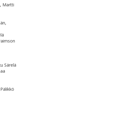
, Martti
ään,
lä
fraimson
u Särelä
maa
Pälikkö