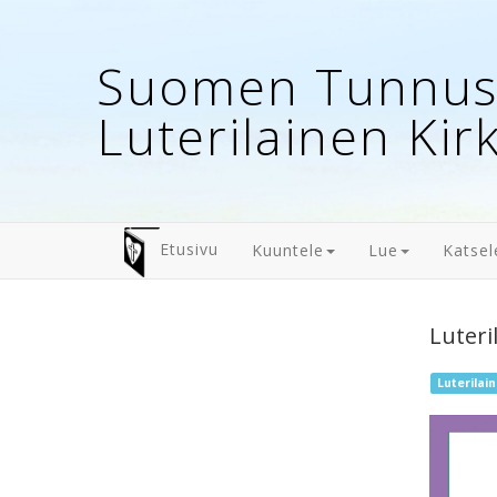
Suomen Tunnust
Luterilainen Kir
Etusivu
Kuuntele
Lue
Katsel
Luteri
Luterilai