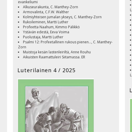
evankeliumi
Alkuseurakunta, C. Manthey-Zorn
L
Armovalinta, C.F.W. Walther
Kolmiyhteisen jumalan ykseys, C. Manthey-Zorn
Rukoileminen, Martti Luther
Profeetta Naahum, Kimmo Pälikkö
Ystävän edestä, Eeva Voima
Puolustaja, Martti Luther
Psalmi 12: Profeetallinen rukous pienen..., C. Manthey-
Zorn
Muistoja kesän lastenleiriltä, Anne Rouhu
Aikuisten Raamattuleiri Siitamassa, ER
Kristillisen elämän ihme, Voimattomalle voimaa
Ilmoituksia ja toimintatietoja
Luterilainen 4 / 2025
Kansi: Pesäpuu, Kimmo Pälikkö
L
Luterilainen 2025
v
J