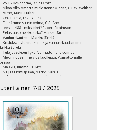
25.1.2026 saarna, Janis Dimza
Älkää olko omasta mielestänne viisaita, C.F.W. Walther
Armo, Martti Luther
Onkimassa, Eeva Voima
Elämämme suurin voima, G.A. Aho
Jeesus elää - miksi itket? Rupert Efraimson
Pelastaako heikko usko? Markku Särelä
Vanhurskautettu, Markku Särelä
Kristuksen ylösnousemus ja vanhurskauttaminen,
arkku Särelä
Tule Jeesuksen Tykö! Voimattomalle voimaa
Mekin nousemme ylös kuolleista, Voimattomalle
oimaa
Malakia, Kimmo Pälikkö
Neljäs luomispäivä, Markku Särelä
Tehtävä: Tunnistatko Jeesuksen käskyt?
Ilmoitukset ja toimintatiedot
Kansi, profeetta Elia, Elisa ja tuliset vaunut, Kimmo
Luterilainen 7-8 / 2025
älikkö
uterilainen 2026