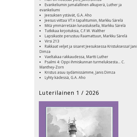
Evankeliumin jumalallinen alkuperä, Luther ja
evankeliumi
Jeesuksen ystävät, G.A. Aho
Jeesus viittaa VT:n tapahtumiin, Markku Särelä
Mitä ymmärretään lunastuksella, Markku Särelä
Tutkikaa kirjoituksia, C.F.W. Walther
Lapsikaste perustuu Raamattuun, Markku Särelä
Virsi 213
Rakkaat veljet ja sisaret Jeesuksessa Kristuksessa! Jani
Dimza
Vaeltakaa rakkaudessa, Martti Luther
Psalmi 4: Oppi ihmiskunnan turmeluksesta... C.
Manthey-Zorn
Kristus asuu sydämissämme, Janis Dimza
Lyhty kädessä, G.A. Aho
Maailmankaikkeuden ikä, Kimmo Pälikkö
Ilmoitukset ja toimintatiedot
Luterilainen 1 / 2026
Kansi, Kalasaalis, Kimmo Pälikkö
Luterilainen 2026