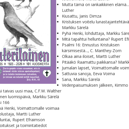
Mutta tämä on iankaikkinen elämä...
Luther
Kiusattu, Janis Dimza
Kristuksen voitelu lunastajantehtäv
Markku Särelä
Pyhä Henki, lohduttaja, Markku Säre
Mitä tapahtui helluntaina? Rupert E
Psalmi 16: Ennustus Kristuksen
kärsimisestä..., C. Manthey-Zorn
Olkaa aina iloiset, Martti Luther
Pitääkö Raamattu paikkansa? Markk
Jumalan lapset, Voimattomalle voi
Sattuvia sanoja, Eeva Voima
Sana, Markku Särelä
Vedenpaisumuksen jälkeen, Kimmo 
i taivas uusi maa, C.F.W. Walther
nen luomispäivä, Markku Särelä
si 166
hä Henki, Voimattomalle voimaa
lustaja, Martti Luther
luntai, Rupert Efraimson
oitukset ja toimintatiedot