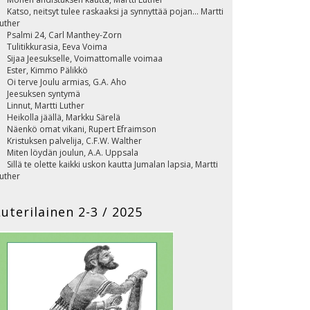
Katso, neitsyt tulee raskaaksi ja synnyttää pojan... Martti
uther
Psalmi 24, Carl Manthey-Zorn
Tulitikkurasia, Eeva Voima
Sijaa Jeesukselle, Voimattomalle voimaa
Ester, Kimmo Pälikkö
Oi terve Joulu armias, G.A. Aho
Jeesuksen syntymä
Linnut, Martti Luther
Heikolla jäällä, Markku Särelä
Näenkö omat vikani, Rupert Efraimson
Kristuksen palvelija, C.F.W. Walther
Miten löydän joulun, A.A. Uppsala
Sillä te olette kaikki uskon kautta Jumalan lapsia, Martti
uther
Herra, anna uskollisia paimenia seurakunnillesi! C.H.
on Bogatzky
Luterilainen 2-3 / 2025
Tehtäviä, ilmoituksia ja toimintatietoja
oulunumero
Luterilainen 2025