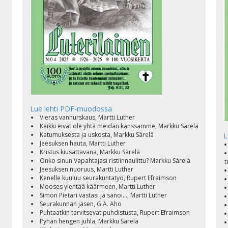
Lue lehti PDF-muodossa
Vieras vanhurskaus, Martti Luther
Kaikki eivät ole yhtä meidän kanssamme, Markku Särelä
Katumuksesta ja uskosta, Markku Särelä
L
Jeesuksen hauta, Martti Luther
Kristus kiusattavana, Markku Särelä
Onko sinun Vapahtajasi ristiinnaulittu? Markku Särelä
t
Jeesuksen nuoruus, Martti Luther
Kenelle kuuluu seurakuntatyö, Rupert Efraimson
Mooses ylentää käärmeen, Martti Luther
Simon Pietari vastasi ja sanoi..., Martti Luther
Seurakunnan jäsen, G.A. Aho
Puhtaatkin tarvitsevat puhdistusta, Rupert Efraimson
Pyhän hengen juhla, Markku Särelä