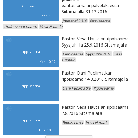
päätösjumalanpalveluksessa
Rippisaarna
Siitamajalla 31.12.2016
Hepr. 13:8
Joululeiri 2016
Rippisaarna
Uudenvuodenaatto
Vesa Hautala
Pastori Vesa Hautalan rippisaarna
Syysjuhlilla 25.9.2016 Siitamajalla
rippisaarna
Rippisaarna
Syysjuhla 2016
Vesa
Hautala
Kor. 10:17
Pastori Dani Puolimatkan
rippisaarna 14.8.2016 Siitamajalla
rippisaarna
Dani Puolimatka
Rippisaarna
Pastori Vesa Hautalan rippisaarna
7.8.2016 Siitamajalla
rippisaarna
Rippisaarna
Vesa Hautala
Luuk. 18:13