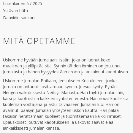
Luterilainen 6 / 2025
Ystävän hätä
Daavidin sankarit
MITÄ OPETAMME
Uskomme hyvään Jumalaan, Isään, joka on luonut koko
maailman ja ylläpitää sitä. Synnin tähden ihminen on joutunut
Jumalasta ja hänen hyvyydestään eroon ja ansainnut kadotuksen.
Uskomme Jumalan Poikaan, Jeesukseen Kristukseen, jonka
Jumala on antanut sovittamaan synnin. Jeesus syntyi Pyhän
Hengen vaikutuksesta Neitsyt Mariasta. Hän täytti Jumalan lain,
kärsi ja kuoli ristillä kaikkien syntisten edestä. Hän nousi kuolleista
kuoleman voittajana ja astui taivaaseen Jumalan luo. Hän on
avannut pääsyn Jumalan yhteyteen uskon kautta. Hän palaa
takaisin herättämään kuolleet ja tuomitsemaan kaikki ihmiset.
Epäuskoiset joutuvat kadotukseen ja uskovat saavat elää
iankaikkisesti Jumalan kanssa.