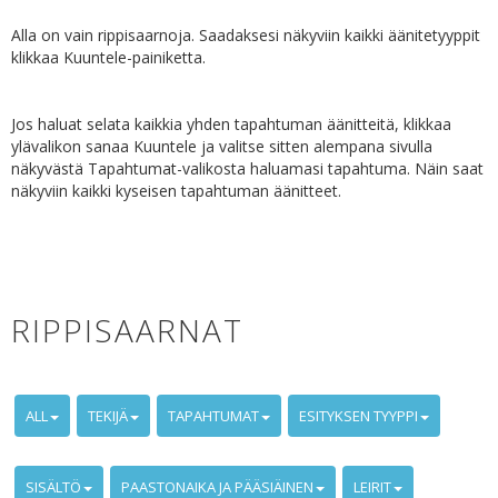
Alla on vain rippisaarnoja. Saadaksesi näkyviin kaikki äänitetyyppit
klikkaa Kuuntele-painiketta.
Jos haluat selata kaikkia yhden tapahtuman äänitteitä, klikkaa
ylävalikon sanaa Kuuntele ja valitse sitten alempana sivulla
näkyvästä Tapahtumat-valikosta haluamasi tapahtuma. Näin saat
näkyviin kaikki kyseisen tapahtuman äänitteet.
RIPPISAARNAT
ALL
TEKIJÄ
TAPAHTUMAT
ESITYKSEN TYYPPI
SISÄLTÖ
PAASTONAIKA JA PÄÄSIÄINEN
LEIRIT