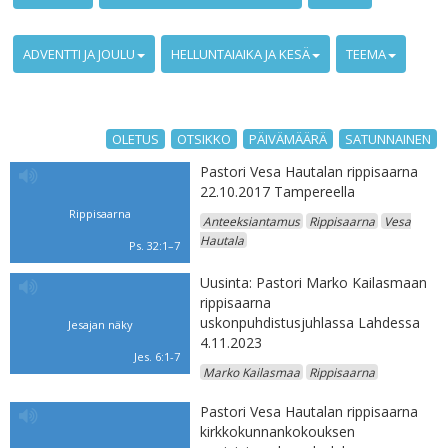
ADVENTTI JA JOULU
HELLUNTAIAIKA JA KESÄ
TEEMA
OLETUS
OTSIKKO
PÄIVÄMÄÄRÄ
SATUNNAINEN
Pastori Vesa Hautalan rippisaarna
22.10.2017 Tampereella
Rippisaarna
Anteeksiantamus
Rippisaarna
Vesa
Hautala
Ps. 32:1–7
Uusinta: Pastori Marko Kailasmaan
rippisaarna
uskonpuhdistusjuhlassa Lahdessa
Jesajan näky
4.11.2023
Jes. 6:1-7
Marko Kailasmaa
Rippisaarna
Pastori Vesa Hautalan rippisaarna
kirkkokunnankokouksen