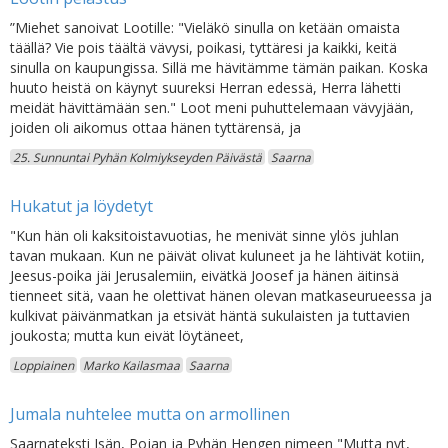
”Miehet sanoivat Lootille: "Vieläkö sinulla on ketään omaista
täällä? Vie pois täältä vävysi, poikasi, tyttäresi ja kaikki, keitä
sinulla on kaupungissa. Sillä me hävitämme tämän paikan. Koska
huuto heistä on käynyt suureksi Herran edessä, Herra lähetti
meidät hävittämään sen." Loot meni puhuttelemaan vävyjään,
joiden oli aikomus ottaa hänen tyttärensä, ja
25. Sunnuntai Pyhän Kolmiykseyden Päivästä
Saarna
Hukatut ja löydetyt
"Kun hän oli kaksitoistavuotias, he menivät sinne ylös juhlan
tavan mukaan. Kun ne päivät olivat kuluneet ja he lähtivät kotiin,
Jeesus-poika jäi Jerusalemiin, eivätkä Joosef ja hänen äitinsä
tienneet sitä, vaan he olettivat hänen olevan matkaseurueessa ja
kulkivat päivänmatkan ja etsivät häntä sukulaisten ja tuttavien
joukosta; mutta kun eivät löytäneet,
Loppiainen
Marko Kailasmaa
Saarna
Jumala nuhtelee mutta on armollinen
Saarnateksti Isän, Pojan ja Pyhän Hengen nimeen "Mutta nyt,