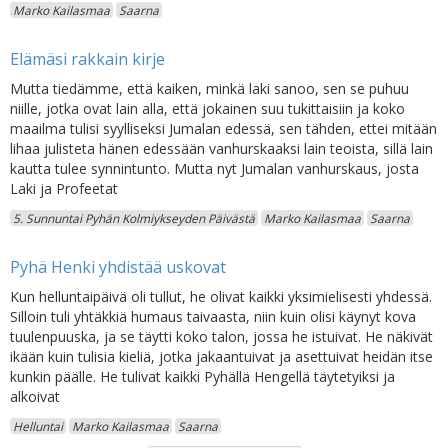
Marko Kailasmaa
Saarna
Elämäsi rakkain kirje
Mutta tiedämme, että kaiken, minkä laki sanoo, sen se puhuu
niille, jotka ovat lain alla, että jokainen suu tukittaisiin ja koko
maailma tulisi syylliseksi Jumalan edessä, sen tähden, ettei mitään
lihaa julisteta hänen edessään vanhurskaaksi lain teoista, sillä lain
kautta tulee synnintunto. Mutta nyt Jumalan vanhurskaus, josta
Laki ja Profeetat
5. Sunnuntai Pyhän Kolmiykseyden Päivästä
Marko Kailasmaa
Saarna
Pyhä Henki yhdistää uskovat
Kun helluntaipäivä oli tullut, he olivat kaikki yksimielisesti yhdessä.
Silloin tuli yhtäkkiä humaus taivaasta, niin kuin olisi käynyt kova
tuulenpuuska, ja se täytti koko talon, jossa he istuivat. He näkivät
ikään kuin tulisia kieliä, jotka jakaantuivat ja asettuivat heidän itse
kunkin päälle. He tulivat kaikki Pyhällä Hengellä täytetyiksi ja
alkoivat
Helluntai
Marko Kailasmaa
Saarna