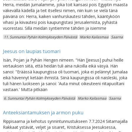
Herra, meidän Jumalamme, joka toit kansasi pois Egyptin maasta
väkevällä kädellä ja teit itsellesi nimen, niin kuin se vielä tänä
päivänä on: Herra, kaiken vanhurskautesi tähden, kääntyköön
vihasi ja kiivautesi pois kaupungistasi Jerusalemista, pyhästä
vuorestasi. Sillä meidän syntiemme tähden ja isiemme
11. Sunnuntai Pyhän Kolmiykseyden Päivästä
Marko Kailasmaa
Saarna
Jeesus on laupias tuomari
Isän, Pojan ja Pyhän Hengen nimeen. "Hän [Jeesus] puhui heille
vertauksen siitä, että heidän tuli aina rukoilla eikä väsyä. Hän
sanoi: "Eräässä kaupungissa oli tuomari, joka ei pelännyt Jumalaa
eikä hävennyt ketään ihmistä. Siinä kaupungissa oli naisleski, joka
tuli hänen luokseen ja sanoi: 'Auta minut oikeuteeni riitapuoltani
vastaan.' Mutta pitkään
6. Sunnuntai Pyhän Kolmiykseyden Päivästä
Marko Kailasmaa
Saarna
Anteeksiantamuksen ja armon puku
Rippisaarna ja kehotus synnintunnustukseen 7.7.2024 Siitamajalla
Rakkaat ystävät, veljet ja sisaret, Kristuksessa Jeesuksessa,