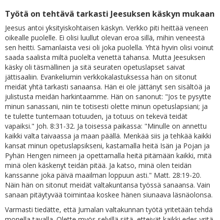
Työtä on tehtävä tarkasti Jeesuksen käskyn mukaan
Jeesus antoi yksityiskohtaisen käskyn. Verkko piti heittää veneen
oikealle puolelle. Ei olisi luullut olevan eroa sillä, mihin veneestä
sen heitti. Samanlaista vesi oli joka puolella. Yhtä hyvin olisi voinut
saada saalista miltä puolelta venettä tahansa. Mutta Jeesuksen
käsky oli täsmällinen ja sitä seuraten opetuslapset saivat
jättisaaliin. Evankeliumin verkkokalastuksessa hän on sitonut
meidät yhtä tarkasti sanaansa. Hän ei ole jättänyt sen sisältöä ja
julistusta meidän harkintaamme. Hän on sanonut: "Jos te pysytte
minun sanassani, niin te totisesti olette minun opetuslapsiani; ja
te tulette tuntemaan totuuden, ja totuus on tekevä teidät
vapaiksi." Joh. 8:31-32. Ja toisessa paikassa: "Minulle on annettu
kaikki valta taivaassa ja maan päällä. Menkää siis ja tehkää kaikki
kansat minun opetuslapsikseni, kastamalla heitä Isän ja Pojan ja
Pyhän Hengen nimeen ja opettamalla heitä pitämään kaikki, mitä
minä olen käskenyt teidän pitää. Ja katso, minä olen teidän
kanssanne joka päivä maailman loppuun asti." Matt. 28:19-20.
Näin hän on sitonut meidät valtakuntansa työssä sanaansa. Vain
sanaan pitäytyvää toimintaa koskee hänen siunaava läsnäolonsa.
Varmasti tiedätte, että Jumalan valtakunnan työtä yritetään tehdä
monella tavalla. Olette myös selvillä siitä, etteivät kaikki edes yritä