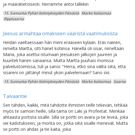
ja määrätietoisesti. Herramme antoi tällekin
15. Sunnuntai Pyhän Kolmiykseyden Päivästä
Marko Kailasmaa
Rippisaarna
Jeesus armahtaa omakseen vääristä vaatimuksista
Heidän vaeltaessaan hän meni erääseen kylään. Eräs nainen,
nimeltä Martta, otti hänet kotiinsa. Hänellä oli sisar, nimeltään
Maria, joka asettui istumaan Jeesuksen jalkojen juureen ja
kuunteli hänen sanaansa. Mutta Martta puuhasi monissa
palvelustoimissa, tuli ja sanoi: "Herra, etkö sinä välitä siitä, että
sisareni on jättänyt minut yksin palvelemaan? Sano siis
15. Sunnuntai Pyhän Kolmiykseyden Päivästä
Marko Kailasmaa
Saarna
Taivaantie
Sen tähden, kaikki, mitä tahdotte ihmisten teille tekevän, tehkää
myös te samoin heille, sillä tämä on Laki ja Profeetat. Menkää
ahtaasta portista sisälle. Sillä se portti on avara ja tie leveä, joka
vie kadotukseen, ja monta on, jotka siitä sisälle menevät. Mutta
se portti on ahdas ja tie kaita, joka