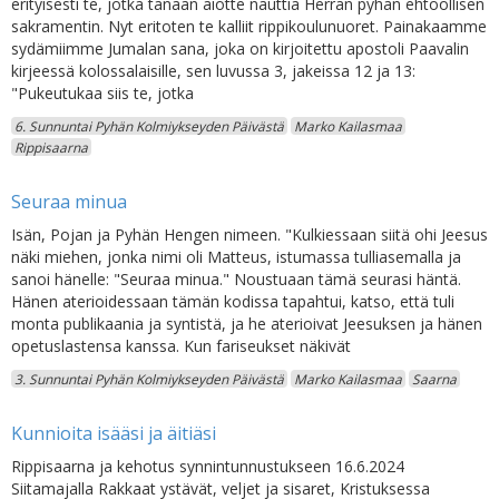
erityisesti te, jotka tänään aiotte nauttia Herran pyhän ehtoollisen
sakramentin. Nyt eritoten te kalliit rippikoulunuoret. Painakaamme
sydämiimme Jumalan sana, joka on kirjoitettu apostoli Paavalin
kirjeessä kolossalaisille, sen luvussa 3, jakeissa 12 ja 13:
"Pukeutukaa siis te, jotka
6. Sunnuntai Pyhän Kolmiykseyden Päivästä
Marko Kailasmaa
Rippisaarna
Seuraa minua
Isän, Pojan ja Pyhän Hengen nimeen. "Kulkiessaan siitä ohi Jeesus
näki miehen, jonka nimi oli Matteus, istumassa tulliasemalla ja
sanoi hänelle: "Seuraa minua." Noustuaan tämä seurasi häntä.
Hänen aterioidessaan tämän kodissa tapahtui, katso, että tuli
monta publikaania ja syntistä, ja he aterioivat Jeesuksen ja hänen
opetuslastensa kanssa. Kun fariseukset näkivät
3. Sunnuntai Pyhän Kolmiykseyden Päivästä
Marko Kailasmaa
Saarna
Kunnioita isääsi ja äitiäsi
Rippisaarna ja kehotus synnintunnustukseen 16.6.2024
Siitamajalla Rakkaat ystävät, veljet ja sisaret, Kristuksessa