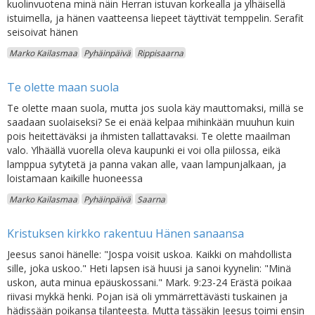
kuolinvuotena minä näin Herran istuvan korkealla ja ylhäisellä
istuimella, ja hänen vaatteensa liepeet täyttivät temppelin. Serafit
seisoivat hänen
Marko Kailasmaa
Pyhäinpäivä
Rippisaarna
Te olette maan suola
Te olette maan suola, mutta jos suola käy mauttomaksi, millä se
saadaan suolaiseksi? Se ei enää kelpaa mihinkään muuhun kuin
pois heitettäväksi ja ihmisten tallattavaksi. Te olette maailman
valo. Ylhäällä vuorella oleva kaupunki ei voi olla piilossa, eikä
lamppua sytytetä ja panna vakan alle, vaan lampunjalkaan, ja
loistamaan kaikille huoneessa
Marko Kailasmaa
Pyhäinpäivä
Saarna
Kristuksen kirkko rakentuu Hänen sanaansa
Jeesus sanoi hänelle: "Jospa voisit uskoa. Kaikki on mahdollista
sille, joka uskoo." Heti lapsen isä huusi ja sanoi kyynelin: "Minä
uskon, auta minua epäuskossani." Mark. 9:23-24 Erästä poikaa
riivasi mykkä henki. Pojan isä oli ymmärrettävästi tuskainen ja
hädissään poikansa tilanteesta. Mutta tässäkin Jeesus toimi ensin