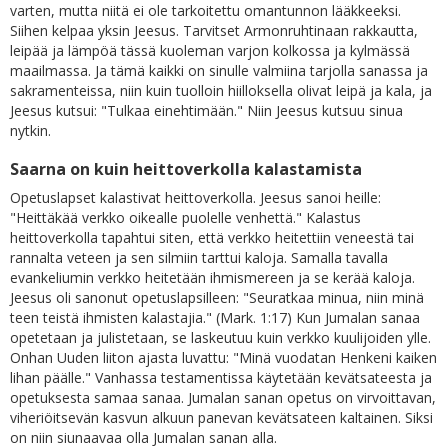
varten, mutta niitä ei ole tarkoitettu omantunnon lääkkeeksi.
Siihen kelpaa yksin Jeesus. Tarvitset Armonruhtinaan rakkautta,
leipää ja lämpöä tässä kuoleman varjon kolkossa ja kylmässä
maailmassa. Ja tämä kaikki on sinulle valmiina tarjolla sanassa ja
sakramenteissa, niin kuin tuolloin hiilloksella olivat leipä ja kala, ja
Jeesus kutsui: "Tulkaa einehtimään." Niin Jeesus kutsuu sinua
nytkin.
Saarna on kuin heittoverkolla kalastamista
Opetuslapset kalastivat heittoverkolla. Jeesus sanoi heille:
"Heittäkää verkko oikealle puolelle venhettä." Kalastus
heittoverkolla tapahtui siten, että verkko heitettiin veneestä tai
rannalta veteen ja sen silmiin tarttui kaloja. Samalla tavalla
evankeliumin verkko heitetään ihmismereen ja se kerää kaloja.
Jeesus oli sanonut opetuslapsilleen: "Seuratkaa minua, niin minä
teen teistä ihmisten kalastajia." (Mark. 1:17) Kun Jumalan sanaa
opetetaan ja julistetaan, se laskeutuu kuin verkko kuulijoiden ylle.
Onhan Uuden liiton ajasta luvattu: "Minä vuodatan Henkeni kaiken
lihan päälle." Vanhassa testamentissa käytetään kevätsateesta ja
opetuksesta samaa sanaa. Jumalan sanan opetus on virvoittavan,
viheriöitsevän kasvun alkuun panevan kevätsateen kaltainen. Siksi
on niin siunaavaa olla Jumalan sanan alla.