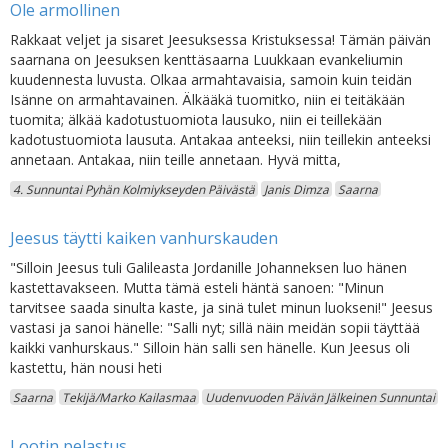
Ole armollinen
Rakkaat veljet ja sisaret Jeesuksessa Kristuksessa! Tämän päivän
saarnana on Jeesuksen kenttäsaarna Luukkaan evankeliumin
kuudennesta luvusta. Olkaa armahtavaisia, samoin kuin teidän
Isänne on armahtavainen. Älkääkä tuomitko, niin ei teitäkään
tuomita; älkää kadotustuomiota lausuko, niin ei teillekään
kadotustuomiota lausuta. Antakaa anteeksi, niin teillekin anteeksi
annetaan. Antakaa, niin teille annetaan. Hyvä mitta,
4. Sunnuntai Pyhän Kolmiykseyden Päivästä
Janis Dimza
Saarna
Jeesus täytti kaiken vanhurskauden
"Silloin Jeesus tuli Galileasta Jordanille Johanneksen luo hänen
kastettavakseen. Mutta tämä esteli häntä sanoen: "Minun
tarvitsee saada sinulta kaste, ja sinä tulet minun luokseni!" Jeesus
vastasi ja sanoi hänelle: "Salli nyt; sillä näin meidän sopii täyttää
kaikki vanhurskaus." Silloin hän salli sen hänelle. Kun Jeesus oli
kastettu, hän nousi heti
Saarna
Tekijä/Marko Kailasmaa
Uudenvuoden Päivän Jälkeinen Sunnuntai
Lootin pelastus