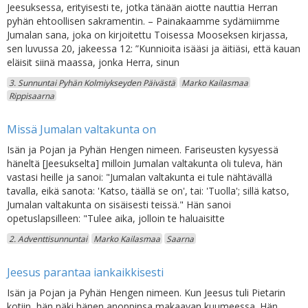
Jeesuksessa, erityisesti te, jotka tänään aiotte nauttia Herran
pyhän ehtoollisen sakramentin. – Painakaamme sydämiimme
Jumalan sana, joka on kirjoitettu Toisessa Mooseksen kirjassa,
sen luvussa 20, jakeessa 12: ”Kunnioita isääsi ja äitiäsi, että kauan
eläisit siinä maassa, jonka Herra, sinun
3. Sunnuntai Pyhän Kolmiykseyden Päivästä
Marko Kailasmaa
Rippisaarna
Missä Jumalan valtakunta on
Isän ja Pojan ja Pyhän Hengen nimeen. Fariseusten kysyessä
häneltä [Jeesukselta] milloin Jumalan valtakunta oli tuleva, hän
vastasi heille ja sanoi: "Jumalan valtakunta ei tule nähtävällä
tavalla, eikä sanota: 'Katso, täällä se on', tai: 'Tuolla'; sillä katso,
Jumalan valtakunta on sisäisesti teissä." Hän sanoi
opetuslapsilleen: "Tulee aika, jolloin te haluaisitte
2. Adventtisunnuntai
Marko Kailasmaa
Saarna
Jeesus parantaa iankaikkisesti
Isän ja Pojan ja Pyhän Hengen nimeen. Kun Jeesus tuli Pietarin
kotiin, hän näki hänen anoppinsa makaavan kuumeessa. Hän