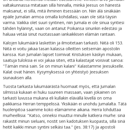
valtakunnassa mitataan sillä hinnalla, minkä Jeesus on hänestä
maksanut, ei sillä, mitä ihminen itsessään on. Niin älä sinäkään
epäile Jumalan armoa omalla kohdallasi, vaan ole siitä täysin
varma. Vaikka olet suuri syntinen, niin Jumala ei ole sinua syntiesi
tähden hylännyt, vaan on antanut Poikansa sinunkin edestäsi ja
haluaa vetää sinut nuotassaan iankaikkisen elämän rantaan.
Kalojen lukumäärä laskettiin ja ilmoitetaan tarkasti. Niitä oli 153.
Niitä ei voitu jakaa tasan kalassa olleitten seitsemän apostolin
kanssa. Kun Jumalan lapset toimivat Kristuksen käskyn mukaan,
saatuja tuloksia ei voi jakaa siten, että kalastajat voisivat sanoa:
"Tämän minä sain. Se on minun kalani" Kalastamme Jeesukselle.
Kalat ovat hänen. Kysymyksessä on yhteistyö Jeesuksen
siunauksen alla.
Tuosta tarkasta lukumäärästä huomaat myös, että Jumalan
silmissä kukaan ei huku suureen massaan, vaan jokainen on
tarkasti luvussa mukana eli kullakin elävällä kivellä on oma
paikkansa Herran temppelissä. Yksikään ei unohdu Jumalalta. Tätä
huolenpitoa saamme koko elämämme aikana. Herra lohduttaa
murheellisia: "Katso, onneksi muuttui minulle katkera murhe: sinä
rakastit minun sieluani, nostit sen kadotuksen kuopasta, sillä sinä
heitit kaikki minun syntini selkäsi taa." (Jes. 38:17) Ja apostoli