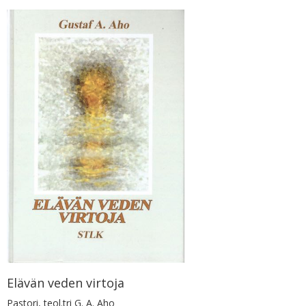
Elävän veden virtoja
Pastori, teol.tri G. A. Aho