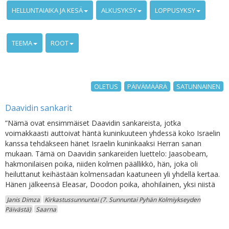
HELLUNTAIAIKA JA KESÄ
ALKUSYKSY
LOPPUSYKSY
TEEMA
ROOT
OLETUS
PÄIVÄMÄÄRÄ
SATUNNAINEN
Daavidin sankarit
”Nämä ovat ensimmäiset Daavidin sankareista, jotka
voimakkaasti auttoivat häntä kuninkuuteen yhdessä koko Israelin
kanssa tehdäkseen hänet Israelin kuninkaaksi Herran sanan
mukaan. Tämä on Daavidin sankareiden luettelo: Jaasobeam,
hakmonilaisen poika, niiden kolmen päällikkö, hän, joka oli
heiluttanut keihästään kolmensadan kaatuneen yli yhdellä kertaa.
Hänen jälkeensä Eleasar, Doodon poika, ahohilainen, yksi niistä
Janis Dimza
Kirkastussunnuntai (7. Sunnuntai Pyhän Kolmiykseyden
Päivästä)
Saarna