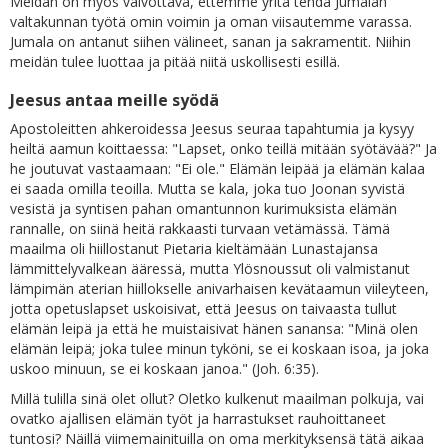
Meidän on myös valvottava, ettemme yritä tehdä Jumalan
valtakunnan työtä omin voimin ja oman viisautemme varassa.
Jumala on antanut siihen välineet, sanan ja sakramentit. Niihin
meidän tulee luottaa ja pitää niitä uskollisesti esillä.
Jeesus antaa meille syödä
Apostoleitten ahkeroidessa Jeesus seuraa tapahtumia ja kysyy
heiltä aamun koittaessa: "Lapset, onko teillä mitään syötävää?" Ja
he joutuvat vastaamaan: "Ei ole." Elämän leipää ja elämän kalaa
ei saada omilla teoilla. Mutta se kala, joka tuo Joonan syvistä
vesistä ja syntisen pahan omantunnon kurimuksista elämän
rannalle, on siinä heitä rakkaasti turvaan vetämässä. Tämä
maailma oli hiillostanut Pietaria kieltämään Lunastajansa
lämmittelyvalkean ääressä, mutta Ylösnoussut oli valmistanut
lämpimän aterian hiillokselle anivarhaisen kevätaamun viileyteen,
jotta opetuslapset uskoisivat, että Jeesus on taivaasta tullut
elämän leipä ja että he muistaisivat hänen sanansa: "Minä olen
elämän leipä; joka tulee minun tyköni, se ei koskaan isoa, ja joka
uskoo minuun, se ei koskaan janoa." (Joh. 6:35).
Millä tulilla sinä olet ollut? Oletko kulkenut maailman polkuja, vai
ovatko ajallisen elämän työt ja harrastukset rauhoittaneet
tuntosi? Näillä viimemainituilla on oma merkityksensä tätä aikaa