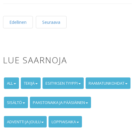
Edellinen
Seuraava
LUE SAARNOJA
ALL
TEKIJÄ
ESITYKSEN TYYPPI
RAAMATUNKOHDAT
SISÄLTÖ
PAASTONAIKA JA PÄÄSIÄINEN
ADVENTTI JA JOULU
LOPPIAISAIKA