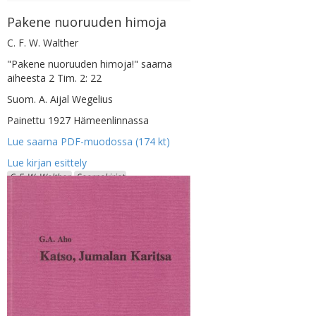
Pakene nuoruuden himoja
C. F. W. Walther
"Pakene nuoruuden himoja!" saarna
aiheesta 2 Tim. 2: 22
Suom. A. Aijal Wegelius
Painettu 1927 Hämeenlinnassa
Lue saarna PDF-muodossa (174 kt)
C. F. W. Walther
Saarnakirjat