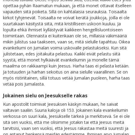
opettaa pyhän Raamatun mukaan, ja että monet ottavat itselleen
vapauden siitä poiketa. Sillä on kahtalaisia seurauksia. Toisaalta
kirkot tyhjenevät. Toisaalta ne voivat kerätä joukkoja, joilla ei ole
suurtakaan käsitystä siitä, mitä kristilliseen uskoon kuuluu. Ja
lopulta ehkä ihmiset kyllästyvät kaikkeen hengellisluontoiseen
toimintaan. Olennaista ei kuitenkaan ole se, millaisia väkimääriä
mikin julistus saa taakseen, vaan se, mitä sielulle tapahtuu. Oikea
evankeliumi on Jumalan voima uskovalle pelastukseksi. Kun sitä
julistetaan, edes joitakuita pelastuu. Kaikki eivät pelastu siitä
syystä, että monet hylkäävät evankeliumin ja monelle tämä
maailma on rakkaampi kuin Jeesus. Harha taas ei pelasta ketään.
Ja totuuden ja harhan sekoitus on aina sielulle vaarallinen. Se on
myös ristiriitainen, sillä totuus vetää Jumalan puoleen, harha taas
vetää pois Jumalasta.
Jokainen sielu on Jeesukselle rakas
Kun apostolit toimivat Jeesuksen käskyn mukaan, he saivat
valtavan saaliin. Suuria kaloja oli 153. Jokainen kala evankeliumin
verkossa on suuri kala, Jeesukselle tärkeä ja merkitsevä. Se ei ole
sitä sen vuoksi, että me olisimme jotakin tai että Jeesus meitä
tarvitsisi, vaan sen vuoksi, että Jeesus rakastaa meitä suuresti ja
on antanut henkensä meidän edestämme. Ihmisen arvo Jumalan