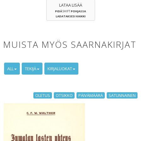
LATAA LISÄÄ
PIDÄ
SHIFT
POHJASSA
LADATAKSESI KAIKKI
MUISTA MYÖS SAARNAKIRJAT
ALL
TEKIJÄ
KIRJALUOKAT
OLETUS
OTSIKKO
PÄIVÄMÄÄRÄ
SATUNNAINEN