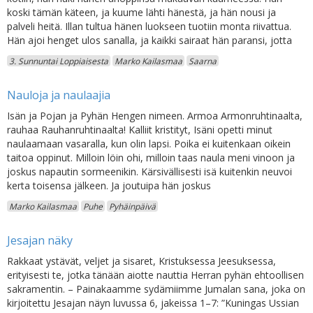
koski tämän käteen, ja kuume lähti hänestä, ja hän nousi ja
palveli heitä. Illan tultua hänen luokseen tuotiin monta riivattua.
Hän ajoi henget ulos sanalla, ja kaikki sairaat hän paransi, jotta
3. Sunnuntai Loppiaisesta
Marko Kailasmaa
Saarna
Nauloja ja naulaajia
Isän ja Pojan ja Pyhän Hengen nimeen. Armoa Armonruhtinaalta,
rauhaa Rauhanruhtinaalta! Kalliit kristityt, Isäni opetti minut
naulaamaan vasaralla, kun olin lapsi. Poika ei kuitenkaan oikein
taitoa oppinut. Milloin löin ohi, milloin taas naula meni vinoon ja
joskus napautin sormeenikin. Kärsivällisesti isä kuitenkin neuvoi
kerta toisensa jälkeen. Ja joutuipa hän joskus
Marko Kailasmaa
Puhe
Pyhäinpäivä
Jesajan näky
Rakkaat ystävät, veljet ja sisaret, Kristuksessa Jeesuksessa,
erityisesti te, jotka tänään aiotte nauttia Herran pyhän ehtoollisen
sakramentin. – Painakaamme sydämiimme Jumalan sana, joka on
kirjoitettu Jesajan näyn luvussa 6, jakeissa 1–7: ”Kuningas Ussian