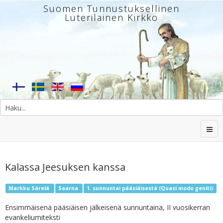
Suomen Tunnustuksellinen
Luterilainen Kirkko
Kalassa Jeesuksen kanssa
Markku Särelä
Saarna
1. sunnuntai pääsiäisestä (Quasi modo geniti)
Ensimmäisenä pääsiäisen jälkeisenä sunnuntaina, II vuosikerran
evankeliumiteksti