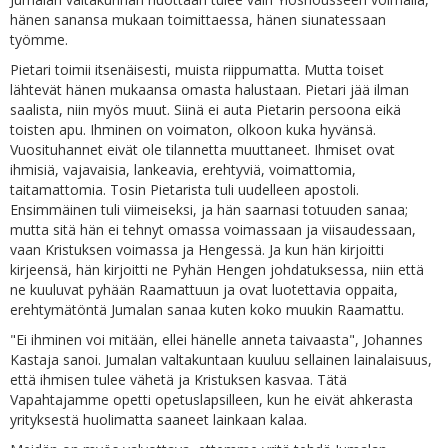
hänen sanansa mukaan toimittaessa, hänen siunatessaan
työmme.
Pietari toimii itsenäisesti, muista riippumatta. Mutta toiset
lähtevät hänen mukaansa omasta halustaan. Pietari jää ilman
saalista, niin myös muut. Siinä ei auta Pietarin persoona eikä
toisten apu. Ihminen on voimaton, olkoon kuka hyvänsä.
Vuosituhannet eivät ole tilannetta muuttaneet. Ihmiset ovat
ihmisiä, vajavaisia, lankeavia, erehtyviä, voimattomia,
taitamattomia. Tosin Pietarista tuli uudelleen apostoli.
Ensimmäinen tuli viimeiseksi, ja hän saarnasi totuuden sanaa;
mutta sitä hän ei tehnyt omassa voimassaan ja viisaudessaan,
vaan Kristuksen voimassa ja Hengessä. Ja kun hän kirjoitti
kirjeensä, hän kirjoitti ne Pyhän Hengen johdatuksessa, niin että
ne kuuluvat pyhään Raamattuun ja ovat luotettavia oppaita,
erehtymätöntä Jumalan sanaa kuten koko muukin Raamattu.
"Ei ihminen voi mitään, ellei hänelle anneta taivaasta", Johannes
Kastaja sanoi. Jumalan valtakuntaan kuuluu sellainen lainalaisuus,
että ihmisen tulee vähetä ja Kristuksen kasvaa. Tätä
Vapahtajamme opetti opetuslapsilleen, kun he eivät ahkerasta
yrityksestä huolimatta saaneet lainkaan kalaa.