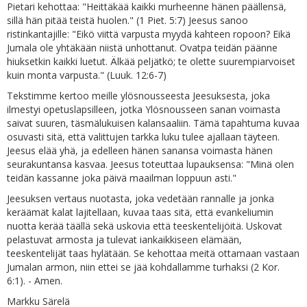
Pietari kehottaa: "Heittäkää kaikki murheenne hänen päällensä,
sillä hän pitää teistä huolen." (1 Piet. 5:7) Jeesus sanoo
ristinkantajille: "Eikö viittä varpusta myydä kahteen ropoon? Eikä
Jumala ole yhtäkään niistä unhottanut. Ovatpa teidän päänne
hiuksetkin kaikki luetut. Älkää peljätkö; te olette suurempiarvoiset
kuin monta varpusta." (Luuk. 12:6-7)
Tekstimme kertoo meille ylösnousseesta Jeesuksesta, joka
ilmestyi opetuslapsilleen, jotka Ylösnousseen sanan voimasta
saivat suuren, täsmälukuisen kalansaaliin. Tämä tapahtuma kuvaa
osuvasti sitä, että valittujen tarkka luku tulee ajallaan täyteen.
Jeesus elää yhä, ja edelleen hänen sanansa voimasta hänen
seurakuntansa kasvaa. Jeesus toteuttaa lupauksensa: "Minä olen
teidän kassanne joka päivä maailman loppuun asti."
Jeesuksen vertaus nuotasta, joka vedetään rannalle ja jonka
keräämät kalat lajitellaan, kuvaa taas sitä, että evankeliumin
nuotta kerää täällä sekä uskovia että teeskentelijöitä. Uskovat
pelastuvat armosta ja tulevat iankaikkiseen elämään,
teeskentelijät taas hylätään. Se kehottaa meitä ottamaan vastaan
Jumalan armon, niin ettei se jää kohdallamme turhaksi (2 Kor.
6:1). - Amen.
Markku Särelä