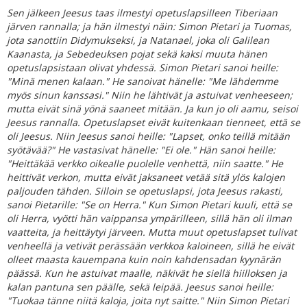
Sen jälkeen Jeesus taas ilmestyi opetuslapsilleen Tiberiaan
järven rannalla; ja hän ilmestyi näin: Simon Pietari ja Tuomas,
jota sanottiin Didymukseksi, ja Natanael, joka oli Galilean
Kaanasta, ja Sebedeuksen pojat sekä kaksi muuta hänen
opetuslapsistaan olivat yhdessä. Simon Pietari sanoi heille:
"Minä menen kalaan." He sanoivat hänelle: "Me lähdemme
myös sinun kanssasi." Niin he lähtivät ja astuivat venheeseen;
mutta eivät sinä yönä saaneet mitään. Ja kun jo oli aamu, seisoi
Jeesus rannalla. Opetuslapset eivät kuitenkaan tienneet, että se
oli Jeesus. Niin Jeesus sanoi heille: "Lapset, onko teillä mitään
syötävää?" He vastasivat hänelle: "Ei ole." Hän sanoi heille:
"Heittäkää verkko oikealle puolelle venhettä, niin saatte." He
heittivät verkon, mutta eivät jaksaneet vetää sitä ylös kalojen
paljouden tähden. Silloin se opetuslapsi, jota Jeesus rakasti,
sanoi Pietarille: "Se on Herra." Kun Simon Pietari kuuli, että se
oli Herra, vyötti hän vaippansa ympärilleen, sillä hän oli ilman
vaatteita, ja heittäytyi järveen. Mutta muut opetuslapset tulivat
venheellä ja vetivät perässään verkkoa kaloineen, sillä he eivät
olleet maasta kauempana kuin noin kahdensadan kyynärän
päässä. Kun he astuivat maalle, näkivät he siellä hiilloksen ja
kalan pantuna sen päälle, sekä leipää. Jeesus sanoi heille:
"Tuokaa tänne niitä kaloja, joita nyt saitte." Niin Simon Pietari