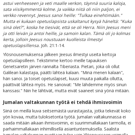
astui venheeseen ja veti maalle verkon, täynnä suuria kaloja,
sata viisikymmentä kolme. Ja vaikka niitä oli niin paljon, ei
verkko revennyt. Jeesus sanoi heille: "Tulkaa einehtimään."
Mutta ei kukaan opetuslapsista uskaltanut kysyä häneltä: "Kuka
sinä olet?", koska he tiesivät, että se oli Herra. Niin Jeesus meni
ja otti leivän ja antoi heille, ja samoin kalan. Tämä oli jo kolmas
kerta, jolloin Jeesus noustuaan kuolleista ilmestyi
opetuslapsillensa.
Joh. 21:1-14.
Ylösnousemuksensa jälkeen Jeesus ilmestyi useita kertoja
opetuslapsilleen. Tekstimme kertoo meille tapauksen
Genetsaretin järven rannalta Tiberiasta. Pietari, joka oli ollut
Galilean kalastajia, päätti lähteä kalaan. "Minä menen kalaan",
hän sanoi. Ja toiset opetuslapset, kuusi muuta paikalla ollutta,
päättivät lähteä myös. He sanoivat: "Me lähdemme myös sinun
kanssasi." Niin he lähtivät, mutta eivät saaneet sinä yönä mitään.
Jumalan valtakunnan työtä ei tehdä ihmisvoimin
Siinä on meillä kuva seitsemästä uurastajasta, jotka tekevät koko
yön kovaa, mutta tuloksetonta työtä. Jumalan valtakunnassa ei
saada mitään aikaan ihmisvoimin, ei suurimmallakaan tarmolla, ei
parhaimmallakaan inhimillisellä asiantuntemuksella. Saalista
Jumalan valtakunnan nuottaan tulee vain Ylösnousseen voimalla,