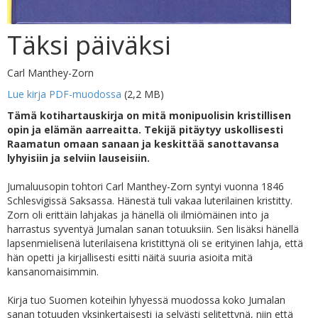
Täksi päiväksi
Carl Manthey-Zorn
Lue kirja PDF-muodossa
(2,2 MB)
Tämä kotihartauskirja on mitä monipuolisin kristillisen
opin ja elämän aarreaitta. Tekijä pitäytyy uskollisesti
Raamatun omaan sanaan ja keskittää sanottavansa
lyhyisiin ja selviin lauseisiin.
Jumaluusopin tohtori Carl Manthey-Zorn syntyi vuonna 1846
Schlesvigissä Saksassa. Hänestä tuli vakaa luterilainen kristitty.
Zorn oli erittäin lahjakas ja hänellä oli ilmiömäinen into ja
harrastus syventyä Jumalan sanan totuuksiin. Sen lisäksi hänellä
lapsenmielisenä luterilaisena kristittynä oli se erityinen lahja, että
hän opetti ja kirjallisesti esitti näitä suuria asioita mitä
kansanomaisimmin.
Kirja tuo Suomen koteihin lyhyessä muodossa koko Jumalan
sanan totuuden yksinkertaisesti ja selvästi selitettynä, niin että