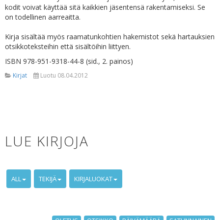
kodit voivat käyttää sitä kaikkien jäsentensä rakentamiseksi. Se
on todellinen aarreaitta.
Kirja sisältää myös raamatunkohtien hakemistot sekä hartauksien
otsikkoteksteihin että sisältöihin liittyen.
ISBN 978-951-9318-44-8 (sid., 2. painos)
Kirjat
Luotu 08.04.2012
LUE KIRJOJA
ALL
TEKIJÄ
KIRJALUOKAT