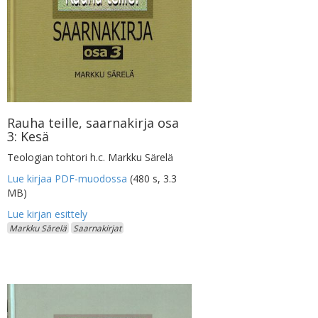
Rauha teille, saarnakirja osa
3: Kesä
Teologian tohtori h.c. Markku Särelä
Lue kirjaa PDF-muodossa
(480 s, 3.3
MB)
Markku Särelä
Saarnakirjat