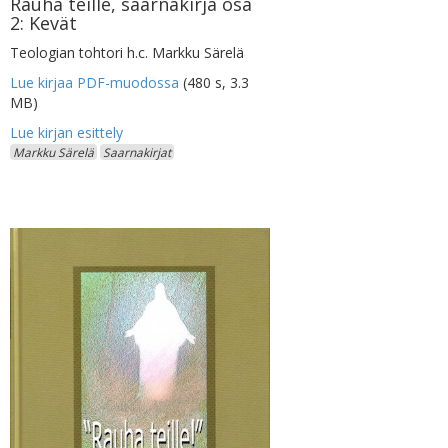
Rauha teille, saarnakirja osa
2: Kevät
Teologian tohtori h.c. Markku Särelä
Lue kirjaa PDF-muodossa
(480 s, 3.3
MB)
Markku Särelä
Saarnakirjat