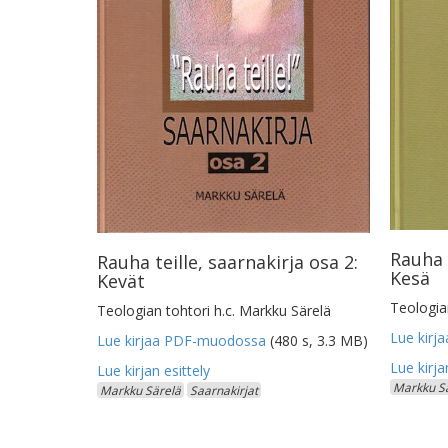
Rauha t
Rauha teille, saarnakirja osa 2:
Kesä
Kevät
Teologian
Teologian tohtori h.c. Markku Särelä
Lue kir
Lue kirjaa PDF-muodossa
(480 s, 3.3 MB)
Markku S
Markku Särelä
Saarnakirjat