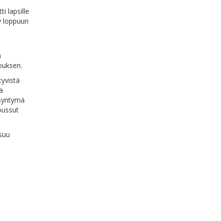
i lapsille
y loppuun
a
ouksen.
tyvistä
ä
 syntymä
oussut
tsuu