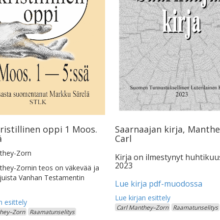
Saarnaajan kirja, Manth
ristillinen oppi 1 Moos.
Carl
ä
they-Zorn
Kirja on ilmestynyt huhtiku
2023
they-Zornin teos on väkevää ja
juista Vanhan Testamentin
Lue kirja pdf-muodossa
Carl Manthey–Zorn
Raamatunselitys
they–Zorn
Raamatunselitys