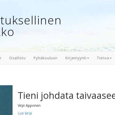
uksellinen
kko
e
Osallistu
Pyhäkouluun
Kirjamyynti
Tietoa
Tieni johdata taivaase
Virpi Apponen
Lue kirja