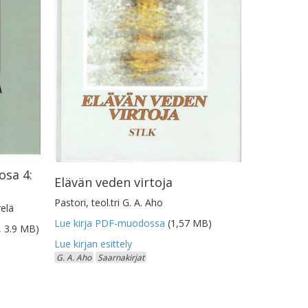
osa 4:
Elävän veden virtoja
Pastori, teol.tri G. A. Aho
relä
Lue kirja PDF-muodossa
(1,57 MB)
, 3.9 MB)
G. A. Aho
Saarnakirjat