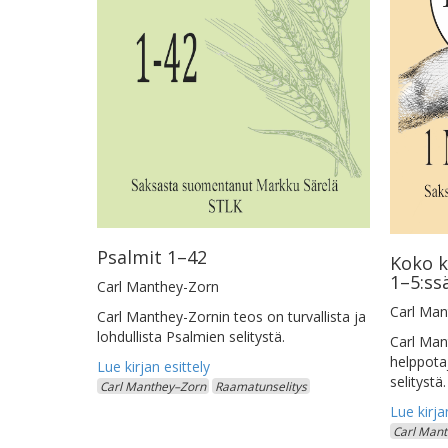
Psalmit 1–42
Koko k
1–5:ss
Carl Manthey-Zorn
Carl Man
Carl Manthey-Zornin teos on turvallista ja
lohdullista Psalmien selitystä.
Carl Man
helppota
selitystä.
Carl Manthey–Zorn
Raamatunselitys
Carl Man