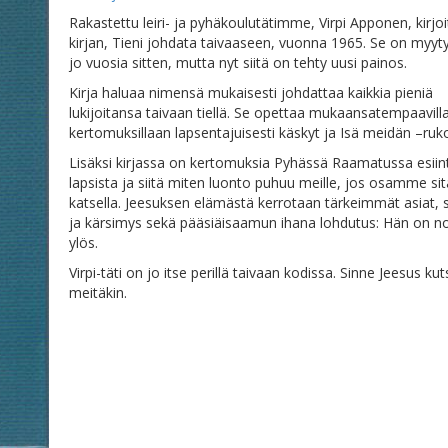
Rakastettu leiri- ja pyhäkoulutätimme, Virpi Apponen, kirjoitt
kirjan, Tieni johdata taivaaseen, vuonna 1965. Se on myyt
jo vuosia sitten, mutta nyt siitä on tehty uusi painos.
Kirja haluaa nimensä mukaisesti johdattaa kaikkia pieniä
lukijoitansa taivaan tiellä. Se opettaa mukaansatempaavill
kertomuksillaan lapsentajuisesti käskyt ja Isä meidän –ruk
Lisäksi kirjassa on kertomuksia Pyhässä Raamatussa esiin
lapsista ja siitä miten luonto puhuu meille, jos osamme sit
katsella. Jeesuksen elämästä kerrotaan tärkeimmät asiat,
ja kärsimys sekä pääsiäisaamun ihana lohdutus: Hän on n
ylös.
Virpi-täti on jo itse perillä taivaan kodissa. Sinne Jeesus ku
meitäkin.