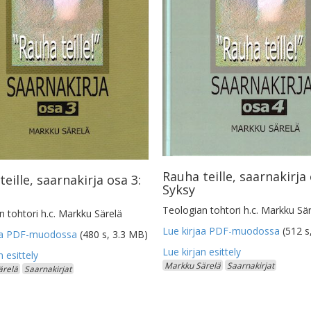
Rauha teille, saarnakirja 
eille, saarnakirja osa 3:
Syksy
Teologian tohtori h.c. Markku Sä
 tohtori h.c. Markku Särelä
Lue kirjaa PDF-muodossa
(512 s
jaa PDF-muodossa
(480 s, 3.3 MB)
Markku Särelä
Saarnakirjat
ärelä
Saarnakirjat