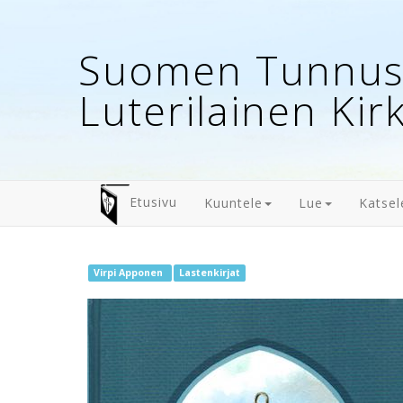
Suomen Tunnust
Luterilainen Kir
Etusivu
Kuuntele
Lue
Katsel
Virpi Apponen
Lastenkirjat