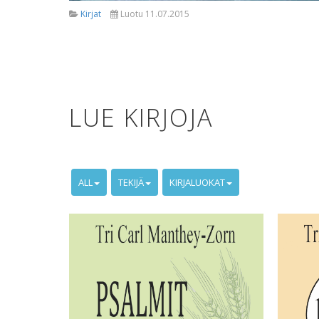
Kirjat
Luotu 11.07.2015
LUE KIRJOJA
ALL
TEKIJÄ
KIRJALUOKAT