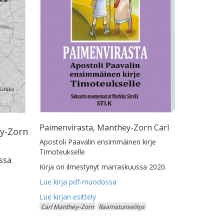
Paimenvirasta, Manthey-Zorn Carl
ey-Zorn
Apostoli Paavalin ensimmäinen kirje
Timoteukselle
ussa
Kirja on ilmestynyt marraskuussa 2020.
Lue kirja pdf-muodossa
Carl Manthey–Zorn
Raamatunselitys