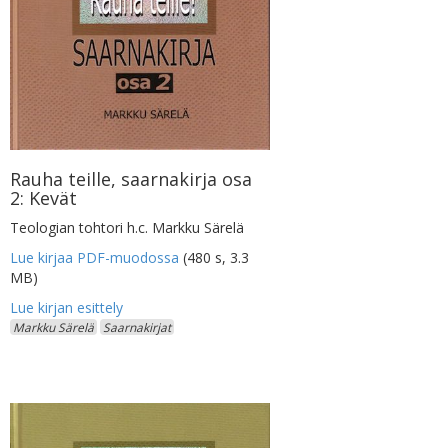
Rauha teille, saarnakirja osa
2: Kevät
Teologian tohtori h.c. Markku Särelä
Lue kirjaa PDF-muodossa
(480 s, 3.3
MB)
Markku Särelä
Saarnakirjat