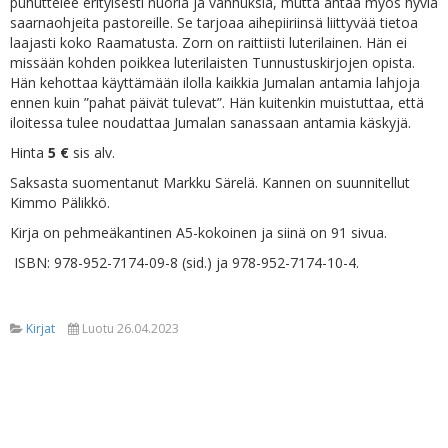
puhuttelee erityisesti nuoria ja vanhuksia, mutta antaa myös hyviä
saarnaohjeita pastoreille. Se tarjoaa aihepiiriinsä liittyvää tietoa
laajasti koko Raamatusta. Zorn on raittiisti luterilainen. Hän ei
missään kohden poikkea luterilaisten Tunnustuskirjojen opista.
Hän kehottaa käyttämään ilolla kaikkia Jumalan antamia lahjoja
ennen kuin ”pahat päivät tulevat”. Hän kuitenkin muistuttaa, että
iloitessa tulee noudattaa Jumalan sanassaan antamia käskyjä.
Hinta
5 €
sis alv.
Saksasta suomentanut Markku Särelä. Kannen on suunnitellut
Kimmo Pälikkö.
Kirja on pehmeäkantinen A5-kokoinen ja siinä on 91 sivua.
ISBN: 978-952-7174-09-8 (sid.) ja 978-952-7174-10-4.
Kirjat
Luotu 26.04.2023