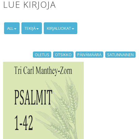
LUE KIRJOJA
ALL
TEKIJÄ
KIRJALUOKAT
OLETUS
OTSIKKO
PÄIVÄMÄÄRÄ
SATUNNAINEN