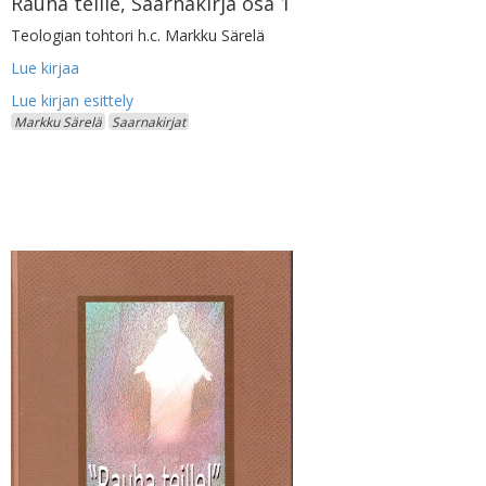
Rauha teille, Saarnakirja osa 1
Teologian tohtori h.c. Markku Särelä
Lue kirjaa
Markku Särelä
Saarnakirjat