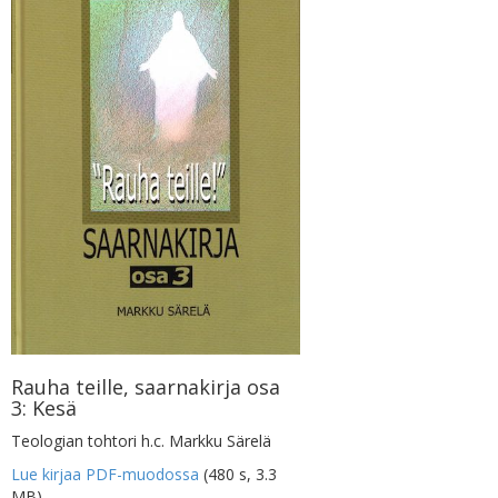
Rauha teille, saarnakirja osa
3: Kesä
Teologian tohtori h.c. Markku Särelä
Lue kirjaa PDF-muodossa
(480 s, 3.3
MB)