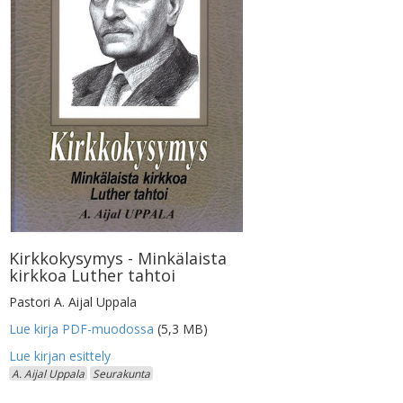
Kirkkokysymys - Minkälaista
kirkkoa Luther tahtoi
Pastori A. Aijal Uppala
Lue kirja PDF-muodossa
(5,3 MB)
A. Aijal Uppala
Seurakunta