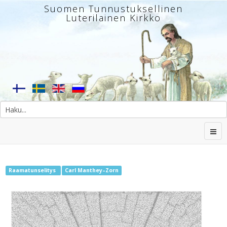
Suomen Tunnustuksellinen
Luterilainen Kirkko
Raamatunselitys
Carl Manthey–Zorn