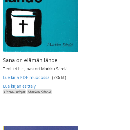
Sana on elämän lähde
Teol. tri h.c., pastori Markku Särelä
Lue kirja PDF-muodossa
(786 kt)
Hartauskirjat
Markku Särelä