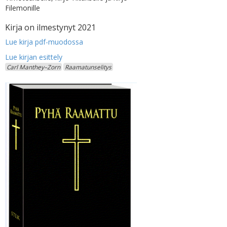
Filemonille
Kirja on ilmestynyt 2021
Lue kirja pdf-muodossa
Carl Manthey–Zorn
Raamatunselitys