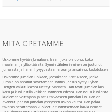
MITÄ OPETAMME
Uskomme hyvään Jumalaan, Isään, joka on luonut koko
maailman ja ylläpitää sitä. Synnin tähden ihminen on joutunut
Jumalasta ja hänen hyvyydestään eroon ja ansainnut kadotuksen.
Uskomme Jumalan Poikaan, Jeesukseen Kristukseen, jonka
Jumala on antanut sovittamaan synnin. Jeesus syntyi Pyhän
Hengen vaikutuksesta Neitsyt Mariasta. Hän täytti Jumalan lain,
kärsi ja kuoli ristillä kaikkien syntisten edestä. Hän nousi kuolleista
kuoleman voittajana ja astui taivaaseen Jumalan luo. Hän on
avannut pääsyn Jumalan yhteyteen uskon kautta. Hän palaa
takaisin herättämään kuolleet ja tuomitsemaan kaikki ihmiset.
Epäuskoiset joutuvat kadotukseen ja uskovat saavat elää