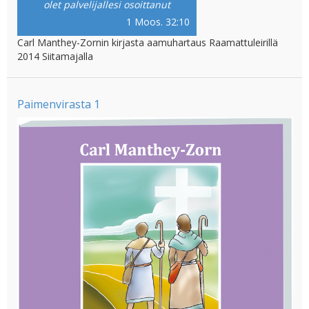
olet palvelijallesi osoittanut
1 Moos. 32:10
Carl Manthey-Zornin kirjasta aamuhartaus Raamattuleirillä
2014 Siitamajalla
Paimenvirasta 1