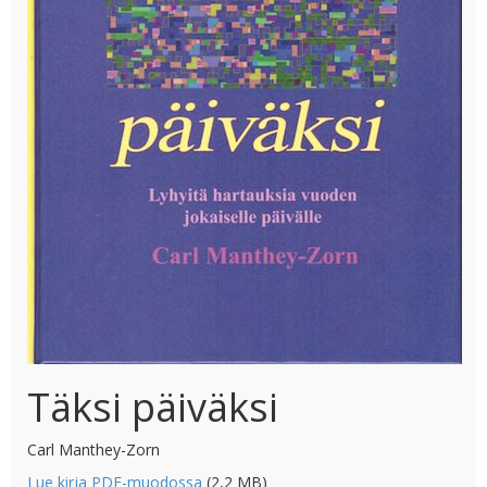
Täksi päiväksi
Carl Manthey-Zorn
Lue kirja PDF-muodossa
(2,2 MB)