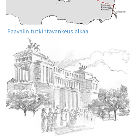
Paavalin tutkintavankeus alkaa