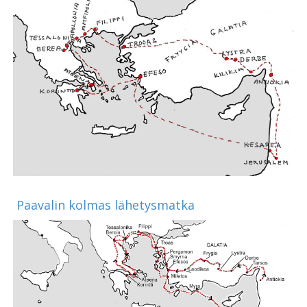
Paavalin kolmas lähetysmatka