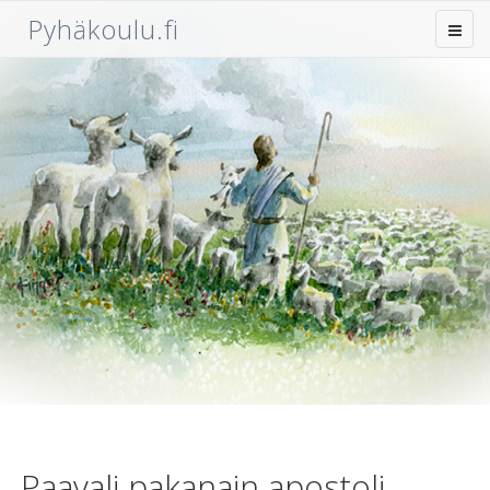
Pyhäkoulu.fi
Paavali pakanain apostoli