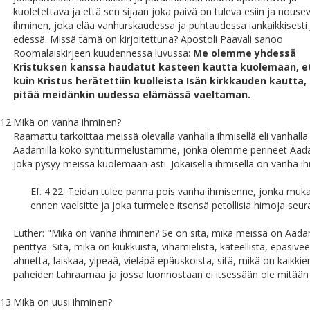
kuoletettava ja että sen sijaan joka päivä on tuleva esiin ja nouse
ihminen, joka elää vanhurskaudessa ja puhtaudessa iankaikkisesti
edessä. Missä tämä on kirjoitettuna? Apostoli Paavali sanoo
Roomalaiskirjeen kuudennessa luvussa:
Me olemme yhdessä
Kristuksen kanssa haudatut kasteen kautta kuolemaan, et
kuin Kristus herätettiin kuolleista Isän kirkkauden kautta
pitää meidänkin uudessa elämässä vaeltaman.
12.
Mikä on vanha ihminen?
Raamattu tarkoittaa meissä olevalla vanhalla ihmisellä eli vanhalla
Aadamilla koko syntiturmelustamme, jonka olemme perineet Aada
joka pysyy meissä kuolemaan asti. Jokaisella ihmisellä on vanha i
Ef. 4:22: Teidän tulee panna pois vanha ihmisenne, jonka muk
ennen vaelsitte ja joka turmelee itsensä petollisia himoja seur
Luther: "Mikä on vanha ihminen? Se on sitä, mikä meissä on Aada
perittyä. Sitä, mikä on kiukkuista, vihamielistä, kateellista, epäsiveel
ahnetta, laiskaa, ylpeää, vieläpä epäuskoista, sitä, mikä on kaikkie
paheiden tahraamaa ja jossa luonnostaan ei itsessään ole mitään
13.
Mikä on uusi ihminen?