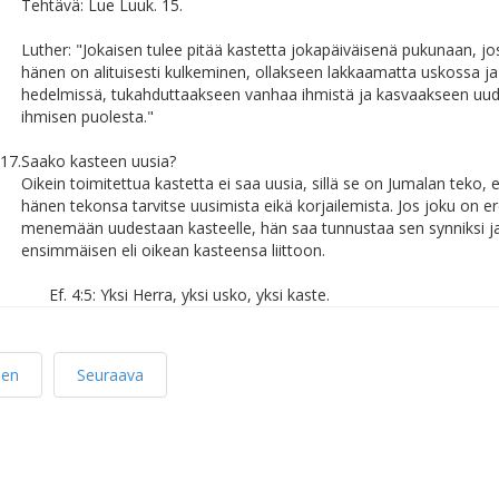
Tehtävä: Lue Luuk. 15.
Luther: "Jokaisen tulee pitää kastetta jokapäiväisenä pukunaan, jo
hänen on alituisesti kulkeminen, ollakseen lakkaamatta uskossa j
hedelmissä, tukahduttaakseen vanhaa ihmistä ja kasvaakseen uu
ihmisen puolesta."
17.
Saako kasteen uusia?
Oikein toimitettua kastetta ei saa uusia, sillä se on Jumalan teko, 
hänen tekonsa tarvitse uusimista eikä korjailemista. Jos joku on e
menemään uudestaan kasteelle, hän saa tunnustaa sen synniksi ja
ensimmäisen eli oikean kasteensa liittoon.
Ef. 4:5: Yksi Herra, yksi usko, yksi kaste.
nen
Seuraava