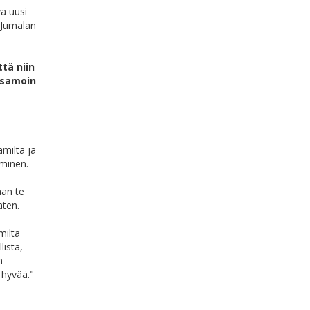
va uusi
 Jumalan
tä niin
, samoin
milta ja
hminen.
aan te
aten.
milta
listä,
n
 hyvää."