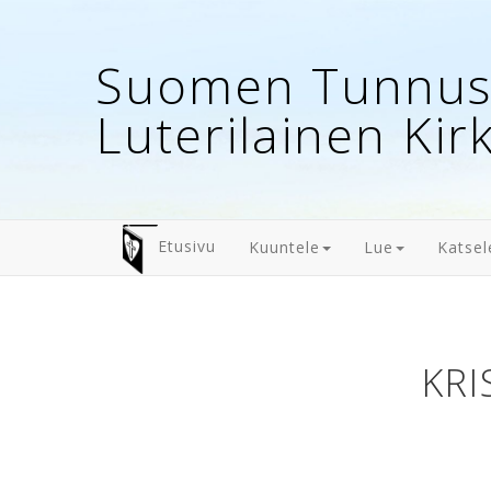
Suomen Tunnust
Luterilainen Kir
Etusivu
Kuuntele
Lue
Katsel
KRI