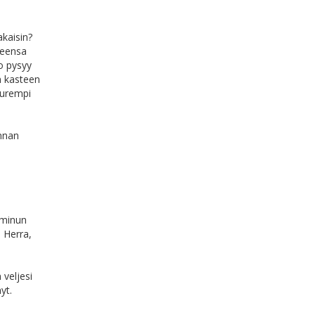
akaisin?
teensa
o pysyy
n kasteen
uurempi
annan
a minun
o Herra,
 veljesi
yt.