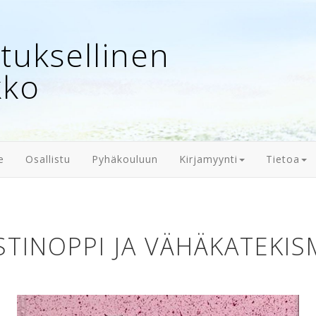
uksellinen
kko
e
Osallistu
Pyhäkouluun
Kirjamyynti
Tietoa
STINOPPI JA VÄHÄKATEKI