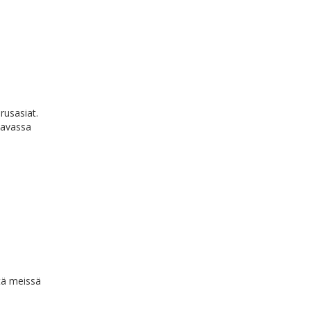
rusasiat.
ttavassa
ttä meissä