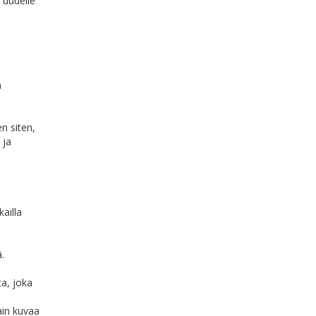
 uudelle
a
n siten,
 ja
ailla
.
ta, joka
ain kuvaa