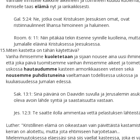
Vanhalle ihmiselle kaikkine aikeineen ja toimineen kuuluu kuolema,
ihmiselle taas
elämä
nyt ja iankaikkisesti.
Gal. 5:24: Ne, jotka ovat Kristuksen Jeesuksen omat, ovat
ristiinnaulinneet lihansa himoineen ja haluineen.
Room. 6: 11: Niin pitäkää tekin itsenne synnille kuolleina, mutt
Jumalalle elävinä Kristuksessa Jeesuksessa.
15.
Miten kastetta on tähän käytettävä?
Vanha ihmisemme
kuoletetaan
ja sijaan nousee aina uusi ihmine
että joka päivä tuomitsemme vanhan ihmisemme aikeet ja toimet
uskossa
hautaudumme
kasteen armorikkaaseen veteen sekä
nousemme puhdistuneina
vaeltamaan todellisessa uskossa ja
kuuliaisuudessa Jumalan edessä.
Sak. 13:1: Sinä päivänä on Daavidin suvulla ja Jerusalemin asukk
oleva avoin lähde syntiä ja saastaisuutta vastaan.
Jes. 12:3: Te saatte ilolla ammentaa vettä pelastuksen lähteistä
Luther: "Kristillinen elämä on oikeastaan vain päivittäistä kastamis
kerran on aloitettu, mutta jota ehtimiseen harjoitetaan...
Mielenmuutoksessa eläessäsi sinä siis vaellat kasteessa, joka ei v