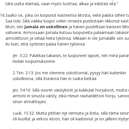
tätä uutta elämää, vaan myös tuottaa, alkaa ja edistää sitä."
16.
Saako se, joka on luopunut kasteensa liitosta, vielä palata siihen t
Saa toki. Sillä vaikka luopio onkin omasta puolestaan rikkonut kas
liiton, niin
Jumala on uskollinen
ja hänen puoleltaan kasteen liitt
vahvana. Armossaan Jumala kutsuu luopuneita palaamaan takaisi
armoliittoon ja vetää heitä tykönsä. Mikään ei ole Jumalalle sen s
ilo kuin, että syntinen palaa hänen tykönsä.
Jer. 3:22: Palatkaa takaisin, te luopuneet lapset, niin minä par
teidän luopumuksenne.
2 Tim. 2:13: Jos me olemme uskottomat, pysyy hän kuitenkin
uskollisena, sillä itseänsä hän ei saata kieltää.
Jes. 54:10: Sillä vuoret väistykööt ja kukkulat horjukoot, mutt
armoni ei sinusta väisty, eikä minun rauhanliittoni horju, sano
sinun armahtajasi.
Luuk. 15:32: Mutta pitihän nyt riemuita ja iloita, sillä tämä sinun
oli kuollut ja virkosi eloon, hän oli kadonnut ja on jälleen löytyn