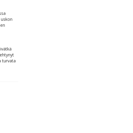
ssa
a uskon
den
eivätkä
rehtynyt
 turvata