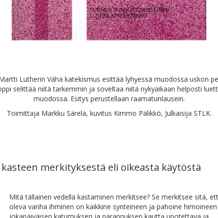
Martti Lutherin Vähä katekismus esittää lyhyessä muodossa uskon pe
oppi selittää niitä tarkemmin ja soveltaa niitä nykyaikaan helposti lue
muodossa. Esitys perustellaan raamatunlausein.
Toimittaja Markku Särelä, kuvitus Kimmo Pälikkö, Julkaisija STLK.
kasteen merkityksestä eli oikeasta käytöstä
Mitä tällainen vedellä kastaminen merkitsee? Se merkitsee sitä, e
oleva vanha ihminen on kaikkine synteineen ja pahoine himoineen
jokapäiväisen katumuksen ja parannuksen kautta upotettava ja