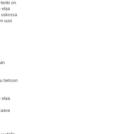
 Henki on
 elää
a uskossa
on uusi
lan
uu tietoon
 elää.
taava