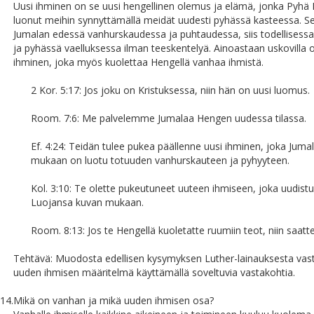
Uusi ihminen on se uusi hengellinen olemus ja elämä, jonka Pyhä
luonut meihin synnyttämällä meidät uudesti pyhässä kasteessa. Se
Jumalan edessä vanhurskaudessa ja puhtaudessa, siis todellisess
ja pyhässä vaelluksessa ilman teeskentelyä. Ainoastaan uskovilla 
ihminen, joka myös kuolettaa Hengellä vanhaa ihmistä.
2 Kor. 5:17: Jos joku on Kristuksessa, niin hän on uusi luomus.
Room. 7:6: Me palvelemme Jumalaa Hengen uudessa tilassa.
Ef. 4:24: Teidän tulee pukea päällenne uusi ihminen, joka Juma
mukaan on luotu totuuden vanhurskauteen ja pyhyyteen.
Kol. 3:10: Te olette pukeutuneet uuteen ihmiseen, joka uudist
Luojansa kuvan mukaan.
Room. 8:13: Jos te Hengellä kuoletatte ruumiin teot, niin saatte
Tehtävä: Muodosta edellisen kysymyksen Luther-lainauksesta vas
uuden ihmisen määritelmä käyttämällä soveltuvia vastakohtia.
14.
Mikä on vanhan ja mikä uuden ihmisen osa?