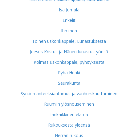
Isä Jumala
Enkelit
Ihminen
Toinen uskonkappale, Lunastuksesta
Jeesus Kristus ja Hänen lunastustyönsä
Kolmas uskonkappale, pyhityksestä
Pyhä Henki
Seurakunta
Syntien anteeksiantamus ja vanhurskauttaminen
Ruumiin ylösnouseminen
Iankaikkinen elämä
Rukouksesta yleensä
Herran rukous