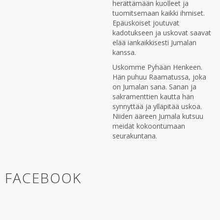
herättämään kuolleet ja
tuomitsemaan kaikki ihmiset.
Epäuskoiset joutuvat
kadotukseen ja uskovat saavat
elää iankaikkisesti Jumalan
kanssa.
Uskomme Pyhään Henkeen.
Hän puhuu Raamatussa, joka
on Jumalan sana. Sanan ja
sakramenttien kautta hän
synnyttää ja ylläpitää uskoa.
Niiden ääreen Jumala kutsuu
meidät kokoontumaan
seurakuntana.
FACEBOOK