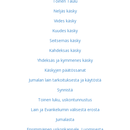
Toinen Taulu
Neljäs käsky
Viides käsky
Kuudes käsky
Seitsemäs käsky
Kahdeksas käsky
Yhdeksäs ja kymmenes käsky
Käskyjen päätössanat
Jumalan lain tarkoituksesta ja käytöstä
Synnistä
Toinen luku, uskontunnustus
Lain ja Evankeliumin välisestä erosta
Jumalasta
Ensimmäinen uskonkappale, Luomisesta