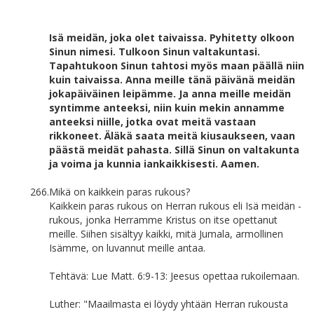
Isä meidän, joka olet taivaissa. Pyhitetty olkoon
Sinun nimesi. Tulkoon Sinun valtakuntasi.
Tapahtukoon Sinun tahtosi myös maan päällä niin
kuin taivaissa. Anna meille tänä päivänä meidän
jokapäiväinen leipämme. Ja anna meille meidän
syntimme anteeksi, niin kuin mekin annamme
anteeksi niille, jotka ovat meitä vastaan
rikkoneet. Äläkä saata meitä kiusaukseen, vaan
päästä meidät pahasta. Sillä Sinun on valtakunta
ja voima ja kunnia iankaikkisesti. Aamen.
266.
Mikä on kaikkein paras rukous?
Kaikkein paras rukous on Herran rukous eli Isä meidän -
rukous, jonka Herramme Kristus on itse opettanut
meille. Siihen sisältyy kaikki, mitä Jumala, armollinen
Isämme, on luvannut meille antaa.
Tehtävä: Lue Matt. 6:9-13: Jeesus opettaa rukoilemaan.
Luther: "Maailmasta ei löydy yhtään Herran rukousta