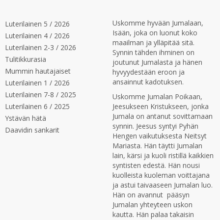
Uskomme hyvään Jumalaan,
Luterilainen 5 / 2026
Isään, joka on luonut koko
Luterilainen 4 / 2026
maailman ja ylläpitää sitä.
Luterilainen 2-3 / 2026
Synnin tähden ihminen on
Tulitikkurasia
joutunut Jumalasta ja hänen
Mummin hautajaiset
hyvyydestään eroon ja
ansainnut kadotuksen.
Luterilainen 1 / 2026
Luterilainen 7-8 / 2025
Uskomme Jumalan Poikaan,
Luterilainen 6 / 2025
Jeesukseen Kristukseen, jonka
Jumala on antanut sovittamaan
Ystävän hätä
synnin. Jeesus syntyi Pyhän
Daavidin sankarit
Hengen vaikutuksesta Neitsyt
Mariasta. Hän täytti Jumalan
lain, kärsi ja kuoli ristillä kaikkien
syntisten edestä. Hän nousi
kuolleista kuoleman voittajana
ja astui taivaaseen Jumalan luo.
Hän on avannut pääsyn
Jumalan yhteyteen uskon
kautta. Hän palaa takaisin