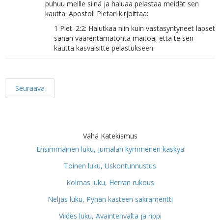
puhuu meille siinä ja haluaa pelastaa meidät sen
kautta. Apostoli Pietari kirjoittaa:
1 Piet. 2:2: Halutkaa niin kuin vastasyntyneet lapset
sanan väärentämätöntä maitoa, että te sen
kautta kasvaisitte pelastukseen.
Seuraava
Vähä Katekismus
Ensimmäinen luku, Jumalan kymmenen käskyä
Toinen luku, Uskontunnustus
Kolmas luku, Herran rukous
Neljäs luku, Pyhän kasteen sakramentti
Viides luku, Avaintenvalta ja rippi