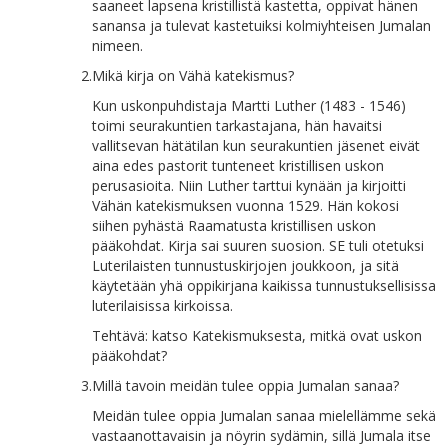
saaneet lapsena kristillistä kastetta, oppivat hänen
sanansa ja tulevat kastetuiksi kolmiyhteisen Jumalan
nimeen.
2.
Mikä kirja on Vähä katekismus?
Kun uskonpuhdistaja Martti Luther (1483 - 1546)
toimi seurakuntien tarkastajana, hän havaitsi
vallitsevan hätätilan kun seurakuntien jäsenet eivät
aina edes pastorit tunteneet kristillisen uskon
perusasioita. Niin Luther tarttui kynään ja kirjoitti
Vähän katekismuksen vuonna 1529. Hän kokosi
siihen pyhästä Raamatusta kristillisen uskon
pääkohdat. Kirja sai suuren suosion. SE tuli otetuksi
Luterilaisten tunnustuskirjojen joukkoon, ja sitä
käytetään yhä oppikirjana kaikissa tunnustuksellisissa
luterilaisissa kirkoissa.
Tehtävä: katso Katekismuksesta, mitkä ovat uskon
pääkohdat?
3.
Millä tavoin meidän tulee oppia Jumalan sanaa?
Meidän tulee oppia Jumalan sanaa mielellämme sekä
vastaanottavaisin ja nöyrin sydämin, sillä Jumala itse