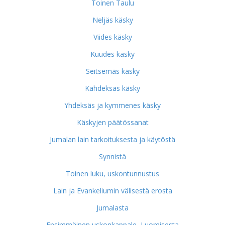
Toinen Taulu
Neljäs käsky
Viides käsky
Kuudes käsky
Seitsemäs käsky
Kahdeksas käsky
Yhdeksäs ja kymmenes käsky
Käskyjen päätössanat
Jumalan lain tarkoituksesta ja käytöstä
Synnistä
Toinen luku, uskontunnustus
Lain ja Evankeliumin välisestä erosta
Jumalasta
Ensimmäinen uskonkappale, Luomisesta