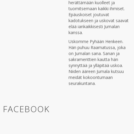
herättämään kuolleet ja
tuomitsemaan kaikki ihmiset.
Epäuskoiset joutuvat
kadotukseen ja uskovat saavat
elää iankaikkisesti Jumalan
kanssa.
Uskomme Pyhään Henkeen.
Hän puhuu Raamatussa, joka
on Jumalan sana. Sanan ja
sakramenttien kautta hän
synnyttää ja ylläpitää uskoa.
Niiden ääreen Jumala kutsuu
meidät kokoontumaan
seurakuntana.
FACEBOOK