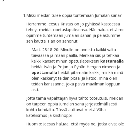
1.
Miksi meidän tulee oppia tuntemaan Jumalan sana?
Herramme Jeesus Kristus on jo pyhässä kasteessa
tehnyt meidät opetuslapsiksensa. Hän halua, että me
opimme tuntemaan Jumalan sanan ja pelastumme
sen kautta. Hän on sanonut:
Matt. 28:18-20: Minulle on annettu kaikki valta
taivaassa ja maan päällä. Menkää siis ja tehkää
kaikki kansat minun opetuslapsikseni
kastamalla
heidät Isän ja Pojan ja Pyhän Hengen nimeen ja
opettamalla
heidät pitämään kaikki, minkä minä
olen käskenyt teidän pitää. Ja katso, minä olen
teidän kanssanne, joka päivä maailman loppuun
asti.
Jotta tämä vapahtajan hyvä tahto toteutuisi, meidän
on tarpeen oppia Jumalan sana järjestelmällisesti
kohta kohdalta. Tässä auttavat meitä Vähä
katekismus ja kristinoppi.
Huomio: Jeesus haluaa, että myös ne, jotka eivät ole