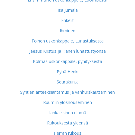
Isä Jumala
Enkelit
Ihminen
Toinen uskonkappale, Lunastuksesta
Jeesus Kristus ja Hänen lunastustyönsä
Kolmas uskonkappale, pyhityksestä
Pyhä Henki
Seurakunta
Syntien anteeksiantamus ja vanhurskauttaminen
Ruumiin ylösnouseminen
Iankaikkinen elämä
Rukouksesta yleensä
Herran rukous