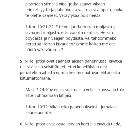
pitämään silmällä niitä, jotka saavat aikaan
erimielisyyttä ja pahennusta vastoin sitä oppia, jonka
te olette saaneet. Vetäytykää pois heistä.
1 Kor. 10:21-22: Ette voi juoda Herran maljasta ja
riivaajien maljasta, ette voi olla osalliset Herran
pöydästä ja riivaajien pöydästä. Vai tahdommeko
herättää Herran kiivauden? Emme kaiketi me ole
häntä väkevämmät?
5.
Niille, jotka ovat saaneet aikaan pahennusta, eivätkä
ole sitä vielä selvittäneet, ettei kenelläkään olisi
perusteltua aihetta epäillä heidän nauttivan ehtoollista
katumattomana.
Matt. 5:24: Käy ensin sopimassa veljesi kanssa ja tule
sitten uhraamaan lahjasi.
1 Kor. 10:32: Älkää olko pahennukseksi... Jumalan
seurakunnalle.
6.
Niille, jotka eivät osaa itseään koetella eivätkä tiedä,