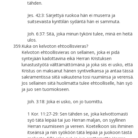
tähden.
Jes. 42:3: Särjettyä ruokoa hän ei muserra ja
suitsevaista kynttilän sydäntä hän ei sammuta.
Joh. 6:37: Sitä, joka minun tyköni tulee, minä en heitä
ulos.
359.
Kuka on kelvoton ehtoollisvieras?
Kelvoton ehtoollisvieras on sellainen, joka ei pidä
syntejään kadottavina eikä Herran Kristuksen
lunastustyötä välttämättömänä ja joka siis ei usko, että
Kristus on maksanut hänen syntivelkansa ja antaa tässä
sakramentissa siitä vakuutena tosi ruumiinsa ja verensä.
Jos sellainen siitä huolimatta tulee ehtoolliselle, hän syö
ja juo sen tuomiokseen.
Joh. 3:18: Joka ei usko, on jo tuomittu.
1 Kor. 11:27-29: Sen tähden se, joka kelvottomasti
syö tätä leipää tai juo Herran maljan, on syyllinen
Herran ruumiiseen ja vereen. Koetelkoon siis ihminen
itseänsä ja niin syököön tätä leipää ja juokoon tästä