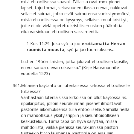
mitä ehtoollisessa saavat. Tällaisia ovat mm. pienet
lapset, tajuttomat, sekavuuden tilassa olevat, nukkuvat,
sellaiset sairaat, jotka eivät sairautensa vuoksi ymmärrä,
mistä ehtoollisessa on kysymys, sellaiset muut kristityt,
joille ei ole vielä opetettu kristillisen uskon pääkohtia
eikä varsinkaan ehtoollisen sakramenttia.
1 Kor. 11:29: Joka syö ja juo
erottamatta Herran
ruumista muusta
, syö ja juo tuomioksensa.
Luther: "Böömiläisten, jotka jakavat ehtoollisen lapsille,
en voi sanoa olevan oikeassa." (Kirje Hausmannille
vuodelta 1523)
361.
Millainen käytäntö on luterilaisessa kirkossa ehtoolliselle
tultaessa?
Vanhastaan luterilaisissa kirkoissa on ollut käytössä ns.
rippikirjoitus, jolloin seurakunnan jäsenet ilmoittavat
pastorille aikomuksensa tulla ehtoolliselle. Samalla heillä
on mahdollisuus yksityisrippiin ja sielunhoidolliseen
keskusteluun. Tämä tapa on hyvä säilyttää, missä
mahdollista, vaikka pienissä seurakunnissa pastori
tunteekin hyvin laumansa. Pastorilla on aina niin