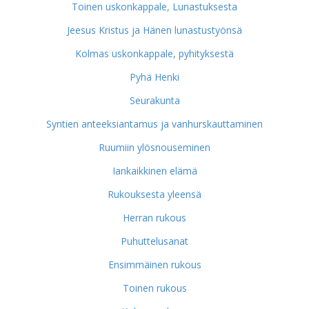
Toinen uskonkappale, Lunastuksesta
Jeesus Kristus ja Hänen lunastustyönsä
Kolmas uskonkappale, pyhityksestä
Pyhä Henki
Seurakunta
Syntien anteeksiantamus ja vanhurskauttaminen
Ruumiin ylösnouseminen
Iankaikkinen elämä
Rukouksesta yleensä
Herran rukous
Puhuttelusanat
Ensimmäinen rukous
Toinen rukous