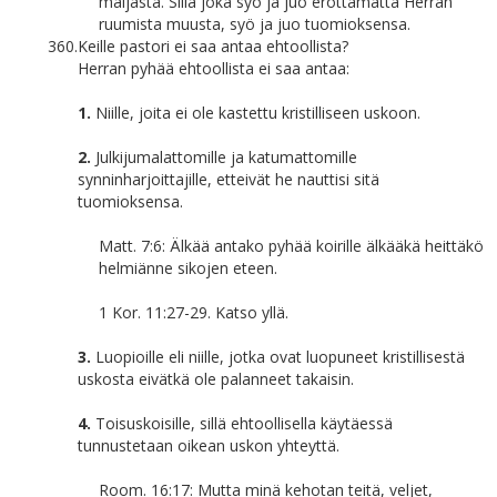
maljasta. Sillä joka syö ja juo erottamatta Herran
ruumista muusta, syö ja juo tuomioksensa.
360.
Keille pastori ei saa antaa ehtoollista?
Herran pyhää ehtoollista ei saa antaa:
1.
Niille, joita ei ole kastettu kristilliseen uskoon.
2.
Julkijumalattomille ja katumattomille
synninharjoittajille, etteivät he nauttisi sitä
tuomioksensa.
Matt. 7:6: Älkää antako pyhää koirille älkääkä heittäkö
helmiänne sikojen eteen.
1 Kor. 11:27-29. Katso yllä.
3.
Luopioille eli niille, jotka ovat luopuneet kristillisestä
uskosta eivätkä ole palanneet takaisin.
4.
Toisuskoisille, sillä ehtoollisella käytäessä
tunnustetaan oikean uskon yhteyttä.
Room. 16:17: Mutta minä kehotan teitä, veljet,