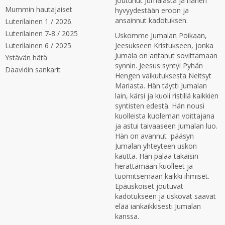
joutunut Jumalasta ja hänen
Mummin hautajaiset
hyvyydestään eroon ja
ansainnut kadotuksen.
Luterilainen 1 / 2026
Luterilainen 7-8 / 2025
Uskomme Jumalan Poikaan,
Luterilainen 6 / 2025
Jeesukseen Kristukseen, jonka
Jumala on antanut sovittamaan
Ystävän hätä
synnin. Jeesus syntyi Pyhän
Daavidin sankarit
Hengen vaikutuksesta Neitsyt
Mariasta. Hän täytti Jumalan
lain, kärsi ja kuoli ristillä kaikkien
syntisten edestä. Hän nousi
kuolleista kuoleman voittajana
ja astui taivaaseen Jumalan luo.
Hän on avannut pääsyn
Jumalan yhteyteen uskon
kautta. Hän palaa takaisin
herättämään kuolleet ja
tuomitsemaan kaikki ihmiset.
Epäuskoiset joutuvat
kadotukseen ja uskovat saavat
elää iankaikkisesti Jumalan
kanssa.