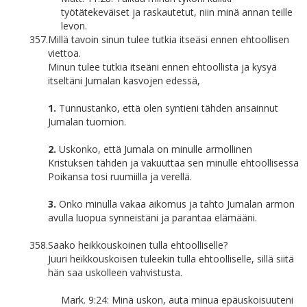
työtätekeväiset ja raskautetut, niin minä annan teille
levon.
357.
Millä tavoin sinun tulee tutkia itseäsi ennen ehtoollisen
viettoa.
Minun tulee tutkia itseäni ennen ehtoollista ja kysyä
itseltäni Jumalan kasvojen edessä,
1.
Tunnustanko, että olen syntieni tähden ansainnut
Jumalan tuomion.
2.
Uskonko, että Jumala on minulle armollinen
Kristuksen tähden ja vakuuttaa sen minulle ehtoollisessa
Poikansa tosi ruumiilla ja verellä.
3.
Onko minulla vakaa aikomus ja tahto Jumalan armon
avulla luopua synneistäni ja parantaa elämääni.
358.
Saako heikkouskoinen tulla ehtoolliselle?
Juuri heikkouskoisen tuleekin tulla ehtoolliselle, sillä siitä
hän saa uskolleen vahvistusta.
Mark. 9:24: Minä uskon, auta minua epäuskoisuuteni