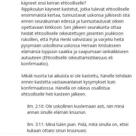
käyneet ensi kerran ehtoolliselle?
Rippikoulun käyneet kastetut, jotka tulevat ehtoolliselle
ensimmäistä kertaa, tunnustavat uskonsa julkisesti sitä
ennen seurakunnan edessä ja tunnustautuvat oikein
opettavaan kirkkoon. Sen jälkeen seurakunta ottaa
heidät ehtoolliselle oikeutettujen jäsenten joukkoon
rukoillen, että Pyhä Henki vahvistaisi ja varjelisi heitä
pysymään uskollisina uskossa Herraan Kristukseen
elämänsä loppuun saakka ja saapumaan iankaikkiseen
autuuteen (Ehtoolliselle oikeuttamistilaisuus eli
konfirmaatio).
Mikäli nuorta tai aikuista ei ole kastettu, hänelle tehdään
ennen kastetta vastaavanlaiset kysymykset kuin
konfirmaatiossa. Hänellä on oikeus osallistua
ehtoolliselle heti kasteen jälkeen.
Ilm. 2:10: Ole uskollinen kuolemaan asti, niin minä
annan sinulle elämän kruunun.
Ilm. 3:11: Minä tulen pian. Pidä, mitä sinulla on, ettei
kukaan ottaisi sinun kruunuasi.