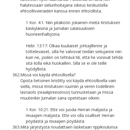
halutessaan sielunhoitajana oikeus keskustella
ehtoollisvieraiden kanssa ennen ehtoollista.
1 Kor. 4:1: Niin pitäköön jokainen meitä Kristuksen
käskyläisinä ja Jumalan salaisuuksien
huoneenhaltijoina.
Hebr. 13:17: Olkaa kuuliaiset johtajillenne ja
tottelevaiset, sillä he valvovat teidän sielujanne niin
kuin ne, joiden on tehtävä tili, että he voisivat tehdä
sitä ilolla eikä huokaillen. Sillä se ei ole teille
hyödyllistä.
362.
Missä voi käydä ehtoollisella?
Opista tietoinen kristitty voi käydä ehtoollisella vain
siellä, missä Kristuksen ruumiin ja veren todellinen
läsnäolo (reaalipreesenssi) tunnustetaan ja missä
muutenkin Jumalan sana opetetaan oikein.
1 Kor. 10:21: Ette voi juoda Herran maljasta ja
riivaajien maljasta. Ette voi olla osalliset Herran
pöydästä ja riivaajien pöydästä.
363.
Mitä järjestystä noudattaen lasketaan rippikoulunsa