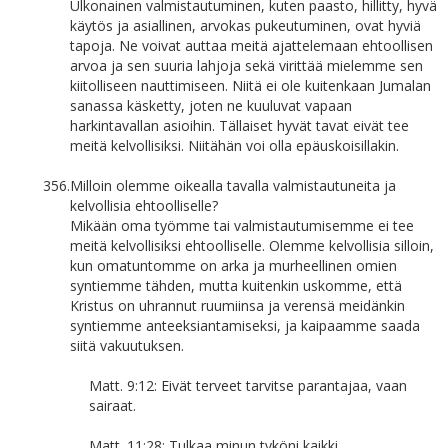
Ulkonainen valmistautuminen, kuten paasto, hillitty, hyvä
käytös ja asiallinen, arvokas pukeutuminen, ovat hyviä
tapoja. Ne voivat auttaa meitä ajattelemaan ehtoollisen
arvoa ja sen suuria lahjoja sekä virittää mielemme sen
kiitolliseen nauttimiseen. Niitä ei ole kuitenkaan Jumalan
sanassa käsketty, joten ne kuuluvat vapaan
harkintavallan asioihin. Tällaiset hyvät tavat eivät tee
meitä kelvollisiksi. Niitähän voi olla epäuskoisillakin.
356.
Milloin olemme oikealla tavalla valmistautuneita ja
kelvollisia ehtoolliselle?
Mikään oma työmme tai valmistautumisemme ei tee
meitä kelvollisiksi ehtoolliselle. Olemme kelvollisia silloin,
kun omatuntomme on arka ja murheellinen omien
syntiemme tähden, mutta kuitenkin uskomme, että
Kristus on uhrannut ruumiinsa ja verensä meidänkin
syntiemme anteeksiantamiseksi, ja kaipaamme saada
siitä vakuutuksen.
Matt. 9:12: Eivät terveet tarvitse parantajaa, vaan
sairaat.
Matt. 11:28: Tulkaa minun tyköni kaikki