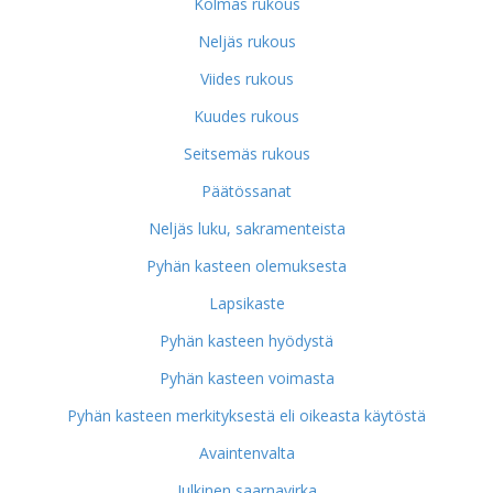
Kolmas rukous
Neljäs rukous
Viides rukous
Kuudes rukous
Seitsemäs rukous
Päätössanat
Neljäs luku, sakramenteista
Pyhän kasteen olemuksesta
Lapsikaste
Pyhän kasteen hyödystä
Pyhän kasteen voimasta
Pyhän kasteen merkityksestä eli oikeasta käytöstä
Avaintenvalta
Julkinen saarnavirka