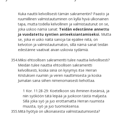
Kuka nauttii kelvollisesti tämän sakramentin? Paasto ja
ruumiillinen valmistautuminen on kyllä hyvä ulkonainen
tapa, mutta todella kelvollinen ja valmistautunut on se,
joka uskoo nämä sanat:
Teidän edestänne annettu
ja vuodatettu syntien anteeksiantamiseksi.
Mutta
se, joka ei usko näitä sanoja tai epäilee niitä, on
kelvoton ja valmistautumaton, sillä nämä sanat teidän
edestänne vaativat aivan uskovia sydämiä.
354.
Miksi ehtoollisen sakramentti tulee nauttia kelvollisesti?
Meidän tulee nauttia ehtoollisen sakramentti
kelvollisesti, koska siinä on kysymys itse Herran
Kristuksen ruumiin ja veren nauttimisesta ja koska
Jumalan sana siihen nimenomaisesti kehottaa.
1 Kor. 11:28-29: Koetelkoon siis ihminen itseänsä, ja
niin syököön tätä leipää ja juokoon tästä maljasta.
Sillä joka syö ja juo erottamatta Herran ruumista
muusta, syö ja juo tuomioksensa.
355.
Mitä hyötyä on ulkonaisesta valmistautumisesta?