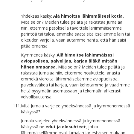
Yhdeksäs käsky:
Älä himoitse lähimmäisesi kotia.
Mitä se on? Meidän tulee pelätä ja rakastaa Jumalaa
niin, ettemme petoksella tavoittele lähimmäisemme
perintöä tai taloa, emmekä saata sitä itsellemme lain tai
oikeuden varjolla, vaan autamme häntä, että hän saisi
pitää omansa.
Kymmenes käsky:
Älä himoitse lähimmäisesi
aviopuolisoa, palvelijaa, karjaa äläkä mitään
hänen omaansa.
Mitä se on? Meidän tulee pelätä ja
rakastaa Jumalaa niin, ettemme houkuttele, anasta
emmekä vieroita lähimmäiseltämme aviopuolisoa,
palvelusväkeä tai karjaa, vaan kehotamme ja vaadimme
heitä pysymään asemassaan ja tekemään ahkerasti
velvollisuutensa.
111.
Mitä Jumala varjelee yhdeksännessä ja kymmenennessä
käskyssä?
Jumala varjelee yhdeksännessä ja kymmenennessä
käskyssä ne
edut ja olosuhteet
, jotka
lähimmäisellämme ovat Jumalan järjestyksen mukaan