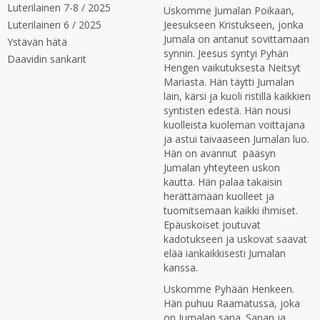
Luterilainen 7-8 / 2025
Uskomme Jumalan Poikaan,
Luterilainen 6 / 2025
Jeesukseen Kristukseen, jonka
Jumala on antanut sovittamaan
Ystävän hätä
synnin. Jeesus syntyi Pyhän
Daavidin sankarit
Hengen vaikutuksesta Neitsyt
Mariasta. Hän täytti Jumalan
lain, kärsi ja kuoli ristillä kaikkien
syntisten edestä. Hän nousi
kuolleista kuoleman voittajana
ja astui taivaaseen Jumalan luo.
Hän on avannut pääsyn
Jumalan yhteyteen uskon
kautta. Hän palaa takaisin
herättämään kuolleet ja
tuomitsemaan kaikki ihmiset.
Epäuskoiset joutuvat
kadotukseen ja uskovat saavat
elää iankaikkisesti Jumalan
kanssa.
Uskomme Pyhään Henkeen.
Hän puhuu Raamatussa, joka
on Jumalan sana. Sanan ja