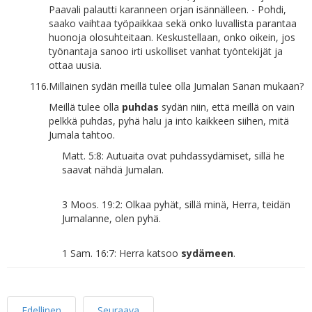
Paavali palautti karanneen orjan isännälleen. - Pohdi,
saako vaihtaa työpaikkaa sekä onko luvallista parantaa
huonoja olosuhteitaan. Keskustellaan, onko oikein, jos
työnantaja sanoo irti uskolliset vanhat työntekijät ja
ottaa uusia.
116.
Millainen sydän meillä tulee olla Jumalan Sanan mukaan?
Meillä tulee olla
puhdas
sydän niin, että meillä on vain
pelkkä puhdas, pyhä halu ja into kaikkeen siihen, mitä
Jumala tahtoo.
Matt. 5:8: Autuaita ovat puhdassydämiset, sillä he
saavat nähdä Jumalan.
3 Moos. 19:2: Olkaa pyhät, sillä minä, Herra, teidän
Jumalanne, olen pyhä.
1 Sam. 16:7: Herra katsoo
sydämeen
.
Edellinen
Seuraava