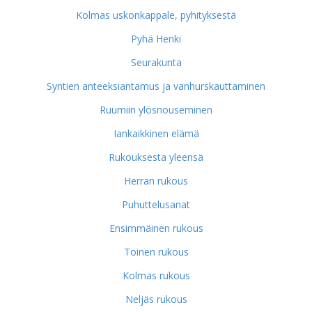
Kolmas uskonkappale, pyhityksestä
Pyhä Henki
Seurakunta
Syntien anteeksiantamus ja vanhurskauttaminen
Ruumiin ylösnouseminen
Iankaikkinen elämä
Rukouksesta yleensä
Herran rukous
Puhuttelusanat
Ensimmäinen rukous
Toinen rukous
Kolmas rukous
Neljäs rukous