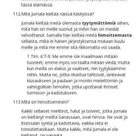
tässä elämässä.
112.
Mitä Jumala kieltää näissä käskyissä?
Jumala kieltää meitä olemasta
tyytymättömiä
siihen,
mitä hän on meille suonut ja mihin hän on meidät
velvoittanut. Samalla hän kieltää meitä
himoitsemasta
sellaista, mikä ei hänen järjestyksensä mukaan kuulu
meille ja mitä me emme sitä rikkomatta voi saada.
1 Tim. 6:7-9: Me emme ole maailmaan mitään
tuoneet, emme myös voi täältä mitään viedä; mutta
kun meillä on elatus ja vaatteet, niin tyytykäämme
niihin. Mutta ne, jotka rikastua tahtovat, lankeavat
kiusaukseen ja paulaan ja moniin mielettömiin ja
vahingollisiin himoihin, jotka upottavat ihmiset
turmioon ja kadotukseen.
113.
Mitä on himoitseminen?
Kaikki sellaiset mieliteot, halut ja toiveet, jotka Jumala
on kieltänyt meiltä Sanassaan, ovat himoa. Ne ovat jo
itsessään syntiä ja kadottavia, vaikka niitä ei
toteutettaisikaan. Mutta kaikki, mitä Jumala ei ole
kieltänyt, on vapaata.