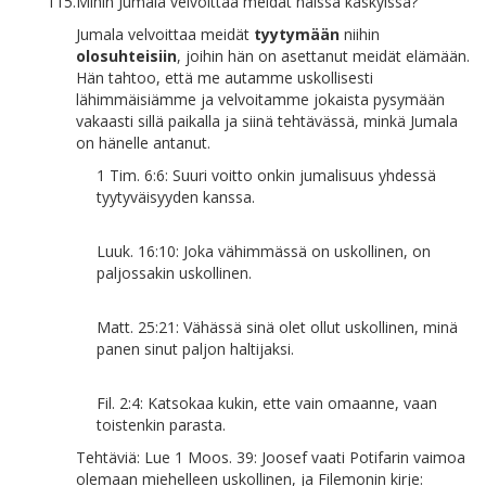
115.
Mihin Jumala velvoittaa meidät näissä käskyissä?
Jumala velvoittaa meidät
tyytymään
niihin
olosuhteisiin
, joihin hän on asettanut meidät elämään.
Hän tahtoo, että me autamme uskollisesti
lähimmäisiämme ja velvoitamme jokaista pysymään
vakaasti sillä paikalla ja siinä tehtävässä, minkä Jumala
on hänelle antanut.
1 Tim. 6:6: Suuri voitto onkin jumalisuus yhdessä
tyytyväisyyden kanssa.
Luuk. 16:10: Joka vähimmässä on uskollinen, on
paljossakin uskollinen.
Matt. 25:21: Vähässä sinä olet ollut uskollinen, minä
panen sinut paljon haltijaksi.
Fil. 2:4: Katsokaa kukin, ette vain omaanne, vaan
toistenkin parasta.
Tehtäviä: Lue 1 Moos. 39: Joosef vaati Potifarin vaimoa
olemaan miehelleen uskollinen, ja Filemonin kirje: