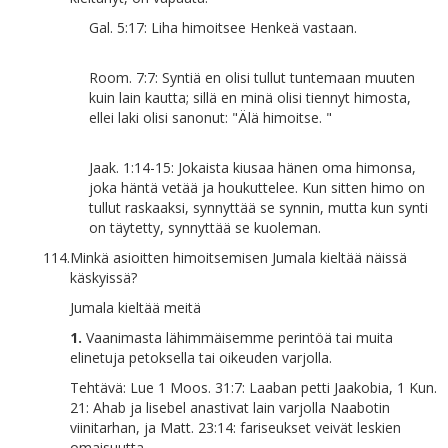
Gal. 5:17: Liha himoitsee Henkeä vastaan.
Room. 7:7: Syntiä en olisi tullut tuntemaan muuten
kuin lain kautta; sillä en minä olisi tiennyt himosta,
ellei laki olisi sanonut: "Älä himoitse. "
Jaak. 1:14-15: Jokaista kiusaa hänen oma himonsa,
joka häntä vetää ja houkuttelee. Kun sitten himo on
tullut raskaaksi, synnyttää se synnin, mutta kun synti
on täytetty, synnyttää se kuoleman.
114.
Minkä asioitten himoitsemisen Jumala kieltää näissä
käskyissä?
Jumala kieltää meitä
1.
Vaanimasta lähimmäisemme perintöä tai muita
elinetuja petoksella tai oikeuden varjolla.
Tehtävä: Lue 1 Moos. 31:7: Laaban petti Jaakobia, 1 Kun.
21: Ahab ja lisebel anastivat lain varjolla Naabotin
viinitarhan, ja Matt. 23:14: fariseukset veivät leskien
omaisuutta.