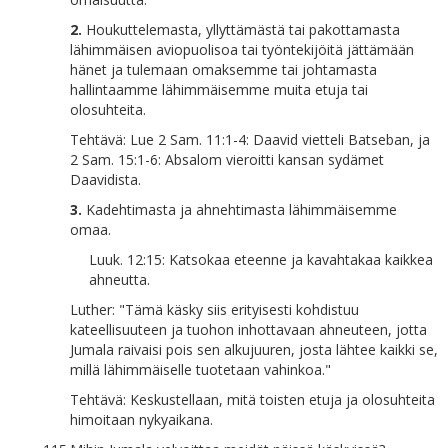
2.
Houkuttelemasta, yllyttämästä tai pakottamasta
lähimmäisen aviopuolisoa tai työntekijöitä jättämään
hänet ja tulemaan omaksemme tai johtamasta
hallintaamme lähimmäisemme muita etuja tai
olosuhteita.
Tehtävä: Lue 2 Sam. 11:1-4: Daavid vietteli Batseban, ja
2 Sam. 15:1-6: Absalom vieroitti kansan sydämet
Daavidista.
3.
Kadehtimasta ja ahnehtimasta lähimmäisemme
omaa.
Luuk. 12:15: Katsokaa eteenne ja kavahtakaa kaikkea
ahneutta.
Luther: "Tämä käsky siis erityisesti kohdistuu
kateellisuuteen ja tuohon inhottavaan ahneuteen, jotta
Jumala raivaisi pois sen alkujuuren, josta lähtee kaikki se,
millä lähimmäiselle tuotetaan vahinkoa."
Tehtävä: Keskustellaan, mitä toisten etuja ja olosuhteita
himoitaan nykyaikana.