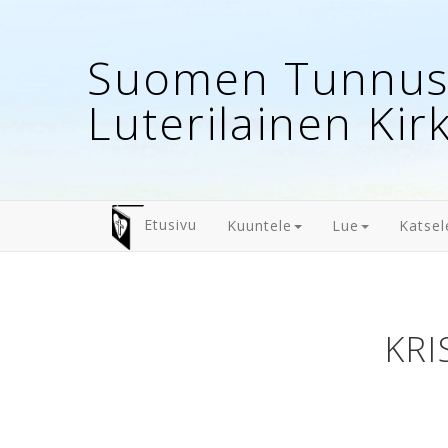
Suomen Tunnust
Luterilainen Kir
Etusivu
Kuuntele
Lue
Katsel
KRI