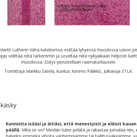
Martti Lutherin Vähä katekismus esittää lyhyessä muodossa uskon pe
oppi selittää niitä tarkemmin ja soveltaa niitä nykyaikaan helposti lue
muodossa. Esitys perustellaan raamatunlausein.
Toimittaja Markku Särelä, kuvitus Kimmo Pälikkö, Julkaisija STLK.
 käsky
Kunnioita isääsi ja äitiäsi, että menestyisit ja eläisit kau
päällä.
Mitä se on? Meidän tulee pelätä ja rakastaa Jumalaa niin
halveksi emmekä vihoita vanhempiamme tai hallitusväkeämme, v