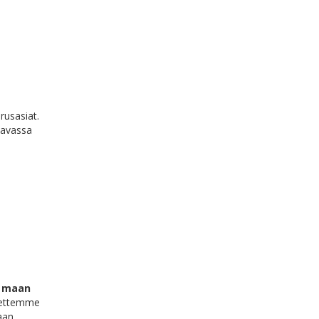
rusasiat.
ttavassa
an maan
, ettemme
aan