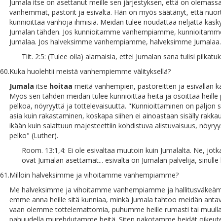
Jumala itse on asettanut meille sen järjestyksen, että on olemass
vanhemmat, pastorit ja esivalta. Hän on myös säätänyt, että nuor
kunnioittaa vanhoja ihmisiä. Meidän tulee noudattaa neljättä käsky
Jumalan tähden. Jos kunnioitamme vanhempiamme, kunnioitamm
Jumalaa. Jos halveksimme vanhempiamme, halveksimme Jumalaa.
Tiit. 2:5: (Tulee olla) alamaisia, ettei Jumalan sana tulisi pilkatuk
60.
Kuka huolehtii meistä vanhempiemme välityksellä?
Jumala
itse
hoitaa
meitä vanhempien, pastoreitten ja esivallan k
Myös sen tähden meidän tulee kunnioittaa heitä ja osoittaa heille
pelkoa, nöyryyttä ja tottelevaisuutta. "Kunnioittaminen on paljon
asia kuin rakastaminen, koskapa siihen ei ainoastaan sisälly rakka
ikään kuin salattuun majesteettiin kohdistuva alistuvaisuus, nöyryy
pelko" (Luther).
Room. 13:1,4: Ei ole esivaltaa muutoin kuin Jumalalta. Ne, jotk
ovat Jumalan asettamat... esivalta on Jumalan palvelija, sinulle 
61.
Milloin halveksimme ja vihoitamme vanhempiamme?
Me halveksimme ja vihoitamme vanhempiamme ja hallitusväkeä
emme anna heille sitä kunniaa, minkä Jumala tahtoo meidän antava
vaan olemme tottelemattomia, puhumme heille rumasti tai muull
pahuudella murehdutamme heitä. Siten pakotamme heidät oikeut