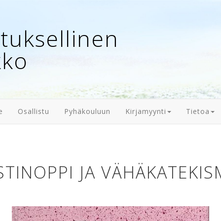
uksellinen
kko
e
Osallistu
Pyhäkouluun
Kirjamyynti
Tietoa
STINOPPI JA VÄHÄKATEKI