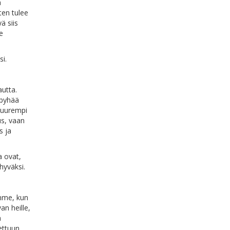
a
ten tulee
ä siis
e
si.
autta.
 pyhää
 suurempi
us, vaan
s ja
a ovat,
hyväksi.
mme, kun
n heille,
a
ettuun