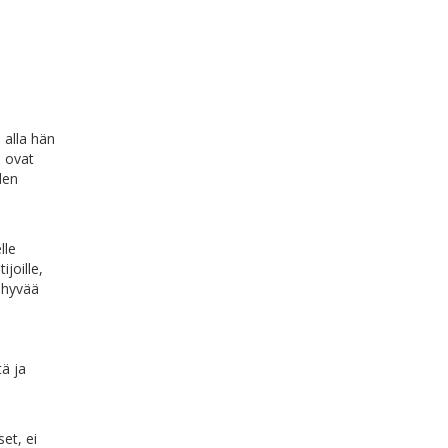
 alla hän
, ovat
den
lle
ijoille,
 hyvää
tä ja
set, ei