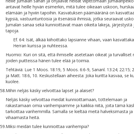
heille Jumalan sanan ja ohjaavat heidät vilpittömään jumalanpelk
antavat heille hyvän esimerkin, mitä tulee oikeaan uskoon, hursk
elämään ja hyviin tapoihin. Kasvatuksen päämääränä on kasvattaa
kypsiä, vastuuntuntoisia ja itsenäisiä ihmisiä, jotka seuraavat usk
Jumalan sanaa sekä kunnioittavat maan oikeita lakeja, järjestystä 
tapoja.
Ef. 64: Isät, älkää kiihoittako lapsianne vihaan, vaan kasvattak
Herran kurissa ja nuhteessa.
Huomio: Kuri on sitä, että ihmiselle asetetaan oikeat ja turvalliset r
joiden puitteissa hänen tulee elää ja toimia.
Tehtäviä: Lue 1 Moos. 18:19, 5 Moos. 6:6-9, Sananl. 13:24; 22:15; 
ja Matt. 18:6, 10. Keskustellaan aiheesta: Joka kuritta kasvaa, se k
kuolee.
58.
Mihin neljäs käsky velvoittaa lapset ja alaiset?
Neljäs käsky velvoittaa meidät kunnioittamaan, tottelemaan ja
rakastamaan omia vanhempiamme ja kaikkia niitä, joita tämä käs
tarkoittaa vanhemmilla. Samalla se kieltää meitä halveksimasta ja
vihaamasta heitä.
59.
Miksi meidän tulee kunnioittaa vanhempia?