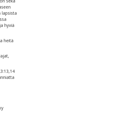
oon sekä
aaseen
 lapsista
ossa
ja hyviä
aa heitä
ajat,
23:13,14
unniatta
ky