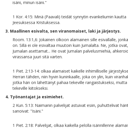
isäni, minun isäni."
1 Kor. 4:15: Minä (Paavali) teidät synnytin evankeliumin kautta
Jeesuksessa Kristuksessa.
3. Maallinen esivalta, sen viranomaiset, laki ja järjestys.
Room. 13:1,6: Jokainen olkoon alamainen sille esivallalle, jonka
on. Sillä ei ole esivaltaa muutoin kuin Jumalalta. Ne, jotka ovat
Jumalan asettamat... He ovat Jumalan palvelusmiehiä, ahkeroi
virassansa juuri sitä varten.
1 Piet. 2:13-14: olkaa alamaiset kaikelle inhimilliselle järjestykse
Herran tähden, niin hyvin kuninkaalle, joka on ylin, kuin viranhalt
jotka hän on lähettänyt pahaa tekeville rangaistukseksi, mutta
tekeville kiitokseksi.
4. Työnantajat ja esimiehet.
2 Kun. 5:13: Naimanin palvelijat astuivat esiin, puhuttelivat hän
sanoivat: "Isäni."
1 Piet. 2:18: Palvelijat, olkaa kaikella pelolla isännillenne alamai