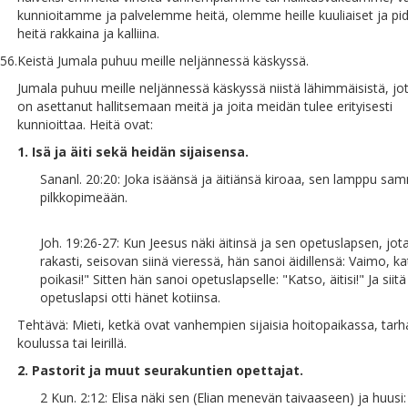
kunnioitamme ja palvelemme heitä, olemme heille kuuliaiset ja 
heitä rakkaina ja kalliina.
56.
Keistä Jumala puhuu meille neljännessä käskyssä.
Jumala puhuu meille neljännessä käskyssä niistä lähimmäisistä, jo
on asettanut hallitsemaan meitä ja joita meidän tulee erityisesti
kunnioittaa. Heitä ovat:
1. Isä ja äiti sekä heidän sijaisensa.
Sananl. 20:20: Joka isäänsä ja äitiänsä kiroaa, sen lamppu s
pilkkopimeään.
Joh. 19:26-27: Kun Jeesus näki äitinsä ja sen opetuslapsen, jot
rakasti, seisovan siinä vieressä, hän sanoi äidillensä: Vaimo, k
poikasi!" Sitten hän sanoi opetuslapselle: "Katso, äitisi!" Ja siit
opetuslapsi otti hänet kotiinsa.
Tehtävä: Mieti, ketkä ovat vanhempien sijaisia hoitopaikassa, tarh
koulussa tai leirillä.
2. Pastorit ja muut seurakuntien opettajat.
2 Kun. 2:12: Elisa näki sen (Elian menevän taivaaseen) ja huusi