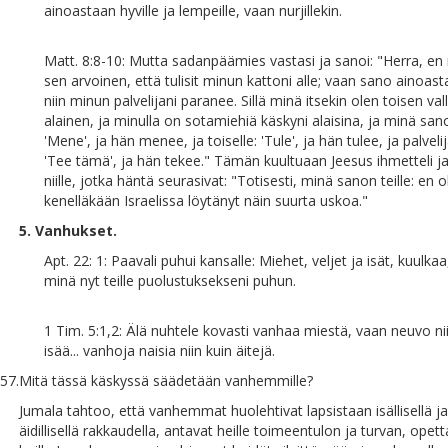
ainoastaan hyville ja lempeille, vaan nurjillekin.
Matt. 8:8-10: Mutta sadanpäämies vastasi ja sanoi: "Herra, en
sen arvoinen, että tulisit minun kattoni alle; vaan sano ainoas
niin minun palvelijani paranee. Sillä minä itsekin olen toisen val
alainen, ja minulla on sotamiehiä käskyni alaisina, ja minä sano
'Mene', ja hän menee, ja toiselle: 'Tule', ja hän tulee, ja palvelija
'Tee tämä', ja hän tekee." Tämän kuultuaan Jeesus ihmetteli j
niille, jotka häntä seurasivat: "Totisesti, minä sanon teille: en o
kenelläkään Israelissa löytänyt näin suurta uskoa."
5. Vanhukset.
Apt. 22: 1: Paavali puhui kansalle: Miehet, veljet ja isät, kuulkaa
minä nyt teille puolustuksekseni puhun.
1 Tim. 5:1,2: Älä nuhtele kovasti vanhaa miestä, vaan neuvo ni
isää... vanhoja naisia niin kuin äitejä.
57.
Mitä tässä käskyssä säädetään vanhemmille?
Jumala tahtoo, että vanhemmat huolehtivat lapsistaan isällisellä ja
äidillisellä rakkaudella, antavat heille toimeentulon ja turvan, opet