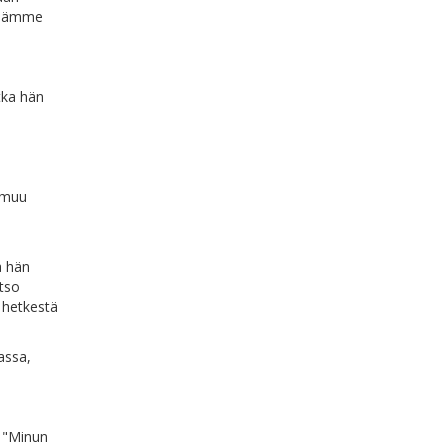
pidämme
tka hän
ammuu
a hän
atso
ä hetkestä
assa,
: "Minun