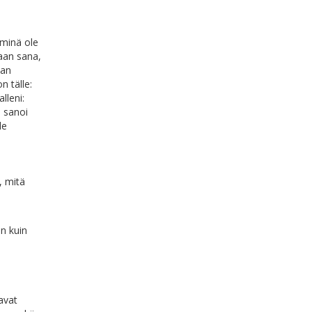
 minä ole
taan sana,
lan
n tälle:
lleni:
a sanoi
le
, mitä
in kuin
tavat