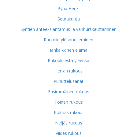
Pyhä Henki
Seurakunta
Syntien anteeksiantamus ja vanhurskauttaminen
Ruumiin ylösnouseminen
Iankaikkinen elämä
Rukouksesta yleensä
Herran rukous
Puhuttelusanat
Ensimmäinen rukous
Toinen rukous
Kolmas rukous
Neljäs rukous
Viides rukous