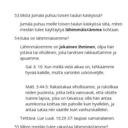
53.
Mistä Jumala puhuu toisen taulun käskyissä?
Jumala puhuu meille toisen taulun käskyissä siitä, miten
meidän tulee käyttäytyä
lähimmäistämme
kohtaan.
54.
Kuka on lähimmäisemme?
Lähimmäisemme on
jokainen ihminen
, olipa hän
ystävä tai vihollinen, joka tarvitsee rakkauttamme ja
apuamme.
Gal. 6: 10: Kun meillä vielä aikaa on, tehkäämme
hyvää kaikille, mutta varsinkin uskonveljille.
Matt. 5:44-5: Rakastakaa vihollisianne, ja rukoilkaa
niiden puolesta, jotka teitä vainoavat, että olisitte
Isänne lapsia, joka on taivaissa; sillä hän antaa
aurinkonsa koittaa niin pahoille kuin hyvillekin, ja
antaa sataa niin väärille kuin vanhurskaillekin.
Tehtävä: Lue Luuk. 10:29-37: laupias samarialainen.
55.
Miten meidän tulee rakastaa lähimmäistämme?