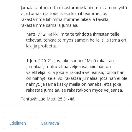
Jumala tahtoo, että rakastamme lähimmäistämme yhtä
vilpittömästi ja todellisesti kuin itseämme. Jos
rakastamme lähimmäistämme oikealla tavalla,
rakastamme samalla Jumalaa.
Matt. 7:12: Kaikki, mitä te tahdotte ihmisten teille
tekevän, tehkää te myös samoin heille; sillä tämä on
laki ja profeetat.
1 Joh. 4:20-21: Jos joku sanoo: "Minä rakastan
Jumalaa", mutta vihaa veljeänsä, niin hän on
valehtelija. Sillä joka ei rakasta veljeänsä, jonka hän
on nähnyt, se ei voi rakastaa Jumalaa, jota hän ei ole
nähnyt. Ja tämä käsky meillä on häneltä, että joka
rakastaa Jumalaa, se rakastakoon myös veljeänsä.
Tehtävä: Lue Matt. 25:31-46.
Edellinen
Seuraava