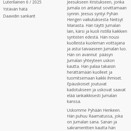
Luterilainen 6 / 2025
Jeesukseen Kristukseen, jonka
Jumala on antanut sovittamaan
Ystävän hätä
synnin. Jeesus syntyi Pyhän
Daavidin sankarit
Hengen vaikutuksesta Neitsyt
Mariasta. Hän täytti Jumalan
lain, kärsi ja kuoli ristillä kaikkien
syntisten edestä. Hän nousi
kuolleista kuoleman voittajana
ja astui taivaaseen Jumalan luo.
Hän on avannut pääsyn
Jumalan yhteyteen uskon
kautta. Hän palaa takaisin
herättämään kuolleet ja
tuomitsemaan kaikki ihmiset.
Epäuskoiset joutuvat
kadotukseen ja uskovat saavat
elää iankaikkisesti Jumalan
kanssa.
Uskomme Pyhään Henkeen.
Hän puhuu Raamatussa, joka
on Jumalan sana. Sanan ja
sakramenttien kautta hän