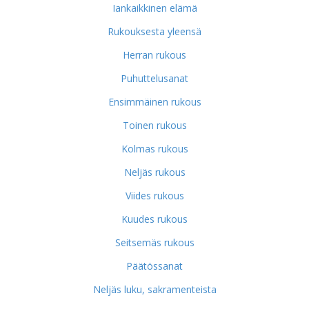
Iankaikkinen elämä
Rukouksesta yleensä
Herran rukous
Puhuttelusanat
Ensimmäinen rukous
Toinen rukous
Kolmas rukous
Neljäs rukous
Viides rukous
Kuudes rukous
Seitsemäs rukous
Päätössanat
Neljäs luku, sakramenteista