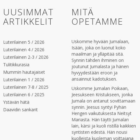
UUSIMMAT
MITÄ
ARTIKKELIT
OPETAMME
Uskomme hyvään Jumalaan,
Luterilainen 5 / 2026
Isään, joka on luonut koko
Luterilainen 4 / 2026
maailman ja ylläpitää sitä.
Luterilainen 2-3 / 2026
Synnin tähden ihminen on
Tulitikkurasia
joutunut Jumalasta ja hänen
Mummin hautajaiset
hyvyydestään eroon ja
ansainnut kadotuksen.
Luterilainen 1 / 2026
Luterilainen 7-8 / 2025
Uskomme Jumalan Poikaan,
Luterilainen 6 / 2025
Jeesukseen Kristukseen, jonka
Jumala on antanut sovittamaan
Ystävän hätä
synnin. Jeesus syntyi Pyhän
Daavidin sankarit
Hengen vaikutuksesta Neitsyt
Mariasta. Hän täytti Jumalan
lain, kärsi ja kuoli ristillä kaikkien
syntisten edestä. Hän nousi
kuolleista kuoleman voittajana