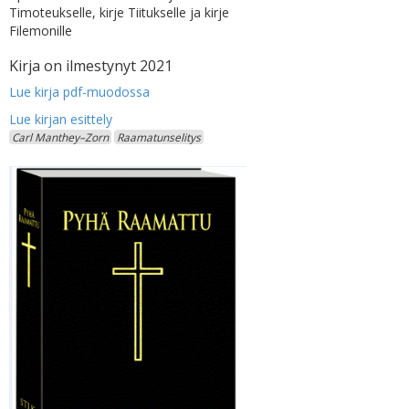
Timoteukselle, kirje Tiitukselle ja kirje
Filemonille
Kirja on ilmestynyt 2021
Lue kirja pdf-muodossa
Carl Manthey–Zorn
Raamatunselitys