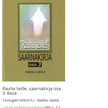
Rauha teille, saarnakirja osa
3: Kesä
Teologian tohtori h.c. Markku Särelä
Lue kirjaa PDF-muodossa
(480 s, 3.3