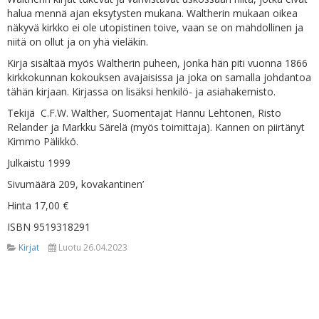
halua mennä ajan eksytysten mukana. Waltherin mukaan oikea
näkyvä kirkko ei ole utopistinen toive, vaan se on mahdollinen ja
niitä on ollut ja on yhä vieläkin.
Kirja sisältää myös Waltherin puheen, jonka hän piti vuonna 1866
kirkkokunnan kokouksen avajaisissa ja joka on samalla johdantoa
tähän kirjaan. Kirjassa on lisäksi henkilö- ja asiahakemisto.
Tekijä C.F.W. Walther, Suomentajat Hannu Lehtonen, Risto
Relander ja Markku Särelä (myös toimittaja). Kannen on piirtänyt
Kimmo Pälikkö.
Julkaistu 1999
Sivumäärä 209, kovakantinen’
Hinta 17,00 €
ISBN 9519318291
Kirjat
Luotu 26.04.2023