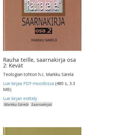
Rauha teille, saarnakirja osa
2: Kevät
Teologian tohtori h.c. Markku Särelä
Lue kirjaa PDF-muodossa
(480 s, 3.3
MB)
Markku Särelä
Saarnakirjat