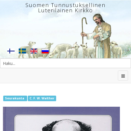
Suomen Tunnustuksellinen
Luterilainen Kirkko
Seurakunta
C. F. W. Walther