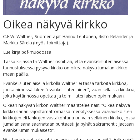
Oikea näkyvä kirkko
C.F.W. Walther, Suomentajat Hannu Lehtonen, Risto Relander ja
Markku Särelä (myös toimittaja).
Lue kirja pdf-muodossa
Tässä kirjassa tri Walther osoittaa, että evankelisluterilaisessa
tunnustuksessa pysyvä kirkko on oikea näkyvä Jumalan kirkko
maan päällä.
Evankelisluterilaisella kirkolla Walther ei tässä tarkoita kirkkoa,
jonka nimessä lukee ”evankelisluterilainen”, vaan sellaista kirkkoa,
joka käytännössä opettaa ja toimii luterilaisen opin mukaan.
Oikean näkyvän kirkon Walther määrittelee näin: ”Oikea näkyvä
kirkko sanan rajoittamattomassa merkityksessä vääräuskoisten
kirkkojen eli lahkojen vastakohtana on vain sellainen kirkko, jossa
Jumalan sana saarnataan puhtaasti ja pyhät sakramentit jaetaan
evankeliumin mukaisesti”.
Waltherin kirjat tukevat ja vahvistavat uskossaan niitä, jotka eivät