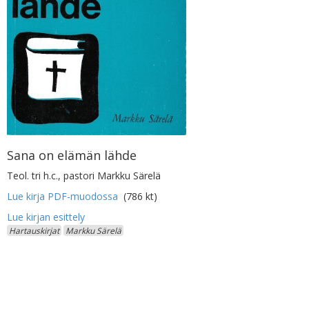
Sana on elämän lähde
Teol. tri h.c., pastori Markku Särelä
Lue kirja PDF-muodossa
(786 kt)
Hartauskirjat
Markku Särelä