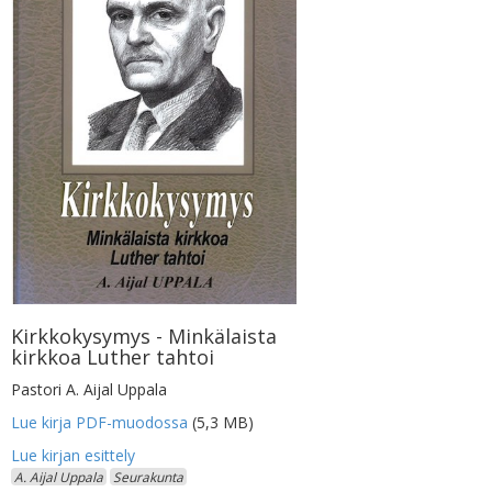
Kirkkokysymys - Minkälaista
kirkkoa Luther tahtoi
Pastori A. Aijal Uppala
Lue kirja PDF-muodossa
(5,3 MB)
A. Aijal Uppala
Seurakunta