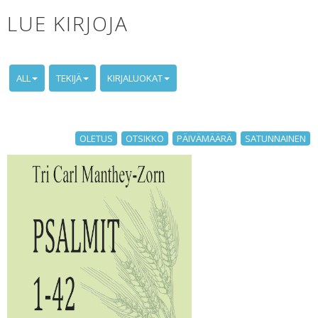
LUE KIRJOJA
ALL
TEKIJÄ
KIRJALUOKAT
OLETUS
OTSIKKO
PÄIVÄMÄÄRÄ
SATUNNAINEN