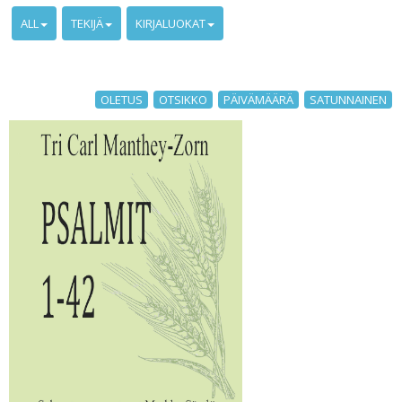
ALL
TEKIJÄ
KIRJALUOKAT
OLETUS
OTSIKKO
PÄIVÄMÄÄRÄ
SATUNNAINEN