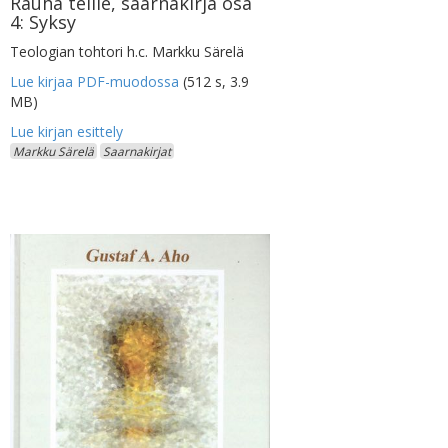
Rauha teille, saarnakirja osa
4: Syksy
Teologian tohtori h.c. Markku Särelä
Lue kirjaa PDF-muodossa
(512 s, 3.9
MB)
Markku Särelä
Saarnakirjat