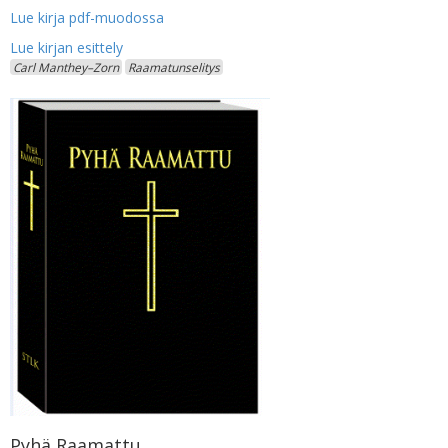
Lue kirja pdf-muodossa
Carl Manthey–Zorn
Raamatunselitys
Pyhä Raamattu