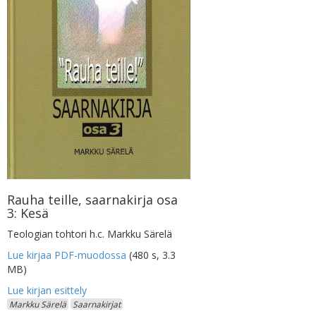
Rauha teille, saarnakirja osa
3: Kesä
Teologian tohtori h.c. Markku Särelä
Lue kirjaa PDF-muodossa
(480 s, 3.3
MB)
Markku Särelä
Saarnakirjat