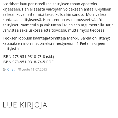
Stöckhart laati perusteellisen selityksen tähän apostolin
kirjeeseen. Hän ei säästä vaivojaan voidakseen antaa lukijalleen
selkeän kuvan siitä, mitä teksti kulloinkin sanoo. Moni vaikea
kohta saa selityksensä. Hän kumoaa esiin nousseet väärät
selitykset Raamatulla ja vakuuttaa lukijan sen argumenteilla. Kirja
vahvistaa sekä uskossa että toivossa, mutta myös tiedossa.
Teoksen loppuun kääntäjä/toimittaja Markku Särelä on liittänyt
katsauksen moniin suomeksi ilmestyneisiin 1 Pietarin kirjeen
selityksiin.
ISBN 978-951-9318-73-8 (sid.)
ISBN 978-951-9318-74-5 PDF
Kirjat
Luotu 11.07.2015
LUE KIRJOJA