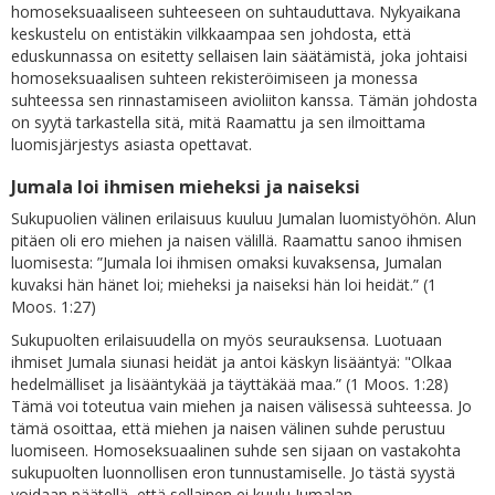
homoseksuaaliseen suhteeseen on suhtauduttava. Nykyaikana
keskustelu on entistäkin vilkkaampaa sen johdosta, että
eduskunnassa on esitetty sellaisen lain säätämistä, joka johtaisi
homoseksuaalisen suhteen rekisteröimiseen ja monessa
suhteessa sen rinnastamiseen avioliiton kanssa. Tämän johdosta
on syytä tarkastella sitä, mitä Raamattu ja sen ilmoittama
luomisjärjestys asiasta opettavat.
Jumala loi ihmisen mieheksi ja naiseksi
Sukupuolien välinen erilaisuus kuuluu Jumalan luomistyöhön. Alun
pitäen oli ero miehen ja naisen välillä. Raamattu sanoo ihmisen
luomisesta: ”Jumala loi ihmisen omaksi kuvaksensa, Jumalan
kuvaksi hän hänet loi; mieheksi ja naiseksi hän loi heidät.” (1
Moos. 1:27)
Sukupuolten erilaisuudella on myös seurauksensa. Luotuaan
ihmiset Jumala siunasi heidät ja antoi käskyn lisääntyä: "Olkaa
hedelmälliset ja lisääntykää ja täyttäkää maa.” (1 Moos. 1:28)
Tämä voi toteutua vain miehen ja naisen välisessä suhteessa. Jo
tämä osoittaa, että miehen ja naisen välinen suhde perustuu
luomiseen. Homoseksuaalinen suhde sen sijaan on vastakohta
sukupuolten luonnollisen eron tunnustamiselle. Jo tästä syystä
voidaan päätellä, että sellainen ei kuulu Jumalan