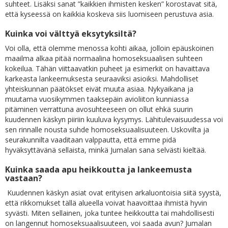
suhteet. Lisäksi sanat ”kaikkien ihmisten kesken” korostavat sitä,
että kyseessä on kaikkia koskeva siis luomiseen perustuva asia.
Kuinka voi välttyä eksytyksiltä?
Voi olla, että olemme menossa kohti aikaa, jolloin epäuskoinen
maailma alkaa pitää normaalina homoseksuaalisen suhteen
kokeilua. Tähän viittaavatkin puheet ja esimerkit on havaittava
karkeasta lankeemuksesta seuraaviksi asioiksi. Mahdolliset
yhteiskunnan päätökset eivät muuta asiaa. Nykyaikana ja
muutama vuosikymmen taaksepäin avioliiton kunniassa
pitäminen verrattuna avosuhteeseen on ollut ehkä suurin
kuudennen käskyn piiriin kuuluva kysymys. Lähitulevaisuudessa voi
sen rinnalle nousta suhde homoseksuaalisuuteen. Uskovilta ja
seurakunnilta vaaditaan valppautta, että emme pidä
hyväksyttävänä sellaista, minkä Jumalan sana selvästi kieltää.
Kuinka saada apu heikkoutta ja lankeemusta
vastaan?
Kuudennen käskyn asiat ovat erityisen arkaluontoisia siitä syystä,
että rikkomukset tällä alueella voivat haavoittaa ihmistä hyvin
syvästi. Miten sellainen, joka tuntee heikkoutta tai mahdollisesti
on langennut homoseksuaalisuuteen, voi saada avun? Jumalan