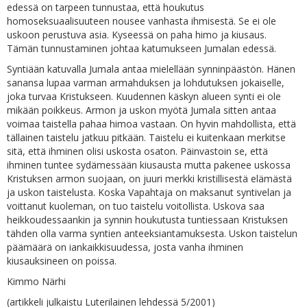
edessä on tarpeen tunnustaa, että houkutus
homoseksuaalisuuteen nousee vanhasta ihmisestä. Se ei ole
uskoon perustuva asia. Kyseessä on paha himo ja kiusaus.
Tämän tunnustaminen johtaa katumukseen Jumalan edessä.
Syntiään katuvalla Jumala antaa mielellään synninpäästön. Hänen
sanansa lupaa varman armahduksen ja lohdutuksen jokaiselle,
joka turvaa Kristukseen. Kuudennen käskyn alueen synti ei ole
mikään poikkeus. Armon ja uskon myötä Jumala sitten antaa
voimaa taistella pahaa himoa vastaan. On hyvin mahdollista, että
tällainen taistelu jatkuu pitkään. Taistelu ei kuitenkaan merkitse
sitä, että ihminen olisi uskosta osaton. Päinvastoin se, että
ihminen tuntee sydämessään kiusausta mutta pakenee uskossa
Kristuksen armon suojaan, on juuri merkki kristillisestä elämästä
ja uskon taistelusta. Koska Vapahtaja on maksanut syntivelan ja
voittanut kuoleman, on tuo taistelu voitollista. Uskova saa
heikkoudessaankin ja synnin houkutusta tuntiessaan Kristuksen
tähden olla varma syntien anteeksiantamuksesta. Uskon taistelun
päämäärä on iankaikkisuudessa, josta vanha ihminen
kiusauksineen on poissa.
Kimmo Närhi
(artikkeli julkaistu Luterilainen lehdessä 5/2001)