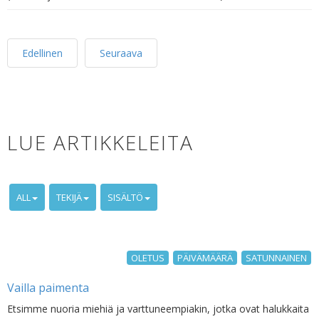
Edellinen
Seuraava
LUE ARTIKKELEITA
ALL
TEKIJÄ
SISÄLTÖ
OLETUS
PÄIVÄMÄÄRÄ
SATUNNAINEN
Vailla paimenta
Etsimme nuoria miehiä ja varttuneempiakin, jotka ovat halukkaita