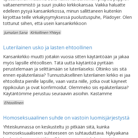
valtaenemmistö ja suuri joukko kirkkokansaa. Vaikka haluatte
edelleen pysyä kansankirkossa, minun sallittaneen kuitenkin
kirjoittaa teille virkakysymyksessä puolustuspuhe, Plädoyer. Olen
tottunut siihen, että usein kansankirkkoon
Jumalan Sana
Kirkollinen Yhteys
Luterilainen usko ja lasten ehtoollinen
Kansankirkko muutti joitakin vuosia sitten käytäntöään ja jakaa
myös lapsille ehtoollisen. Tätä uutta käytäntöä pyritään
perustelemaan ja selittämään se luterilaiseksi. Oltiinko siis sitä
ennen epäluterilaisia? Tunnustuksellinen luterilainen kirkko ei jaa
ehtoollista pienille lapsille, vaan vasta niille, jotka ovat käyneet
rippikoulun ja ovat konfirmoidut. Olemmeko siis epäluterilaisia?
Käytäntömme perustuu seuraaviin asioihin. Kastamme
Ehtoollinen
Homoseksuaalinen suhde on vastoin luomisjärjestystä
Yhteiskunnassa on keskusteltu jo pitkään siitä, kuinka
homoseksuaaliseen suhteeseen on suhtauduttava. Nykyaikana