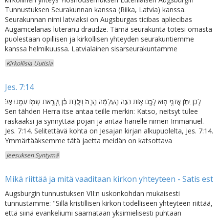
Tunnustuksen Seurakunnan kanssa (Riika, Latvia) kanssa.
Seurakunnan nimi latviaksi on Augsburgas ticibas apliecibas
Augamcelanas luteranu draudze. Tämä seurakunta totesi omasta
puolestaan opillisen ja kirkollisen yhteyden seurakuntiemme
kanssa helmikuussa. Latvialainen sisarseurakuntamme
Kirkollisia Uutisia
Jes. 7:14
לָכֵן יִתֵּ֙ן אֲדֹנָ֥י ה֛וּא לָכֶ֖ם א֑וֹת הִנֵּ֣ה הָעַלְמָ֗ה הָרָה֙ וְיֹלֶ֣דֶת בֵּ֔ן וְקָרָ֥את שְׁמ֖וֹ עִמָּ֥נוּ אֵֽל׃
Sen tähden Herra itse antaa teille merkin: Katso, neitsyt tulee
raskaaksi ja synnyttää pojan ja antaa hänelle nimen Immanuel.
Jes. 7:14. Selitettävä kohta on Jesajan kirjan alkupuolelta, Jes. 7:14.
Ymmärtääksemme tätä jaetta meidän on katsottava
Jeesuksen Syntymä
Mikä riittää ja mitä vaaditaan kirkon yhteyteen - Satis est
Augsburgin tunnustuksen VII:n uskonkohdan mukaisesti
tunnustamme: "Sillä kristillisen kirkon todelliseen yhteyteen riittää,
että siinä evankeliumi saarnataan yksimielisesti puhtaan