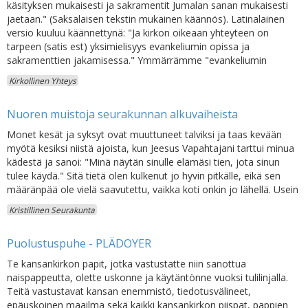
käsityksen mukaisesti ja sakramentit Jumalan sanan mukaisesti
jaetaan." (Saksalaisen tekstin mukainen käännös). Latinalainen
versio kuuluu käännettynä: "Ja kirkon oikeaan yhteyteen on
tarpeen (satis est) yksimielisyys evankeliumin opissa ja
sakramenttien jakamisessa." Ymmärrämme "evankeliumin
Kirkollinen Yhteys
Nuoren muistoja seurakunnan alkuvaiheista
Monet kesät ja syksyt ovat muuttuneet talviksi ja taas kevään
myötä kesiksi niistä ajoista, kun Jeesus Vapahtajani tarttui minua
kädestä ja sanoi: "Minä näytän sinulle elämäsi tien, jota sinun
tulee käydä." Sitä tietä olen kulkenut jo hyvin pitkälle, eikä sen
määränpää ole vielä saavutettu, vaikka koti onkin jo lähellä. Usein
Kristillinen Seurakunta
Puolustuspuhe - PLÄDOYER
Te kansankirkon papit, jotka vastustatte niin sanottua
naispappeutta, olette uskonne ja käytäntönne vuoksi tulilinjalla.
Teitä vastustavat kansan enemmistö, tiedotusvälineet,
epäuskoinen maailma sekä kaikki kansankirkon piispat, pappien