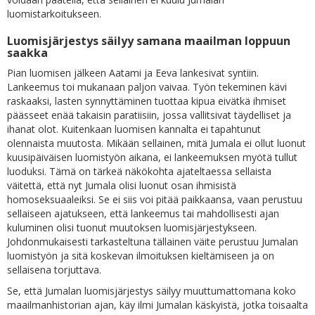
luomistarkoitukseen.
Luomisjärjestys säilyy samana maailman loppuun
saakka
Pian luomisen jälkeen Aatami ja Eeva lankesivat syntiin.
Lankeemus toi mukanaan paljon vaivaa. Työn tekeminen kävi
raskaaksi, lasten synnyttäminen tuottaa kipua eivätkä ihmiset
päässeet enää takaisin paratiisiin, jossa vallitsivat täydelliset ja
ihanat olot. Kuitenkaan luomisen kannalta ei tapahtunut
olennaista muutosta. Mikään sellainen, mitä Jumala ei ollut luonut
kuusipäiväisen luomistyön aikana, ei lankeemuksen myötä tullut
luoduksi. Tämä on tärkeä näkökohta ajateltaessa sellaista
väitettä, että nyt Jumala olisi luonut osan ihmisistä
homoseksuaaleiksi. Se ei siis voi pitää paikkaansa, vaan perustuu
sellaiseen ajatukseen, että lankeemus tai mahdollisesti ajan
kuluminen olisi tuonut muutoksen luomisjärjestykseen.
Johdonmukaisesti tarkasteltuna tällainen väite perustuu Jumalan
luomistyön ja sitä koskevan ilmoituksen kieltämiseen ja on
sellaisena torjuttava.
Se, että Jumalan luomisjärjestys säilyy muuttumattomana koko
maailmanhistorian ajan, käy ilmi Jumalan käskyistä, jotka toisaalta