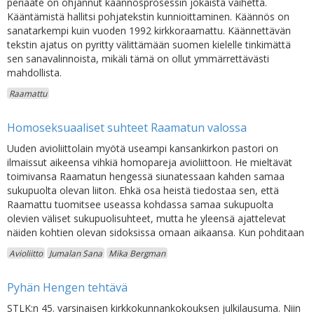
periaate on ohjannut käännösprosessin jokaista vaihetta.
Kääntämistä hallitsi pohjatekstin kunnioittaminen. Käännös on
sanatarkempi kuin vuoden 1992 kirkkoraamattu. Käännettävän
tekstin ajatus on pyritty välittämään suomen kielelle tinkimättä
sen sanavalinnoista, mikäli tämä on ollut ymmärrettävästi
mahdollista.
Raamattu
Homoseksuaaliset suhteet Raamatun valossa
Uuden avioliittolain myötä useampi kansankirkon pastori on
ilmaissut aikeensa vihkiä homopareja avioliittoon. He mieltävät
toimivansa Raamatun hengessä siunatessaan kahden samaa
sukupuolta olevan liiton. Ehkä osa heistä tiedostaa sen, että
Raamattu tuomitsee useassa kohdassa samaa sukupuolta
olevien väliset sukupuolisuhteet, mutta he yleensä ajattelevat
näiden kohtien olevan sidoksissa omaan aikaansa. Kun pohditaan
Avioliitto
Jumalan Sana
Mika Bergman
Pyhän Hengen tehtävä
STLK:n 45. varsinaisen kirkkokunnankokouksen julkilausuma. Niin