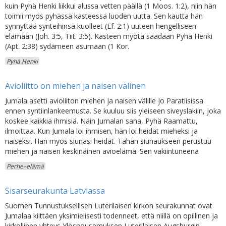
kuin Pyhä Henki liikkui alussa vetten päällä (1 Moos. 1:2), niin hän
toimii myös pyhässä kasteessa luoden uutta. Sen kautta hän
synnyttää synteihinsä kuolleet (Ef. 2:1) uuteen hengelliseen
elämään (Joh. 3:5, Tiit. 3:5). Kasteen myötä saadaan Pyhä Henki
(Apt. 2:38) sydämeen asumaan (1 Kor.
Pyhä Henki
Avioliitto on miehen ja naisen välinen
Jumala asetti avioliiton miehen ja naisen välille jo Paratiisissa
ennen syntiinlankeemusta. Se kuuluu siis yleiseen siveyslakiin, joka
koskee kaikkia ihmisiä. Näin Jumalan sana, Pyhä Raamattu,
ilmoittaa. Kun Jumala loi ihmisen, hän loi heidät mieheksi ja
naiseksi. Hän myös siunasi heidät. Tähän siunaukseen perustuu
miehen ja naisen keskinäinen avioelämä. Sen vakiintuneena
Perhe–elämä
Sisarseurakunta Latviassa
Suomen Tunnustuksellisen Luterilaisen kirkon seurakunnat ovat
Jumalaa kiittäen yksimielisesti todenneet, että niillä on opillinen ja
kirkollinen yhteys Ylösnousemuksen Luterilaisen Augsburgin