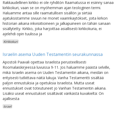
Rakkaudellinen kirkko ei ole ryhditön Raamatussa ei esiinny sanaa
kirkkokuri, vaan se on myöhemman ajan teologinen termi.
Haluamme antaa sille raamatullisen sisällön ja siirtää
ajatuksistamme sivuun ne monet vaarinkaytökset, joita kirkon
historian aikana inkvisiitioineen ja jalkapuineen on tähän sanaan
sisällytetty. Kirkko, joka harjoittaa asiallisesti kirkkokuria, ei
ajelehdi opin tuulissa ja
Kirkkokuri
Israelin asema Uuden Testamentin seurakunnassa
Apostoli Paavali opettaa Israelista perusteellisesti
Roomalaiskirjeessä luvuissa 9-11. Jos haluamme päästä selville,
mikä Israelin asema on Uuden Testamentin aikana, meidän on
erityisesti tutkittava näitä lukuja. Vanha Testamentti sisältää
paljon ennustuksia ja opetuksia Israelista. Mutta useat
ennustukset ovat toteutuneet jo Vanhan Testamentin aikana.
Lisäksi useat ennustukset sisältävät värikästä kuvakieltä: On
ajallisesta
Israel