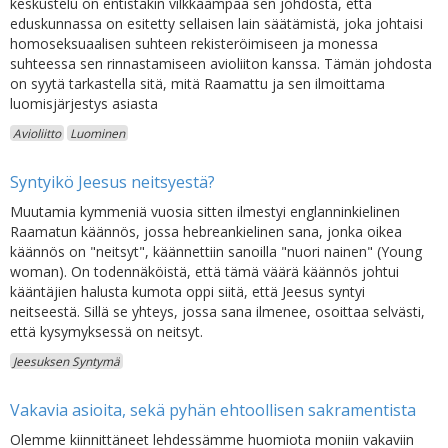
keskustelu on entistäkin vilkkaampaa sen johdosta, että
eduskunnassa on esitetty sellaisen lain säätämistä, joka johtaisi
homoseksuaalisen suhteen rekisteröimiseen ja monessa
suhteessa sen rinnastamiseen avioliiton kanssa. Tämän johdosta
on syytä tarkastella sitä, mitä Raamattu ja sen ilmoittama
luomisjärjestys asiasta
Avioliitto
Luominen
Syntyikö Jeesus neitsyestä?
Muutamia kymmeniä vuosia sitten ilmestyi englanninkielinen
Raamatun käännös, jossa hebreankielinen sana, jonka oikea
käännös on "neitsyt", käännettiin sanoilla "nuori nainen" (Young
woman). On todennäköistä, että tämä väärä käännös johtui
kääntäjien halusta kumota oppi siitä, että Jeesus syntyi
neitseestä. Sillä se yhteys, jossa sana ilmenee, osoittaa selvästi,
että kysymyksessä on neitsyt.
Jeesuksen Syntymä
Vakavia asioita, sekä pyhän ehtoollisen sakramentista
Olemme kiinnittäneet lehdessämme huomiota moniin vakaviin