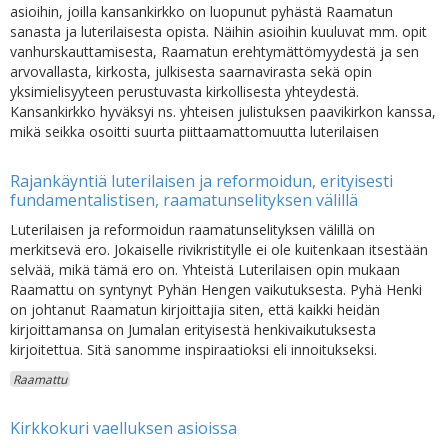
asioihin, joilla kansankirkko on luopunut pyhästä Raamatun
sanasta ja luterilaisesta opista. Näihin asioihin kuuluvat mm. opit
vanhurskauttamisesta, Raamatun erehtymättömyydestä ja sen
arvovallasta, kirkosta, julkisesta saarnavirasta sekä opin
yksimielisyyteen perustuvasta kirkollisesta yhteydestä.
Kansankirkko hyväksyi ns. yhteisen julistuksen paavikirkon kanssa,
mikä seikka osoitti suurta piittaamattomuutta luterilaisen
Rajankäyntiä luterilaisen ja reformoidun, erityisesti
fundamentalistisen, raamatunselityksen välillä
Luterilaisen ja reformoidun raamatunselityksen välillä on
merkitsevä ero. Jokaiselle rivikristitylle ei ole kuitenkaan itsestään
selvää, mikä tämä ero on. Yhteistä Luterilaisen opin mukaan
Raamattu on syntynyt Pyhän Hengen vaikutuksesta. Pyhä Henki
on johtanut Raamatun kirjoittajia siten, että kaikki heidän
kirjoittamansa on Jumalan erityisestä henkivaikutuksesta
kirjoitettua. Sitä sanomme inspiraatioksi eli innoitukseksi.
Raamattu
Kirkkokuri vaelluksen asioissa