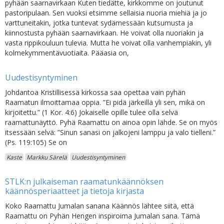
pyhään saarnavirkaan Kuten tiedätte, kirkkomme on joutunut
pastoripulaan. Sen vuoksi etsimme sellaisia nuoria miehiä ja jo
varttuneitakin, jotka tuntevat sydämessään kutsumusta ja
kiinnostusta pyhään saarnavirkaan. He voivat olla nuoriakin ja
vasta rippikouluun tulevia. Mutta he voivat olla vanhempiakin, yli
kolmekymmentävuotiaita. Pääasia on,
Uudestisyntyminen
Johdantoa Kristillisessä kirkossa saa opettaa vain pyhän
Raamatun ilmoittamaa oppia. ”Ei pidä järkeillä yli sen, mikä on
kirjoitettu.” (1 Kor. 4:6) Jokaiselle opille tulee olla selvä
raamattunäyttö. Pyhä Raamattu on ainoa opin lähde. Se on myös
itsessään selvä: ”Sinun sanasi on jalkojeni lamppu ja valo tielleni.”
(Ps. 119:105) Se on
Kaste
Markku Särelä
Uudestisyntyminen
STLK:n julkaiseman raamatunkäännöksen
käännösperiaatteet ja tietoja kirjasta
Koko Raamattu Jumalan sanana Käännös lähtee siitä, että
Raamattu on Pyhän Hengen inspiroima Jumalan sana. Tämä