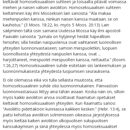
kieltävät homoseksuaalisen suhteen ja toisaalta pitävät voimassa
miehen ja naisen välisen avioliiton. Homoseksuaalisen suhteen
kieltäminen käy ilmi Mooseksen lain sanoista: ”Älä makaa
miehenpuolen kanssa, niinkuin naisen kanssa maataan; se on
kauhistus.” (3 Moos. 18:22, ks. myös 5 Moos. 20:13) Lain
säilyminen tältä osin samana Uudessa liitossa käy ilmi apostoli
Paavalin sanoista: ”Jumala on hyljännyt heidät häpeällisiin
himoihin; sillä heidän naispuolensa ovat vaihtaneet luonnollisen
yhteyden luonnonvastaiseen; samoin miespuoletkin, luopuen
luonnollisesta yhteydestä naispuolen kanssa, ovat ...
harjoittaneet, miespuolet miespuolten kanssa, riettautta.” (Room.
1:26,27) Homoseksuaalinen suhde esitetään siis lankeemuksen ja
luonnonmukaisesta yhteydestä luopumisen seurauksena.
Ei ole olemassa eikä voi tulla sellaista muutosta, että
homoseksuaalinen suhde olisi luonnonmukainen. Päinvastoin
luonnonvastaisuus liittyy aina tähän asiaan. Koska näin on, silloin
myös kaikki avioliiton arvoa osoittavat Raamatun opetukset
kieltävät homoseksuaalisen yhteyden. Kun Raamattu sanoo:
”Avioliitto pidettäköön kunniassa kaikkien kesken.” (Hebr. 13:4), se
paitsi kehottaa avioliiton solmimiseen oikeassa järjestyksessä
myös kieltää kaiken avioliiton ulkopuolisen sukupuolisen
kanssakäymisen ja siinä yhteydessä myös homoseksuaaliset