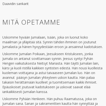
Daavidin sankarit
MITÄ OPETAMME
Uskomme hyvään Jumalaan, Isään, joka on luonut koko
maailman ja ylläpitää sitä. Synnin tähden ihminen on joutunut
Jumalasta ja hänen hyvyydestään eroon ja ansainnut kadotuksen.
Uskomme Jumalan Poikaan, Jeesukseen Kristukseen, jonka
Jumala on antanut sovittamaan synnin. Jeesus syntyi Pyhän
Hengen vaikutuksesta Neitsyt Mariasta. Hän täytti Jumalan lain,
kärsi ja kuoli ristillä kaikkien syntisten edestä. Hän nousi kuolleista
kuoleman voittajana ja astui taivaaseen Jumalan luo. Hän on
avannut pääsyn Jumalan yhteyteen uskon kautta. Hän palaa
takaisin herättämään kuolleet ja tuomitsemaan kaikki ihmiset.
Epäuskoiset joutuvat kadotukseen ja uskovat saavat elää
iankaikkisesti Jumalan kanssa.
Uskomme Pyhään Henkeen. Hän puhuu Raamatussa, joka on
Jumalan sana. Sanan ja sakramenttien kautta hän synnyttää ja