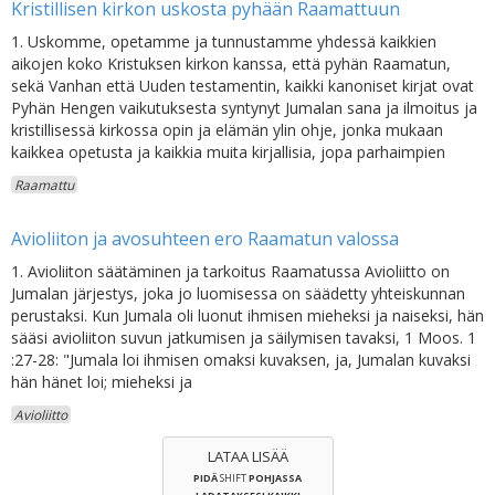
Kristillisen kirkon uskosta pyhään Raamattuun
1. Uskomme, opetamme ja tunnustamme yhdessä kaikkien
aikojen koko Kristuksen kirkon kanssa, että pyhän Raamatun,
sekä Vanhan että Uuden testamentin, kaikki kanoniset kirjat ovat
Pyhän Hengen vaikutuksesta syntynyt Jumalan sana ja ilmoitus ja
kristillisessä kirkossa opin ja elämän ylin ohje, jonka mukaan
kaikkea opetusta ja kaikkia muita kirjallisia, jopa parhaimpien
Raamattu
Avioliiton ja avosuhteen ero Raamatun valossa
1. Avioliiton säätäminen ja tarkoitus Raamatussa Avioliitto on
Jumalan järjestys, joka jo luomisessa on säädetty yhteiskunnan
perustaksi. Kun Jumala oli luonut ihmisen mieheksi ja naiseksi, hän
sääsi avioliiton suvun jatkumisen ja säilymisen tavaksi, 1 Moos. 1
:27-28: "Jumala loi ihmisen omaksi kuvaksen, ja, Jumalan kuvaksi
hän hänet loi; mieheksi ja
Avioliitto
LATAA LISÄÄ
PIDÄ
SHIFT
POHJASSA