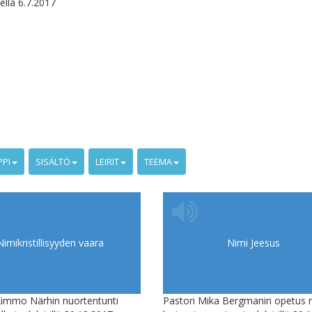
ellä 6.7.2017
PPI
SISÄLTÖ
LEIRIT
TEEMA
Nimikristillisyyden vaara
Nimi Jeesus
Kimmo Närhin nuortentunti
Pastori Mika Bergmanin opetus n