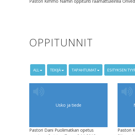
Pastori Kimmo Närhin oppitunti raamattuleirillä Orived
OPPITUNNIT
ALL
TEKIJÄ
TAPAHTUMAT
ESITYKSEN TYY
Usko ja tiede
Pastori Dani Puolimatkan opetus
Pastori 