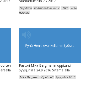
12.2017
raamattuleirillä 7.7.2017
Oppitunti
Raamattuleiri 2017
Usko
Vesa
Hautala
Pyhä Henki evankeliumin työssä
nuorten
Pastori Mika Bergmanin oppitunti
ereella
Syysjuhlilla 24.9.2016 Siitamajalla
Mika Bergman
Oppitunti
Syysjuhla 2016