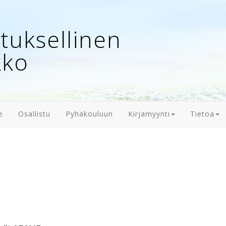
uksellinen
kko
e
Osallistu
Pyhäkouluun
Kirjamyynti
Tietoa