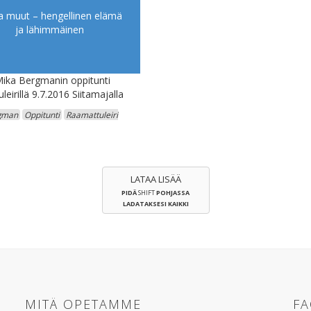
a muut – hengellinen elämä
ja lähimmäinen
Mika Bergmanin oppitunti
eirillä 9.7.2016 Siitamajalla
gman
Oppitunti
Raamattuleiri
LATAA LISÄÄ
PIDÄ
SHIFT
POHJASSA
LADATAKSESI KAIKKI
MITÄ OPETAMME
F