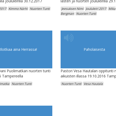
lla joululeirillä 30.12.2017
lasten ja nuorten joululeirillä 29.
 2017
Kimmo Närhi
Nuorten Tunti
Jeesuksen Nimi
Joululeiri 2017
Mika
Bergman
Nuorten Tunti
Iloitkaa aina Herrassa!
Paholaisesta
Dani Puolimatkan nuorten tunti
Pastori Vesa Hautalan oppitunti 
6 Tampereella
aikuisten illassa 19.10.2016 Tamp
imatka
Nuorten Tunti
Nuorten Tunti
Vesa Hautala