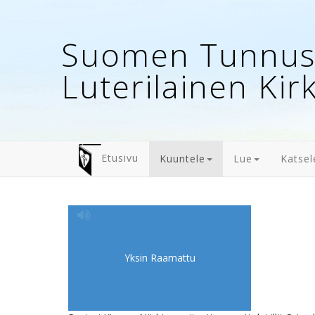
Suomen Tunnust
Luterilainen Kir
Etusivu
Kuuntele
Lue
Katsel
Yksin Raamattu