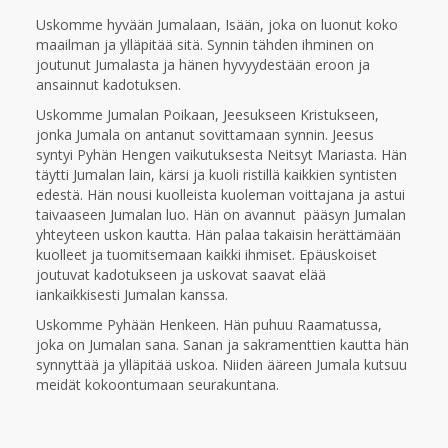
Uskomme hyvään Jumalaan, Isään, joka on luonut koko
maailman ja ylläpitää sitä. Synnin tähden ihminen on
joutunut Jumalasta ja hänen hyvyydestään eroon ja
ansainnut kadotuksen.
Uskomme Jumalan Poikaan, Jeesukseen Kristukseen,
jonka Jumala on antanut sovittamaan synnin. Jeesus
syntyi Pyhän Hengen vaikutuksesta Neitsyt Mariasta. Hän
täytti Jumalan lain, kärsi ja kuoli ristillä kaikkien syntisten
edestä. Hän nousi kuolleista kuoleman voittajana ja astui
taivaaseen Jumalan luo. Hän on avannut pääsyn Jumalan
yhteyteen uskon kautta. Hän palaa takaisin herättämään
kuolleet ja tuomitsemaan kaikki ihmiset. Epäuskoiset
joutuvat kadotukseen ja uskovat saavat elää
iankaikkisesti Jumalan kanssa.
Uskomme Pyhään Henkeen. Hän puhuu Raamatussa,
joka on Jumalan sana. Sanan ja sakramenttien kautta hän
synnyttää ja ylläpitää uskoa. Niiden ääreen Jumala kutsuu
meidät kokoontumaan seurakuntana.