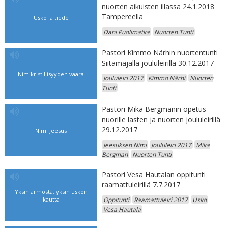
nuorten aikuisten illassa 24.1.2018
Tampereella
Usko ja tiede
Dani Puolimatka
Nuorten Tunti
Pastori Kimmo Närhin nuortentunti
Siitamajalla joululeirillä 30.12.2017
Nimikristillisyyden vaara
Joululeiri 2017
Kimmo Närhi
Nuorten
Tunti
Pastori Mika Bergmanin opetus
nuorille lasten ja nuorten joululeirillä
29.12.2017
Nimi Jeesus
Jeesuksen Nimi
Joululeiri 2017
Mika
Bergman
Nuorten Tunti
Pastori Vesa Hautalan oppitunti
raamattuleirillä 7.7.2017
Yksin armosta, yksin uskon
kautta
Oppitunti
Raamattuleiri 2017
Usko
Vesa Hautala