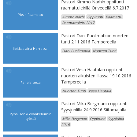
Pastori Kimmo Närhin oppitunti
raamattuleirillä Orivedellä 6.7.2017
Yksin Raamattu
Kimmo Närhi
Oppitunti
Raamattu
Raamattuleiri 2017
Pastori Dani Puolimatkan nuorten
tunti 2.11.2016 Tampereella
Iloitkaa aina Herrassa!
Dani Puolimatka
Nuorten Tunti
Pastori Vesa Hautalan oppitunti
nuorten aikuisten illassa 19.10.2016
Tampereella
Paholaisesta
Nuorten Tunti
Vesa Hautala
Pastori Mika Bergmanin oppitunti
Syysjuhlilla 24.9.2016 Siitamajalla
Pyhä Henki evankeliumin
työssä
Mika Bergman
Oppitunti
Syysjuhla
2016