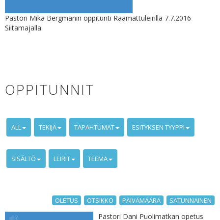
Pastori Mika Bergmanin oppitunti Raamattuleirillä 7.7.2016
Siitamajalla
OPPITUNNIT
ALL
TEKIJÄ
TAPAHTUMAT
ESITYKSEN TYYPPI
SISÄLTÖ
LEIRIT
TEEMA
OLETUS
OTSIKKO
PÄIVÄMÄÄRÄ
SATUNNAINEN
Pastori Dani Puolimatkan opetus