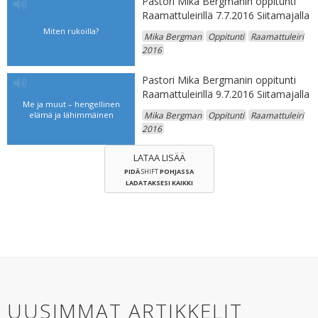
Pastori Mika Bergmanin oppitunti
Raamattuleirillä 7.7.2016 Siitamajalla
Miten rukoilla?
Mika Bergman
Oppitunti
Raamattuleiri
2016
Pastori Mika Bergmanin oppitunti
Raamattuleirillä 9.7.2016 Siitamajalla
Me ja muut – hengellinen
elämä ja lähimmäinen
Mika Bergman
Oppitunti
Raamattuleiri
2016
LATAA LISÄÄ
PIDÄ
SHIFT
POHJASSA
LADATAKSESI KAIKKI
UUSIMMAT ARTIKKELIT