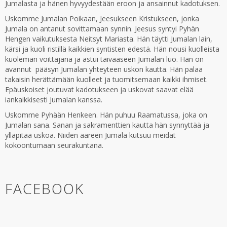
Jumalasta ja hänen hyvyydestään eroon ja ansainnut kadotuksen.
Uskomme Jumalan Poikaan, Jeesukseen Kristukseen, jonka
Jumala on antanut sovittamaan synnin. Jeesus syntyi Pyhän
Hengen vaikutuksesta Neitsyt Mariasta. Hän täytti Jumalan lain,
kärsi ja kuoli ristillä kaikkien syntisten edestä. Hän nousi kuolleista
kuoleman voittajana ja astui taivaaseen Jumalan luo. Hän on
avannut pääsyn Jumalan yhteyteen uskon kautta. Hän palaa
takaisin herättämään kuolleet ja tuomitsemaan kaikki ihmiset.
Epäuskoiset joutuvat kadotukseen ja uskovat saavat elää
iankaikkisesti Jumalan kanssa.
Uskomme Pyhään Henkeen. Hän puhuu Raamatussa, joka on
Jumalan sana. Sanan ja sakramenttien kautta hän synnyttää ja
ylläpitää uskoa. Niiden ääreen Jumala kutsuu meidät
kokoontumaan seurakuntana.
FACEBOOK