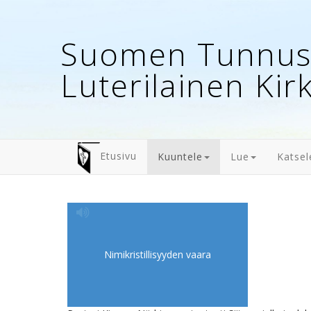
Suomen Tunnust
Luterilainen Kir
Etusivu
Kuuntele
Lue
Katsel
Nimikristillisyyden vaara