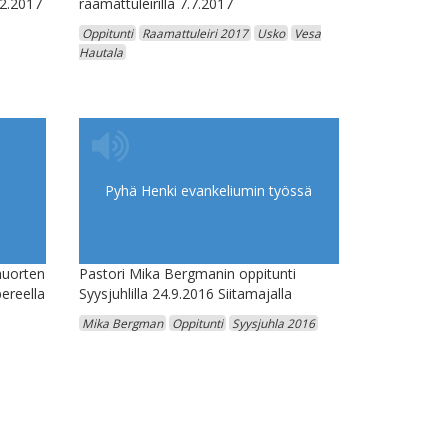
12.2017
raamattuleirillä 7.7.2017
Oppitunti
Raamattuleiri 2017
Usko
Vesa
Hautala
Pyhä Henki evankeliumin työssä
nuorten
Pastori Mika Bergmanin oppitunti
ereella
Syysjuhlilla 24.9.2016 Siitamajalla
Mika Bergman
Oppitunti
Syysjuhla 2016