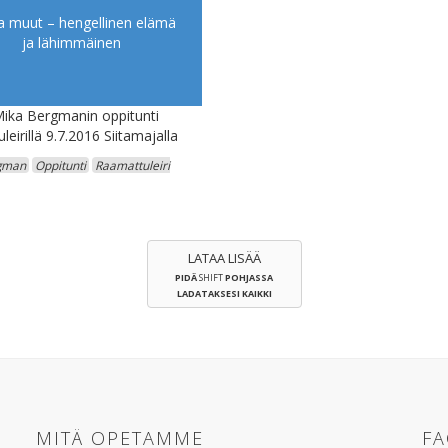
a muut – hengellinen elämä
ja lähimmäinen
Mika Bergmanin oppitunti
eirillä 9.7.2016 Siitamajalla
gman
Oppitunti
Raamattuleiri
LATAA LISÄÄ
PIDÄ
SHIFT
POHJASSA
LADATAKSESI KAIKKI
MITÄ OPETAMME
F