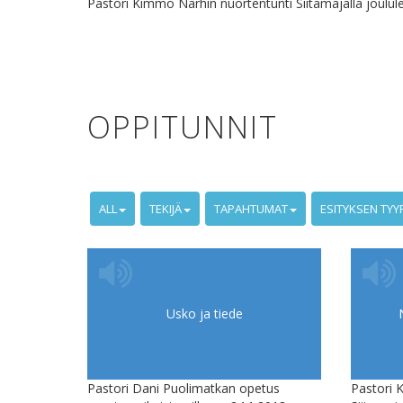
Pastori Kimmo Närhin nuortentunti Siitamajalla joululei
OPPITUNNIT
ALL
TEKIJÄ
TAPAHTUMAT
ESITYKSEN TYY
Usko ja tiede
Pastori Dani Puolimatkan opetus
Pastori 