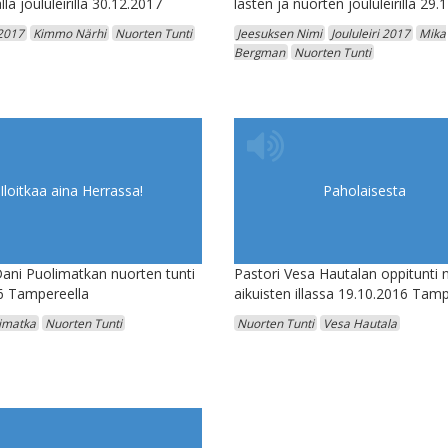
lla joululeirillä 30.12.2017
lasten ja nuorten joululeirillä 29.
 2017
Kimmo Närhi
Nuorten Tunti
Jeesuksen Nimi
Joululeiri 2017
Mika
Bergman
Nuorten Tunti
Iloitkaa aina Herrassa!
Paholaisesta
Dani Puolimatkan nuorten tunti
Pastori Vesa Hautalan oppitunti 
6 Tampereella
aikuisten illassa 19.10.2016 Tamp
imatka
Nuorten Tunti
Nuorten Tunti
Vesa Hautala