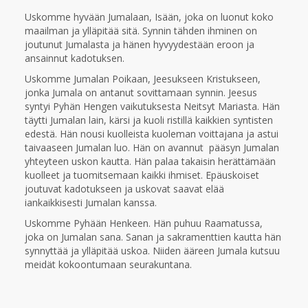
Uskomme hyvään Jumalaan, Isään, joka on luonut koko
maailman ja ylläpitää sitä. Synnin tähden ihminen on
joutunut Jumalasta ja hänen hyvyydestään eroon ja
ansainnut kadotuksen.
Uskomme Jumalan Poikaan, Jeesukseen Kristukseen,
jonka Jumala on antanut sovittamaan synnin. Jeesus
syntyi Pyhän Hengen vaikutuksesta Neitsyt Mariasta. Hän
täytti Jumalan lain, kärsi ja kuoli ristillä kaikkien syntisten
edestä. Hän nousi kuolleista kuoleman voittajana ja astui
taivaaseen Jumalan luo. Hän on avannut pääsyn Jumalan
yhteyteen uskon kautta. Hän palaa takaisin herättämään
kuolleet ja tuomitsemaan kaikki ihmiset. Epäuskoiset
joutuvat kadotukseen ja uskovat saavat elää
iankaikkisesti Jumalan kanssa.
Uskomme Pyhään Henkeen. Hän puhuu Raamatussa,
joka on Jumalan sana. Sanan ja sakramenttien kautta hän
synnyttää ja ylläpitää uskoa. Niiden ääreen Jumala kutsuu
meidät kokoontumaan seurakuntana.