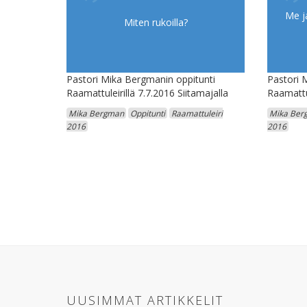
Me j
Miten rukoilla?
Pastori Mika Bergmanin oppitunti
Pastori 
Raamattuleirillä 7.7.2016 Siitamajalla
Raamattul
Mika Bergman
Oppitunti
Raamattuleiri
Mika Ber
2016
2016
UUSIMMAT ARTIKKELIT