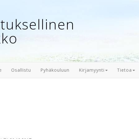
uksellinen
kko
e
Osallistu
Pyhäkouluun
Kirjamyynti
Tietoa