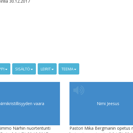
rillä 30.12.2017
PPI
SISÄLTÖ
LEIRIT
TEEMA
Nimikristillisyyden vaara
Nimi Jeesus
Kimmo Närhin nuortentunti
Pastori Mika Bergmanin opetus n