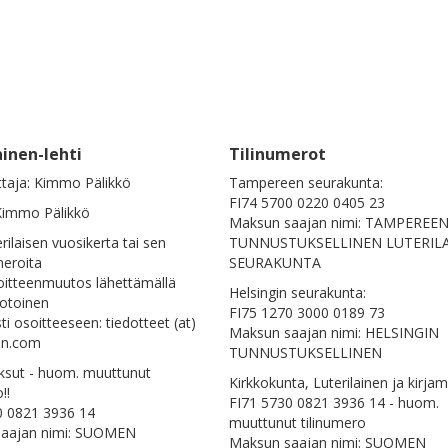
ainen-lehti
Tilinumerot
ttaja: Kimmo Pälikkö
Tampereen seurakunta:
FI74 5700 0220 0405 23
 Kimmo Pälikkö
Maksun saajan nimi: TAMPEREE
erilaisen vuosikerta tai sen
TUNNUSTUKSELLINEN LUTERIL
eroita
SEURAKUNTA
oitteenmuutos lähettämällä
Helsingin seurakunta:
otoinen
FI75 1270 3000 0189 73
i osoitteeseen: tiedotteet (at)
Maksun saajan nimi: HELSINGIN
nen.com
TUNNUSTUKSELLINEN
ksut - huom. muuttunut
Kirkkokunta, Luterilainen ja kirjam
o!!
FI71 5730 0821 3936 14 - huom.
0 0821 3936 14
muuttunut tilinumero
aajan nimi: SUOMEN
Maksun saajan nimi: SUOMEN