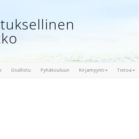
uksellinen
kko
e
Osallistu
Pyhäkouluun
Kirjamyynti
Tietoa