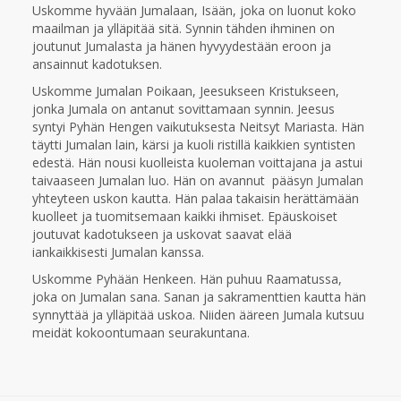
Uskomme hyvään Jumalaan, Isään, joka on luonut koko
maailman ja ylläpitää sitä. Synnin tähden ihminen on
joutunut Jumalasta ja hänen hyvyydestään eroon ja
ansainnut kadotuksen.
Uskomme Jumalan Poikaan, Jeesukseen Kristukseen,
jonka Jumala on antanut sovittamaan synnin. Jeesus
syntyi Pyhän Hengen vaikutuksesta Neitsyt Mariasta. Hän
täytti Jumalan lain, kärsi ja kuoli ristillä kaikkien syntisten
edestä. Hän nousi kuolleista kuoleman voittajana ja astui
taivaaseen Jumalan luo. Hän on avannut pääsyn Jumalan
yhteyteen uskon kautta. Hän palaa takaisin herättämään
kuolleet ja tuomitsemaan kaikki ihmiset. Epäuskoiset
joutuvat kadotukseen ja uskovat saavat elää
iankaikkisesti Jumalan kanssa.
Uskomme Pyhään Henkeen. Hän puhuu Raamatussa,
joka on Jumalan sana. Sanan ja sakramenttien kautta hän
synnyttää ja ylläpitää uskoa. Niiden ääreen Jumala kutsuu
meidät kokoontumaan seurakuntana.