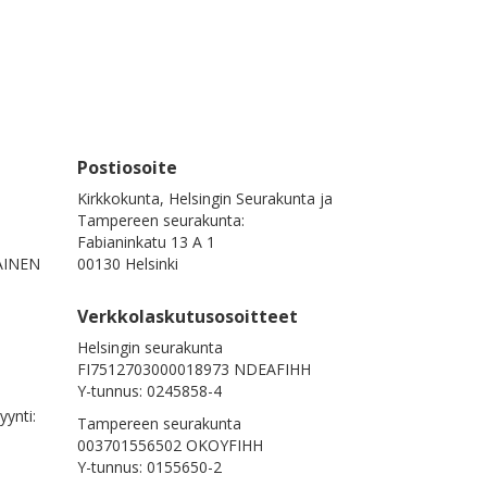
Postiosoite
Kirkkokunta, Helsingin Seurakunta ja
Tampereen seurakunta:
N
Fabianinkatu 13 A 1
AINEN
00130 Helsinki
Verkkolaskutusosoitteet
Helsingin seurakunta
FI7512703000018973 NDEAFIHH
Y-tunnus: 0245858-4
yynti:
Tampereen seurakunta
003701556502 OKOYFIHH
Y-tunnus: 0155650-2