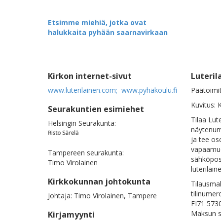
Etsimme miehiä, jotka ovat
halukkaita pyhään saarnavirkaan
Kirkon internet-sivut
Luteril
www.luterilainen.com;
www.pyhäkoulu.fi
Päätoimi
Kuvitus:
Seurakuntien esimiehet
Tilaa Lut
Helsingin Seurakunta:
näytenum
ja tee os
vapaamu
Tampereen seurakunta:
sähköpost
Timo Virolainen
luterilai
Kirkkokunnan johtokunta
Tilausma
tilinumer
Johtaja: Timo Virolainen, Tampere
FI71 573
Maksun s
Kirjamyynti