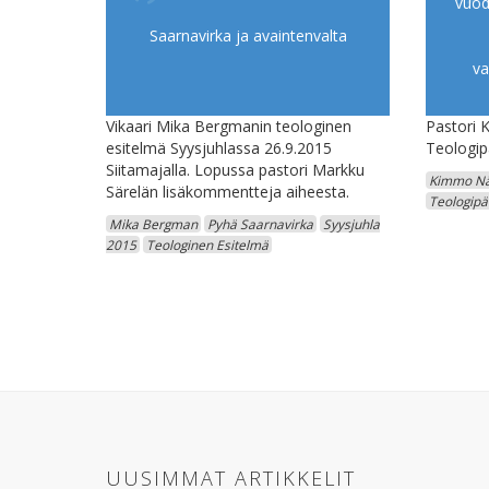
vuod
Saarnavirka ja avaintenvalta
va
Vikaari Mika Bergmanin teologinen
Pastori 
esitelmä Syysjuhlassa 26.9.2015
Teologipä
Siitamajalla. Lopussa pastori Markku
Kimmo Nä
Särelän lisäkommentteja aiheesta.
Teologipä
Mika Bergman
Pyhä Saarnavirka
Syysjuhla
2015
Teologinen Esitelmä
UUSIMMAT ARTIKKELIT