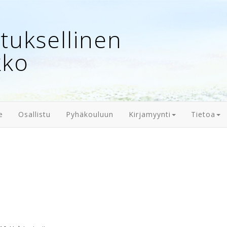
uksellinen
kko
e
Osallistu
Pyhäkouluun
Kirjamyynti
Tietoa