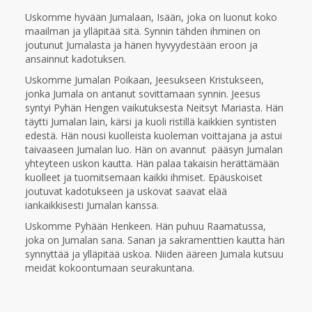
Uskomme hyvään Jumalaan, Isään, joka on luonut koko
maailman ja ylläpitää sitä. Synnin tähden ihminen on
joutunut Jumalasta ja hänen hyvyydestään eroon ja
ansainnut kadotuksen.
Uskomme Jumalan Poikaan, Jeesukseen Kristukseen,
jonka Jumala on antanut sovittamaan synnin. Jeesus
syntyi Pyhän Hengen vaikutuksesta Neitsyt Mariasta. Hän
täytti Jumalan lain, kärsi ja kuoli ristillä kaikkien syntisten
edestä. Hän nousi kuolleista kuoleman voittajana ja astui
taivaaseen Jumalan luo. Hän on avannut pääsyn Jumalan
yhteyteen uskon kautta. Hän palaa takaisin herättämään
kuolleet ja tuomitsemaan kaikki ihmiset. Epäuskoiset
joutuvat kadotukseen ja uskovat saavat elää
iankaikkisesti Jumalan kanssa.
Uskomme Pyhään Henkeen. Hän puhuu Raamatussa,
joka on Jumalan sana. Sanan ja sakramenttien kautta hän
synnyttää ja ylläpitää uskoa. Niiden ääreen Jumala kutsuu
meidät kokoontumaan seurakuntana.