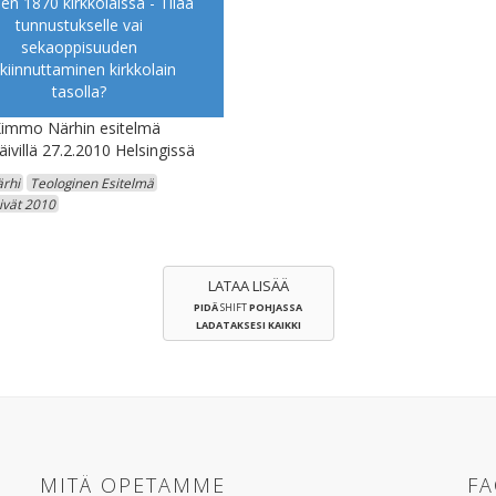
en 1870 kirkkolaissa - Tilaa
tunnustukselle vai
sekaoppisuuden
kiinnuttaminen kirkkolain
tasolla?
Kimmo Närhin esitelmä
ivillä 27.2.2010 Helsingissä
rhi
Teologinen Esitelmä
ivät 2010
LATAA LISÄÄ
PIDÄ
SHIFT
POHJASSA
LADATAKSESI KAIKKI
MITÄ OPETAMME
F