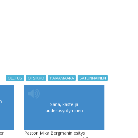
OLETUS
OTSIKKO
PÄIVÄMÄÄRÄ
SATUNNAINEN
n
Sana, kaste ja
uudestisyntyminen
nen
Pastori Mika Bergmanin esitys