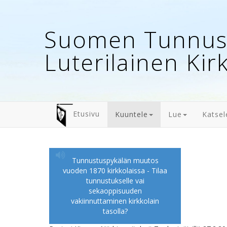
Suomen Tunnust
Luterilainen Kir
Etusivu
Kuuntele
Lue
Katsel
Tunnustuspykälän muutos
vuoden 1870 kirkkolaissa - Tilaa
tunnustukselle vai
sekaoppisuuden
vakiinnuttaminen kirkkolain
tasolla?