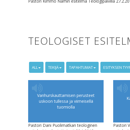
Pastori Kimmo Närhin esitelmä Teologipäivillä 27.2.20
TEOLOGISET ESITE
ALL
TEKIJÄ
TAPAHTUMAT
ESITYKSEN TYY
Vanhurskauttamisen perusteet
K
uskoon tullessa ja viimeisellä
tuomiolla
Pastori Dani Puolimatkan teologinen
Pastori 