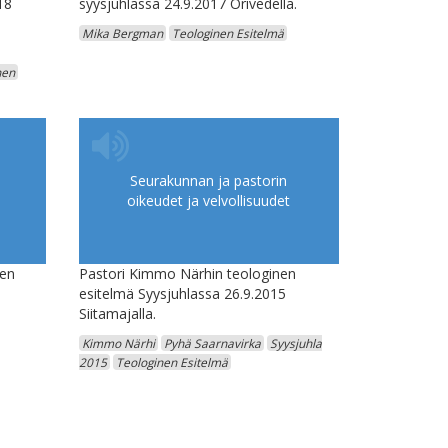
18
syysjuhlassa 24.9.2017 Orivedellä.
Mika Bergman
Teologinen Esitelmä
nen
Seurakunnan ja pastorin
oikeudet ja velvollisuudet
nen
Pastori Kimmo Närhin teologinen
esitelmä Syysjuhlassa 26.9.2015
Siitamajalla.
Kimmo Närhi
Pyhä Saarnavirka
Syysjuhla
2015
Teologinen Esitelmä