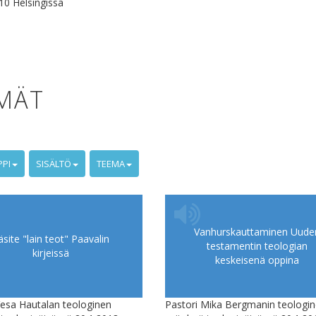
10 Helsingissä
LMÄT
PPI
SISÄLTÖ
TEEMA
Vanhurskauttaminen Uude
äsite "lain teot" Paavalin
testamentin teologian
kirjeissä
keskeisenä oppina
Vesa Hautalan teologinen
Pastori Mika Bergmanin teologi