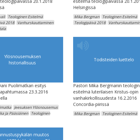
 teologipäivässä 20.1.2018
esitelmä teologipäivässä 20.1.20
ssä
Helsingissä
ali
Teologinen Esitelmä
Mika Bergman
Teologinen Esitelmä
ivä 2018
Vanhurskauttaminen
Teologipäivä 2018
Vanhurskauttami
ala
Ylösnousemuksen
Todisteiden luettelo
historiallisuus
Dani Puolimatkan esitys
Pastori Mika Bergmanin teologi
tapahtumassa 23.3.2016
esitelmä luterilaisen Kristus-opin
ella
vanhakirkollisuudesta 16.2.2016
Concordia-piirissä
imatka
Jeesuksen Ylösnousemus
ka Ja Pääsiäinen
Teologinen
Mika Bergman
Teologinen Esitelmä
unnustuspykälän muutos