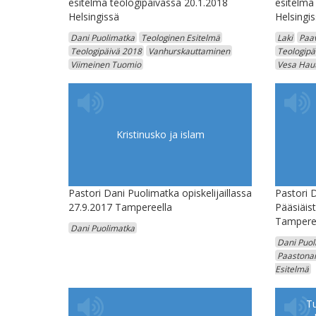
esitelmä teologipäivässä 20.1.2018
esitelmä
Helsingissä
Helsingi
Dani Puolimatka
Teologinen Esitelmä
Laki
Paav
Teologipäivä 2018
Vanhurskauttaminen
Teologipä
Viimeinen Tuomio
Vesa Haut
Kristinusko ja islam
Pastori Dani Puolimatka opiskelijaillassa
Pastori 
27.9.2017 Tampereella
Pääsiäis
Tampere
Dani Puolimatka
Dani Puol
Paastonai
Esitelmä
T