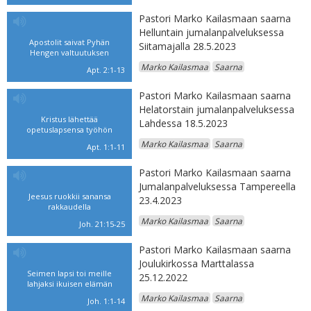
Pastori Marko Kailasmaan saarna
Helluntain jumalanpalveluksessa
Apostolit saivat Pyhän
Siitamajalla 28.5.2023
Hengen valtuutuksen
Marko Kailasmaa
Saarna
Apt. 2:1-13
Pastori Marko Kailasmaan saarna
Helatorstain jumalanpalveluksessa
Kristus lähettää
Lahdessa 18.5.2023
opetuslapsensa työhön
Marko Kailasmaa
Saarna
Apt. 1:1-11
Pastori Marko Kailasmaan saarna
Jumalanpalveluksessa Tampereella
Jeesus ruokkii sanansa
23.4.2023
rakkaudella
Marko Kailasmaa
Saarna
Joh. 21:15-25
Pastori Marko Kailasmaan saarna
Joulukirkossa Marttalassa
Seimen lapsi toi meille
25.12.2022
lahjaksi ikuisen elämän
Marko Kailasmaa
Saarna
Joh. 1:1-14