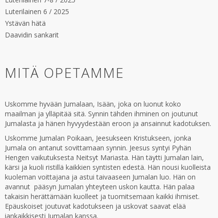
Luterilainen 6 / 2025
Ystävän hätä
Daavidin sankarit
MITÄ OPETAMME
Uskomme hyvään Jumalaan, Isään, joka on luonut koko
maailman ja ylläpitää sitä. Synnin tähden ihminen on joutunut
Jumalasta ja hänen hyvyydestään eroon ja ansainnut kadotuksen.
Uskomme Jumalan Poikaan, Jeesukseen Kristukseen, jonka
Jumala on antanut sovittamaan synnin. Jeesus syntyi Pyhän
Hengen vaikutuksesta Neitsyt Mariasta. Hän täytti Jumalan lain,
kärsi ja kuoli ristillä kaikkien syntisten edestä. Hän nousi kuolleista
kuoleman voittajana ja astui taivaaseen Jumalan luo. Hän on
avannut pääsyn Jumalan yhteyteen uskon kautta. Hän palaa
takaisin herättämään kuolleet ja tuomitsemaan kaikki ihmiset.
Epäuskoiset joutuvat kadotukseen ja uskovat saavat elää
iankaikkisesti Jumalan kanssa.