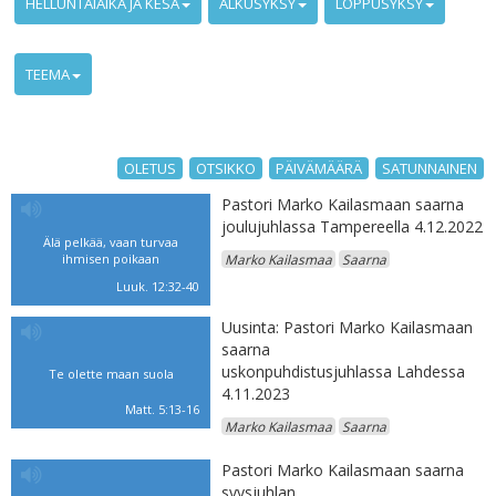
HELLUNTAIAIKA JA KESÄ
ALKUSYKSY
LOPPUSYKSY
TEEMA
OLETUS
OTSIKKO
PÄIVÄMÄÄRÄ
SATUNNAINEN
Pastori Marko Kailasmaan saarna
joulujuhlassa Tampereella 4.12.2022
Älä pelkää, vaan turvaa
ihmisen poikaan
Marko Kailasmaa
Saarna
Luuk. 12:32-40
Uusinta: Pastori Marko Kailasmaan
saarna
uskonpuhdistusjuhlassa Lahdessa
Te olette maan suola
4.11.2023
Matt. 5:13-16
Marko Kailasmaa
Saarna
Pastori Marko Kailasmaan saarna
syysjuhlan