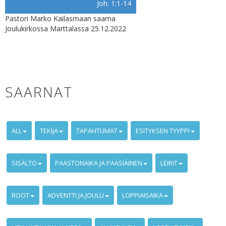
Joh. 1:1-14
Pastori Marko Kailasmaan saarna
Joulukirkossa Marttalassa 25.12.2022
SAARNAT
ALL
TEKIJÄ
TAPAHTUMAT
ESITYKSEN TYYPPI
SISÄLTÖ
PAASTONAIKA JA PÄÄSIÄINEN
LEIRIT
ROOT
ADVENTTI JA JOULU
LOPPIAISAIKA