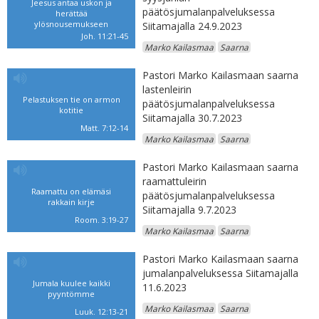
Jeesus antaa uskon ja
päätösjumalanpalveluksessa
herättää
ylösnousemukseen
Siitamajalla 24.9.2023
Joh. 11:21-45
Marko Kailasmaa
Saarna
Pastori Marko Kailasmaan saarna
lastenleirin
Pelastuksen tie on armon
päätösjumalanpalveluksessa
kotitie
Siitamajalla 30.7.2023
Matt. 7:12-14
Marko Kailasmaa
Saarna
Pastori Marko Kailasmaan saarna
raamattuleirin
Raamattu on elämäsi
päätösjumalanpalveluksessa
rakkain kirje
Siitamajalla 9.7.2023
Room. 3:19-27
Marko Kailasmaa
Saarna
Pastori Marko Kailasmaan saarna
jumalanpalveluksessa Siitamajalla
Jumala kuulee kaikki
11.6.2023
pyyntömme
Marko Kailasmaa
Saarna
Luuk. 12:13-21