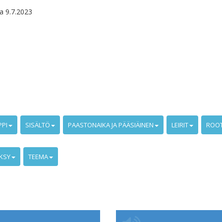
a 9.7.2023
PPI
SISÄLTÖ
PAASTONAIKA JA PÄÄSIÄINEN
LEIRIT
ROO
KSY
TEEMA