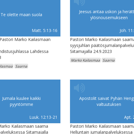
Jeesus antaa uskon ja herät
Te olette maan suola
ylösnousemukseen
Matt. 5:13-16
Joh. 11
 Pastori Marko Kailasmaan
Pastori Marko Kailasmaan saarn
syysjuhlan päätösjumalanpalvel
distusjuhlassa Lahdessa
Siitamajalla 24.9.2023
3
Marko Kailasmaa
Saarna
ilasmaa
Saarna
Jumala kuulee kaikki
Apostolit saivat Pyhän Hen
pyyntömme
valtuutuksen
Luuk. 12:13-21
Apt. 
Marko Kailasmaan saarna
Pastori Marko Kailasmaan saarn
alveluksessa Siitamajalla
Helluntain jumalanpalveluksessa