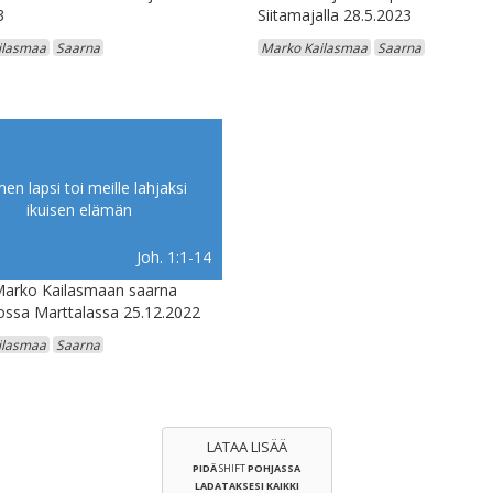
3
Siitamajalla 28.5.2023
ilasmaa
Saarna
Marko Kailasmaa
Saarna
en lapsi toi meille lahjaksi
ikuisen elämän
Joh. 1:1-14
Marko Kailasmaan saarna
kossa Marttalassa 25.12.2022
ilasmaa
Saarna
LATAA LISÄÄ
PIDÄ
SHIFT
POHJASSA
LADATAKSESI KAIKKI