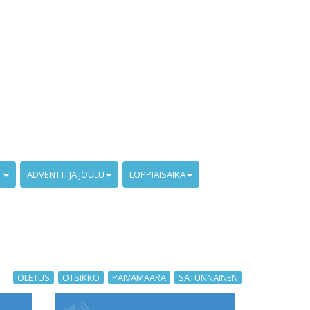
T
ADVENTTI JA JOULU
LOPPIAISAIKA
OLETUS
OTSIKKO
PÄIVÄMÄÄRÄ
SATUNNAINEN