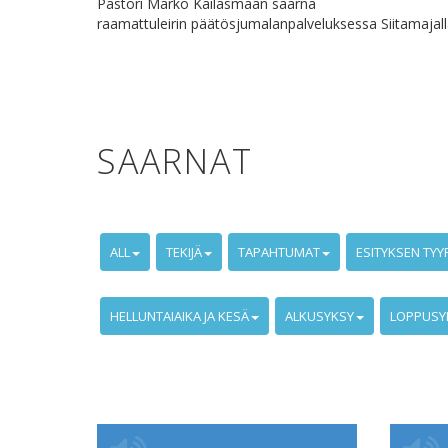
Pastori Marko Kailasmaan saarna
raamattuleirin päätösjumalanpalveluksessa Siitamajall
SAARNAT
ALL
TEKIJÄ
TAPAHTUMAT
ESITYKSEN TYY
HELLUNTAIAIKA JA KESÄ
ALKUSYKSY
LOPPUSY