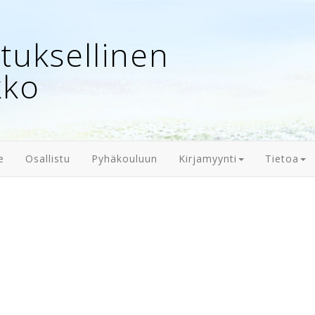
uksellinen
kko
e
Osallistu
Pyhäkouluun
Kirjamyynti
Tietoa