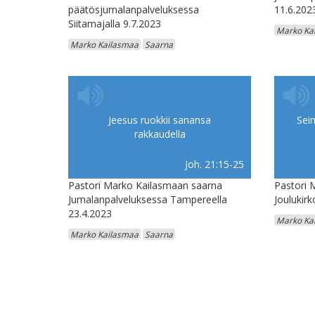
päätösjumalanpalveluksessa
11.6.202
Siitamajalla 9.7.2023
Marko Ka
Marko Kailasmaa
Saarna
Jeesus ruokkii sanansa
Seim
rakkaudella
Joh. 21:15-25
Pastori Marko Kailasmaan saarna
Pastori 
Jumalanpalveluksessa Tampereella
Joulukir
23.4.2023
Marko Ka
Marko Kailasmaa
Saarna