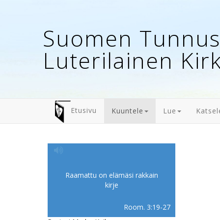
Suomen Tunnust
Luterilainen Kir
Etusivu
Kuuntele
Lue
Katsel
Raamattu on elämäsi rakkain
kirje
Room. 3:19-27