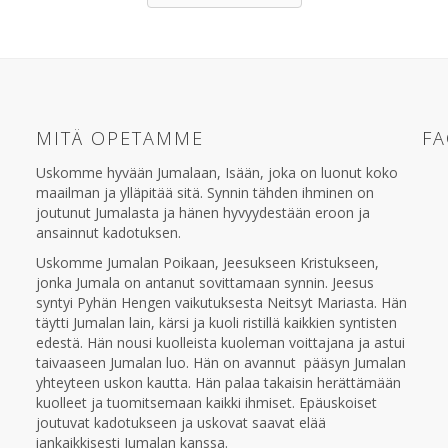
MITÄ OPETAMME
F
Uskomme hyvään Jumalaan, Isään, joka on luonut koko
maailman ja ylläpitää sitä. Synnin tähden ihminen on
joutunut Jumalasta ja hänen hyvyydestään eroon ja
ansainnut kadotuksen.
Uskomme Jumalan Poikaan, Jeesukseen Kristukseen,
jonka Jumala on antanut sovittamaan synnin. Jeesus
syntyi Pyhän Hengen vaikutuksesta Neitsyt Mariasta. Hän
täytti Jumalan lain, kärsi ja kuoli ristillä kaikkien syntisten
edestä. Hän nousi kuolleista kuoleman voittajana ja astui
taivaaseen Jumalan luo. Hän on avannut pääsyn Jumalan
yhteyteen uskon kautta. Hän palaa takaisin herättämään
kuolleet ja tuomitsemaan kaikki ihmiset. Epäuskoiset
joutuvat kadotukseen ja uskovat saavat elää
iankaikkisesti Jumalan kanssa.