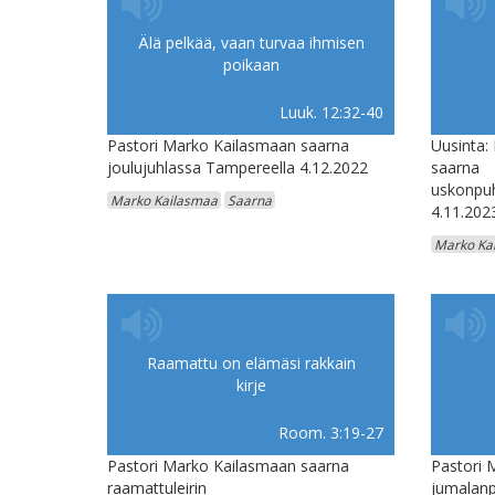
Älä pelkää, vaan turvaa ihmisen
poikaan
Luuk. 12:32-40
Pastori Marko Kailasmaan saarna
Uusinta:
joulujuhlassa Tampereella 4.12.2022
saarna
uskonpuh
Marko Kailasmaa
Saarna
4.11.202
Marko Ka
Raamattu on elämäsi rakkain
kirje
Room. 3:19-27
Pastori Marko Kailasmaan saarna
Pastori 
raamattuleirin
jumalanp