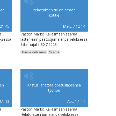
tää
Pelastuksen tie on armon
kotitie
:21-45
Matt. 7:12-14
a
Pastori Marko Kailasmaan saarna
uksessa
lastenleirin päätösjumalanpalveluksessa
Siitamajalla 30.7.2023
Marko Kailasmaa
Saarna
gen
Kristus lähettää opetuslapsensa
työhön
2:1-13
Apt. 1:1-11
a
Pastori Marko Kailasmaan saarna
Helatorstain jumalanpalveluksessa