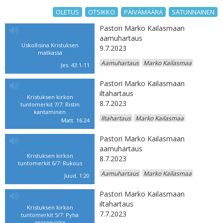
OLETUS
OTSIKKO
PÄIVÄMÄÄRÄ
SATUNNAINEN
Pastori Marko Kailasmaan
aamuhartaus
Uskollisina Kristuksen
9.7.2023
matkassa
Aamuhartaus
Marko Kailasmaa
Jes. 43:1-11
Pastori Marko Kailasmaan
iltahartaus
Kristuksen kirkon
8.7.2023
tuntomerkit 7/7: Ristin
kantaminen
Iltahartaus
Marko Kailasmaa
Matt. 16:24
Pastori Marko Kailasmaan
aamuhartaus
Kristuksen kirkon
8.7.2023
tuntomerkit 6/7: Rukous
Aamuhartaus
Marko Kailasmaa
Juud. 1:20
Pastori Marko Kailasmaan
iltahartaus
Kristuksen kirkon
7.7.2023
tuntomerkit 5/7: Pyhä
saarnavirka