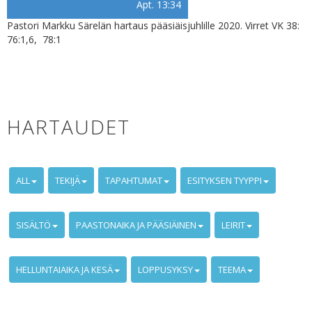
Apt. 13:34
Pastori Markku Särelän hartaus pääsiäisjuhlille 2020. Virret VK 38:
76:1,6, 78:1
HARTAUDET
ALL
TEKIJÄ
TAPAHTUMAT
ESITYKSEN TYYPPI
SISÄLTÖ
PAASTONAIKA JA PÄÄSIÄINEN
LEIRIT
HELLUNTAIAIKA JA KESÄ
LOPPUSYKSY
TEEMA