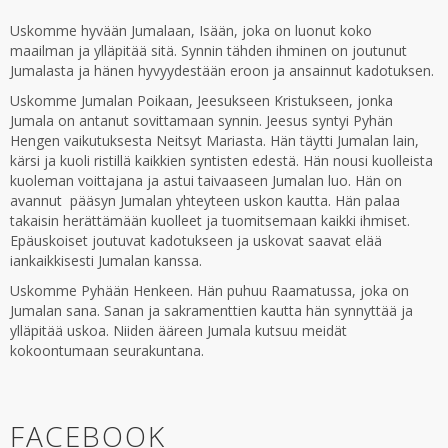
Uskomme hyvään Jumalaan, Isään, joka on luonut koko
maailman ja ylläpitää sitä. Synnin tähden ihminen on joutunut
Jumalasta ja hänen hyvyydestään eroon ja ansainnut kadotuksen.
Uskomme Jumalan Poikaan, Jeesukseen Kristukseen, jonka
Jumala on antanut sovittamaan synnin. Jeesus syntyi Pyhän
Hengen vaikutuksesta Neitsyt Mariasta. Hän täytti Jumalan lain,
kärsi ja kuoli ristillä kaikkien syntisten edestä. Hän nousi kuolleista
kuoleman voittajana ja astui taivaaseen Jumalan luo. Hän on
avannut pääsyn Jumalan yhteyteen uskon kautta. Hän palaa
takaisin herättämään kuolleet ja tuomitsemaan kaikki ihmiset.
Epäuskoiset joutuvat kadotukseen ja uskovat saavat elää
iankaikkisesti Jumalan kanssa.
Uskomme Pyhään Henkeen. Hän puhuu Raamatussa, joka on
Jumalan sana. Sanan ja sakramenttien kautta hän synnyttää ja
ylläpitää uskoa. Niiden ääreen Jumala kutsuu meidät
kokoontumaan seurakuntana.
FACEBOOK