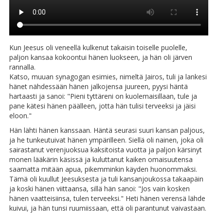
Kun Jeesus oli veneellä kulkenut takaisin toiselle puolelle,
paljon kansaa kokoontui hänen luokseen, ja hän oli järven
rannalla.
Katso, muuan synagogan esimies, nimeltä Jairos, tuli ja lankesi
hänet nähdessään hänen jalkojensa juureen, pyysi häntä
hartaasti ja sanoi: "Pieni tyttäreni on kuolemaisillaan, tule ja
pane kätesi hänen päälleen, jotta hän tulisi terveeksi ja jäisi
eloon."
Hän lähti hänen kanssaan. Häntä seurasi suuri kansan paljous,
ja he tunkeutuivat hänen ympärilleen. Siellä oli nainen, joka oli
sairastanut verenjuoksua kaksitoista vuotta ja paljon kärsinyt
monen lääkärin käsissä ja kuluttanut kaiken omaisuutensa
saamatta mitään apua, pikemminkin käyden huonommaksi.
Tämä oli kuullut Jeesuksesta ja tuli kansanjoukossa takaapäin
ja koski hänen viittaansa, sillä hän sanoi: "Jos vain kosken
hänen vaatteisiinsa, tulen terveeksi." Heti hänen verensä lähde
kuivui, ja hän tunsi ruumiissaan, että oli parantunut vaivastaan.