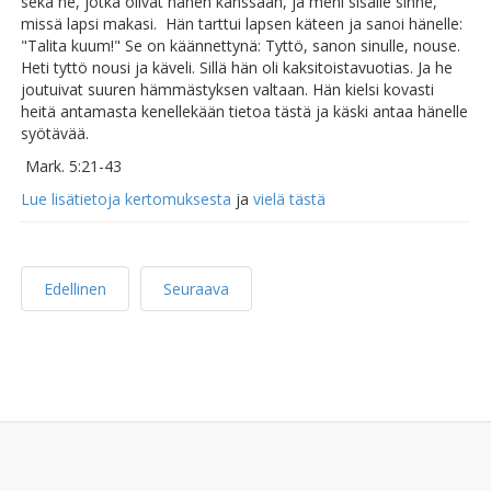
sekä ne, jotka olivat hänen kanssaan, ja meni sisälle sinne,
missä lapsi makasi. Hän tarttui lapsen käteen ja sanoi hänelle:
"Talita kuum!" Se on käännettynä: Tyttö, sanon sinulle, nouse.
Heti tyttö nousi ja käveli. Sillä hän oli kaksitoistavuotias. Ja he
joutuivat suuren hämmästyksen valtaan. Hän kielsi kovasti
heitä antamasta kenellekään tietoa tästä ja käski antaa hänelle
syötävää.
Mark. 5:21-43
Lue lisätietoja kertomuksesta
ja
vielä tästä
Edellinen
Seuraava