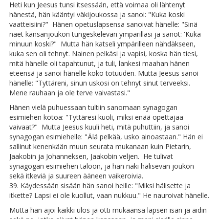
Heti kun Jeesus tunsi itsessään, että voimaa oli lähtenyt
hänestä, hän kääntyi väkijoukossa ja sanoi: "Kuka koski
vaatteisiini?" Hänen opetuslapsensa sanoivat hänelle: "Sinä
näet kansanjoukon tungeskelevan ympärilläsi ja sanot: 'Kuka
minuun koski?" Mutta hän katseli ympärilleen nähdäkseen,
kuka sen oli tehnyt. Nainen pelkäsi ja vapisi, koska hän tiesi,
mitä hänelle oli tapahtunut, ja tuli, lankesi maahan hänen
eteensä ja sanoi hänelle koko totuuden. Mutta Jeesus sanoi
hänelle: "Tyttäreni, sinun uskosi on tehnyt sinut terveeksi.
Mene rauhaan ja ole terve vaivastasi."
Hänen vielä puhuessaan tultiin sanomaan synagogan
esimiehen kotoa: "Tyttäresi kuoli, miksi enää opettajaa
vaivaat?" Mutta Jeesus kuuli heti, mitä puhuttiin, ja sanoi
synagogan esimiehelle: "Älä pelkää, usko ainoastaan." Hän ei
sallinut kenenkään muun seurata mukanaan kuin Pietarin,
Jaakobin ja Johanneksen, Jaakobin veljen. He tulivat
synagogan esimiehen taloon, ja hän näki hälisevän joukon
sekä itkeviä ja suureen ääneen vaikeroivia.
39. Käydessään sisään hän sanoi heille: "Miksi hälisette ja
itkette? Lapsi ei ole kuollut, vaan nukkuu." He nauroivat hänelle.
Mutta hän ajoi kaikki ulos ja otti mukaansa lapsen isän ja äidin