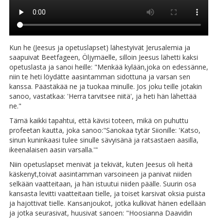
Kun he (Jeesus ja opetuslapset) lähestyivät Jerusalemia ja
saapuivat Beetfageen, Öljymäelle, silloin Jeesus lähetti kaksi
opetuslasta ja sanoi heille: "Menkää kylään,joka on edessänne,
niin te heti löydätte aasintamman sidottuna ja varsan sen
kanssa. Päästäkää ne ja tuokaa minulle. Jos joku teille jotakin
sanoo, vastatkaa: 'Herra tarvitsee niitä', ja heti hän lähettää
ne."
Tämä kaikki tapahtui, että kävisi toteen, mikä on puhuttu
profeetan kautta, joka sanoo:"Sanokaa tytär Siionille: 'Katso,
sinun kuninkaasi tulee sinulle sävyisänä ja ratsastaen aasilla,
ikeenalaisen aasin varsalla.'"
Niin opetuslapset menivät ja tekivät, kuten Jeesus oli heitä
käskenyt,toivat aasintamman varsoineen ja panivat niiden
selkään vaatteitaan, ja hän istuutui niiden päälle. Suurin osa
kansasta levitti vaatteitaan tielle, ja toiset karsivat oksia puista
ja hajottivat tielle. Kansanjoukot, jotka kulkivat hänen edellään
ja jotka seurasivat, huusivat sanoen: "Hoosianna Daavidin