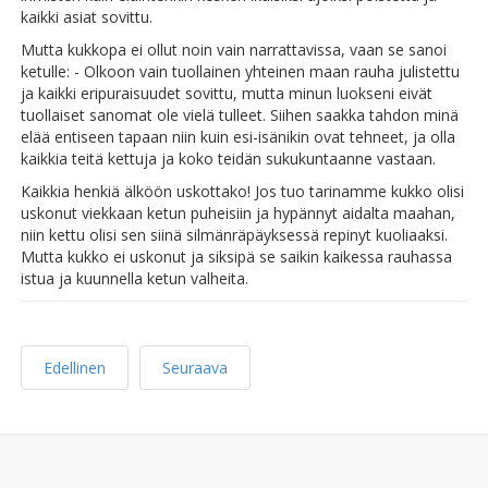
kaikki asiat sovittu.
Mutta kukkopa ei ollut noin vain narrattavissa, vaan se sanoi
ketulle: - Olkoon vain tuollainen yhteinen maan rauha julistettu
ja kaikki eripuraisuudet sovittu, mutta minun luokseni eivät
tuollaiset sanomat ole vielä tulleet. Siihen saakka tahdon minä
elää entiseen tapaan niin kuin esi-isänikin ovat tehneet, ja olla
kaikkia teitä kettuja ja koko teidän sukukuntaanne vastaan.
Kaikkia henkiä älköön uskottako! Jos tuo tarinamme kukko olisi
uskonut viekkaan ketun puheisiin ja hypännyt aidalta maahan,
niin kettu olisi sen siinä silmänräpäyksessä repinyt kuoliaaksi.
Mutta kukko ei uskonut ja siksipä se saikin kaikessa rauhassa
istua ja kuunnella ketun valheita.
Edellinen
Seuraava