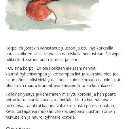
Korppi oli jostakin varastanut juuston ja istui nyt korkealla
puussa aikoen siellä rauhassa nautiskella herkustaan. Silloinpa
tulikin kettu siihen puun juurelle ja sanoi:
- Oi, sinä korppi! En ole koskaan eläissäni nähnyt
kaunishöyhenisempää ja koreampaa lintua kuin sinä olet. Jos
sinun äänesi olisi vielä yhtä kaunis kuin ulkomuotosi, niin sinut
olisi ilman muuta kruunattava kaikkien lintujen kuninkaaksi.
Tällainen ylistys ja kehuminen miellytti korppia ja hän päätti
antaa ketun kuulla kaunista ääntään. Mutta kun hän avasi
nokkansa, tapahtui kauhea vahinko: juusto putosi maahan.
Kettu oli tapansa mukaan vikkelä, sieppasi juuston, söi sen
herkutellen ja nauroi tyhmälle korpille.