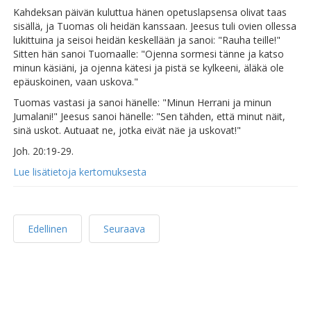
Kahdeksan päivän kuluttua hänen opetuslapsensa olivat taas
sisällä, ja Tuomas oli heidän kanssaan. Jeesus tuli ovien ollessa
lukittuina ja seisoi heidän keskellään ja sanoi: "Rauha teille!"
Sitten hän sanoi Tuomaalle: "Ojenna sormesi tänne ja katso
minun käsiäni, ja ojenna kätesi ja pistä se kylkeeni, äläkä ole
epäuskoinen, vaan uskova."
Tuomas vastasi ja sanoi hänelle: "Minun Herrani ja minun
Jumalani!" Jeesus sanoi hänelle: "Sen tähden, että minut näit,
sinä uskot. Autuaat ne, jotka eivät näe ja uskovat!"
Joh. 20:19-29.
Lue lisätietoja kertomuksesta
Edellinen
Seuraava