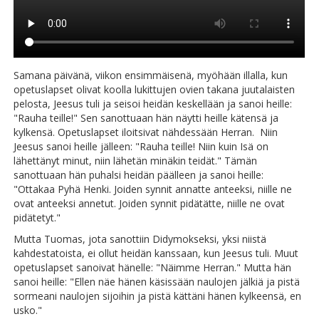
Samana päivänä, viikon ensimmäisenä, myöhään illalla, kun
opetuslapset olivat koolla lukittujen ovien takana juutalaisten
pelosta, Jeesus tuli ja seisoi heidän keskellään ja sanoi heille:
"Rauha teille!" Sen sanottuaan hän näytti heille kätensä ja
kylkensä. Opetuslapset iloitsivat nähdessään Herran. Niin
Jeesus sanoi heille jälleen: "Rauha teille! Niin kuin Isä on
lähettänyt minut, niin lähetän minäkin teidät." Tämän
sanottuaan hän puhalsi heidän päälleen ja sanoi heille:
"Ottakaa Pyhä Henki. Joiden synnit annatte anteeksi, niille ne
ovat anteeksi annetut. Joiden synnit pidätätte, niille ne ovat
pidätetyt."
Mutta Tuomas, jota sanottiin Didymokseksi, yksi niistä
kahdestatoista, ei ollut heidän kanssaan, kun Jeesus tuli. Muut
opetuslapset sanoivat hänelle: "Näimme Herran." Mutta hän
sanoi heille: "Ellen näe hänen käsissään naulojen jälkiä ja pistä
sormeani naulojen sijoihin ja pistä kättäni hänen kylkeensä, en
usko."