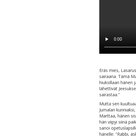
Eräs mies, Lasarus
sairaana. Tämä Mari
hiuksillaan hänen j
lähettivät Jeesukse
sairastaa."
Mutta sen kuultuaa
Jumalan kunniaksi, 
Marttaa, hänen sis
hän viipyi siinä pa
sanoi opetuslapsi
hänelle: "Rabbi, äsk