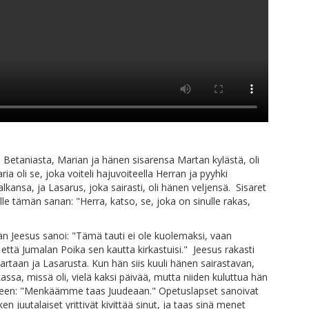
 Betaniasta, Marian ja hänen sisarensa Martan kylästä, oli
a oli se, joka voiteli hajuvoiteella Herran ja pyyhki
alkansa, ja Lasarus, joka sairasti, oli hänen veljensä. Sisaret
lle tämän sanan: "Herra, katso, se, joka on sinulle rakas,
n Jeesus sanoi: "Tämä tauti ei ole kuolemaksi, vaan
että Jumalan Poika sen kautta kirkastuisi." Jeesus rakasti
artaan ja Lasarusta. Kun hän siis kuuli hänen sairastavan,
ikassa, missä oli, vielä kaksi päivää, mutta niiden kuluttua hän
lleen: "Menkäämme taas Juudeaan." Opetuslapset sanoivat
en juutalaiset yrittivät kivittää sinut, ja taas sinä menet