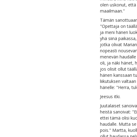
olen uskonut, että 
maailmaan."
Tämän sanottuaan 
"Opettaja on tääll
ja meni hänen luok
yhä siinä paikassa
jotka olivat Maria
nopeasti nousevan 
menevän haudalle i
oli, ja näki hänet,
jos olisit ollut tää
hänen kanssaan tul
liikutuksen valtaan
hänelle: "Herra, tul
Jeesus itki.
Juutalaiset sanoiv
heistä sanoivat: "E
ettei tämä olisi ku
haudalle. Mutta se o
pois." Martta, kuol
ollut haudassa nel