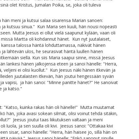
sinä olet Kristus, Jumalan Poika, se, joka oli tuleva
hän meni ja kutsui salaa sisarensa Marian sanoen:
ä ja kutsuu sinua." Kun Maria sen kuuli, hän nousi nopeasti
seen. Mutta Jeesus ei ollut vielä saapunut kylään, vaan oli
, missä Martta oli kohdannut hänet. Kun nyt juutalaiset,
n kanssa talossa häntä lohduttamassa, näkivät hänen
ja lähtevän ulos, he seurasivat häntä luullen hänen
tkemään siellä. Kun siis Maria saapui sinne, missä Jeesus
 hän lankesi hänen jalkojensa eteen ja sanoi hänelle: "Herra,
llä, veljeni ei olisi kuollut." Kun Jeesus näki hänen itkevän ja
leiden juutalaisten itkevän, hän joutui hengessään syvän
 ja vapisi, ja hän sanoi: "Minne panitte hänet?" He sanoivat
e ja katso."
at: "Katso, kuinka rakas hän oli hänelle!" Mutta muutamat
ikö hän, joka avasi sokean silmät, olisi voinut tehdä sitäkin,
ollut?" Jeesus joutui taas liikutuksen valtaan ja meni
li luola, ja sen suulla oli kivi. Jeesus sanoi: "Ottakaa kivi
leen sisar, sanoi hänelle: "Herra, hän haisee jo, sillä hän on
jättä päivää." Jeesus sanoi hänelle: "Enkö sanonut sinulle,