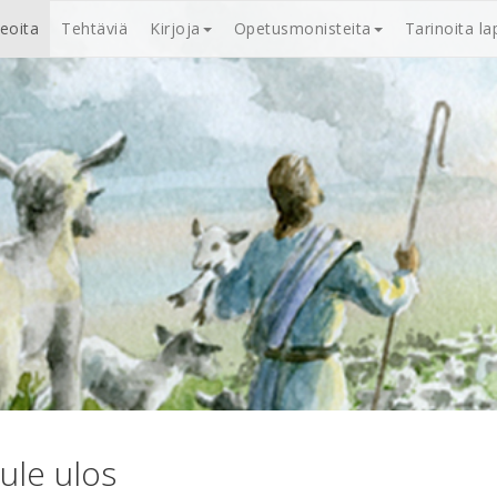
deoita
Tehtäviä
Kirjoja
Opetusmonisteita
Tarinoita lap
ule ulos