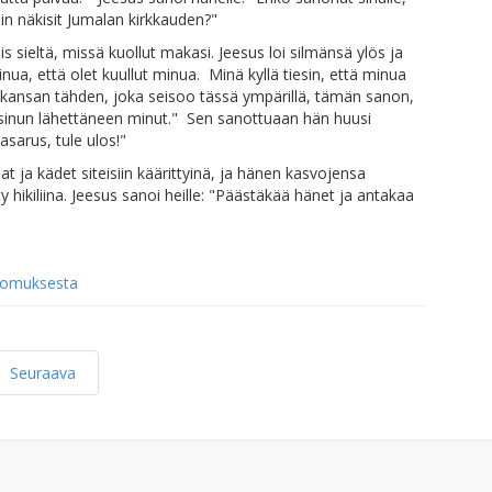
niin näkisit Jumalan kirkkauden?"
is sieltä, missä kuollut makasi. Jeesus loi silmänsä ylös ja
 sinua, että olet kuullut minua. Minä kyllä tiesin, että minua
 kansan tähden, joka seisoo tässä ympärillä, tämän sanon,
 sinun lähettäneen minut." Sen sanottuaan hän huusi
Lasarus, tule ulos!"
alat ja kädet siteisiin käärittyinä, ja hänen kasvojensa
tty hikiliina. Jeesus sanoi heille: "Päästäkää hänet ja antakaa
rtomuksesta
Seuraava