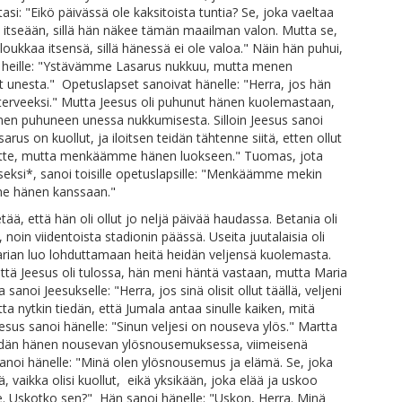
asi: "Eikö päivässä ole kaksitoista tuntia? Se, joka vaeltaa
aa itseään, sillä hän näkee tämän maailman valon. Mutta se,
 loukkaa itsensä, sillä hänessä ei ole valoa." Näin hän puhui,
oi heille: "Ystävämme Lasarus nukkuu, mutta menen
unesta." Opetuslapset sanoivat hänelle: "Herra, jos hän
terveeksi." Mutta Jeesus oli puhunut hänen kuolemastaan,
änen puhuneen unessa nukkumisesta. Silloin Jeesus sanoi
arus on kuollut, ja iloitsen teidän tähtenne siitä, etten ollut
oisitte, mutta menkäämme hänen luokseen." Tuomas, jota
eksi*, sanoi toisille opetuslapsille: "Menkäämme mekin
me hänen kanssaan."
ietää, että hän oli ollut jo neljä päivää haudassa. Betania oli
, noin viidentoista stadionin päässä. Useita juutalaisia oli
arian luo lohduttamaan heitä heidän veljensä kuolemasta.
että Jeesus oli tulossa, hän meni häntä vastaan, mutta Maria
 sanoi Jeesukselle: "Herra, jos sinä olisit ollut täällä, veljeni
utta nytkin tiedän, että Jumala antaa sinulle kaiken, mitä
eesus sanoi hänelle: "Sinun veljesi on nouseva ylös." Martta
iedän hänen nousevan ylösnousemuksessa, viimeisenä
anoi hänelle: "Minä olen ylösnousemus ja elämä. Se, joka
 vaikka olisi kuollut, eikä yksikään, joka elää ja uskoo
e. Uskotko sen?" Hän sanoi hänelle: "Uskon, Herra. Minä