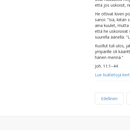
että jos uskoisit, 
He ottivat kiven po
sanoi: "Isä, kiitän
aina kuulet, mutta
että he uskoisivat
suurella äänellä: "
Kuollut tuli ulos, j
ympärille oli kääri
hänen mennä."
Joh. 11:1–44
Lue lisätietoja ke
Edellinen