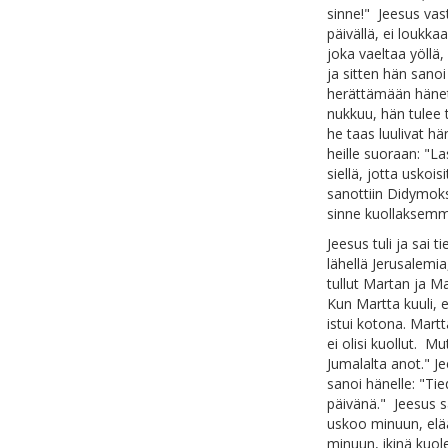
sinne!" Jeesus vast
päivällä, ei loukk
joka vaeltaa yöllä,
ja sitten hän san
herättämään hänet 
nukkuu, hän tulee 
he taas luulivat h
heille suoraan: "Las
siellä, jotta usk
sanottiin Didymoks
sinne kuollaksem
Jeesus tuli ja sai t
lähellä Jerusalemia
tullut Martan ja M
Kun Martta kuuli, 
istui kotona. Martta
ei olisi kuollut. M
Jumalalta anot." J
sanoi hänelle: "T
päivänä." Jeesus s
uskoo minuun, elää,
minuun, ikinä kuol