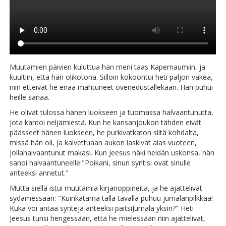
Muutamien päivien kuluttua hän meni taas Kapernaumiin, ja
kuultiin, että hän olikotona. Silloin kokoontui heti paljon väkeä,
niin etteivät he enää mahtuneet ovenedustallekaan. Hän puhui
heille sanaa.
He olivat tulossa hänen luokseen ja tuomassa halvaantunutta,
jota kantoi neljämiestä. Kun he kansanjoukon tähden eivät
päässeet hänen luokseen, he purkivatkaton siltä kohdalta,
missä hän oli, ja kaivettuaan aukon laskivat alas vuoteen,
jollahalvaantunut makasi. Kun Jeesus näki heidän uskonsa, hän
sanoi halvaantuneelle:"Poikani, sinun syntisi ovat sinulle
anteeksi annetut."
Mutta siellä istui muutamia kirjanoppineita, ja he ajattelivat
sydämessään: "Kuinkatämä tällä tavalla puhuu jumalanpilkkaa!
Kuka voi antaa syntejä anteeksi paitsiJumala yksin?" Heti
Jeesus tunsi hengessään, että he mielessään niin ajattelivat,