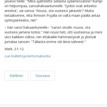
jasanoi heille: "Miksi ajattelette sellaista sydämessänne? Kumpi
on helpompaa, sanoahalvaantuneelle: 'Syntisi ovat anteeksi
annetut', vai sanoa: 'Nouse, ota vuoteesi jakävele'? Mutta
tietääksenne, että Ihmisen Pojalla on valta maan päällä antaa
syntejäanteeksi, niin"
– hän sanoi halvaantuneelle– "sanon sinulle: nouse, ota
vuoteesi jamene kotiisi." Hän nousi heti, otti vuoteensa ja meni
ulos kaikkien editse, niin ettäkaikki hämmästyivät ja ylistivät
Jumalaa sanoen: "Tällaista emme ole ikinä nähneet."
Mark. 2:1-12
Lue lisätietoja kertomuksesta
Edellinen
Seuraava