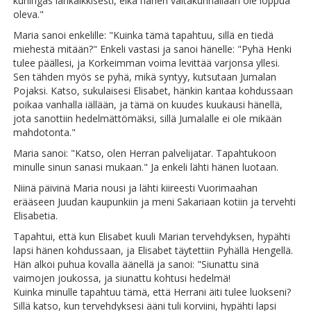
kuningas iankaikkisesti, eikä hänen valtakunnallaan ole loppua
oleva."
Maria sanoi enkelille: "Kuinka tämä tapahtuu, sillä en tiedä
miehestä mitään?" Enkeli vastasi ja sanoi hänelle: "Pyhä Henki
tulee päällesi, ja Korkeimman voima levittää varjonsa yllesi.
Sen tähden myös se pyhä, mikä syntyy, kutsutaan Jumalan
Pojaksi. Katso, sukulaisesi Elisabet, hänkin kantaa kohdussaan
poikaa vanhalla iällään, ja tämä on kuudes kuukausi hänellä,
jota sanottiin hedelmättömäksi, sillä Jumalalle ei ole mikään
mahdotonta."
Maria sanoi: "Katso, olen Herran palvelijatar. Tapahtukoon
minulle sinun sanasi mukaan." Ja enkeli lähti hänen luotaan.
Niinä päivinä Maria nousi ja lähti kiireesti Vuorimaahan
erääseen Juudan kaupunkiin ja meni Sakariaan kotiin ja tervehti
Elisabetia.
Tapahtui, että kun Elisabet kuuli Marian tervehdyksen, hypähti
lapsi hänen kohdussaan, ja Elisabet täytettiin Pyhällä Hengellä.
Hän alkoi puhua kovalla äänellä ja sanoi: "Siunattu sinä
vaimojen joukossa, ja siunattu kohtusi hedelmä!
Kuinka minulle tapahtuu tämä, että Herrani äiti tulee luokseni?
Sillä katso, kun tervehdyksesi ääni tuli korviini, hypähti lapsi