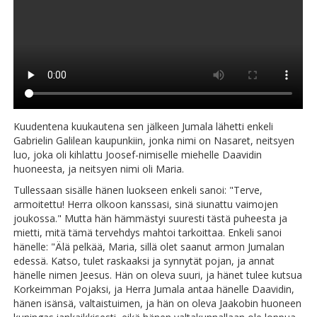
Kuudentena kuukautena sen jälkeen Jumala lähetti enkeli
Gabrielin Galilean kaupunkiin, jonka nimi on Nasaret, neitsyen
luo, joka oli kihlattu Joosef-nimiselle miehelle Daavidin
huoneesta, ja neitsyen nimi oli Maria.
Tullessaan sisälle hänen luokseen enkeli sanoi: "Terve,
armoitettu! Herra olkoon kanssasi, sinä siunattu vaimojen
joukossa." Mutta hän hämmästyi suuresti tästä puheesta ja
mietti, mitä tämä tervehdys mahtoi tarkoittaa. Enkeli sanoi
hänelle: "Älä pelkää, Maria, sillä olet saanut armon Jumalan
edessä. Katso, tulet raskaaksi ja synnytät pojan, ja annat
hänelle nimen Jeesus. Hän on oleva suuri, ja hänet tulee kutsua
Korkeimman Pojaksi, ja Herra Jumala antaa hänelle Daavidin,
hänen isänsä, valtaistuimen, ja hän on oleva Jaakobin huoneen