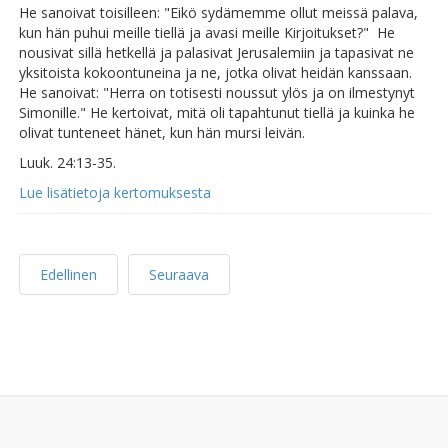
He sanoivat toisilleen: "Eikö sydämemme ollut meissä palava,
kun hän puhui meille tiellä ja avasi meille Kirjoitukset?" He
nousivat sillä hetkellä ja palasivat Jerusalemiin ja tapasivat ne
yksitoista kokoontuneina ja ne, jotka olivat heidän kanssaan.
He sanoivat: "Herra on totisesti noussut ylös ja on ilmestynyt
Simonille." He kertoivat, mitä oli tapahtunut tiellä ja kuinka he
olivat tunteneet hänet, kun hän mursi leivän.
Luuk. 24:13-35.
Lue lisätietoja kertomuksesta
Edellinen
Seuraava