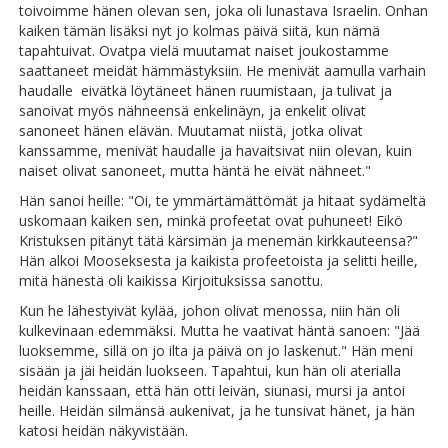
toivoimme hänen olevan sen, joka oli lunastava Israelin. Onhan
kaiken tämän lisäksi nyt jo kolmas päivä siitä, kun nämä
tapahtuivat. Ovatpa vielä muutamat naiset joukostamme
saattaneet meidät hämmästyksiin. He menivät aamulla varhain
haudalle eivätkä löytäneet hänen ruumistaan, ja tulivat ja
sanoivat myös nähneensä enkelinäyn, ja enkelit olivat
sanoneet hänen elävän. Muutamat niistä, jotka olivat
kanssamme, menivät haudalle ja havaitsivat niin olevan, kuin
naiset olivat sanoneet, mutta häntä he eivät nähneet."
Hän sanoi heille: "Oi, te ymmärtämättömät ja hitaat sydämeltä
uskomaan kaiken sen, minkä profeetat ovat puhuneet! Eikö
Kristuksen pitänyt tätä kärsimän ja menemän kirkkauteensa?"
Hän alkoi Mooseksesta ja kaikista profeetoista ja selitti heille,
mitä hänestä oli kaikissa Kirjoituksissa sanottu.
Kun he lähestyivät kylää, johon olivat menossa, niin hän oli
kulkevinaan edemmäksi. Mutta he vaativat häntä sanoen: "Jää
luoksemme, sillä on jo ilta ja päivä on jo laskenut." Hän meni
sisään ja jäi heidän luokseen. Tapahtui, kun hän oli aterialla
heidän kanssaan, että hän otti leivän, siunasi, mursi ja antoi
heille. Heidän silmänsä aukenivat, ja he tunsivat hänet, ja hän
katosi heidän näkyvistään.