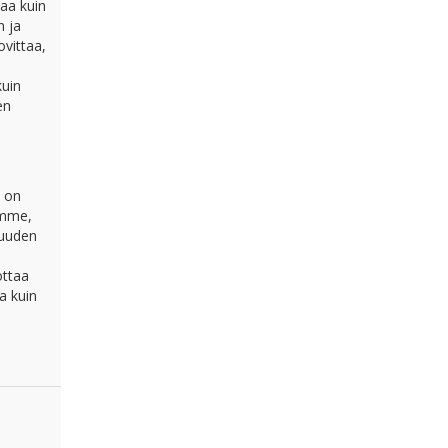
aa kuin
n ja
ovittaa,
kuin
en
, on
semme,
suuden
ottaa
a kuin