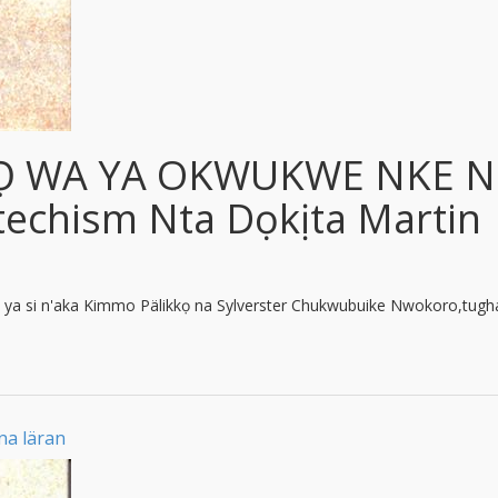
Ọ WA YA OKWUKWE NKE N
techism Nta Dọkịta Martin
ya si n'aka Kimmo Pälikkọ na Sylverster Chukwubuike Nwokoro,tughar
na läran