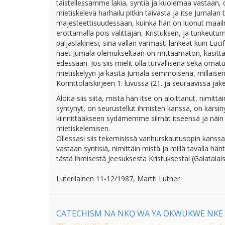
taistellessamme lakia, syntiä ja kuolemaa vastaan, 
mietiskelevä harhailu pitkin taivasta ja itse Juma
majesteettisuudessaan, kuinka hän on luonut maailman 
erottamalla pois välittäjän, Kristuksen, ja tunkeutu
paljaslakinesi, sinä vallan varmasti lankeat kuin Lu
näet Jumala olemukseltaan on mittaamaton, käsit
edessään. Jos siis mielit olla turvallisena sekä oma
mietiskelyyn ja käsitä Jumala semmoisena, millais
Korinttolaiskirjeen 1. luvussa (21. ja seuraavissa jake
Aloita siis siitä, mistä hän itse on aloittanut, nimit
syntynyt, on seurustellut ihmisten kanssa, on kärsiny
kiinnittääkseen sydämemme silrnät itseensä ja näi
mietiskelemisen.
Ollessasi siis tekemisissä vanhurskautusopin kanssa 
vastaan syntisiä, nimittäin mistä ja millä tavalla hä
tästä ihmisestä Jeesuksesta Kristuksesta! (Galatalaiski
Luterilainen 11-12/1987, Martti Luther
CATECHISM NA NKỌ WA YA OKWUKWE NKE NDỊ 