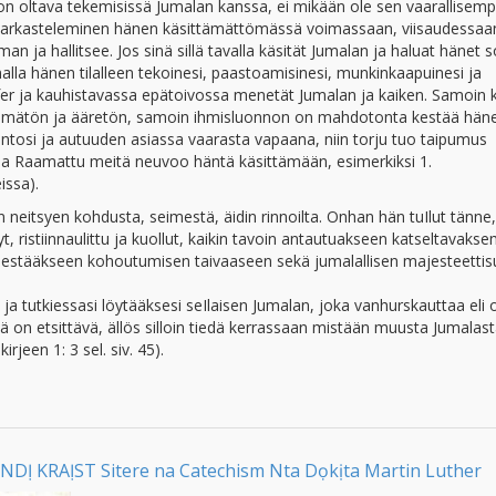
on oltava tekemisissä Jumalan kanssa, ei mikään ole sen vaarallisemp
lan tarkasteleminen hänen käsittämättömässä voimassaan, viisaudessaa
ja hallitsee. Jos sinä sillä tavalla käsität Jumalan ja haluat hänet s
malla hänen tilalleen tekoinesi, paastoamisinesi, munkinkaapuinesi ja
cifer ja kauhistavassa epätoivossa menetät Jumalan ja kaiken. Samoin 
tämätön ja ääretön, samoin ihmisluonnon on mahdotonta kestää hän
tuntosi ja autuuden asiassa vaarasta vapaana, niin torju tuo taipumus
ena Raamattu meitä neuvoo häntä käsittämään, esimerkiksi 1.
issa).
täin neitsyen kohdusta, seimestä, äidin rinnoilta. Onhan hän tuIlut tänne
t, ristiinnaulittu ja kuollut, kaikin tavoin antautuakseen katseltavak
n estääkseen kohoutumisen taivaaseen sekä jumalallisen majesteetti
ja tutkiessasi löytääksesi seIlaisen Jumalan, joka vanhurskauttaa eli 
ntä on etsittävä, ällös silloin tiedä kerrassaan mistään muusta Jumalast
rjeen 1: 3 sel. siv. 45).
KRAỊST Sitere na Catechism Nta Dọkịta Martin Luther