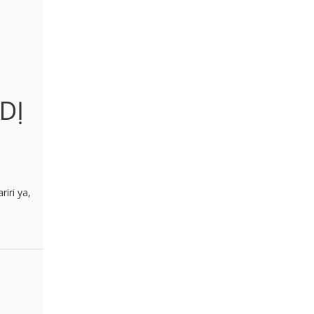
DỊ
iri ya,