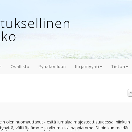
uksellinen
kko
e
Osallistu
Pyhäkouluun
Kirjamyynti
Tietoa
N
#
 usein olen huomauttanut - esitä Jumalaa majesteettisuudessa, niinkuin
ntynyttä, välittäjäämme ja ylimmäistä pappiamme. Silloin kun meidän