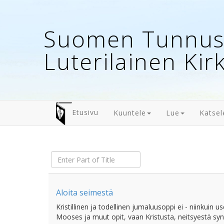
Suomen Tunnust
Luterilainen Kir
Etusivu
Kuuntele
Lue
Katsel
Enter
Part
of
Title
Aloita seimestä
Kristillinen ja todellinen jumaluusoppi ei - niinkuin
Mooses ja muut opit, vaan Kristusta, neitsyestä sy