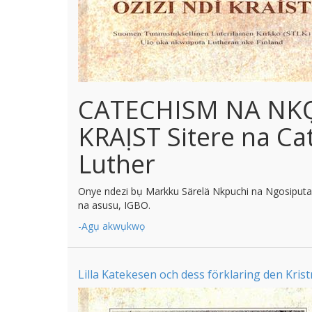
CATECHISM NA NK
KRAỊST Sitere na Ca
Luther
Onye ndezi bụ Markku Särelä Nkpuchi na Ngosiputa 
na asusu, IGBO.
-Agụ akwụkwọ
Lilla Katekesen och dess förklaring den Krist