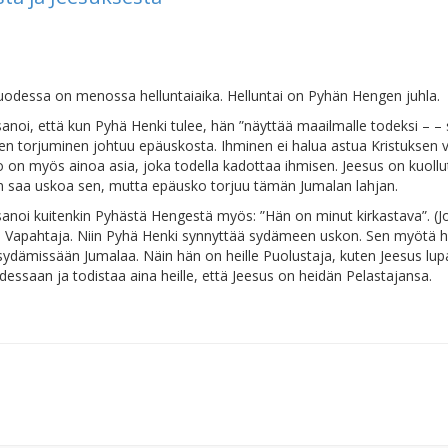
uodessa on menossa helluntaiaika. Helluntai on Pyhän Hengen juhla.
sanoi, että kun Pyhä Henki tulee, hän ”näyttää maailmalle todeksi – – 
en torjuminen johtuu epäuskosta. Ihminen ei halua astua Kristuksen 
 on myös ainoa asia, joka todella kadottaa ihmisen. Jeesus on kuollut
n saa uskoa sen, mutta epäusko torjuu tämän Jumalan lahjan.
sanoi kuitenkin Pyhästä Hengestä myös: ”Hän on minut kirkastava”. (Jo
a Vapahtaja. Niin Pyhä Henki synnyttää sydämeen uskon. Sen myötä h
sydämissään Jumalaa. Näin hän on heille Puolustaja, kuten Jeesus lup
dessaan ja todistaa aina heille, että Jeesus on heidän Pelastajansa.