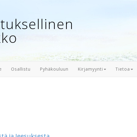
uksellinen
kko
e
Osallistu
Pyhäkouluun
Kirjamyynti
Tietoa
tä ja Jeesuksesta