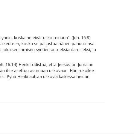
synnin, koska he eivät usko minuun”. (Joh. 16:8)
valkeuteen, koska se paljastaa hänen pahuutensa.
 jokaisen ihmisen syntien anteeksiantamiseksi, ja
h. 16:14) Henki todistaa, että Jeesus on Jumalan
än itse asettuu asumaan uskovaan. Hän rukoilee
asi. Pyhä Henki auttaa uskovia kaikessa heidän