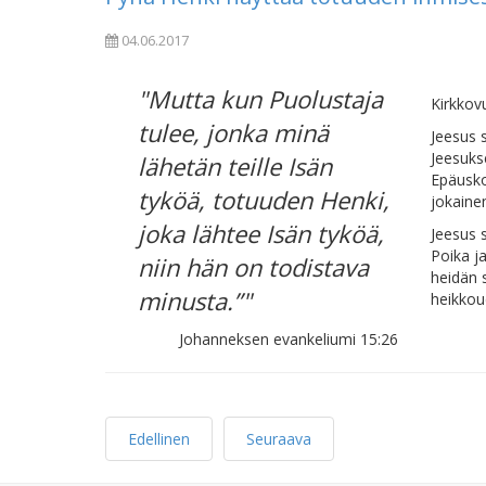
04.06.2017
"Mutta kun Puolustaja
Kirkkov
tulee, jonka minä
Jeesus 
Jeesuks
lähetän teille Isän
Epäusko
tyköä, totuuden Henki,
jokaine
joka lähtee Isän tyköä,
Jeesus 
Poika j
niin hän on todistava
heidän 
minusta.”"
heikkou
Johanneksen evankeliumi 15:26
Edellinen
Seuraava