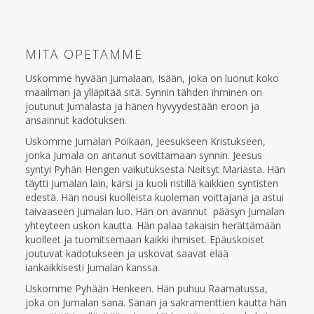
MITÄ OPETAMME
Uskomme hyvään Jumalaan, Isään, joka on luonut koko
maailman ja ylläpitää sitä. Synnin tähden ihminen on
joutunut Jumalasta ja hänen hyvyydestään eroon ja
ansainnut kadotuksen.
Uskomme Jumalan Poikaan, Jeesukseen Kristukseen,
jonka Jumala on antanut sovittamaan synnin. Jeesus
syntyi Pyhän Hengen vaikutuksesta Neitsyt Mariasta. Hän
täytti Jumalan lain, kärsi ja kuoli ristillä kaikkien syntisten
edestä. Hän nousi kuolleista kuoleman voittajana ja astui
taivaaseen Jumalan luo. Hän on avannut pääsyn Jumalan
yhteyteen uskon kautta. Hän palaa takaisin herättämään
kuolleet ja tuomitsemaan kaikki ihmiset. Epäuskoiset
joutuvat kadotukseen ja uskovat saavat elää
iankaikkisesti Jumalan kanssa.
Uskomme Pyhään Henkeen. Hän puhuu Raamatussa,
joka on Jumalan sana. Sanan ja sakramenttien kautta hän