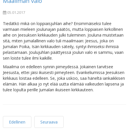
Maailman valo
05.01.2017
Tiedätkö mikä on loppiaisjuhlan aihe? Ensimmäiseksi tulee
varmaan mieleen joulunajan päätös, mutta loppiaisen kirkollinen
aihe on Jeesuksen kirkkauden julki tuleminen. Jouluna muistetaan
sitä, miten jumalallinen valo tuli maailmaan: Jeesus, joka on
Jumalan Poika, Isän kirkkauden säteily, syntyi ihmiseksi ihmisiä
pelastamaan. Joulujuhlan päättyessä joulun valo ei sammu, vaan
sen loiste tulee ilmi kaikille.
Maailma on edelleen synnin pimeydessä. Jokainen tarvitsee
Jeesusta, ettei jäisi ikuisesti pimeyteen. Evankeliumissa Jeesuksen
kirkkaus loistaa edelleen. Se, joka uskoo, saa häneltä iankaikkisen
elämän. Hän alkaa jo nyt elää uutta elämää valkeuden lapsena ja
tulee lopulta perille Jumalan ikuiseen kirkkauteen.
Edellinen
Seuraava