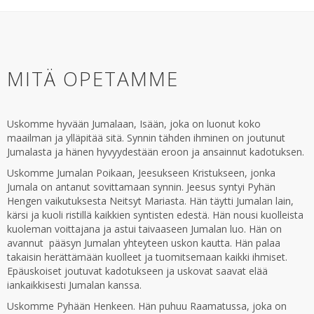
MITÄ OPETAMME
Uskomme hyvään Jumalaan, Isään, joka on luonut koko
maailman ja ylläpitää sitä. Synnin tähden ihminen on joutunut
Jumalasta ja hänen hyvyydestään eroon ja ansainnut kadotuksen.
Uskomme Jumalan Poikaan, Jeesukseen Kristukseen, jonka
Jumala on antanut sovittamaan synnin. Jeesus syntyi Pyhän
Hengen vaikutuksesta Neitsyt Mariasta. Hän täytti Jumalan lain,
kärsi ja kuoli ristillä kaikkien syntisten edestä. Hän nousi kuolleista
kuoleman voittajana ja astui taivaaseen Jumalan luo. Hän on
avannut pääsyn Jumalan yhteyteen uskon kautta. Hän palaa
takaisin herättämään kuolleet ja tuomitsemaan kaikki ihmiset.
Epäuskoiset joutuvat kadotukseen ja uskovat saavat elää
iankaikkisesti Jumalan kanssa.
Uskomme Pyhään Henkeen. Hän puhuu Raamatussa, joka on