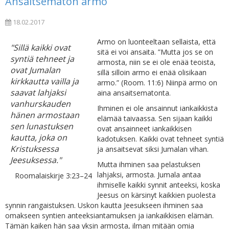
Ansaitsematon armo
18.02.2017
Armo on luonteeltaan sellaista, että
"Sillä kaikki ovat
sitä ei voi ansaita. ”Mutta jos se on
syntiä tehneet ja
armosta, niin se ei ole enää teoista,
ovat Jumalan
sillä silloin armo ei enää olisikaan
kirkkautta vailla ja
armo.” (Room. 11:6) Niinpä armo on
saavat lahjaksi
aina ansaitsematonta.
vanhurskauden
Ihminen ei ole ansainnut iankaikkista
hänen armostaan
elämää taivaassa. Sen sijaan kaikki
sen lunastuksen
ovat ansainneet iankaikkisen
kautta, joka on
kadotuksen. Kaikki ovat tehneet syntiä
Kristuksessa
ja ansaitsevat siksi Jumalan vihan.
Jeesuksessa."
Mutta ihminen saa pelastuksen
lahjaksi, armosta. Jumala antaa
Roomalaiskirje 3:23–24
ihmiselle kaikki synnit anteeksi, koska
Jeesus on kärsinyt kaikkien puolesta
synnin rangaistuksen. Uskon kautta Jeesukseen ihminen saa
omakseen syntien anteeksiantamuksen ja iankaikkisen elämän.
Tämän kaiken hän saa yksin armosta, ilman mitään omia