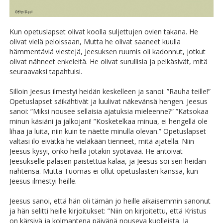
Kun opetuslapset olivat koolla suljettujen ovien takana. He
olivat vielä peloissaan, Mutta he olivat saaneet kuulla
hämmentäviä viestejä, Jeesuksen ruumis oli kadonnut, jotkut
olivat nähneet enkeleitä. He olivat surullisia ja pelkäsivät, mitä
seuraavaksi tapahtuisi.
Silloin Jeesus ilmestyi heidän keskelleen ja sanoi: ”Rauha teille!”
Opetuslapset säikähtivät ja luulivat näkevänsä hengen. Jeesus
sanoi: ”Miksi nousee sellaisia ajatuksia mieleenne?” ”Katsokaa
minun käsiäni ja jalkojani! ”Kosketelkaa minua, ei hengellä ole
lihaa ja luita, niin kuin te näette minulla olevan.” Opetuslapset
valtasi ilo eivätkä he vieläkään tienneet, mitä ajatella. Niin
Jeesus kysyi, onko heillä jotakin syötävää. He antoivat
Jeesukselle palasen paistettua kalaa, ja Jeesus söi sen heidän
nähtensä. Mutta Tuomas ei ollut opetuslasten kanssa, kun
Jeesus ilmestyi heille.
Jeesus sanoi, että hän oli tämän jo heille aikaisemmin sanonut
ja hän selitti heille kirjoitukset: ”Niin on kirjoitettu, että Kristus
on kärsivä ja kolmantena päivänä nouseva kuolleista. Ja