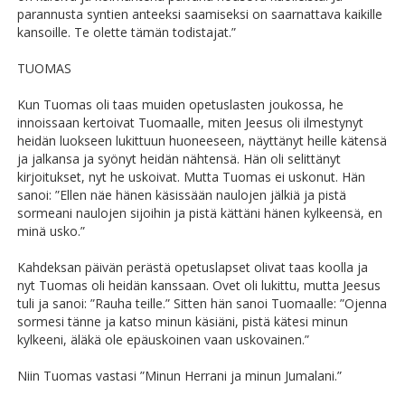
parannusta syntien anteeksi saamiseksi on saarnattava kaikille
kansoille. Te olette tämän todistajat.”
TUOMAS
Kun Tuomas oli taas muiden opetuslasten joukossa, he
innoissaan kertoivat Tuomaalle, miten Jeesus oli ilmestynyt
heidän luokseen lukittuun huoneeseen, näyttänyt heille kätensä
ja jalkansa ja syönyt heidän nähtensä. Hän oli selittänyt
kirjoitukset, nyt he uskoivat. Mutta Tuomas ei uskonut. Hän
sanoi: ”Ellen näe hänen käsissään naulojen jälkiä ja pistä
sormeani naulojen sijoihin ja pistä kättäni hänen kylkeensä, en
minä usko.”
Kahdeksan päivän perästä opetuslapset olivat taas koolla ja
nyt Tuomas oli heidän kanssaan. Ovet oli lukittu, mutta Jeesus
tuli ja sanoi: ”Rauha teille.” Sitten hän sanoi Tuomaalle: ”Ojenna
sormesi tänne ja katso minun käsiäni, pistä kätesi minun
kylkeeni, äläkä ole epäuskoinen vaan uskovainen.”
Niin Tuomas vastasi ”Minun Herrani ja minun Jumalani.”