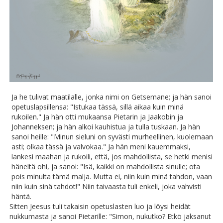
Ja he tulivat maatilalle, jonka nimi on Getsemane; ja hän sanoi
opetuslapsillensa: "Istukaa tässä, sillä aikaa kuin minä
rukoilen." Ja hän otti mukaansa Pietarin ja Jaakobin ja
Johanneksen; ja hän alkoi kauhistua ja tulla tuskaan. Ja hän
sanoi heille: "Minun sieluni on syvästi murheellinen, kuolemaan
asti; olkaa tässä ja valvokaa." Ja hän meni kauemmaksi,
lankesi maahan ja rukoili, että, jos mahdollista, se hetki menisi
häneltä ohi, ja sanoi: "Isä, kaikki on mahdollista sinulle; ota
pois minulta tämä malja. Mutta ei, niin kuin minä tahdon, vaan
niin kuin sinä tahdot!" Niin taivaasta tuli enkeli, joka vahvisti
häntä.
Sitten Jeesus tuli takaisin opetuslasten luo ja löysi heidät
nukkumasta ja sanoi Pietarille: "Simon, nukutko? Etkö jaksanut