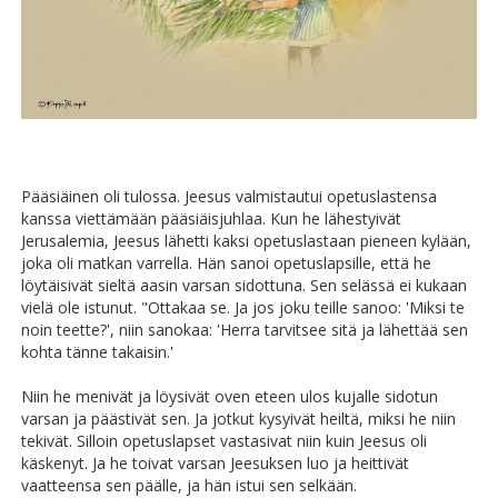
Pääsiäinen oli tulossa. Jeesus valmistautui opetuslastensa
kanssa viettämään pääsiäisjuhlaa. Kun he lähestyivät
Jerusalemia, Jeesus lähetti kaksi opetuslastaan pieneen kylään,
joka oli matkan varrella. Hän sanoi opetuslapsille, että he
löytäisivät sieltä aasin varsan sidottuna. Sen selässä ei kukaan
vielä ole istunut. "Ottakaa se. Ja jos joku teille sanoo: 'Miksi te
noin teette?', niin sanokaa: 'Herra tarvitsee sitä ja lähettää sen
kohta tänne takaisin.'
Niin he menivät ja löysivät oven eteen ulos kujalle sidotun
varsan ja päästivät sen. Ja jotkut kysyivät heiltä, miksi he niin
tekivät. Silloin opetuslapset vastasivat niin kuin Jeesus oli
käskenyt. Ja he toivat varsan Jeesuksen luo ja heittivät
vaatteensa sen päälle, ja hän istui sen selkään.