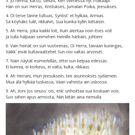
3. Jo riennä, katso, sieluni, Ken seimessä nyt makaapi:
Hän on sun Herras, Kristukses, Jumalan Poika, Jeesukses.
4. Oi terve tänne tultuas, Syntist' et hylkää, Armias.
Sä köyhäks tulit, rikkahin, Sua kuinka kyllin kiittäisin.
5. Ah Herra, joka kaikki loit, Kuin alentaa noin itses voit
Ja tulla halpaan seimehen Heinille härkäin, juhtien!
6. Vain heinät on sun vuoteenas, Oi Herra, taivaan kuningas,
Vaikk' eivät kultavaattehet Sun oisi valtas arvoiset.
7. Näin näytät esimerkilläs, ettei sun kelpaa edessäs
Ei kunnia, ei korkeus, ei valta, kulta, rikkaus.
8. Ah Herrani, mun Jeesuksein, tee asunnokses sydämein.
Mua älä hylkää tuskassa, Vaan vahvista ain uskossa.
9. Ah, iloni jos sinuss' ois, enk' unhoittaa sua koskaan vois.
Suo siihen apus armosta, Niin kiitän aina riemulla.