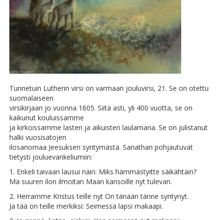
Tunnetuin Lutherin virsi on varmaan jouluvirsi, 21. Se on otettu
suomalaiseen
virsikirjaan jo vuonna 1605. Siitä asti, yli 400 vuotta, se on
kaikunut kouluissamme
ja kirkoissamme lasten ja aikuisten laulamana. Se on julistanut
halki vuosisatojen
ilosanomaa Jeesuksen syntymästä. Sanathan pohjautuvat
tietysti jouluevankeliumiin:
1. Enkeli taivaan lausui näin: Miks hämmästyitte säikähtäin?
Mä suuren ilon ilmoitan Maan kansoille nyt tulevan.
2. Herramme Kristus teille nyt On tänään tänne syntynyt.
Ja tää on teille merkiksi: Seimessä lapsi makaapi.