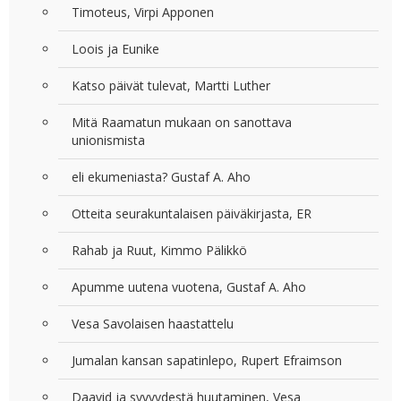
Timoteus, Virpi Apponen
Loois ja Eunike
Katso päivät tulevat, Martti Luther
Mitä Raamatun mukaan on sanottava
unionismista
eli ekumeniasta? Gustaf A. Aho
Otteita seurakuntalaisen päiväkirjasta, ER
Rahab ja Ruut, Kimmo Pälikkö
Apumme uutena vuotena, Gustaf A. Aho
Vesa Savolaisen haastattelu
Jumalan kansan sapatinlepo, Rupert Efraimson
Daavid ja syvyydestä huutaminen, Vesa