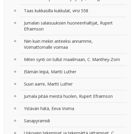
Taas kukkasilla kukkulat, virsi 558
Jumalan salaisuuksien huoneenhaltijat, Rupert
Efraimson
Niin kuin mekin anteeksi annamme,
Voimattomalle voimaa
Miten synti on tullut maailmaan, C. Manthey-Zorn
Elämän leipä, Martti Luther
Suuri aarre, Martti Luther
Jumala pitää meistä huolen, Rupert Efraimson
Ystävän hätä, Eeva Voima
Sanapyramidi
Uskovien tekemiset ja tekemättä jättämiset, C.