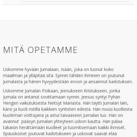
MITÄ OPETAMME
Uskomme hyvään Jumalaan, Isään, joka on luonut koko
maailman ja ylläpitää sitä. Synnin tähden ihminen on joutunut
Jumalasta ja hänen hyvyydestään eroon ja ansainnut kadotuksen.
Uskomme Jumalan Poikaan, Jeesukseen Kristukseen, jonka
Jumala on antanut sovittamaan synnin. Jeesus syntyi Pyhän
Hengen vaikutuksesta Neitsyt Mariasta. Hän täytti Jumalan lain,
kärsi ja kuoli ristillä kaikkien syntisten edestä. Hän nousi kuolleista
kuoleman voittajana ja astui taivaaseen Jumalan luo. Hän on
avannut pääsyn Jumalan yhteyteen uskon kautta. Hän palaa
takaisin herättämään kuolleet ja tuomitsemaan kaikki ihmiset.
Epäuskoiset joutuvat kadotukseen ja uskovat saavat elää