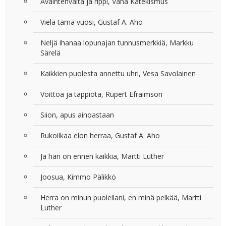
Avaintenvalta ja rippi, Vähä Katekismus
Vielä tämä vuosi, Gustaf A. Aho
Neljä ihanaa lopunajan tunnusmerkkiä, Markku
Särelä
Kaikkien puolesta annettu uhri, Vesa Savolainen
Voittoa ja tappiota, Rupert Efraimson
Siion, apus ainoastaan
Rukoilkaa elon herraa, Gustaf A. Aho
Ja hän on ennen kaikkia, Martti Luther
Joosua, Kimmo Pälikkö
Herra on minun puolellani, en minä pelkää, Martti
Luther