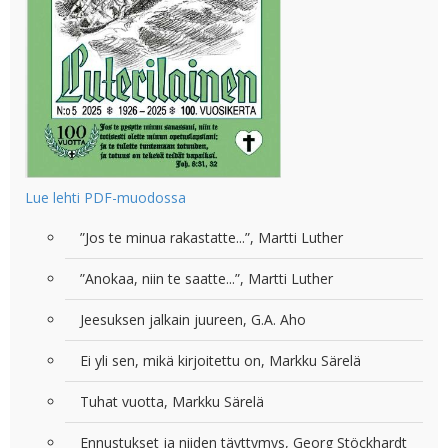
Lue lehti PDF-muodossa
”Jos te minua rakastatte...”, Martti Luther
”Anokaa, niin te saatte...”, Martti Luther
Jeesuksen jalkain juureen, G.A. Aho
Ei yli sen, mikä kirjoitettu on, Markku Särelä
Tuhat vuotta, Markku Särelä
Ennustukset ja niiden täyttymys, Georg Stöckhardt