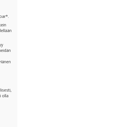
a
oar*.
kein
lellään
yy
meidän
 Hänen
isesti,
 olla