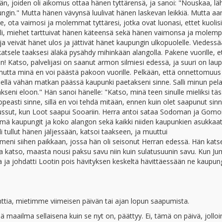
, joiden oli aikomus ottaa hänen tyttärensä, ja sanoi: "Nouskaa, lä
pungin." Mutta hänen vävynsä luulivat hänen laskevan leikkiä. Mutta a
e, ota vaimosi ja molemmat tyttäresi, jotka ovat luonasi, ettet kuolisi
teli, miehet tarttuivat hänen käteensä sekä hänen vaimonsa ja molemp
 ja veivät hänet ulos ja jättivät hänet kaupungin ulkopuolelle. Viedess
atsele taaksesi äläkä pysähdy mihinkään alangolla. Pakene vuorille, e
iin! Katso, palvelijasi on saanut armon silmiesi edessä, ja suuri on laup
 mutta minä en voi päästä pakoon vuorille. Pelkään, että onnettomuus
hellä vähän matkan päässä kaupunki paetakseni sinne. Salli minun pel
eni eloon." Hän sanoi hänelle: "Katso, minä teen sinulle mieliksi täs
easti sinne, sillä en voi tehdä mitään, ennen kuin olet saapunut sinn
oussut, kun Loot saapui Sooariin. Herra antoi sataa Sodoman ja Gomo
i nämä kaupungit ja koko alangon sekä kaikki niiden kaupunkien asukkaat
 tullut hänen jäljessään, katsoi taakseen, ja muuttui
eni siihen paikkaan, jossa hän oli seisonut Herran edessä. Hän katse
 katso, maasta nousi paksu savu niin kuin sulatusuunin savu. Kun Ju
ja johdatti Lootin pois hävityksen keskeltä hävittäessään ne kaupung
tia, mietimme viimeisen päivän tai ajan lopun saapumista.
maailma sellaisena kuin se nyt on, päättyy. Ei, tämä on päivä, jolloi