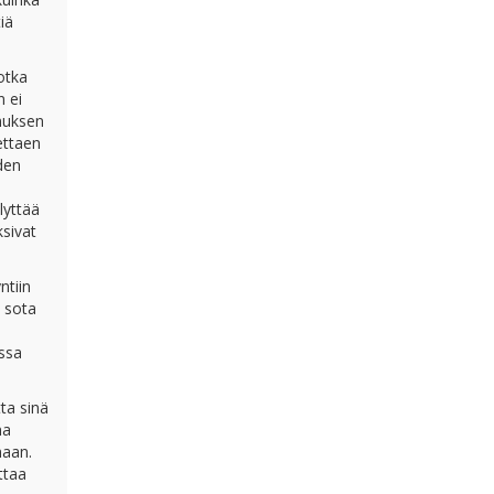
iä
jotka
n ei
muksen
ettaen
iden
lyttää
ksivat
ntiin
n sota
ssa
tta sinä
na
maan.
ttaa