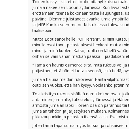
Toinen käsky – se, ettei Lootin pitänyt katsoa taak
Jumala näkee sen Lootin sydämessä. Kun hyvät ystäv
erottamaan itsensä kokonaan tästä kaupungista, u
päivänä. Olemme julistaneet evankeliumia ympärillä
jäljellä! Kun katseemme on Kristuksessa tulevaisu
taaksepäin.
Mutta Loot sanoi heille: "Oi Herrani*, ei niin! Katso,
minulle osoittanut pelastaaksesi henkeni, mutta mi
minut ja minä kuolen. Katso, tuolla on lähellä vähä
onhan se vain vähän matkan päässä – jäädäkseni e
"Tämä on kaunis esimerkki siitä, mitä rukous voi ja 
paljastaen, että hän ei luota itseensä, eikä tiedä, p
Jumala haluaa meidän rukoilevan Häntä vilpittömäs
outo sen vuoksi, että hän kysyy, voidaanko jotain 
Tosi kristityn rukous sisältää nämä kolme osaa, jo
antaminen Jumalalle, tutkistelu sydämessä ja Hänen 
armosta Jumalan lapsi. Toinen osa on parannus tai 
Jumalan tahdon ja järjestyksen mukaan. Kolmanness
pikkukaupunkiin ja pelastaa itsensä siellä. Psalmis
Joten tämä tapahtuma myös kutsuu ja rohkaisee me