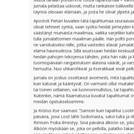
Jumala pelastaa uskovat, mutta rankaisee tulikivellä
täynnä olevaan elämään, ja josta he olivat ylpeitä 
Apostoli Pietari kuvailee tätä tapahtumaa seuraavasti
olivat tehneet syntiä, vaan syöksi heidät pimeyden ka
säästänyt muinaista maailmaa, vaikka varjelikin 
tulla jumalattomien maailman päälle. Hän poltti po
ne varoitukseksi niille, jotka vastedes elävät jumala
elämä haureudessa. Sillä asuessaan heidän keskuu
heidän pahojen tekojensa tähden, joita hän näki ja k
tuomiopäivään rangaistuksen alaisina väärät, ja vars
herruutta. Nuo uhkarohkeat ja itserakkaat eivät pelk
Jumala on joskus osoittanut avoimesti, mitä tapahtuu 
kuin katuvat ja kääntyvät. On varmasti ollut muitaki
tai toinen sellainen, vai luonnonmullistus, tai tapaht
Kuitenkin, nämä Raamatussa kuvatut tapahtumat ov
meidän opetukseksemme.
Ja Kristus itse saarnasi: ”Samoin kuin tapahtui Lootin 
päivänä, jona Loot lähti Sodomasta, satoi tulta ja ri
Ihmisen Poika ilmestyy. Sinä päivänä älköön se, jok
Älköön myöskään se, joka on pellolla, palatko takai