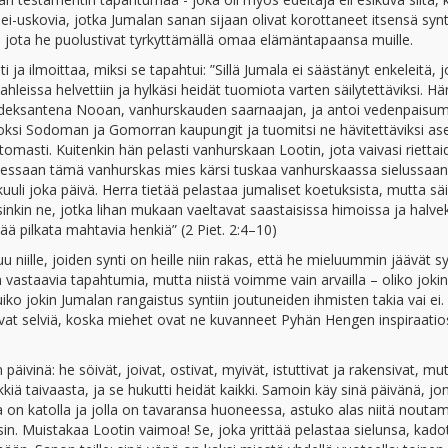
 ei-uskovia, jotka Jumalan sanan sijaan olivat korottaneet itsensä synt
ja jota he puolustivat tyrkyttämällä omaa elämäntapaansa muille.
 ja ilmoittaa, miksi se tapahtui: ”Sillä Jumala ei säästänyt enkeleitä, 
hleissa helvettiin ja hylkäsi heidät tuomiota varten säilytettäviksi. Hä
kahdeksantena Nooan, vanhurskauden saarnaajan, ja antoi vedenpaisu
roksi Sodoman ja Gomorran kaupungit ja tuomitsi ne hävitettäviksi as
ttomasti. Kuitenkin hän pelasti vanhurskaan Lootin, jota vaivasi rietta
dessaan tämä vanhurskas mies kärsi tuskaa vanhurskaassa sielussaan
uuli joka päivä. Herra tietää pelastaa jumaliset koetuksista, mutta säi
inkin ne, jotka lihan mukaan vaeltavat saastaisissa himoissa ja halve
ää pilkata mahtavia henkiä” (2 Piet. 2:4–10)
niille, joiden synti on heille niin rakas, että he mieluummin jäävät sy
n vastaavia tapahtumia, mutta niistä voimme vain arvailla – oliko joki
uiko jokin Jumalan rangaistus syntiin joutuneiden ihmisten takia vai ei.
at selviä, koska miehet ovat ne kuvanneet Pyhän Hengen inspiraatio
päivinä: he söivät, joivat, ostivat, myivät, istuttivat ja rakensivat, mu
kkiä taivaasta, ja se hukutti heidät kaikki. Samoin käy sinä päivänä, jo
a on katolla ja jolla on tavaransa huoneessa, astuko alas niitä nouta
sin. Muistakaa Lootin vaimoa! Se, joka yrittää pelastaa sielunsa, kado