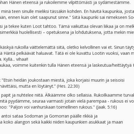
an Hänen eteensä ja rukoilemme vilpittömästi ja sydämestämme.
, minä teen sinulle mieliksi tässäkin kohden. En hävitä kaupunkia, jost
tään, ennen kuin olet saapunut sinne." Siitä kaupunki sai nimekseen So
si ja tekee kuten Loot tahtoo. Tämä vaikuttaa olevan liikaa ja on mel
imerkkiä huolellisesti – opetuksena ja lohdutuksena, jotta mekin mie
skyä rukoilla väittelemättä siitä, oletko kelvollinen vai et. Sinun täyt
itä Häntä pelkäävät haluavat. Tätä ei ole kuvattu Lootin vuoksi, vaan 
yllä... vihaa!!
kaukaa, voimme kuitenkin tulla Hänen eteensä ja laskeutua/heittäytyä
 ”Etsin heidän joukostaan miestä, joka korjaisi muurin ja seisoisi
vittäisi, mutta en löytänyt.” (Hes. 22:30)
papit ja nuhtelee niitä. Älkäämme olko sellaisia. Rukoilkaamme turvall
ä, mitä pyydämme, seuraa varmasti jotain vielä parempaa - rukous ei voi
o: "Paljon voi vanhurskaan toimellinen rukous." (Jaak. 5:16)
a antoi sataa Sodoman ja Gomorran päälle rikkiä ja
t ja koko alangon sekä kaikki niiden kaupunkien asukkaat ja maan