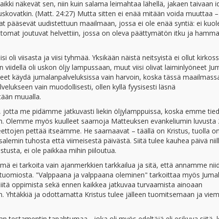
kaikki näkevät sen, niin kuin salama leimahtaa lähellä, jakaen taivaan i
-uskovatkin. (Matt. 24:27) Mutta sitten ei enää mitään voida muuttaa –
ovat pääsevät uudistettuun maailmaan, jossa ei ole enää syntiä: ei kuo
attomat joutuvat helvettiin, jossa on oleva päättymätön itku ja hamm
oli viisasta ja viisi tyhmää. Yksikään näistä neitsyistä ei ollut kirkos
 viidellä oli uskon öljy lampussaan, muut viisi olivat laiminlyöneet Ju
neet käydä jumalanpalveluksissa vain harvoin, koska tässä maailmassa
lvelukseen vain muodollisesti, ollen kyllä fyysisesti läsnä
tään muualla.
n, jotta me pidämme jatkuvasti liekin öljylamppuissa, koska emme tie
seen. Olemme myös kuulleet saarnoja Matteuksen evankeliumin luvusta 
ettojen pettää itseämme. He saarnaavat – täällä on Kristus, tuolla o
salemin tuhosta että viimeisestä päivästä. Siitä tulee kauhea päivä niil
tusta, ei ole paikkaa mihin piiloutua.
ä ei tarkoita vain ajanmerkkien tarkkailua ja sitä, että annamme nii
ä tuomiosta. "Valppaana ja valppaana oleminen" tarkoittaa myös Juma
a siitä oppimista sekä ennen kaikkea jatkuvaa turvaamista ainoaan
. Yhtäkkiä ja odottamatta Kristus tulee jälleen tuomitsemaan ja vie
testamentin tapahtumaa - joka oli myös edeltäjä eli esikuva siitä, 