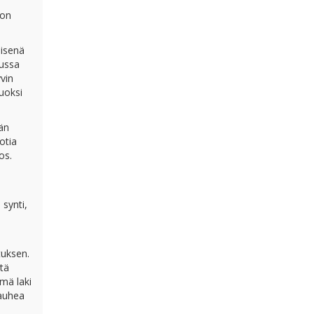
 on
eisenä
vussa
vin
uoksi
än
otia
os.
 synti,
tuksen.
stä
ämä laki
kauhea