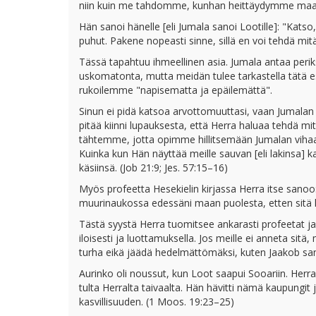
niin kuin me tahdomme, kunhan heittäydymme maah
Hän sanoi hänelle [eli Jumala sanoi Lootille]: "Katso
puhut. Pakene nopeasti sinne, sillä en voi tehdä mi
Tässä tapahtuu ihmeellinen asia. Jumala antaa perik
uskomatonta, mutta meidän tulee tarkastella tätä es
rukoilemme "napisematta ja epäilemättä".
Sinun ei pidä katsoa arvottomuuttasi, vaan Jumalan kä
pitää kiinni lupauksesta, että Herra haluaa tehdä m
tähtemme, jotta opimme hillitsemään Jumalan vihaa. K
Kuinka kun Hän näyttää meille sauvan [eli lakinsa] 
käsiinsä. (Job 21:9; Jes. 57:15–16)
Myös profeetta Hesekielin kirjassa Herra itse sanoo:
muurinaukossa edessäni maan puolesta, etten sitä hä
Tästä syystä Herra tuomitsee ankarasti profeetat ja 
iloisesti ja luottamuksella. Jos meille ei anneta sit
turha eikä jäädä hedelmättömäksi, kuten Jaakob sano
Aurinko oli noussut, kun Loot saapui Sooariin. Herr
tulta Herralta taivaalta. Hän hävitti nämä kaupungi
kasvillisuuden. (1 Moos. 19:23–25)