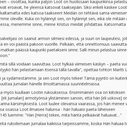
seen – osoittaa, kuinka paljon Loot on huolissaan kaupunkinsa pelast
ät eroavat, he yleensä katsovat taaksepäin. Siksi enkeli käskee Loot
skaltamatta edes katsoa taakseen! Meidän on tehtävä sama viimeise
mme oleville. Kuka on hylännyt sen, on hylännyt sen, eikä ole mitää
udessa, menemme sinne, minne Kristus meidät johdattaa. Katsomatta
 palvelijasi on saanut armon silmiesi edessä, ja suuri on laupeutesi, jo
nä en voi päästä pakoon vuorille. Pelkään, että onnettomuus saavutt
n matkan päässä kaupunki paetakseni sinne. Salli minun pelastua sinne
loon."
mitä sillä voidaan saavuttaa. Loot hylkää viimeisen käskyn – paeta vuor
ystyykö hän pelastamaan itsensä tällä tavalla", opettaa tohtori Martti 
ti ja sydämestämme. Ja sen Loot myös tekee! Tämä pyyntö on kuiten
muuttaa Jumalan hänelle ilmoittamassa suunnitelmassa.
tka myös kuullaan Lootin rukouksessa. Ensimmäinen osa on kiitoksen
[eli Jumalan] armotyönsä ylistäminen sanoin, että hän [eli uskova] o
tarina kärsimyksestä. Loot luulee olevansa vaarassa, jos hän menee v
a osassa Loot ilmaisee halunsa - hän haluaisi paeta läheiseen
ta 145 luemme: "Hän [Herra] tekee, mitä häntä pelkäävät haluavat…"
itä rukoilemaan Jumalaa kaikissa tarpeissamme, koska Hän haluaa 