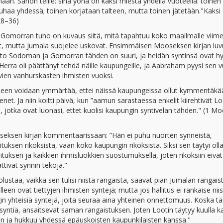
än. Sanon teille: sinä yönä on kaksi miestä yhdellä vuoteella: toinen
jauhaa yhdessä; toinen korjataan talteen, mutta toinen jätetään."Kaksi
:28–36)
a Gomorran tuho on kuvaus siitä, mitä tapahtuu koko maailmalle viim
t, mutta Jumala suojelee uskovat. Ensimmäisen Mooseksen kirjan lu
uuto Sodoman ja Gomorran tähden on suuri, ja heidän syntinsä ovat hy
rra oli päättänyt tehdä näille kaupungeille, ja Aabraham pyysi sen v
suvien vanhurskasten ihmisten vuoksi.
seen voidaan ymmärtää, ettei näissä kaupungeissa ollut kymmentäkä
et. Ja niin koitti päivä, kun ”aamun sarastaessa enkelit kiirehtivät Lo
jotka ovat luonasi, ettet kuolisi kaupungin syntivelan tähden." (1 Mo
oseksen kirjan kommentaarissaan: ”Hän ei puhu nuorten synneistä,
tuksen rikoksista, vaan koko kaupungin rikoksista. Siksi sen täytyi olla
lituksen ja kaikkien ihmisluokkien suostumuksella, joten rikoksiin eivät
ttivat synnin tekoja."
puolustaa, vaikka sen tulisi niistä rangaista, saavat pian Jumalan rangais
en ovat tiettyjen ihmisten syntejä; mutta jos hallitus ei rankaise nii
ngin yhteisiä syntejä, joita seuraa aina yhteinen onnettomuus. Koska t
 syntiä, ansaitsevat saman rangaistuksen. Joten Lootin täytyy kuulla 
nin ja hukkuu yhdessä epäuskoisten kaupunkilaisten kanssa."