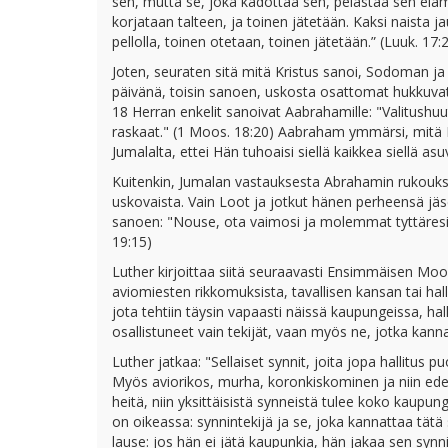
sen, mutta se, joka kadottaa sen, pelastaa sen elämä
korjataan talteen, ja toinen jätetään. Kaksi naista 
pellolla, toinen otetaan, toinen jätetään.” (Luuk. 17
Joten, seuraten sitä mitä Kristus sanoi, Sodoman j
päivänä, toisin sanoen, uskosta osattomat hukkuva
18 Herran enkelit sanoivat Aabrahamille: "Valitush
raskaat." (1 Moos. 18:20) Aabraham ymmärsi, mitä He
Jumalalta, ettei Hän tuhoaisi siellä kaikkea siellä a
Kuitenkin, Jumalan vastauksesta Abrahamin rukouk
uskovaista. Vain Loot ja jotkut hänen perheensä jäsen
sanoen: "Nouse, ota vaimosi ja molemmat tyttäresi, 
19:15)
Luther kirjoittaa siitä seuraavasti Ensimmäisen Mo
aviomiesten rikkomuksista, tavallisen kansan tai halli
jota tehtiin täysin vapaasti näissä kaupungeissa, hal
osallistuneet vain tekijät, vaan myös ne, jotka kanna
Luther jatkaa: "Sellaiset synnit, joita jopa hallitus 
Myös aviorikos, murha, koronkiskominen ja niin edelle
heitä, niin yksittäisistä synneistä tulee koko kaupu
on oikeassa: synnintekijä ja se, joka kannattaa tätä
lause: jos hän ei jätä kaupunkia, hän jakaa sen syn