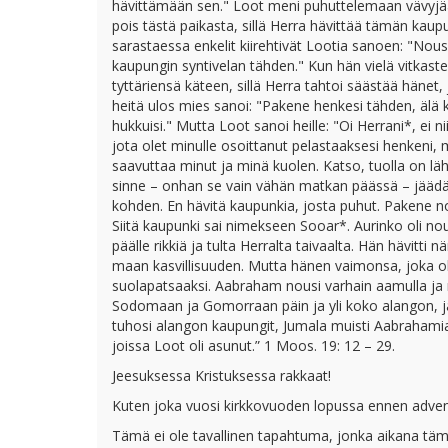
hävittämään sen." Loot meni puhuttelemaan vävyjään
pois tästä paikasta, sillä Herra hävittää tämän kau
sarastaessa enkelit kiirehtivät Lootia sanoen: "Nous
kaupungin syntivelan tähden." Kun hän vielä vitkas
tyttäriensä käteen, sillä Herra tahtoi säästää hänet,
heitä ulos mies sanoi: "Pakene henkesi tähden, älä k
hukkuisi." Mutta Loot sanoi heille: "Oi Herrani*, ei n
jota olet minulle osoittanut pelastaaksesi henkeni,
saavuttaa minut ja minä kuolen. Katso, tuolla on lä
sinne – onhan se vain vähän matkan päässä – jäädäks
kohden. En hävitä kaupunkia, josta puhut. Pakene nop
Siitä kaupunki sai nimekseen Sooar*. Aurinko oli n
päälle rikkiä ja tulta Herralta taivaalta. Hän hävitt
maan kasvillisuuden. Mutta hänen vaimonsa, joka oli
suolapatsaaksi. Aabraham nousi varhain aamulla ja m
Sodomaan ja Gomorraan päin ja yli koko alangon, ja
tuhosi alangon kaupungit, Jumala muisti Aabrahamia 
joissa Loot oli asunut.” 1 Moos. 19: 12 – 29.
Jeesuksessa Kristuksessa rakkaat!
Kuten joka vuosi kirkkovuoden lopussa ennen advent
Tämä ei ole tavallinen tapahtuma, jonka aikana tämä 