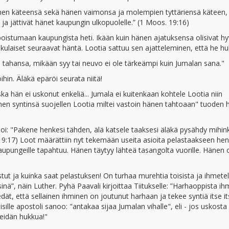
 hänen käteensä sekä hänen vaimonsa ja molempien tyttäriensä käteen,
s ja jättivät hänet kaupungin ulkopuolelle.” (1 Moos. 19:16)
poistumaan kaupungista heti. Ikään kuin hänen ajatuksensa olisivat hy
ulaiset seuraavat häntä. Lootia sattuu sen ajatteleminen, että he hu
ä tahansa, mikään syy tai neuvo ei ole tärkeämpi kuin Jumalan sana."
in. Äläkä epäröi seurata niitä!
ka hän ei uskonut enkeliä... Jumala ei kuitenkaan kohtele Lootia niin
nen syntinsä suojellen Lootia miltei vastoin hänen tahtoaan" tuoden 
sanoi: "Pakene henkesi tähden, älä katsele taaksesi äläkä pysähdy mihi
. 19:17) Loot määrättiin nyt tekemään useita asioita pelastaakseen he
pungeille tapahtuu. Hänen täytyy lähteä tasangolta vuorille. Hänen 
astut ja kuinka saat pelastuksen! On turhaa murehtia toisista ja ihmetel
ä”, näin Luther. Pyhä Paavali kirjoittaa Tiitukselle: ”Harhaoppista ih
tiedät, että sellainen ihminen on joutunut harhaan ja tekee syntiä itse i
sille apostoli sanoo: "antakaa sijaa Jumalan vihalle", eli - jos uskosta
eidän hukkua!"