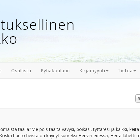
uksellinen
kko
e
Osallistu
Pyhäkouluun
Kirjamyynti
Tietoa
N
#
maista täällä? Vie pois täältä vävysi, poikasi, tyttäresi ja kaikki, keitä 
oska huuto heistä on käynyt suureksi Herran edessä, Herra lähetti 