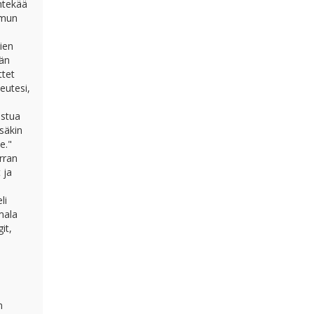
htekää
amun
ien
ään
ttet
eutesi,
astua
säkin
e."
rran
 ja
li
mala
it,
n