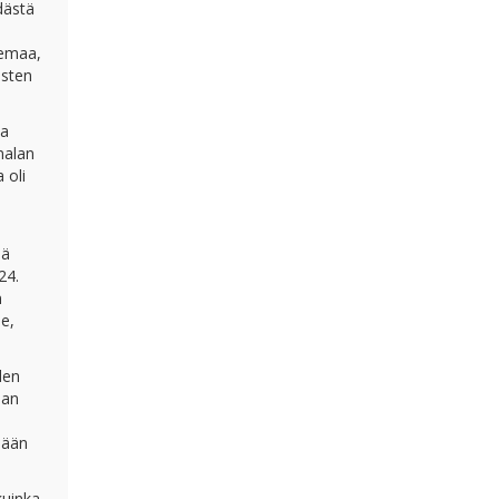
dästä
lemaa,
asten
sa
malan
 oli
dä
24.
n
le,
den
lan
mään
kuinka