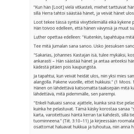
”Kun hän [Loot] vielä vitkasteli, miehet tarttuivat
sillä Herra tahtoi säästää hänet, ja veivät hänet ulo
Loot tekee tässä syntiä viivyttelemällä eikä kykene 
Hän toivoo edelleen, että hänen vävynsä ja muut suk
Luther opettaa edelleen: "Kuitenkin, tapahtuipa mit
Tee mitä Jumalan sana sanoo. Usko Jeesuksen sanoih
"Sakarias, Johannes Kastajan isä, tulee mykäksi, kos
ankarasti – Hän säästää hänet ja antaa anteeksi hä
kädestä pitäen pois kaupungista.
Ja tapahtui, kun veivät heidät ulos, niin yksi mies 
alangolla. Pakene vuorille, ettet hukkuisi." (1 Moos
Hänen on lähdettävä katsomatta taaksepäin mitä kau
lähdettävä, mitä pidemmälle, sen parempi.
"Enkeli haluaisi sanoa: ajattele, kuinka sinä itse pel
kuinka he pelastuvat. Tämä käsky korostaa sanaa "sin
karta, varoitettuasi häntä kerran tai kahdesti, sillä 
tuominneena.” (Tiit. 3:10–11) Ja kirjeessään roomalai
osattomat haluavat hukkua ja tuhoutua, niin anna h