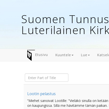
Suomen Tunnust
Luterilainen Kir
Etusivu
Kuuntele
Lue
Katsel
Enter
Part
of
Title
Lootin pelastus
”Miehet sanoivat Lootille: "Vieläkö sinulla on ketään o
on kaupungissa. Sillä me hävitämme tämän paikan. K