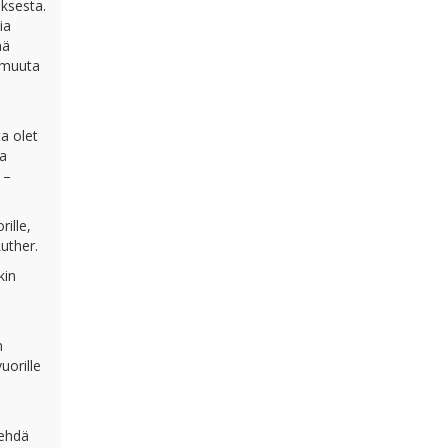
uksesta.
ia
nä
n muuta
ta olet
aa
 –
ille,
Luther.
kin
n
uorille
tehdä