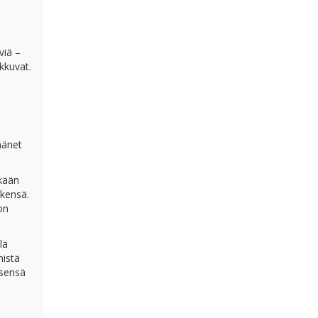
viä –
kkuvat.
hänet
nkään
nkensä.
on
lä
mistä
tsensä