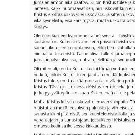
Jumalan armon aika päättyy. Silloin Kristus tulee ja 
länteen. Kaikki huomaavat sen, niin uskovat kuin ei
Kristus erottaa uskovat ei-uskovista, ja sitten usk
eikä kyyneleitä, eikä kärsimystä, mutta uskosta os
kiristys.
Olemme kuulleet kymmenestä neitsyestä – heistä viisi 
kastamaton. Kuitenkin viimeisenä päivänä heistä vain
sanan lukemisen ja pohtimisen, ehkä he olivat alka
niin paljon tekemistä. Tai he olivat tulleet jumalanpa
jumalanpalveluksessa, mutta mieleltään ja sydämel
Oli miten oli, mutta Kristus kertoi tämän vertaukse
hetkeä, jolloin Kristus tulee ja ottaa meidät luok
Kristus tulee, mutta älkäämme antako väärien profe
Kristus. Tässä julistuksessa Kristus kertoo sekä Jeru
jotka pysyvät epäuskossaan. Sitten enää ei tule pelas
Mutta Kristus kutsuu uskovat olemaan valppaita! Täm
muistuttaa meitä Jeesuksen paluusta ja viimeisest
sanasta kiinni pitämistä, sen kuuntelemista ilolla j
Vapahtajaan ja Lunastajaan, Jeesukseen Kristukseen
omansa kotiinsa ikuisessa kirkkaudessa.
Mutta tänään pohdimme toista tapahtumaa – Vanhan 